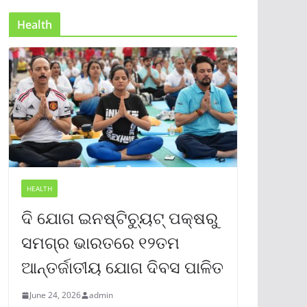
Health
HEALTH
ଦି ଯୋଗ ଇନଷ୍ଟିଚ୍ୟୁଟ୍ ପକ୍ଷରୁ
ସମଗ୍ର ଭାରତରେ ୧୨ତମ
ଆନ୍ତର୍ଜାତୀୟ ଯୋଗ ଦିବସ ପାଳିତ
June 24, 2026
admin