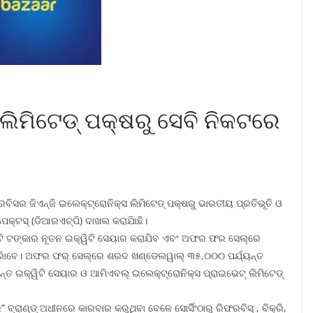
ସ ଲିମିଟେଡ୍ ପକ୍ଷରୁ ସେବି ନିକଟରେ
ବିସର ଜିଏନ୍‌ଜି ଇଲେକ୍ଟ୍ରୋନିକ୍ସ ଲିମିଟେଡ୍ ପକ୍ଷରୁ ଭାରତୀୟ ପ୍ରତିଭୂତି ଓ
ପେକ୍ଟସ୍ (ଡିଆରଏଚ୍‌ପି) ଦାଖଲ କରାଯାିଛି।
ଟି ଟଙ୍କାର ନୂତନ ଇକ୍ୱିଟି ସେୟାର କରାଯିବ ଏବଂ ଅଫର ଫର ସେଲ୍‌ରେ
ରିାବେ। ଅଫର ଫର୍ ସେଲ୍‌ରେ ଶରଦ ଖଣ୍ଡେଲୱାଲ୍ ୩୫,୦୦୦ ପର୍ଯ୍ୟନ୍ତ
୍ତ ଇକ୍ୱିଟି ସେୟାର ଓ ଆମିଏବଲ୍ ଇଲେକ୍ଟ୍ରୋନିକ୍ସ ପ୍ରାଇଭେଟ୍ ଲିମିଟେଡ୍
” ବ୍ରାଣ୍ଡ୍ ଅଧୀନରେ କାରବାର କରୁଥିବା ବେଳେ ସୋର୍ସିଂଠାରୁ ରିଫରବିସ୍ , ବିକ୍ରି,