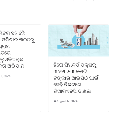
 ମିଟର ସହି ହୈ:
ମ ଓଡ଼ିଶାର ୩୦୦ରୁ
ଗ୍ରାମ
ୟତରେ
୍ଲୁଓଡିଏଲ୍‌ର
ହିରୋ ଫିନ୍‌କର୍ପ ପକ୍ଷରୁ
ତା ଅଭିଯାନ
୩୬୬୮.୧୩ କୋଟି
1, 2026
ଟଙ୍କାର ଆଇପିଓ ପାଇଁ
ସେବି ନିକଟରେ
ଡିଆରଏଚପି ଦାଖଲ
August 6, 2024