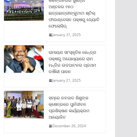
କଳିଙ୍ଗନଗର ସୁକିନ୍ଦା
ଅଞ୍ଚଳର ୧୫୦
ଛାତ୍ରଛାତ୍ରୀଙ୍କୁଟାଟା ଷ୍ଟିଲ୍
ଫାଉଣ୍ଡେସନ ପକ୍ଷରୁ ଜ୍ୟୋତି
ଫେଲୋସିପ୍‌
January 31, 2025
ରାମାୟଣ ସାଂସ୍କୃତିକ କେନ୍ଦ୍ର
ପକ୍ଷରୁ ଅଯୋଧ୍ୟାରେ ରାମ
ମନ୍ଦିର ଉଦଘାଟନର ପ୍ରଥମ
ବାର୍ଷିକୀ ପାଳନ
January 21, 2025
ସମ୍‌ରେ ନବଜାତ ଶିଶୁଙ୍କ
କ୍ଷେତ୍ରରେ ପୁର୍ନଜୀବନ
ପ୍ରଶିକ୍ଷଣ କାର୍ଯ୍ୟକ୍ରମ
ଆୟୋଜିତ
December 26, 2024