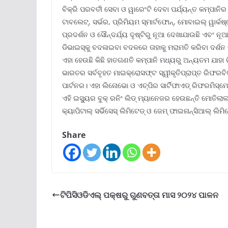
ବିକ୍ରି ପରବର୍ତୀ ସେବା ଓ ୱାରେଂଟି ଦେବା ପର୍ଯ୍ୟନ୍ତ କମ୍ପାନିର ସ
ଟାବଲେଟ୍‌, ସର୍ଭର, ପ୍ରିମିୟମ ସ୍ମାର୍ଟଫୋନ୍‌, ମୋବାଇଲ୍ ୱାର୍କ
ପ୍ରଦର୍ଶନ ଓ ସୌନ୍ଦର୍ଯ୍ୟ ଦୃଷ୍ଟିରୁ ନୂଆ ଦେଖାଯାଉଛି ଏବଂ ନ
ଡିଭାଇସ୍‌କୁ ବଦଳାଇବା ବଦଳରେ ତାହାକୁ ମରାମତି କରିବା ଦର୍ଶନ
ଏହା ହେଉଛି କିଛି ହାତଗଣତି କମ୍ପାନି ମଧ୍ୟରୁ ଅନ୍ୟତମ ଯାହା 
ଭାରତର ସର୍ବବୃହତ ମାଇକ୍ରୋସଫ୍ଟ ସ୍ୱୀକୃତିପ୍ରାପ୍ତ ରିଫରବି
ପାର୍ଟନର। ଏହା ଲିନୋଭୋ ଓ ଏଚ୍‌ପିର ସାର୍ଟିଫାଏଡ୍ ରିଫରମିସ୍‌ମେ
ଏହି ଇସ୍ୟୁର ବୁକ୍ ରନିଂ ଲିଡ୍ ମ୍ୟାନେଜର ହେଉଛନ୍ତି ମୋତି
କ୍ୟାପିଟାଲ୍ ସର୍ଭିସେସ୍ ଲିମିଟେଡ୍ ଓ ଜେମ୍ ଫାଇନାନ୍ସିଆଲ୍ ଲିମିଟ
Share
ଟିପିସିଓଡିଏଲ୍ ପକ୍ଷରୁ ଗୁଣବତ୍ତା ମାସ ୨୦୨୪ ପାଳନ