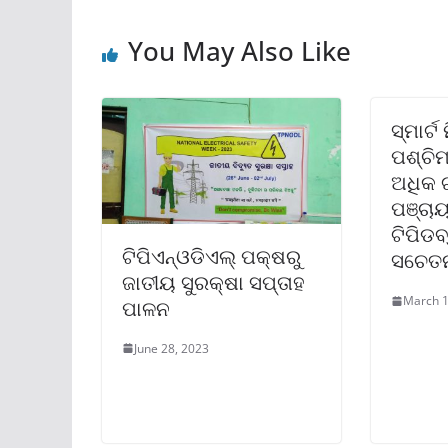
You May Also Like
ସ୍ମାର୍ଟ
ପଶ୍ଚି
ଅଧିକ 
ପଞ୍ଚା
ଟିପିଡବ
ଟିପିଏନ୍‌ଓଡିଏଲ୍ ପକ୍ଷରୁ
ସଚେତନ
ଜାତୀୟ ସୁରକ୍ଷା ସପ୍ତାହ
March 1
ପାଳନ
June 28, 2023