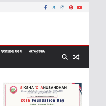
ସ୍ବାଧୀନତା ଦିବସ
ଫେଷ୍ଟିଭାଲ