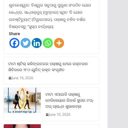
ଭୁବନେଶ୍ୱର: ବିଶ୍ୱର ସବୁଠାରୁ ପୁରୁଣା ସଂଗଠିତ ଯୋଗ
କେନ୍ଦ୍ର, ସାନ୍ତାକ୍ରୁଜ୍ (ମୁମ୍ବାଇ) ସ୍ଥିତ ‘ଦି ଯୋଗ
ଇନଷ୍ଟିଚ୍ୟୁଟ୍‌’ (ଟିୱାଇଆଇ), ପକ୍ଷରୁ ଚଳିତ ବର୍ଷର
ବିଷୟବସ୍ତୁ “ସୁସ୍ଥ ବାର୍ଦ୍ଧକ୍ୟ
Share
ଟାଟା ଷ୍ଟିଲ୍‌ କଳିଙ୍ଗନଗର ପକ୍ଷରୁ ମେଗା ରକ୍ତଦାନ
ଶିବିରରେ ୨୮୦ ୟୁନିଟ୍‌ ରକ୍ତ ସଂଗୃହୀତ
June 19, 2026
ଟାଟା ଏଆଇଜି ପକ୍ଷରୁ
ମେଡିକେୟାର ରିଜର୍ଭ ସୁପର ଟପ୍‌-
ଅପ୍ ପ୍ଲାନ୍‌ର ଶୁଭାରମ୍ଭ
June 10, 2026