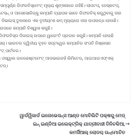
ମ୍ପୂର୍ଣ୍ଣ ରିଫରବିସ୍‌ମେଂଟ୍ ମୂଲ୍ୟ ଶୃଙ୍ଖଳାରେ ରହିଛି। ଲାପଟପ୍‌, ଡେସ୍କଟପ୍‌,
ଷ୍ଟେସନ୍ ଓ ଆସେସୋରିଜ୍‌କୁ କମ୍ପାନି ବ୍ୟାପକ ଭାବେ ରିଫରବିସ୍ କରୁଥିବାରୁ ତାହା
ୂଆ ଡିଭାଇସ୍ ତୁଳନାରେ ଏକ ତୃତୀୟାଂଶ କମ୍ ମୂଲ୍ୟରେ ତାହା ଉପଲବ୍ଧ ହେଉଛି।
 ଉପରେ କମ୍ପାନି ବିଶ୍ୱାସ କରୁଛି।
ରିଫରବିସ୍‌ଡ ଡିଜାଇସ୍ ଉପରେ ୱାରେଂଟି ପ୍ରଦାନ କରୁଛି। କମ୍ପାନି ହେଉଛି
ସର୍‌। ଭାରତର ଦ୍ୱିତୀୟ ବୃହତ ସପ୍ଟୱେର କମ୍ପାନିର ସଂପତି ନିଷ୍କାସନ
ଂଟ୍ ପାର୍ଟନର।
ଲାଲ ଓସ୍ୱାଲ ଇନଭେଷ୍ଟମେଂଟ୍ ଆଡଭାଇଜର୍ସ ଲିମିଟେଡ୍‌, ଆଇଆଇଏଫ୍‌ଏଲ୍
େଡ୍‌।
ୱାର୍ଡୱିଜାର୍ଡ ଇନୋଭେସନ୍ସ ଆଣ୍ଡ ମୋବିଲିଟି ପକ୍ଷରୁ ମେଡ୍
ଇନ୍ ଇଣ୍ଡିଆ ଇଲେକ୍ଟ୍ରିକ୍ ଯାତ୍ରୀବାହୀ ତିନିଚକିଆ,
କମର୍ସିଆଲ୍ ଲୋଡର୍ ଉନ୍ମୋଚିତ