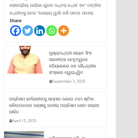
ଲୋକପ୍ରିୟ ଗାୟିକା ଯୁଗଳ ଅନ୍ତରା ନନ୍ଦୀ ଏବଂ ଅଙ୍କିତା
ନନ୍ଦୀଙ୍କୁ ନେଇ “କେୟାର୍ ୱାହାଁ ଜହାଁ ଡାବର ଆମଲା,
Share
ମୁଖ୍ୟମନ୍ତ୍ରୀ ନାୟାବ ସିଂହ
ସଇନୀଙ୍କ ନେତୃତ୍ୱରେ
ହରିୟାଣାରେ ଜନ କୈନ୍ଦ୍ରୀକ
ସଂସ୍କାର ତ୍ୱରାନ୍ୱିତ
September 3, 2025
ଅଗ୍ନିଶମ କର୍ମଚାରୀଙ୍କୁ ସମ୍ମାନ ଜଣାଇ ଟାଟା ଷ୍ଟିଲ
କଳିଙ୍ଗନଗର ପକ୍ଷରୁ ଜାତୀୟ ଅଗ୍ନିଶମ ସେବା ସପ୍ତାହ
ପାଳିତ
April 15, 2025