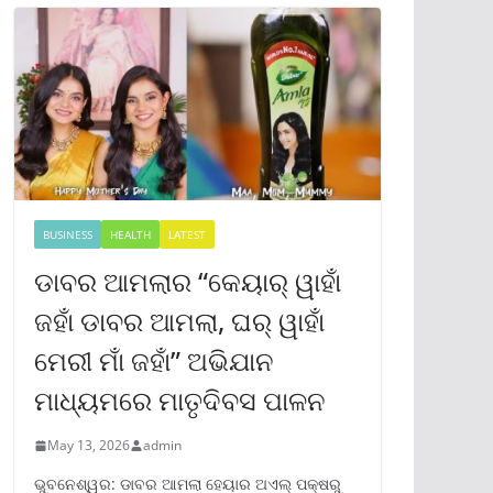
BUSINESS
HEALTH
LATEST
ଡାବର ଆମଲାର “କେୟାର୍ ୱାହାଁ
ଜହାଁ ଡାବର ଆମଲା, ଘର୍ ୱାହାଁ
ମେରୀ ମାଁ ଜହାଁ” ଅଭିଯାନ
ମାଧ୍ୟମରେ ମାତୃଦିବସ ପାଳନ
May 13, 2026
admin
ଭୁବନେଶ୍ୱର: ଡାବର ଆମଲା ହେୟାର ଅଏଲ୍ ପକ୍ଷରୁ