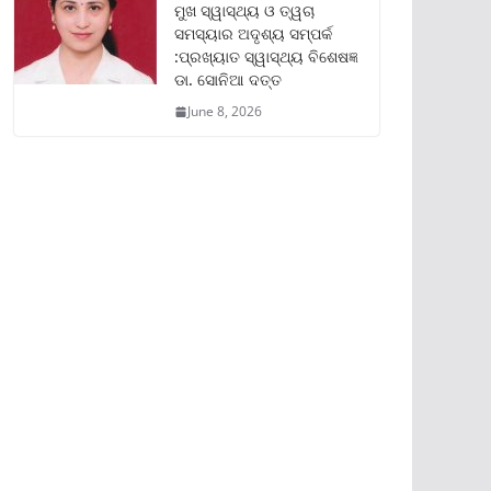
ମୁଖ ସ୍ୱାସ୍ଥ୍ୟ ଓ ତ୍ୱଚା
ସମସ୍ୟାର ଅଦୃଶ୍ୟ ସମ୍ପର୍କ
:ପ୍ରଖ୍ୟାତ ସ୍ୱାସ୍ଥ୍ୟ ବିଶେଷଜ୍ଞ
ଡା. ସୋନିଆ ଦତ୍ତ
June 8, 2026