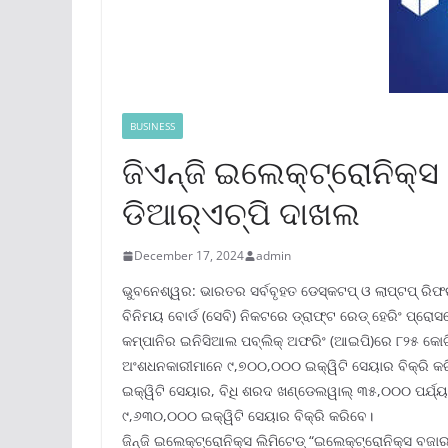
BUSINESS
ଜିଏନ୍‌ଜି ଇଲେକ୍ଟ୍ରୋନିକ୍
ଡିଆର୍‌ଏଚ୍‌ପି ଦାଖଲ
December 17, 2024
admin
ଭୁବନେଶ୍ୱର: ଭାରତର ସର୍ବବୃହତ ଡେସ୍କଟପ୍ ଓ ଲାପ୍‌ଟପ୍ ରିଫର
ବିନିମୟ ବୋର୍ଡ (ସେବି) ନିକଟରେ ଡ୍ରାଫ୍‌ଟ ରେଡ୍ ହେରିଂ ପ୍ରୋସ
କମ୍ପାନିର ଇନିସିଆଲ ପବ୍ଲିକ୍ ଅଫରିଂ (ଆଇପି)ରେ ୮୨୫ କୋ
ଅଂଶଧନକାରୀମାନେ ୯,୭୦୦,୦୦୦ ଇକ୍ୱିଟି ସେୟାର ବିକ୍ରି କ
ଇକ୍ୱିଟି ସେୟାର, ବିଧି ଶରଦ ଖଣ୍ଡେଲୱାଲ୍ ୩୫,୦୦୦ ପର୍ଯ୍ୟନ
୯,୬୩୦,୦୦୦ ଇକ୍ୱିଟି ସେୟାର ବିକ୍ରି କରିବେ।
ଜିନ୍‌ଜି ଇଲେକ୍ଟ୍ରୋନିକ୍ସ ଲିମିଟେଡ୍ “ଇଲେକ୍ଟ୍ରୋନିକ୍ସ ବଜାର