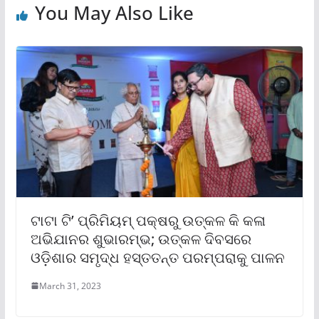
You May Also Like
ଟାଟା ଟି’ ପ୍ରିମିୟମ୍ ପକ୍ଷରୁ ଉତ୍କଳ କି କଳା
ଅଭିଯାନର ଶୁଭାରମ୍ଭ; ଉତ୍କଳ ଦିବସରେ
ଓଡ଼ିଶାର ସମୃଦ୍ଧ ହସ୍ତତନ୍ତ ପରମ୍ପରାକୁ ପାଳନ
March 31, 2023