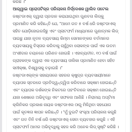
କରିଛି ।”
ଆର୍‌ୱାଇ ପ୍ରୋପଟିଜ୍‌ର ପରିଚାଳନା ନିର୍ଦ୍ଦେଶକ ୱାଲିଦ ପଟେଲ
ଜଷ୍ଟଡାଏଲ୍ ଦ୍ୱାରା ପ୍ରଦାନ କରାଯାଇଥିବା ଗୁଣବତା ଲିଡ୍‌କୁ
ପ୍ରମାଣିତ କରି କହିଛନ୍ତି ଯେ, “ଆମେ ଗତ ୫ ବର୍ଷ ଧରି ଜଷ୍ଟଡାଏଲ୍
ସହିତ ଯୋଡ଼ିହୋଇରହିଛୁ ଏବଂ ପ୍ଲାଟଫର୍ମ ମାଧ୍ୟମରେ ଗୁଣାତ୍ମକ ଲିଡ୍
ପାଇଛୁ ଯାହା ନୂତନ ବ୍ୟବସାୟ କିମ୍ବା ସେମାନଙ୍କର ବର୍ତମାନର
ବ୍ୟବସାୟକୁ ବିସ୍ତାର କରିବାକୁ ଚାହୁଁଥିବା ଲୋକଙ୍କ ପାଇଁ ଏକ ଉତମ
ଅଂଶୀଦାର ଚୟନରେ ପରିଣତ ହୋଇଛି । ଏହାବ୍ୟତୀତ, ୧୦ ବର୍ଷ ପାଇଁ
ଗ୍ରାହକଙ୍କ ଦ୍ୱାରା ଏକ ବ୍ୟବସାୟ ତାଲିକା ପ୍ରମାଣିତ ହେବା ସହିତ
ସମୀକ୍ଷା, ବିଶ୍ୱାସକୁ ବଢ଼ାଇଛି ।”
ଜଷ୍ଟଡାଏଲ୍‌ଙ୍କ ସହାୟତାରେ ସହରର କ୍ଷୁଦ୍ର ବ୍ୟବସାୟୀମାନେ
ବ୍ୟାପକ ସ୍ତରରେ ପ୍ରତିଦ୍ୱନ୍ଦ୍ୱିତା କରିବାରେ ସକ୍ଷମ ହୋଇଛନ୍ତି
ଏବଂ ବ୍ୟାପକ ଦର୍ଶକଙ୍କ ନିକଟରେ ପହଂଚିବାରେ ସକ୍ଷମ ହୋଇଛନ୍ତି
ଯାହା ଶେଷରେ ଅଭିବୃଦ୍ଧି ଏବଂ ସଫଳତା ଆଣିଛି । ନିରାମୟ ଅପ୍ଟିମା
କ୍ଲିନିକର ପ୍ରକାଶ ନାୟକ ଜଷ୍ଟଡାଏଲ ଠାରୁ ମିଳିଥିବା ସହଯୋଗ
ପାଇଁ କୃତଜ୍ଞତା ଜ୍ଞାପନ କରିଛନ୍ତି । “ମୁଁ ଦୁଇଟି ସଂସ୍ଥା ପରିଚାଳନା କରୁଛି
ଏବଂ ଗତ ତିନି ବର୍ଷ ଧରି ଜଷ୍ଟଡାଏଲ୍ ସେବା ବ୍ୟବହାର କରୁଛି । ଏହି
ପ୍ଲାଟଫର୍ମ ଆମର ଅଭିବୃଦ୍ଧିକୁ ସହଜ କରି ଅନେକ ଲିଡ୍ ସୃଷ୍ଟି କରିଛି ।