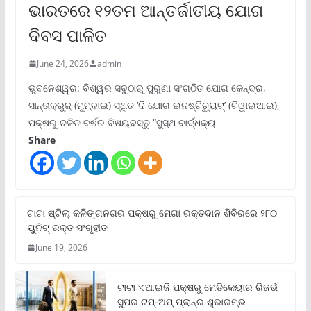
ଭାରତରେ ୧୨ତମ ଆନ୍ତର୍ଜାତୀୟ ଯୋଗ
ଦିବସ ପାଳିତ
June 24, 2026
admin
ଭୁବନେଶ୍ୱର: ବିଶ୍ୱର ସବୁଠାରୁ ପୁରୁଣା ସଂଗଠିତ ଯୋଗ କେନ୍ଦ୍ର,
ସାନ୍ତାକ୍ରୁଜ୍ (ମୁମ୍ବାଇ) ସ୍ଥିତ ‘ଦି ଯୋଗ ଇନଷ୍ଟିଚ୍ୟୁଟ୍‌’ (ଟିୱାଇଆଇ),
ପକ୍ଷରୁ ଚଳିତ ବର୍ଷର ବିଷୟବସ୍ତୁ “ସୁସ୍ଥ ବାର୍ଦ୍ଧକ୍ୟ
Share
ଟାଟା ଷ୍ଟିଲ୍‌ କଳିଙ୍ଗନଗର ପକ୍ଷରୁ ମେଗା ରକ୍ତଦାନ ଶିବିରରେ ୨୮୦
ୟୁନିଟ୍‌ ରକ୍ତ ସଂଗୃହୀତ
June 19, 2026
ଟାଟା ଏଆଇଜି ପକ୍ଷରୁ ମେଡିକେୟାର ରିଜର୍ଭ
ସୁପର ଟପ୍‌-ଅପ୍ ପ୍ଲାନ୍‌ର ଶୁଭାରମ୍ଭ