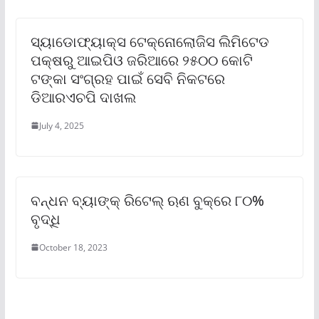
ସ୍ୟାଡୋଫ୍ୟାକ୍ସ ଟେକ୍ନୋଲୋଜିସ ଲିମିଟେଡ
ପକ୍ଷରୁ ଆଇପିଓ ଜରିଆରେ ୨୫୦୦ କୋଟି
ଟଙ୍କା ସଂଗ୍ରହ ପାଇଁ ସେବି ନିକଟରେ
ଡିଆରଏଚପି ଦାଖଲ
July 4, 2025
ବନ୍ଧନ ବ୍ୟାଙ୍କ୍ ରିଟେଲ୍ ଋଣ ବୁକ୍‌ରେ ୮୦%
ବୃଦ୍ଧି
October 18, 2023