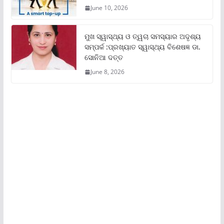
June 10, 2026
ମୁଖ ସ୍ୱାସ୍ଥ୍ୟ ଓ ତ୍ୱଚା ସମସ୍ୟାର ଅଦୃଶ୍ୟ
ସମ୍ପର୍କ :ପ୍ରଖ୍ୟାତ ସ୍ୱାସ୍ଥ୍ୟ ବିଶେଷଜ୍ଞ ଡା.
ସୋନିଆ ଦତ୍ତ
June 8, 2026