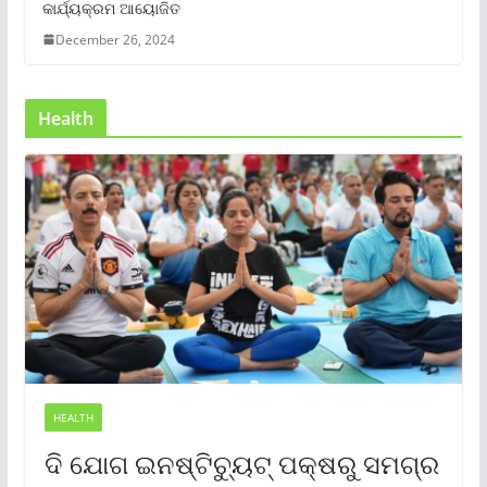
କାର୍ଯ୍ୟକ୍ରମ ଆୟୋଜିତ
December 26, 2024
Health
HEALTH
ଦି ଯୋଗ ଇନଷ୍ଟିଚ୍ୟୁଟ୍ ପକ୍ଷରୁ ସମଗ୍ର