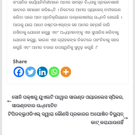
କଂପାନିର କାର୍ଯ୍ୟନିର୍ବାହୀମାନେ ଆମର ସମସ୍ତ ଚିନ୍ତାକୁ ପ୍ରଭାବଶାଳୀ
ଭାବରେ ସମାଧାନ କରିଛନ୍ତି । ନିକଟରେ ଆମର ପ୍ୟାକେଜ୍ ନବୀକରଣ
କରିବା ପରେ ଆମ ପ୍ରତିକ୍ରିୟାରେ ଉଲ୍ଲେଖନୀୟ ଉନ୍ନତି ହୋଇଛି ।
ଆଗକୁ ଯାଇ ଆମେ ଜଷ୍ଟଡାଏଲ୍‌ଙ୍କ ସହ ଆମର ସମ୍ପର୍କ ଜାରି
ରଖିବାକୁ ଯୋଜନା କରୁଛୁ ଏବଂ ଅନ୍ୟମାନଙ୍କୁ ଏହା ସୁପାରିସ କରିବାକୁ
ଯୋଜନା କରୁଛୁ, କାରଣ ଏହା ଗ୍ରାହକଙ୍କ ନିକଟରେ ପହଂଚିବାକୁ ସହଜ
କରୁଛି ଏବଂ ଆମର ବଜାର ଉପସ୍ଥିତିକୁ ସୁଦୃଢ଼ କରୁଛି ।”
Share
ସୋନି ପକ୍ଷରୁ ୟୁଏଲଟି ପାୱାର ସାଉଣ୍ଡ ଓୟାରଲେସ ସ୍ପିକର,
ସାଉଣ୍ଡବାର ଉନ୍ମୋଚିତ
ଟିପିଡବ୍ଲୁଓଡିଏଲ୍ ଦ୍ୱାରା କୌଣସି ପ୍ରକାରର ଅଘୋଷିତ ବିଦ୍ୟୁତ୍
କାଟ୍ କରାଯାଉନାହିଁ