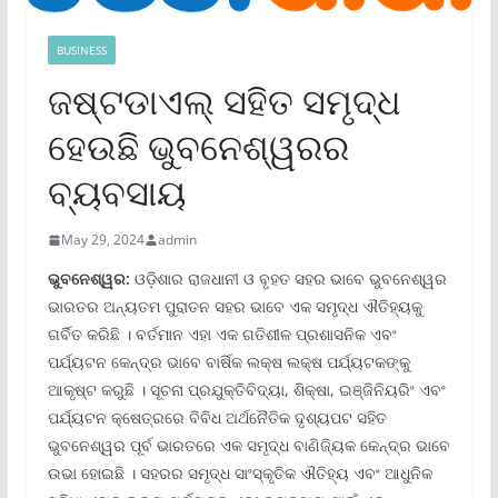
BUSINESS
ଜଷ୍ଟଡାଏଲ୍ ସହିତ ସମୃଦ୍ଧ
ହେଉଛି ଭୁବନେଶ୍ୱରର
ବ୍ୟବସାୟ
May 29, 2024
admin
ଭୁବନେଶ୍ୱର:
ଓଡ଼ିଶାର ରାଜଧାନୀ ଓ ବୃହତ ସହର ଭାବେ ଭୁବନେଶ୍ୱର
ଭାରତର ଅନ୍ୟତମ ପୁରାତନ ସହର ଭାବେ ଏକ ସମୃଦ୍ଧ ଐତିହ୍ୟକୁ
ଗର୍ବିତ କରିଛି । ବର୍ତମାନ ଏହା ଏକ ଗତିଶୀଳ ପ୍ରଶାସନିକ ଏବଂ
ପର୍ଯ୍ୟଟନ କେନ୍ଦ୍ର ଭାବେ ବାର୍ଷିକ ଲକ୍ଷ ଲକ୍ଷ ପର୍ଯ୍ୟଟକଙ୍କୁ
ଆକୃଷ୍ଟ କରୁଛି । ସୂଚନା ପ୍ରଯୁକ୍ତିବିଦ୍ୟା, ଶିକ୍ଷା, ଇଞ୍ଜିନିୟରିଂ ଏବଂ
ପର୍ଯ୍ୟଟନ କ୍ଷେତ୍ରରେ ବିବିଧ ଅର୍ଥନୈତିକ ଦୃଶ୍ୟପଟ ସହିତ
ଭୁବନେଶ୍ୱର ପୂର୍ବ ଭାରତରେ ଏକ ସମୃଦ୍ଧ ବାଣିଜ୍ୟିକ କେନ୍ଦ୍ର ଭାବେ
ଉଭା ହୋଇଛି । ସହରର ସମୃଦ୍ଧ ସାଂସ୍କୃତିକ ଐତିହ୍ୟ ଏବଂ ଆଧୁନିକ