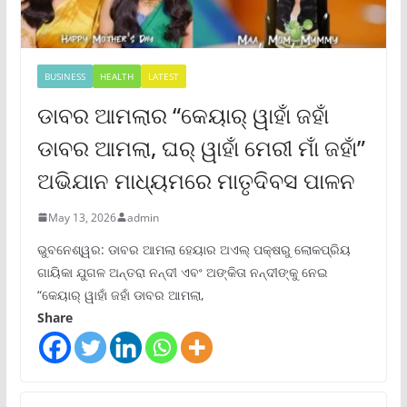
BUSINESS
HEALTH
LATEST
ଡାବର ଆମଲାର “କେୟାର୍ ୱାହାଁ ଜହାଁ
ଡାବର ଆମଲା, ଘର୍ ୱାହାଁ ମେରୀ ମାଁ ଜହାଁ”
ଅଭିଯାନ ମାଧ୍ୟମରେ ମାତୃଦିବସ ପାଳନ
May 13, 2026
admin
ଭୁବନେଶ୍ୱର: ଡାବର ଆମଲା ହେୟାର ଅଏଲ୍ ପକ୍ଷରୁ ଲୋକପ୍ରିୟ
ଗାୟିକା ଯୁଗଳ ଅନ୍ତରା ନନ୍ଦୀ ଏବଂ ଅଙ୍କିତା ନନ୍ଦୀଙ୍କୁ ନେଇ
“କେୟାର୍ ୱାହାଁ ଜହାଁ ଡାବର ଆମଲା,
Share