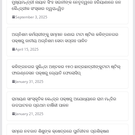
ମୁଖ୍ୟମନ୍ତ୍ରୀ ନାୟାବ ସିଂହ ସଇନୀଙ୍କ ନେତୃତ୍ୱରେ ହରିୟାଣାରେ ଜନ
କୈନ୍ଦ୍ରୀକ ସଂସ୍କାର ତ୍ୱରାନ୍ୱିତ
September 3, 2025
ଅଗ୍ନିଶମ କର୍ମଚାରୀଙ୍କୁ ସମ୍ମାନ ଜଣାଇ ଟାଟା ଷ୍ଟିଲ କଳିଙ୍ଗନଗର
ପକ୍ଷରୁ ଜାତୀୟ ଅଗ୍ନିଶମ ସେବା ସପ୍ତାହ ପାଳିତ
April 15, 2025
କଳିଙ୍ଗନଗର ସୁକିନ୍ଦା ଅଞ୍ଚଳର ୧୫୦ ଛାତ୍ରଛାତ୍ରୀଙ୍କୁଟାଟା ଷ୍ଟିଲ୍
ଫାଉଣ୍ଡେସନ ପକ୍ଷରୁ ଜ୍ୟୋତି ଫେଲୋସିପ୍‌
January 31, 2025
ରାମାୟଣ ସାଂସ୍କୃତିକ କେନ୍ଦ୍ର ପକ୍ଷରୁ ଅଯୋଧ୍ୟାରେ ରାମ ମନ୍ଦିର
ଉଦଘାଟନର ପ୍ରଥମ ବାର୍ଷିକୀ ପାଳନ
January 21, 2025
ସମ୍‌ରେ ନବଜାତ ଶିଶୁଙ୍କ କ୍ଷେତ୍ରରେ ପୁର୍ନଜୀବନ ପ୍ରଶିକ୍ଷଣ