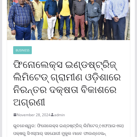
BUSINESS
ଫିନୋଲେକ୍ସ ଇଣ୍ଡଷ୍ଟ୍ରିଜ୍
ଲିମିଟେଡ୍ ଗ୍ରାମୀଣ ଓଡ଼ିଶାରେ
ନିରନ୍ତର ଦକ୍ଷତା ବିକାଶରେ
ଅଗ୍ରଣୀ
November 28, 2024
admin
ଭୁବନେଶ୍ୱର: ଫିନୋଲେକ୍ସ ଇଣ୍ଡଷ୍ଟ୍ରିଜ୍ ଲିମିଟେଡ୍ (ଏଫଆଇଏଲ)
ପକ୍ଷରୁ ସିଏସ୍‌ଆର୍ ସହଯୋଗୀ ମୁକୁଲ ମାଧବ ଫାଉଣ୍ଡେସନ୍