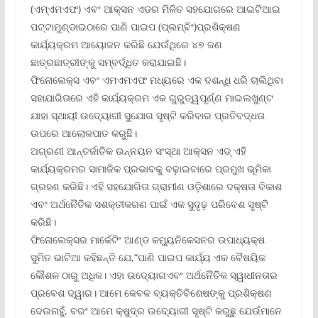
(ଏମ୍‌ଏମଏଫ) ଏବଂ ଆକ୍ସନ ଏଡର ମିଳିତ ସହଯୋଗରେ ଆଇଟିଆଇ
ପଟ୍ଟାମୁଣ୍ଡାଇଠାରେ ପାଣି ପାଇପ (ପ୍ଲମ୍ବିଂ)ପ୍ରଶିକ୍ଷଣ
କାର୍ଯ୍ୟକ୍ରମ ଆୟୋଜନ କରିଛି ଯେଉଁଥିରେ ୪୭ ଜଣ
ଛାତ୍ରଛାତ୍ରୀଙ୍କୁ ସମ୍ବର୍ଦ୍ଧିତ କରାଯାଇଛି।
ଫିନୋଲେକ୍ସ ଏବଂ ଏମଏମଏଫ ମଧ୍ୟରେ ଏକ ଦଶନ୍ଧି ଧରି ଚାଲିଥିବା
ସହାଯାଗିତାରେ ଏହି କାର୍ଯ୍ୟକ୍ରମ ଏକ ଗୁରୁତ୍ୱପୂର୍ଣ୍ଣ ମାଇଲଖୁଣ୍ଟ
ଯାହା ସ୍ଥାୟୀ ଉଦ୍ୟୋଗୀ ସୁଯୋଗ ସୃଷ୍ଟି କରିବାର ପ୍ରତିବଦ୍ଧତା
ଉପରେ ଆଲୋକପାତ କରୁଛି।
ଅଗ୍ରଣୀ ଆନ୍ତର୍ଜାତିକ ଉନ୍ନୟନ ସଂସ୍ଥା ଆକ୍ସନ ଏଡ୍ ଏହି
କାର୍ଯ୍ୟକ୍ରମର ସାମାଜିକ ପ୍ରଭାବକୁ ବଢ଼ାଇବାରେ ପ୍ରମୁଖ ଭୂମିକା
ଗ୍ରହଣ କରିଛି। ଏହି ସହଯୋଗିତା ଗ୍ରାମୀଣ ଓଡ଼ିଶାରେ ଦକ୍ଷତା ବିକାଶ
ଏବଂ ଅର୍ଥନୈତିକ ସଶକ୍ତୀକରଣ ପାଇଁ ଏକ ସୁଦୃଢ଼ ପରିବେଶ ସୃଷ୍ଟି
କରିଛି।
ଫିନୋଲେକ୍ସର ମାର୍କେଟିଂ ଆଣ୍ଡ କମ୍ୟୁନିକେସନର ଉପାଧ୍ୟକ୍ଷ
ସୁମିତ ଭାଟିଆ କହିଛନ୍ତି ଯେ,“ପାଣି ପାଇପ କାର୍ଯ୍ୟ ଏକ ବୈଷୟିକ
କୌଶଳ ଠାରୁ ଅଧିକ। ଏହା ଉଦ୍ୟୋଗଏବଂ ଅର୍ଥନୈତିକ ସ୍ୱାଧୀନତାର
ପ୍ରବେଶ ଦ୍ୱାର। ଆମେ କେବଳ ବ୍ୟକ୍ତିବିଶେଷଙ୍କୁ ପ୍ରଶିକ୍ଷଣ
ଦେଉନାହୁଁ, ବରଂ ଆମେ କ୍ଷୁଦ୍ର ଉଦ୍ୟୋଗୀ ସୃଷ୍ଟି କରୁଛୁ ଯେଉଁମାନେ