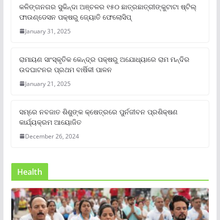
କଳିଙ୍ଗନଗର ସୁକିନ୍ଦା ଅଞ୍ଚଳର ୧୫୦ ଛାତ୍ରଛାତ୍ରୀଙ୍କୁଟାଟା ଷ୍ଟିଲ୍
ଫାଉଣ୍ଡେସନ ପକ୍ଷରୁ ଜ୍ୟୋତି ଫେଲୋସିପ୍‌
January 31, 2025
ରାମାୟଣ ସାଂସ୍କୃତିକ କେନ୍ଦ୍ର ପକ୍ଷରୁ ଅଯୋଧ୍ୟାରେ ରାମ ମନ୍ଦିର
ଉଦଘାଟନର ପ୍ରଥମ ବାର୍ଷିକୀ ପାଳନ
January 21, 2025
ସମ୍‌ରେ ନବଜାତ ଶିଶୁଙ୍କ କ୍ଷେତ୍ରରେ ପୁର୍ନଜୀବନ ପ୍ରଶିକ୍ଷଣ
କାର୍ଯ୍ୟକ୍ରମ ଆୟୋଜିତ
December 26, 2024
Health