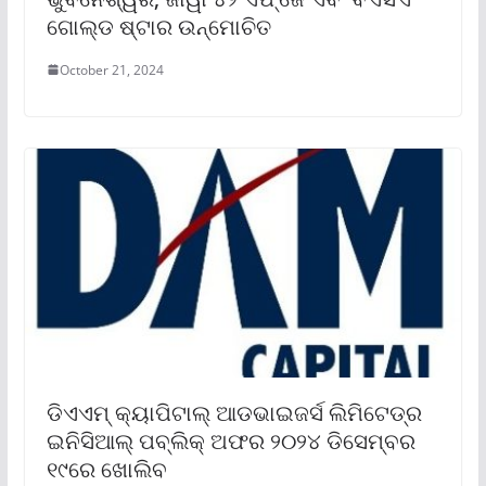
ଗୋଲ୍ଡ ଷ୍ଟାର ଉନ୍ମୋଚିତ
October 21, 2024
ଡିଏଏମ୍ କ୍ୟାପିଟାଲ୍ ଆଡଭାଇଜର୍ସ ଲିମିଟେଡ୍‌ର
ଇନିସିଆଲ୍ ପବ୍ଲିକ୍ ଅଫର ୨୦୨୪ ଡିସେମ୍ବର
୧୯ରେ ଖୋଲିବ