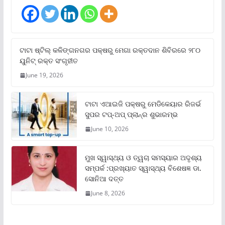
ଟାଟା ଷ୍ଟିଲ୍‌ କଳିଙ୍ଗନଗର ପକ୍ଷରୁ ମେଗା ରକ୍ତଦାନ ଶିବିରରେ ୨୮୦
ୟୁନିଟ୍‌ ରକ୍ତ ସଂଗୃହୀତ
June 19, 2026
ଟାଟା ଏଆଇଜି ପକ୍ଷରୁ ମେଡିକେୟାର ରିଜର୍ଭ
ସୁପର ଟପ୍‌-ଅପ୍ ପ୍ଲାନ୍‌ର ଶୁଭାରମ୍ଭ
June 10, 2026
ମୁଖ ସ୍ୱାସ୍ଥ୍ୟ ଓ ତ୍ୱଚା ସମସ୍ୟାର ଅଦୃଶ୍ୟ
ସମ୍ପର୍କ :ପ୍ରଖ୍ୟାତ ସ୍ୱାସ୍ଥ୍ୟ ବିଶେଷଜ୍ଞ ଡା.
ସୋନିଆ ଦତ୍ତ
June 8, 2026