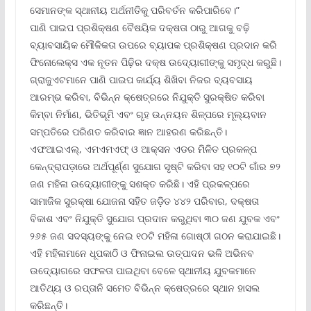
ସେମାନଙ୍କ ସ୍ଥାନୀୟ ଅର୍ଥନୀତିକୁ ପରିବର୍ତନ କରିପାରିବେ।”
ପାଣି ପାଇପ ପ୍ରଶିକ୍ଷଣ ବୈଷୟିକ ଦକ୍ଷତା ଠାରୁ ଆଗକୁ ବଢ଼ି
ବ୍ୟାବସାୟିକ ମୌଳିକତା ଉପରେ ବ୍ୟାପକ ପ୍ରଶିକ୍ଷଣ ପ୍ରଦାନ କରି
ଫିନୋଲେକ୍ସ ଏକ ନୂତନ ପିଢ଼ିର ଦକ୍ଷ ଉଦ୍ୟୋଗୀଙ୍କୁ ସମୃଦ୍ଧ କରୁଛି।
ଗ୍ରାଜୁଏଟମାନେ ପାଣି ପାଇପ କାର୍ଯ୍ୟ ଶିଖିବା ନିଜର ବ୍ୟବସାୟ
ଆରମ୍ଭ କରିବା, ବିଭିନ୍ନ କ୍ଷେତ୍ରରେ ନିଯୁକ୍ତି ସୁରକ୍ଷିତ କରିବା
କିମ୍ବା ନିର୍ମାଣ, ଭିତିଭୂମି ଏବଂ ଗୃହ ଉନ୍ନୟନ ଶିଳ୍ପରେ ମୂଲ୍ୟବାନ
ସମ୍ପତିରେ ପରିଣତ କରିବାର ଜ୍ଞାନ ଆହରଣ କରିଛନ୍ତି।
ଏଫଆଇଏଲ୍‌, ଏମଏମଏଫ୍ ଓ ଆକ୍ସନ ଏଡର ମିଳିତ ପ୍ରକଳ୍ପ
କେନ୍ଦ୍ରାପଡ଼ାରେ ଅର୍ଥପୂର୍ଣ୍ଣ ସୁଯୋଗ ସୃଷ୍ଟି କରିବା ସହ ୧୦ଟି ଗାଁର ୭୨
ଜଣ ମହିଳା ଉଦ୍ୟୋଗୀଙ୍କୁ ସଶକ୍ତ କରିଛି। ଏହି ପ୍ରକଳ୍ପରେ
ସାମାଜିକ ସୁରକ୍ଷା ଯୋଜନା ସହିତ ଜଡ଼ିତ ୪୪୨ ପରିବାର, ଦକ୍ଷତା
ବିକାଶ ଏବଂ ନିଯୁକ୍ତି ସୁଯୋଗ ପ୍ରଦାନ କରୁଥିବା ୩୦ ଜଣ ଯୁବକ ଏବଂ
୨୬୫ ଜଣ ସଦସ୍ୟଙ୍କୁ ନେଇ ୧୦ଟି ମହିଳା ଗୋଷ୍ଠୀ ଗଠନ କରାଯାଇଛି।
ଏହି ମହିଳାମାନେ ଧୂପକାଠି ଓ ଫିନାଇଲ ଉତ୍ପାଦନ ଭଳି ଅଭିନବ
ଉଦ୍ୟୋଗରେ ସଫଳତା ପାଇଥିବା ବେଳେ ସ୍ଥାନୀୟ ଯୁବକମାନେ
ଆତିଥ୍ୟ ଓ ରପ୍ତାନି ସମେତ ବିଭିନ୍ନ କ୍ଷେତ୍ରରେ ସ୍ଥାନ ହାସଲ
କରିଛନ୍ତି।