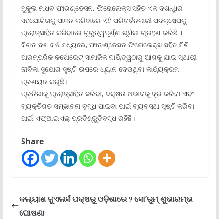
ମୁକୁଲ ମାଧବ ଫାଉଣ୍ଡେସନ, ଫିନୋଲେକ୍ସ ସହିତ ଏକ ଦଶନ୍ଧିର
ସହଯୋଗିତାକୁ ପାଳନ କରିବାରେ ଏହି ପରିବର୍ତନକାରୀ ପଦକ୍ଷେପକୁ
ପ୍ରୋତ୍ସାହିତ କରିବାରେ ଗୁରୁତ୍ୱପୂର୍ଣ୍ଣ ଭୂମିକା ଗ୍ରହଣ କରିଛି ।
ବିଗତ ଦଶ ବର୍ଷ ମଧ୍ୟରେ, ଫାଉଣ୍ଡେସନ ଫିନୋଲେକ୍ସ ସହିତ ମିଶି
ପାରମ୍ପରିକ କର୍ପୋରେଟ୍ ସାମାଜିକ ଦାୟିତ୍ୱଠାରୁ ଆଗକୁ ଯାଇ ସ୍ଥାୟୀ
ଜୀବିକା ସୁଯୋଗ ସୃଷ୍ଟି ଉପରେ ଧ୍ୟାନ ଦେଉଥିବା କାର୍ଯ୍ୟକ୍ରମ
ପ୍ରଣୟନ କରୁଛି।
ପ୍ରତିଭାକୁ ପ୍ରୋତ୍ସାହିତ କରିବା, ଦକ୍ଷତା ଅଭାବକୁ ଦୂର କରିବା ଏବଂ
ବ୍ୟକ୍ତିଗତ ସମ୍ଭାବନା ବୃଦ୍ଧି ପାଇବା ପାଇଁ ବ୍ୟବସ୍ଥା ସୃଷ୍ଟି କରିବା
ପାଇଁ ଏଫ୍‌ଆଇଏଲ୍ ପ୍ରତିଶ୍ରୁତିବଦ୍ଧ ରହିଛି।
Share
କଲ୍ୟାଣ ଜୁଏଲର୍ସ ପକ୍ଷରୁ ଓଡ଼ିଶାରେ ୨ ସୋ’ରୁମ୍ ଶୁଭାରମ୍ଭ
ଘୋଷଣା