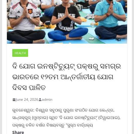
HEALTH
ଦି ଯୋଗ ଇନଷ୍ଟିଚ୍ୟୁଟ୍ ପକ୍ଷରୁ ସମଗ୍ର
ଭାରତରେ ୧୨ତମ ଆନ୍ତର୍ଜାତୀୟ ଯୋଗ
ଦିବସ ପାଳିତ
June 24, 2026
admin
ଭୁବନେଶ୍ୱର: ବିଶ୍ୱର ସବୁଠାରୁ ପୁରୁଣା ସଂଗଠିତ ଯୋଗ କେନ୍ଦ୍ର,
ସାନ୍ତାକ୍ରୁଜ୍ (ମୁମ୍ବାଇ) ସ୍ଥିତ ‘ଦି ଯୋଗ ଇନଷ୍ଟିଚ୍ୟୁଟ୍‌’ (ଟିୱାଇଆଇ),
ପକ୍ଷରୁ ଚଳିତ ବର୍ଷର ବିଷୟବସ୍ତୁ “ସୁସ୍ଥ ବାର୍ଦ୍ଧକ୍ୟ
Share