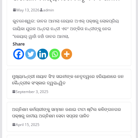
May 13, 2026
admin
ଭୁବନେଶ୍ୱର: ଡାବର ଆମଲା ହେୟାର ଅଏଲ୍ ପକ୍ଷରୁ ଲୋକପ୍ରିୟ
ଗାୟିକା ଯୁଗଳ ଅନ୍ତରା ନନ୍ଦୀ ଏବଂ ଅଙ୍କିତା ନନ୍ଦୀଙ୍କୁ ନେଇ
“କେୟାର୍ ୱାହାଁ ଜହାଁ ଡାବର ଆମଲା,
Share
ମୁଖ୍ୟମନ୍ତ୍ରୀ ନାୟାବ ସିଂହ ସଇନୀଙ୍କ ନେତୃତ୍ୱରେ ହରିୟାଣାରେ ଜନ
କୈନ୍ଦ୍ରୀକ ସଂସ୍କାର ତ୍ୱରାନ୍ୱିତ
September 3, 2025
ଅଗ୍ନିଶମ କର୍ମଚାରୀଙ୍କୁ ସମ୍ମାନ ଜଣାଇ ଟାଟା ଷ୍ଟିଲ କଳିଙ୍ଗନଗର
ପକ୍ଷରୁ ଜାତୀୟ ଅଗ୍ନିଶମ ସେବା ସପ୍ତାହ ପାଳିତ
April 15, 2025