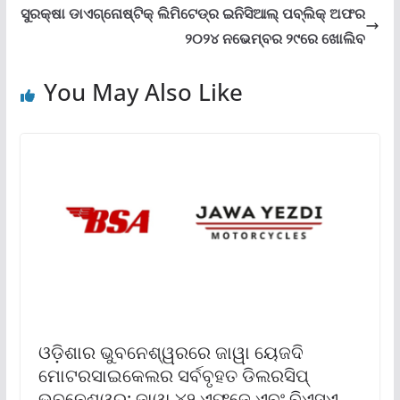
ସୁରକ୍ଷା ଡାଏଗ୍ନୋଷ୍ଟିକ୍ ଲିମିଟେଡ୍‌ର ଇନିସିଆଲ୍ ପବ୍ଲିକ୍ ଅଫର
୨୦୨୪ ନଭେମ୍ବର ୨୯ରେ ଖୋଲିବ
You May Also Like
ଓଡ଼ିଶାର ଭୁବନେଶ୍ୱରରେ ଜାୱା ୟେଜଦି
ମୋଟରସାଇକେଲର ସର୍ବବୃହତ ଡିଲରସିପ୍
ଭୁବନେଶ୍ୱର; ଜାୱା ୪୨ ଏଫ୍‌ଜେ ଏବଂ ବିଏସଏ