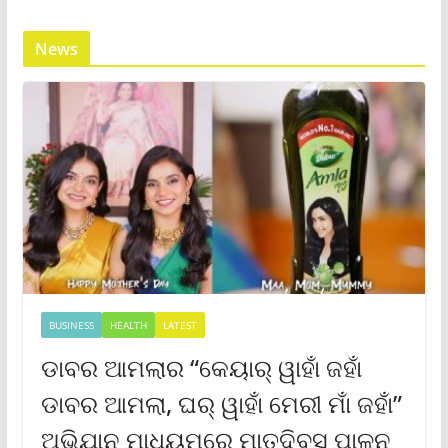
News
BUSINESS
HEALTH
LATEST
ଡାବର ଆମଲାର “କେୟାର୍ ୱାହାଁ ଜହାଁ
ଡାବର ଆମଲା, ଘର୍ ୱାହାଁ ମେରୀ ମାଁ ଜହାଁ”
ଅଭିଯାନ ମାଧ୍ୟମରେ ମାତୃଦିବସ ପାଳନ