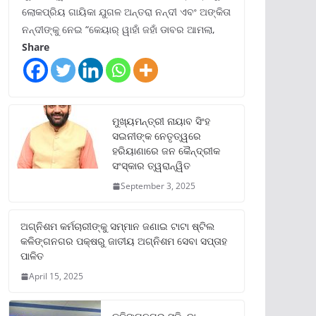
ଲୋକପ୍ରିୟ ଗାୟିକା ଯୁଗଳ ଅନ୍ତରା ନନ୍ଦୀ ଏବଂ ଅଙ୍କିତା
ନନ୍ଦୀଙ୍କୁ ନେଇ “କେୟାର୍ ୱାହାଁ ଜହାଁ ଡାବର ଆମଲା,
Share
ମୁଖ୍ୟମନ୍ତ୍ରୀ ନାୟାବ ସିଂହ
ସଇନୀଙ୍କ ନେତୃତ୍ୱରେ
ହରିୟାଣାରେ ଜନ କୈନ୍ଦ୍ରୀକ
ସଂସ୍କାର ତ୍ୱରାନ୍ୱିତ
September 3, 2025
ଅଗ୍ନିଶମ କର୍ମଚାରୀଙ୍କୁ ସମ୍ମାନ ଜଣାଇ ଟାଟା ଷ୍ଟିଲ
କଳିଙ୍ଗନଗର ପକ୍ଷରୁ ଜାତୀୟ ଅଗ୍ନିଶମ ସେବା ସପ୍ତାହ
ପାଳିତ
April 15, 2025