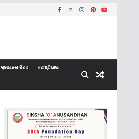
ସ୍ବାଧୀନତା ଦିବସ
ଫେଷ୍ଟିଭାଲ