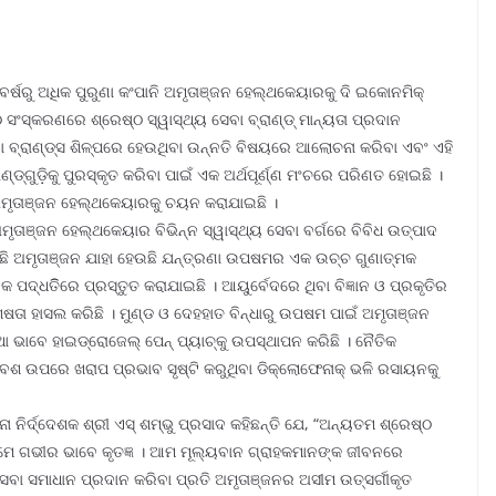
ର୍ଷରୁ ଅଧିକ ପୁରୁଣା କଂପାନି ଅମୃତାଞ୍ଜନ ହେଲ୍‌ଥକେୟାରକୁ ଦି ଇକୋନମିକ୍
ଠ ସଂସ୍କରଣରେ ଶ୍ରେଷ୍ଠ ସ୍ୱାସ୍ଥ୍ୟ ସେବା ବ୍ରାଣ୍ଡ୍ ମାନ୍ୟତା ପ୍ରଦାନ
ବା ବ୍ରାଣ୍ଡ୍‌ସ ଶିଳ୍ପରେ ହେଉଥିବା ଉନ୍ନତି ବିଷୟରେ ଆଲୋଚନା କରିବା ଏବଂ ଏହି
ଡ୍‌ଗୁଡ଼ିକୁ ପୁରସ୍କୃତ କରିବା ପାଇଁ ଏକ ଅର୍ଥପୂର୍ଣ୍ଣ ମଂଚରେ ପରିଣତ ହୋଇଛି ।
ମୃତାଞ୍ଜନ ହେଲ୍‌ଥକେୟାରକୁ ଚୟନ କରାଯାଇଛି ।
ଞ୍ଜନ ହେଲ୍‌ଥକେୟାର ବିଭିନ୍ନ ସ୍ୱାସ୍ଥ୍ୟ ସେବା ବର୍ଗରେ ବିବିଧ ଉତ୍ପାଦ
େଉଛି ଅମୃତାଞ୍ଜନ ଯାହା ହେଉଛି ଯନ୍ତ୍ରଣା ଉପଷମର ଏକ ଉଚ୍ଚ ଗୁଣାତ୍ମକ
କ ପଦ୍ଧତିିରେ ପ୍ରସ୍ତୁତ କରାଯାଇଛି । ଆୟୁର୍ବେଦରେ ଥିବା ବିଜ୍ଞାନ ଓ ପ୍ରକୃତିର
ଷତା ହାସଲ କରିଛି । ମୁଣ୍ଡ ଓ ଦେହହାତ ବିନ୍ଧାରୁ ଉପଷମ ପାଇଁ ଅମୃତାଞ୍ଜନ
 ଭାବେ ହାଇଡ୍ରୋଜେଲ୍ ପେନ୍ ପ୍ୟାଚ୍‌କୁ ଉପସ୍ଥାପନ କରିଛି । ନୈତିକ
ିବେଶ ଉପରେ ଖରାପ ପ୍ରଭାବ ସୃଷ୍ଟି କରୁଥିବା ଡିକ୍ଲୋଫେନାକ୍ ଭଳି ରସାୟନକୁ
 ନିର୍ଦ୍ଦେଶକ ଶ୍ରୀ ଏସ୍ ଶମ୍ଭୁ ପ୍ରସାଦ କହିଛନ୍ତି ଯେ, “ଅନ୍ୟତମ ଶ୍ରେଷ୍ଠ
 ଆମେ ଗଭୀର ଭାବେ କୃତଜ୍ଞ । ଆମ ମୂଲ୍ୟବାନ ଗ୍ରାହକମାନଙ୍କ ଜୀବନରେ
ା ସମାଧାନ ପ୍ରଦାନ କରିବା ପ୍ରତି ଅମୃତାଞ୍ଜନର ଅସୀମ ଉତ୍ସର୍ଗୀକୃତ