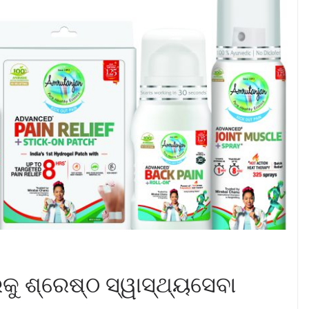
କୁ ଶ୍ରେଷ୍ଠ ସ୍ୱାସ୍ଥ୍ୟସେବା