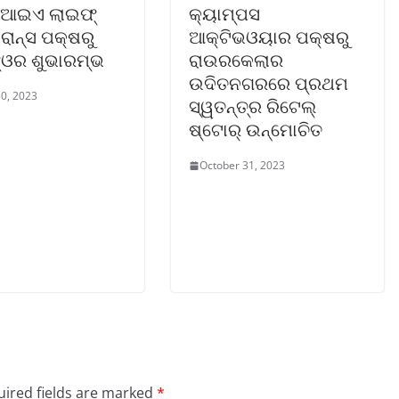
ଏଆଇଏ ଲାଇଫ୍
କ୍ୟାମ୍ପସ
ୟୁରାନ୍ସ ପକ୍ଷରୁ
ଆକ୍ଟିଭଓୟାର ପକ୍ଷରୁ
୍‌ଓର ଶୁଭାରମ୍ଭ
ରାଉରକେଲାର
ଉଦିତନଗରରେ ପ୍ରଥମ
0, 2023
ସ୍ୱତନ୍ତ୍ର ରିଟେଲ୍
ଷ୍ଟୋର୍ ଉନ୍ମୋଚିତ
October 31, 2023
ired fields are marked
*