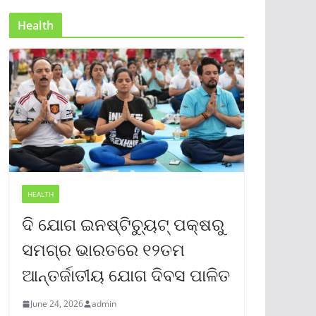
Health
HEALTH
ଦି ଯୋଗ ଇନଷ୍ଟିଚ୍ୟୁଟ୍ ପକ୍ଷରୁ
ସମଗ୍ର ଭାରତରେ ୧୨ତମ
ଆନ୍ତର୍ଜାତୀୟ ଯୋଗ ଦିବସ ପାଳିତ
June 24, 2026
admin