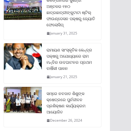
କଳିଙ୍ଗନଗର ସୁକିନ୍ଦା
ଅଞ୍ଚଳର ୧୫୦
ଛାତ୍ରଛାତ୍ରୀଙ୍କୁଟାଟା ଷ୍ଟିଲ୍
ଫାଉଣ୍ଡେସନ ପକ୍ଷରୁ ଜ୍ୟୋତି
ଫେଲୋସିପ୍‌
January 31, 2025
ରାମାୟଣ ସାଂସ୍କୃତିକ କେନ୍ଦ୍ର
ପକ୍ଷରୁ ଅଯୋଧ୍ୟାରେ ରାମ
ମନ୍ଦିର ଉଦଘାଟନର ପ୍ରଥମ
ବାର୍ଷିକୀ ପାଳନ
January 21, 2025
ସମ୍‌ରେ ନବଜାତ ଶିଶୁଙ୍କ
କ୍ଷେତ୍ରରେ ପୁର୍ନଜୀବନ
ପ୍ରଶିକ୍ଷଣ କାର୍ଯ୍ୟକ୍ରମ
ଆୟୋଜିତ
December 26, 2024