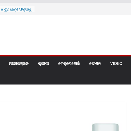
୍ୟୁରାନ୍ସ ପକ୍ଷରୁ
ନେଇ ପ୍ରସ୍ତୁତ ନୂଆ
୍ମୋଚିତ
ରଙ୍କୁ ଚେୟାର ମାଡ଼
 ସ୍କୁଲ ଛୁଟି
ଣୀର ମୃତ୍ୟୁ
ିତଙ୍କୁ ହତ୍ୟା,
୍ରମଣର ଧମକ
ମନୋରଞ୍ଜନ
କ୍ରୀଡା
ଟେକ୍ନୋଲୋଜି
ଫେଶନ
VIDEO