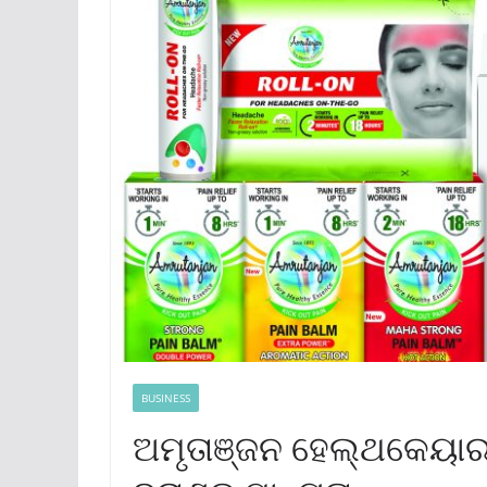
BUSINESS
ଅମୃତାଞ୍ଜନ ହେଲ୍‌ଥକେୟାର