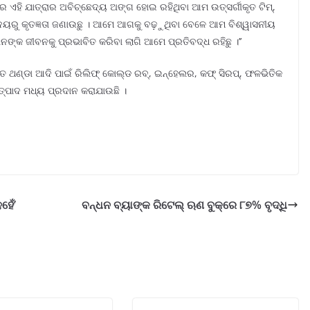
ି ଯାତ୍ରାର ଅବିଚ୍ଛେଦ୍ୟ ଅଙ୍ଗ ହୋଇ ରହିଥିବା ଆମ ଉତ୍ସର୍ଗୀକୃତ ଟିମ୍‌,
ଦୟରୁ କୃତଜ୍ଞତା ଜଣାଉଛୁ । ଆମେ ଆଗକୁ ବଢ଼ୁଥିବା ବେଳେ ଆମ ବିଶ୍ୱାସନୀୟ
୍କ ଜୀବନକୁ ପ୍ରଭାବିତ କରିବା ଲାଗି ଆମେ ପ୍ରତିବଦ୍ଧ ରହିଛୁ ।’’
ଥଣ୍ଡା ଆଦି ପାଇଁ ରିଲିଫ୍ କୋଲ୍ଡ ରବ୍‌, ଇନ୍‌ହେଲର, କଫ୍ ସିରପ୍‌, ଫଳଭିତିକ
ଉତ୍ପାଦ ମଧ୍ୟ ପ୍ରଦାନ କରାଯାଉଛି ।
ହେଁ’
ବନ୍ଧନ ବ୍ୟାଙ୍କ ରିଟେଲ୍ ଋଣ ବୁକ୍‌ରେ ୮୭% ବୃଦ୍ଧି