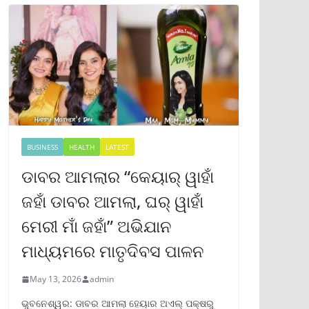
BUSINESS
HEALTH
LATEST
ଡାବର ଆମଲାର “କେୟାର୍ ୱାହାଁ
ଜହାଁ ଡାବର ଆମଲା, ଘର୍ ୱାହାଁ
ମେରୀ ମାଁ ଜହାଁ” ଅଭିଯାନ
ମାଧ୍ୟମରେ ମାତୃଦିବସ ପାଳନ
May 13, 2026
admin
ଭୁବନେଶ୍ୱର: ଡାବର ଆମଲା ହେୟାର ଅଏଲ୍ ପକ୍ଷରୁ