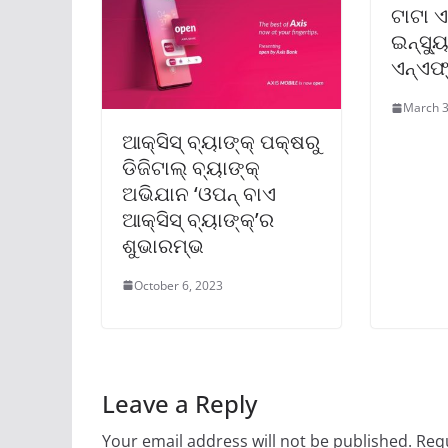
ଟାଟା 
ଇନ୍‌ସ୍
ଏନ୍‌ଏଫ
March 3
ଆକ୍ସିସ୍ ବ୍ୟାଙ୍କ୍ ପକ୍ଷରୁ
ଡିଜିଟାଲ୍ ବ୍ୟାଙ୍କ୍
ଅଭିଯାନ ‘ଓପନ୍ ବାଏ
ଆକ୍ସିସ୍ ବ୍ୟାଙ୍କ୍‌’ର
ଶୁଭାରମ୍ଭ
October 6, 2023
Leave a Reply
Your email address will not be published.
Requ