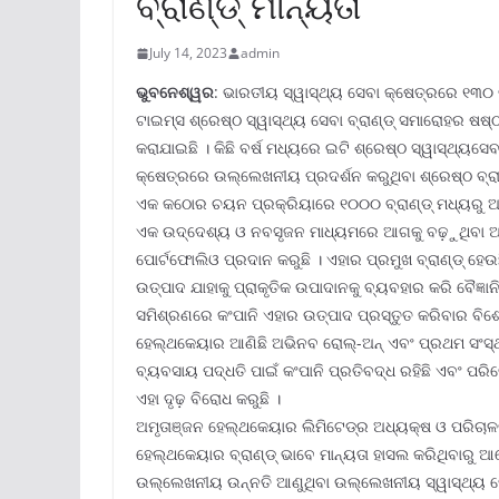
ବ୍ରାଣ୍ଡ୍ ମାନ୍ୟତା
July 14, 2023
admin
ଭୁବନେଶ୍ୱର
: ଭାରତୀୟ ସ୍ୱାସ୍ଥ୍ୟ ସେବା କ୍ଷେତ୍ରରେ ୧୩୦ ବ
ଟାଇମ୍‌ସ ଶ୍ରେଷ୍ଠ ସ୍ୱାସ୍ଥ୍ୟ ସେବା ବ୍ରାଣ୍ଡ୍ ସମାରୋହର ଷଷ୍
କରାଯାଇଛି । କିଛି ବର୍ଷ ମଧ୍ୟରେ ଇଟି ଶ୍ରେଷ୍ଠ ସ୍ୱାସ୍ଥ୍ୟସେ
କ୍ଷେତ୍ରରେ ଉଲ୍ଲେଖନୀୟ ପ୍ରଦର୍ଶନ କରୁଥିବା ଶ୍ରେଷ୍ଠ ବ୍ରାଣ୍
ଏକ କଠୋର ଚୟନ ପ୍ରକ୍ରିୟାରେ ୧୦୦୦ ବ୍ରାଣ୍ଡ୍ ମଧ୍ୟରୁ ଅ
ଏକ ଉଦ୍ଦେଶ୍ୟ ଓ ନବସୃଜନ ମାଧ୍ୟମରେ ଆଗକୁ ବଢ଼ୁଥିବା ଅମୃତା
ପୋର୍ଟଫୋଲିଓ ପ୍ରଦାନ କରୁଛି । ଏହାର ପ୍ରମୁଖ ବ୍ରାଣ୍ଡ୍ ହ
ଉତ୍ପାଦ ଯାହାକୁ ପ୍ରାକୃତିକ ଉପାଦାନକୁ ବ୍ୟବହାର କରି ବୈଜ୍ଞାନି
ସମିଶ୍ରଣରେ କଂପାନି ଏହାର ଉତ୍ପାଦ ପ୍ରସ୍ତୁତ କରିବାର ବିଶେ
ହେଲ୍‌ଥକେୟାର ଆଣିଛି ଅଭିନବ ରୋଲ୍‌-ଅନ୍ ଏବଂ ପ୍ରଥମ ସଂସ୍ଥା
ବ୍ୟବସାୟ ପଦ୍ଧତି ପାଇଁ କଂପାନି ପ୍ରତିବଦ୍ଧ ରହିଛି ଏବଂ ପର
ଏହା ଦୃଢ଼ ବିରୋଧ କରୁଛି ।
ଅମୃତାଞ୍ଜନ ହେଲ୍‌ଥକେୟାର ଲିମିଟେଡ୍‌ର ଅଧ୍ୟକ୍ଷ ଓ ପରିଚାଳନା
ହେଲ୍‌ଥକେୟାର ବ୍ରାଣ୍ଡ୍ ଭାବେ ମାନ୍ୟତା ହାସଲ କରିଥିବାରୁ
ଉଲ୍ଲେଖନୀୟ ଉନ୍ନତି ଆଣୁଥିବା ଉଲ୍ଲେଖନୀୟ ସ୍ୱାସ୍ଥ୍ୟ ସେବ