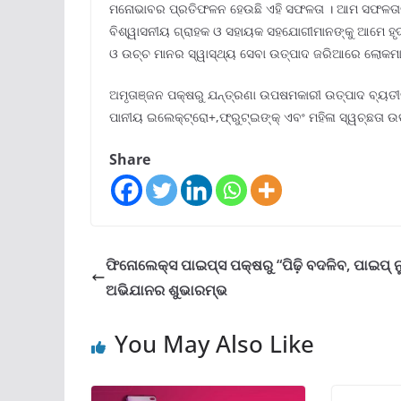
ମନୋଭାବର ପ୍ରତିଫଳନ ହେଉଛି ଏହି ସଫଳତା । ଆମ ସଫଳତାର ଏହ
ବିଶ୍ୱାସନୀୟ ଗ୍ରାହକ ଓ ସହାୟକ ସହଯୋଗୀମାନଙ୍କୁ ଆମେ ହୃ
ଓ ଉଚ୍ଚ ମାନର ସ୍ୱାସ୍ଥ୍ୟ ସେବା ଉତ୍ପାଦ ଜରିଆରେ ଲୋକମାନଙ
ଅମୃତାଞ୍ଜନ ପକ୍ଷରୁ ଯନ୍ତ୍ରଣା ଉପଷମକାରୀ ଉତ୍ପାଦ ବ୍ୟତୀତ 
ପାନୀୟ ଇଲେକ୍ଟ୍ରୋ+,ଫ୍ରୁଟ୍‌ଇଙ୍କ୍ ଏବଂ ମହିଳା ସ୍ୱଚ୍ଛତା 
Share
ଫିନୋଲେକ୍ସ ପାଇପ୍‌ସ ପକ୍ଷରୁ “ପିଢ଼ି ବଦଳିବ, ପାଇପ୍ ନୁ
ଅଭିଯାନର ଶୁଭାରମ୍ଭ
You May Also Like