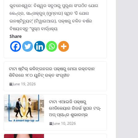
ଭୁବନେଶ୍ୱର: ବିଶ୍ୱର ସବୁଠାରୁ ପୁରୁଣା ସଂଗଠିତ ଯୋଗ
କେନ୍ଦ୍ର, ସାନ୍ତାକ୍ରୁଜ୍ (ମୁମ୍ବାଇ) ସ୍ଥିତ ‘ଦି ଯୋଗ
ଇନଷ୍ଟିଚ୍ୟୁଟ୍‌’ (ଟିୱାଇଆଇ), ପକ୍ଷରୁ ଚଳିତ ବର୍ଷର
ବିଷୟବସ୍ତୁ “ସୁସ୍ଥ ବାର୍ଦ୍ଧକ୍ୟ
Share
ଟାଟା ଷ୍ଟିଲ୍‌ କଳିଙ୍ଗନଗର ପକ୍ଷରୁ ମେଗା ରକ୍ତଦାନ
ଶିବିରରେ ୨୮୦ ୟୁନିଟ୍‌ ରକ୍ତ ସଂଗୃହୀତ
June 19, 2026
ଟାଟା ଏଆଇଜି ପକ୍ଷରୁ
ମେଡିକେୟାର ରିଜର୍ଭ ସୁପର ଟପ୍‌-
ଅପ୍ ପ୍ଲାନ୍‌ର ଶୁଭାରମ୍ଭ
June 10, 2026