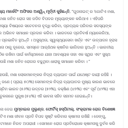
 ମାର୍କେଟିଂ ଅଫିସର ଅଶ୍ୱିନ୍ ମୂର୍ତ୍ତୀ କୁହିଛନ୍ତି,
“ଗୁଡନାଇଟ୍ ର ‘ଗୋଟିଏ ମଶା,
ା ମଶା ଜନିତ ରୋଗ ସହ ଜଡିତ ବିପଦର ମୂଲ୍ୟାଙ୍କନ କରିଥାଏ । ଏହିପରି
୍ୟା ବିଷୟରେ ସଚେତନତା ବୃଦ୍ଧି କରିବା, ପ୍ରତ୍ୟକ ପରିବାର ସଦସ୍ୟଙ୍କ
୍ୟରେ ଅଭିନବ ସମାଧାନ ପ୍ରଦାନ କରିବା । ଭାରତରେ ପ୍ରତିବର୍ଷ ମ୍ୟାଲେରିଆ,
ରଭାବିତ ହୁଅନ୍ତି । ଅସୁସ୍ଥତା, ସ୍ୱାସ୍ଥ୍ୟସେବା ଖର୍ଚ୍ଚ ଏବଂ ଉତ୍ପାଦନ ହ୍ରାସ
ଦ୍ଧତା ଠାରୁ ଦୂରେଇ, ସମସ୍ତେ ଆର୍ôଥକ କ୍ଷତିର ଭାଗିଦାର ହୁଅନ୍ତି । ଭାରତୀୟ
ଠିକ ରଖିବା ପାଇଁ କର୍ମସ୍ଥଳରେ ଯାହା ଆବଶ୍ୟକ ତାହା ଏକ ସ୍ଥିର ଏବଂ ସୁସ୍ଥ
ି ମଶା ଜନିତ ରୋଗର ବଢୁଥିବା ଧାରାକୁ ସମାଧାନ କରିବା । ”
ଉଛି, ମଶା ଲୋକମାନଙ୍କର ନିଦ୍ରା ବ୍ୟାଘାତ ପାଇଁ ଯଥେଷ୍ଟ ଦାୟୀ ରହିଛି ।
ୁ ଜଣେ ( ପ୍ରାୟ ୫୦%) ସେମାନଙ୍କ ନିଦ୍ରା ବ୍ୟାଘାତର ମୁଖ୍ୟ କାରଣ ଭାବରେ
୍ଚିମ ଭାରତ (୫୬%) ଉତ୍ତର (୫୨%), ଦକ୍ଷିଣ (୪୭%) ଏବଂ ପୂର୍ବ (୪୨%) ଏହା
) ତୁଳନାରେ ପୁରୁଷ (୫୪%) ଏହି ଭାବନା ସହିତ ସହମତ ହେଇଛନ୍ତି।
ୂଚନା ଦେଇ
ମୁମ୍ବାଇର ମୁଲୁଣ୍ଡ, ଫୋର୍ଟିସ୍ ହସ୍ପିଟାଲ୍‌, ସଂକ୍ରାମକ ରୋଗ ବିଶେଷଜ୍ଞ
ିଏ ମଶା ଜୀବନ ପ୍ରତି ବିପଦ ସୃଷ୍ଟି କରିବାର କ୍ଷମତା ରଖିଛି । ଡେଙ୍ଗୁ,
ମାନେ ନିରବ ଅପରାଧୀ । ସେମାନେ ରୋଗ ପ୍ରତିରୋଧକ କ୍ଷମତାକୁ ଦୁର୍ବଳ କରି