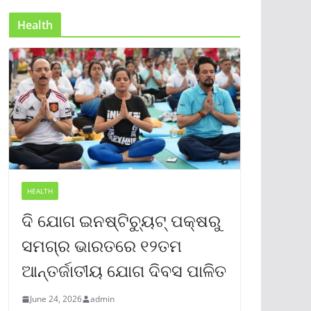
Health
HEALTH
ଦି ଯୋଗ ଇନଷ୍ଟିଚ୍ୟୁଟ୍ ପକ୍ଷରୁ
ସମଗ୍ର ଭାରତରେ ୧୨ତମ
ଆନ୍ତର୍ଜାତୀୟ ଯୋଗ ଦିବସ ପାଳିତ
June 24, 2026
admin