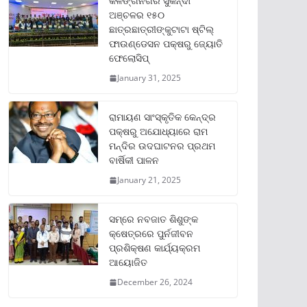
କଳିଙ୍ଗନଗର ସୁକିନ୍ଦା
ଅଞ୍ଚଳର ୧୫୦
ଛାତ୍ରଛାତ୍ରୀଙ୍କୁଟାଟା ଷ୍ଟିଲ୍
ଫାଉଣ୍ଡେସନ ପକ୍ଷରୁ ଜ୍ୟୋତି
ଫେଲୋସିପ୍‌
January 31, 2025
ରାମାୟଣ ସାଂସ୍କୃତିକ କେନ୍ଦ୍ର
ପକ୍ଷରୁ ଅଯୋଧ୍ୟାରେ ରାମ
ମନ୍ଦିର ଉଦଘାଟନର ପ୍ରଥମ
ବାର୍ଷିକୀ ପାଳନ
January 21, 2025
ସମ୍‌ରେ ନବଜାତ ଶିଶୁଙ୍କ
କ୍ଷେତ୍ରରେ ପୁର୍ନଜୀବନ
ପ୍ରଶିକ୍ଷଣ କାର୍ଯ୍ୟକ୍ରମ
ଆୟୋଜିତ
December 26, 2024