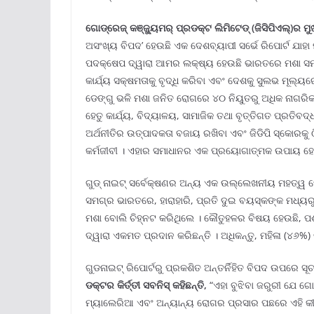
ଗୋଡ୍ରେଜ୍ କଞ୍ଜ୍ୟୁମର୍ ପ୍ରଡକ୍ଟ ଲିମିଟେଡ୍ (ଜିସିପିଏଲ୍‌)ର ମୁଖ୍ୟ
ଅସଂଖ୍ୟ ବିପଦ’ ହେଉଛି ଏକ ଦେଶବ୍ୟାପୀ ସର୍ଭେ ରିପୋର୍ଟ ଯାହ
ପଦକ୍ଷେପ ଦ୍ୱାରା ଆମର ଲକ୍ଷ୍ୟ ହେଉଛି ଭାରତରେ ମଶା ସମସ
କାର୍ଯ୍ୟ ସକ୍ଷମତାକୁ ବୃଦ୍ଧି କରିବା ଏବଂ ଦେଶକୁ ସୁଲଭ ମୂଲ
ଡେଙ୍ଗୁ ଭଳି ମଶା ଜନିତ ରୋଗରେ ୪୦ ନିୟୁତରୁ ଅଧିକ ନାଗରିକ ପ୍
ହେତୁ କାର୍ଯ୍ୟ, ବିଦ୍ୟାଳୟ, ସାମାଜିକ ତଥା ବୃତ୍ତିଗତ ପ୍ରତିବ
ଅର୍ଥନୀତିର ଉତ୍ପାଦକତା ବଜାୟ ରଖିବା ଏବଂ ଜିଡିପି ସ୍କୋରକୁ 
କର୍ମଜୀବୀ । ଏହାର ସମାଧାନର ଏକ ପ୍ରୟୋଗାତ୍ମକ ଉପାୟ ହେଉଛ
ଗୁଡ୍ ନାଇଟ୍ ସର୍ବେକ୍ଷଣର ଅନ୍ୟ ଏକ ଉଲ୍ଲେଖନୀୟ ମହତ୍ୱ ହେ
ସମଗ୍ର ଭାରତରେ, ହାରାହାରି, ପ୍ରତି ଦୁଇ ବୟସ୍କଙ୍କ ମଧ୍ୟର
ମଶା ବୋଲି ଚିହ୍ନଟ କରିଥିଲେ । କୌତୁହଳର ବିଷୟ ହେଉଛି, ପଶ
ଦ୍ୱାରା ଏକମତ ପ୍ରଦାନ କରିଛନ୍ତି । ଅଧିକନ୍ତୁ, ମହିଳା (୪୬%
ଗୁଡନାଇଟ୍ ରିପୋର୍ଟରୁ ପ୍ରକଶିତ ଅନ୍ତର୍ନିହିତ ବିପଦ ଉପରେ ସ
ଡକ୍ଟର କିର୍ତ୍ତୀ ସବନିସ୍ କହିଛନ୍ତି,
“ଏହା ବୁଝିବା ଜରୁରୀ ଯେ ଗୋଟ
ମ୍ୟାଲେରିଆ ଏବଂ ଅନ୍ୟାନ୍ୟ ରୋଗର ପ୍ରସାର ପଛରେ ଏହି କୀଟ