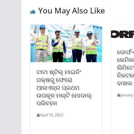
You May Also Like
ଡୋର୍ଫ
କେମିକା
ଲିମିଟେ
ଟାଟା ଷ୍ଟିଲ୍ ମାଇନିଂ
ନିକଟରେ
ପକ୍ଷରୁ ଫେରୋ
ଦାଖଲ
ଆଲଏଜ୍‌ର ପ୍ରଥମ
ଉପକୂଳ ମଲ୍‌ଟି ମୋଡାଲ୍
January
ପରିବହନ
April 10, 2023