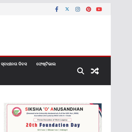
ସ୍ବାଧୀନତା ଦିବସ
ଫେଷ୍ଟିଭାଲ