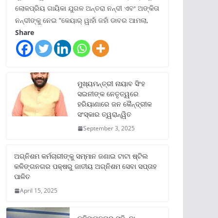
ଲୋକପ୍ରିୟ ଗାୟିକା ଯୁଗଳ ଅନ୍ତରା ନନ୍ଦୀ ଏବଂ ଅଙ୍କିତା
ନନ୍ଦୀଙ୍କୁ ନେଇ “କେୟାର୍ ୱାହାଁ ଜହାଁ ଡାବର ଆମଲା,
Share
ମୁଖ୍ୟମନ୍ତ୍ରୀ ନାୟାବ ସିଂହ
ସଇନୀଙ୍କ ନେତୃତ୍ୱରେ
ହରିୟାଣାରେ ଜନ କୈନ୍ଦ୍ରୀକ
ସଂସ୍କାର ତ୍ୱରାନ୍ୱିତ
September 3, 2025
ଅଗ୍ନିଶମ କର୍ମଚାରୀଙ୍କୁ ସମ୍ମାନ ଜଣାଇ ଟାଟା ଷ୍ଟିଲ
କଳିଙ୍ଗନଗର ପକ୍ଷରୁ ଜାତୀୟ ଅଗ୍ନିଶମ ସେବା ସପ୍ତାହ
ପାଳିତ
April 15, 2025