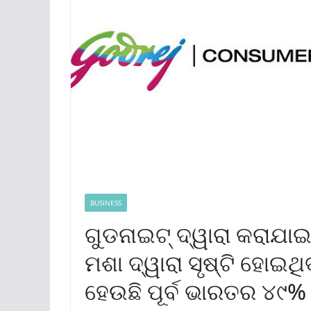
BUSINESS
ଗୁଡନାଇଟ୍ ଦ୍ୱାରା କରାଯା
ମଶା ଦ୍ୱାରା ସୃଷ୍ଟି ହୋଇଥି
ହେଉଛି ପୂର୍ବ ଭାରତର ୪୯%