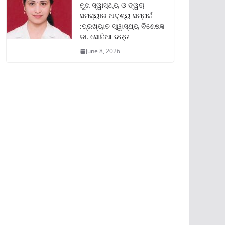
ମୁଖ ସ୍ୱାସ୍ଥ୍ୟ ଓ ତ୍ୱଚା
ସମସ୍ୟାର ଅଦୃଶ୍ୟ ସମ୍ପର୍କ
:ପ୍ରଖ୍ୟାତ ସ୍ୱାସ୍ଥ୍ୟ ବିଶେଷଜ୍ଞ
ଡା. ସୋନିଆ ଦତ୍ତ
June 8, 2026