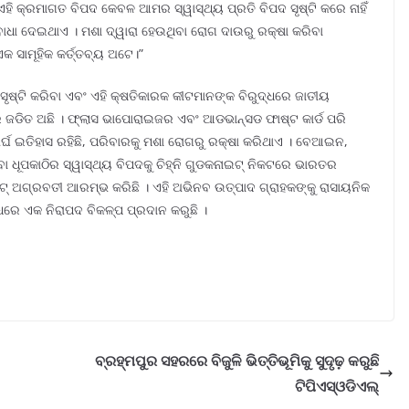
। ଏହି କ୍ରମାଗତ ବିପଦ କେବଳ ଆମର ସ୍ୱାସ୍ଥ୍ୟ ପ୍ରତି ବିପଦ ସୃଷ୍ଟି କରେ ନାହିଁ
ାଧା ଦେଇଥାଏ । ମଶା ଦ୍ୱାରା ହେଉଥିବା ରୋଗ ଦାଉରୁ ରକ୍ଷା କରିବା
 ସାମୂହିକ କର୍ତ୍ତବ୍ୟ ଅଟେ।”
ସୃଷ୍ଟି କରିବା ଏବଂ ଏହି କ୍ଷତିକାରକ କୀଟମାନଙ୍କ ବିରୁଦ୍ଧରେ ଜାତୀୟ
ଜଡିତ ଅଛି । ଫ୍ଲାସ ଭାପୋରାଇଜର ଏବଂ ଆଡଭାନ୍ସଡ ଫାଷ୍ଟ କାର୍ଡ ପରି
୍ଘ ଇତିହାସ ରହିଛି, ପରିବାରକୁ ମଶା ରୋଗରୁ ରକ୍ଷା କରିଥାଏ । ବେଆଇନ,
 ଧୂପକାଠିର ସ୍ୱାସ୍ଥ୍ୟ ବିପଦକୁ ଚିହ୍ନି ଗୁଡକନାଇଟ୍ ନିକଟରେ ଭାରତର
ଟ୍ ଅଗ୍ରବତୀ ଆରମ୍ଭ କରିଛି । ଏହି ଅଭିନବ ଉତ୍ପାଦ ଗ୍ରାହକଙ୍କୁ ରାସାୟନିକ
ଧରେ ଏକ ନିରାପଦ ବିକଳ୍ପ ପ୍ରଦାନ କରୁଛି ।
ବ୍ରହ୍ମପୁର ସହରରେ ବିଜୁଳି ଭିତ୍ତିଭୂମିକୁ ସୁଦୃଢ଼ କରୁଛି
ଟିପିଏସ୍ଓଡିଏଲ୍