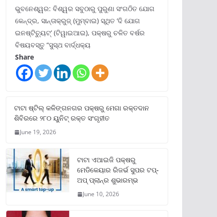
ଭୁବନେଶ୍ୱର: ବିଶ୍ୱର ସବୁଠାରୁ ପୁରୁଣା ସଂଗଠିତ ଯୋଗ
କେନ୍ଦ୍ର, ସାନ୍ତାକ୍ରୁଜ୍ (ମୁମ୍ବାଇ) ସ୍ଥିତ ‘ଦି ଯୋଗ
ଇନଷ୍ଟିଚ୍ୟୁଟ୍‌’ (ଟିୱାଇଆଇ), ପକ୍ଷରୁ ଚଳିତ ବର୍ଷର
ବିଷୟବସ୍ତୁ “ସୁସ୍ଥ ବାର୍ଦ୍ଧକ୍ୟ
Share
ଟାଟା ଷ୍ଟିଲ୍‌ କଳିଙ୍ଗନଗର ପକ୍ଷରୁ ମେଗା ରକ୍ତଦାନ
ଶିବିରରେ ୨୮୦ ୟୁନିଟ୍‌ ରକ୍ତ ସଂଗୃହୀତ
June 19, 2026
ଟାଟା ଏଆଇଜି ପକ୍ଷରୁ
ମେଡିକେୟାର ରିଜର୍ଭ ସୁପର ଟପ୍‌-
ଅପ୍ ପ୍ଲାନ୍‌ର ଶୁଭାରମ୍ଭ
June 10, 2026