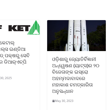
-କେଟାଲ୍
ଲ୍‌ସ ଇଣ୍ଡିଆ
ଡ୍ ପକ୍ଷରୁ ସେବି
ଓଡ଼ିଶାରୁ ଜ୍ୟୋତିର୍ବିଜ୍ଞାନୀ
 ଡିଆର୍‌ଏଚ୍‌ପି
ଅନ୍ୱେଷଣ (ୟାଟ୍‌ସ)ର ୨୦
ବିଜେତାଙ୍କ ଇସ୍ରୋ
ଅହମ୍ମଦାବାଦରେ
 30, 2025
ମହାକାଶ ଚମତ୍କାରିତା
ଅନୁସନ୍ଧାନ
May 30, 2023