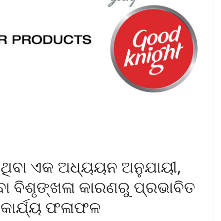
ଇଥିବା ଏକ ଅଧ୍ୟୟନ ଅନୁଯାୟୀ,
ବା ବିଶୃଙ୍ଖଳା କାରଣରୁ ପ୍ରଭାବିତ
 କାର୍ଯ୍ୟ ଫଳାଫଳ