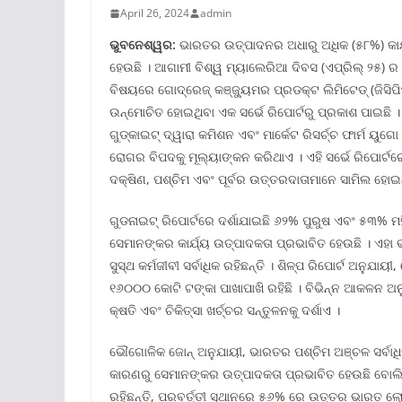
April 26, 2024
admin
ଭୁବନେଶ୍ୱର:
ଭାରତର ଉତ୍ପାଦନର ଅଧାରୁ ଅଧିକ (୫୮%) କାର୍ଯ
ହେଉଛି । ଆଗାମୀ ବିଶ୍ୱ ମ୍ୟାଲେରିଆ ଦିବସ (ଏପ୍ରିଲ୍ ୨୫) ର ପ୍
ବିଷୟରେ ଗୋଦ୍ରେଜ୍ କଞ୍ଜ୍ୟୁମର ପ୍ରଡକ୍ଟ ଲିମିଟେଡ୍ (ଜିସି
ଉନ୍ମୋଚିତ ହୋଇଥିବା ଏକ ସର୍ଭେ ରିପୋର୍ଟରୁ ପ୍ରକାଶ ପାଇଛି । 
ଗୁଡ୍କାଇଟ୍ ଦ୍ୱାରା କମିଶନ ଏବଂ ମାର୍କେଟ ରିସର୍ଚ୍ଚ ଫାର୍ମ ୟ
ରୋଗର ବିପଦକୁ ମୂଲ୍ୟାଙ୍କନ କରିଥାଏ । ଏହି ସର୍ଭେ ରିପୋର୍
ଦକ୍ଷିଣ, ପଶ୍ଚିମ ଏବଂ ପୂର୍ବର ଉତ୍ତରଦାତାମାନେ ସାମିଲ ହୋଇ
ଗୁଡନାଇଟ୍ ରିପୋର୍ଟରେ ଦର୍ଶାଯାଇଛି ୬୨% ପୁରୁଷ ଏବଂ ୫୩% ମ
ସେମାନଙ୍କର କାର୍ଯ୍ୟ ଉତ୍ପାଦକତା ପ୍ରଭାବିତ ହେଉଛି । ଏହା 
ସୁସ୍ଥ କର୍ମଜୀବୀ ସର୍ବାଧିକ ରହିଛନ୍ତି । ଶିଳ୍ପ ରିପୋର୍ଟ ଅ
୧୬୦୦୦ କୋଟି ଟଙ୍କା ପାଖାପାଖି ରହିଛି । ବିଭିନ୍ନ ଆକଳନ 
କ୍ଷତି ଏବଂ ଚିକିତ୍ସା ଖର୍ଚ୍ଚର ସନ୍ତୁଳନକୁ ଦର୍ଶାଏ ।
ଭୌଗୋଳିକ ଜୋନ୍ ଅନୁଯାୟୀ, ଭାରତର ପଶ୍ଚିମ ଅଞ୍ଚଳ ସର୍ବାଧିକ
କାରଣରୁ ସେମାନଙ୍କର ଉତ୍ପାଦକତା ପ୍ରଭାବିତ ହେଉଛି ବୋଲି
ରହିଛନ୍ତି, ପରବର୍ତ୍ତୀ ସ୍ଥାନରେ ୫୬% ରେ ଉତ୍ତର ଭାରତ ଲ