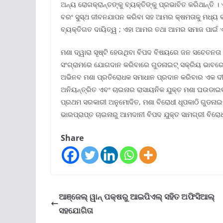
ଅନ୍ୟ ରୋଗକ୍ରାନ୍ତଙ୍କୁ ବ୍ୟକ୍ତିଙ୍କୁ ପ୍ରଭାବିତ କରିଥାନ୍ତି 
ବରଂ ସୁସ୍ଥ ଜୀବନଯାପନ କରିବା ସହ ଆମର କ୍ଷମତାକୁ ମଧ୍ୟ ବ
ବ୍ୟକ୍ତିଗତ ଦାୟିତ୍ୱ ; ଏହା ଆମର ତଥା ଆମର ସମାଜ ପାଇଁ ଏକ
ମଶା ଦ୍ୱାରା ସୃଷ୍ଟି ହେଉଥିବା ବିପଦ ବିଷୟରେ ଜନ ସଚେତନତା 
ସଂଗ୍ରାମରେ ଯୋଗଦାନ କରିବାରେ ଗୁଡନାଇଟ୍ ସକ୍ରିୟ ଭାବରେ 
ଅଭିନବ ମଶା ପ୍ରତିରୋଧକ ସମାଧାନ ପ୍ରଦାନ କରିବାର ଏକ ଦୀର
ଅନିୟନ୍ତ୍ରିତ ଏବଂ ଚାଇନାର ରାସାୟନିକ ଯୁକ୍ତ ମଶା ଘଉଡାଇବା
ପ୍ରଥମ ସରକାରୀ ଅନୁମୋଦିତ, ମଶା ବିରୋଧୀ ଧୂପକାଠି ଗୁଡନାଇ
ଭାରପ୍ରାପ୍ତ ଚାଇନାରୁ ଆମଦାନୀ ବିପଦ ଯୁକ୍ତ ସାମଗ୍ରୀ ବିରୋ
Share
ଆଞ୍ଜେଲ୍ ୱାନ୍ ପକ୍ଷରୁ ଆଇପିଏଲ୍ ସହିତ ଅଫିସିଆଲ୍
ସହଯୋଗିତା