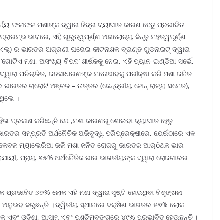
୍ୟ ଫଳାଫଳ ମଶାଙ୍କ ଦ୍ୱାରା ନିଦ୍ରା ବ୍ୟାଘାତ କାରଣ ହେତୁ ପ୍ରଭାବିତ
ରାରମ୍ଭ ଭାବରେ, ଏହି ଗୁରୁତ୍ୱପୂର୍ଣ୍ଣ ଅନାଲୋଚ୍ୟ କିନ୍ତୁ ମହତ୍ୱପୂର୍ଣ୍ଣ
ପିଏଲ୍‌) ର ଭାରତର ଅଗ୍ରଣୀ ଘରୋଇ କୀଟନାଶକ ବ୍ରାଣ୍ଡ ଗୁଡନାଇଟ୍ ଦ୍ୱାରା
‘ଗୋଟିଏ ମଶା, ଅସଂଖ୍ୟ ବିପଦ’ ଶୀର୍ଷକକୁ ନେଇ, ଏହି ପ୍ୟାନ-ଇଣ୍ଡିଆ ସର୍ଭେ,
ୁଗୋ ଦ୍ୱାରା ପରିଚାଳିତ, ଜନସାଧାରଣଙ୍କ ମନୋଭାବକୁ ପରୀକ୍ଷା କରି ମଶା ଜନିତ
ଟରେ ଭାରତର ଚାରୋଟି ଅଞ୍ଚଳ – ଉତ୍ତର (କେନ୍ଦ୍ରୀୟ ଜୋନ୍ ରାଜ୍ୟ ସମେତ),
ଥିଲେ ।
ହିଳା ପ୍ରକାଶ କରିଛନ୍ତି ଯେ ,ମଶା କାରଣରୁ ଶୋଇବା ବ୍ୟାଘାତ ହେତୁ
ଭାରତର ସମ୍ପ୍ରତି ଅର୍ଥନୈତିକ ଅଭିବୃଦ୍ଧି ପରିପ୍ରେକ୍ଷୀରେ, ଯେଉଁଠାରେ ଏକ
ନୁଯାୟୀ, କେବଳ ମ୍ୟାଲେରିଆ ଭଳି ମଶା ଜନିତ ରୋଗରୁ ଭାରତର ଆର୍ôଥକ ଭାର
ଅନୁଯାୟୀ, ପ୍ରାୟ ୭୫% ଅର୍ଥନୈତିକ ଭାର ଭାରତୀୟଙ୍କ ଦ୍ୱାରା ରୋଜଗାରର
 ପ୍ରଭାବିତ ୬୭% ଲୋକ ଏହି ମଶା ଦ୍ୱାରା ସୃଷ୍ଟି ହୋଇଥିବା ବିଶୃଙ୍ଖଳା
 ଅନୁଭବ କରୁଛନ୍ତି । ଦ୍ୱିତୀୟ ସ୍ଥାନରେ ଦକ୍ଷିଣ ଭାରତର ୫୭% ଲୋକ
ୋକ ଏବଂ ଓଡ଼ିଶା, ଆସାମ ଏବଂ ପଶ୍ଚିମବଙ୍ଗରେ ୪୯% ପ୍ରଭାବିତ ହେଉଛନ୍ତି ।