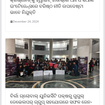
ଇଂଟେିଜେନ୍ସରେ ବରିଷ୍ଠ ନୀତି ଉପଦେଷ୍ଟା
ଭାବେ ନିଯୁକ୍ତି
December 24, 2024
ବିର୍ଲା ଗ୍ଲୋବାଲ୍ ୟୁନିଭର୍ସିଟି ପକ୍ଷରୁ ଗୁଗୁଲ୍
ଡେଭେଲପର୍ ଗ୍ରୁପ୍ ସହଯୋଗରେ ସଫଳ ଜେନ-