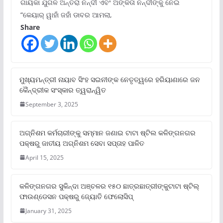
ଗାୟିକା ଯୁଗଳ ଅନ୍ତରା ନନ୍ଦୀ ଏବଂ ଅଙ୍କିତା ନନ୍ଦୀଙ୍କୁ ନେଇ
“କେୟାର୍ ୱାହାଁ ଜହାଁ ଡାବର ଆମଲା,
Share
ମୁଖ୍ୟମନ୍ତ୍ରୀ ନାୟାବ ସିଂହ ସଇନୀଙ୍କ ନେତୃତ୍ୱରେ ହରିୟାଣାରେ ଜନ
କୈନ୍ଦ୍ରୀକ ସଂସ୍କାର ତ୍ୱରାନ୍ୱିତ
September 3, 2025
ଅଗ୍ନିଶମ କର୍ମଚାରୀଙ୍କୁ ସମ୍ମାନ ଜଣାଇ ଟାଟା ଷ୍ଟିଲ କଳିଙ୍ଗନଗର
ପକ୍ଷରୁ ଜାତୀୟ ଅଗ୍ନିଶମ ସେବା ସପ୍ତାହ ପାଳିତ
April 15, 2025
କଳିଙ୍ଗନଗର ସୁକିନ୍ଦା ଅଞ୍ଚଳର ୧୫୦ ଛାତ୍ରଛାତ୍ରୀଙ୍କୁଟାଟା ଷ୍ଟିଲ୍
ଫାଉଣ୍ଡେସନ ପକ୍ଷରୁ ଜ୍ୟୋତି ଫେଲୋସିପ୍‌
January 31, 2025