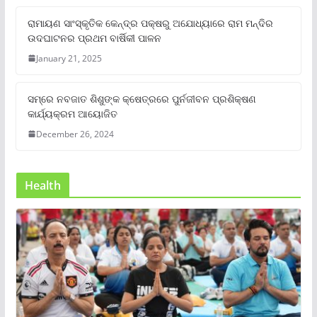
ରାମାୟଣ ସାଂସ୍କୃତିକ କେନ୍ଦ୍ର ପକ୍ଷରୁ ଅଯୋଧ୍ୟାରେ ରାମ ମନ୍ଦିର
ଉଦଘାଟନର ପ୍ରଥମ ବାର୍ଷିକୀ ପାଳନ
January 21, 2025
ସମ୍‌ରେ ନବଜାତ ଶିଶୁଙ୍କ କ୍ଷେତ୍ରରେ ପୁର୍ନଜୀବନ ପ୍ରଶିକ୍ଷଣ
କାର୍ଯ୍ୟକ୍ରମ ଆୟୋଜିତ
December 26, 2024
Health