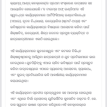
କ୍ୟାମ୍ପ୍ ଆଣ୍ଡ୍ କନକ୍ଲେଭ୍’ର ପ୍ରଥମ ସଂସ୍କରଣ ଉତ୍ସାହର ସହ
ଆୟୋଜିତ ହୋଇଯାଇଛି। ‘ଦ ଟାଇମ୍ସ ଅଫ୍ ଇଣ୍ଡିଆ’ର ଏହି
ସ୍ୱତନ୍ତ୍ର କାର୍ଯ୍ୟକ୍ରମରେ ଆର୍ଟିଫିସିଆଲ୍ ଇଣ୍ଟେଲିଜେନ୍ସ
(ଏଆଇ), ନୂତନ ଚିନ୍ତାଧାରା, ଉଦ୍ୟୋଗିତା (ଷ୍ଟାର୍ଟ-ଅପ୍ସ) ଏବଂ
ଭବିଷ୍ୟତର କାର୍ଯ୍ୟକ୍ଷେତ୍ର ବିଷୟରେ ଆଲୋଚନା କରିବା ପାଇଁ
ଶିକ୍ଷାବିତ୍, ଉଦ୍ୟୋଗୀ, ଶିଳ୍ପ ଜଗତର ପ୍ରମୁଖ ବ୍ୟକ୍ତିତ୍ବ ଓ
ଛାତ୍ରଛାତ୍ରୀମାନେ ଏକାଠି ହୋଇଥିଲେ।
ଏହି କାର୍ଯ୍ୟକ୍ରମରେ ଭୁବନେଶ୍ୱର ଏବଂ କଟକର ବିଭିନ୍ନ
ଶିକ୍ଷାନୁଷ୍ଠାନରୁ ଆସିଥିବା ଛାତ୍ରଛାତ୍ରୀ ଓ ଯୁବ ପ୍ରତିଭାମାନେ ଭାଗ
ନେଇଥିଲେ। ଯୁବପିଢ଼ିଙ୍କୁ ଏଆଇ ଚାଳିତ ଭବିଷ୍ୟତ ପାଇଁ ପ୍ରସ୍ତୁତ
କରିବା ଉଦ୍ଦେଶ୍ୟରେ ଏଠାରେ ପ୍ୟାନେଲ୍ ଆଲୋଚନା, ହ୍ୟାକାଥନ୍
ଏବଂ କୁଇଜ୍ ପ୍ରତିଯୋଗିତା ଭଳି ଆକର୍ଷଣୀୟ କାର୍ଯ୍ୟକ୍ରମମାନ
କରାଯାଇଥିଲା।
ଏହି କାର୍ଯ୍ୟକ୍ରମ ପ୍ରଦୀପ ପ୍ରଜ୍ଜ୍ୱଳନ ସହ ଆରମ୍ଭ ହୋଇଥିଲା
ଏବଂ ଏଥିରେ ବିର୍ଲା ଗ୍ଲୋବାଲ୍ ୟୁନିଭର୍ସିଟିର କୁଳସଚିବ ଡକ୍ଟର ବି. କେ.
ଦାସ ସ୍ୱାଗତ ଭାଷଣ ପ୍ରଦାନ କରିଥିଲେ।ଏହି କନକ୍ଲେଭ୍‌ରେ