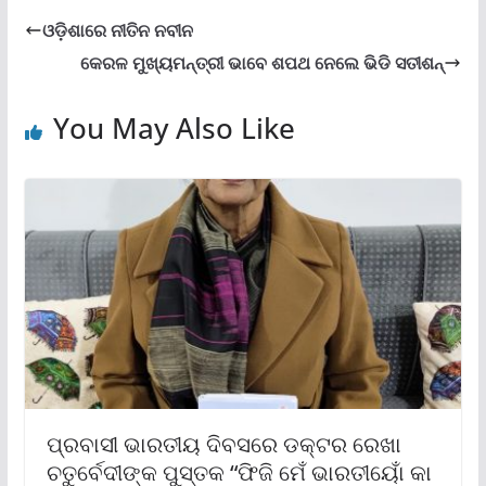
ଓଡ଼ିଶାରେ ନୀତିନ ନବୀନ
କେରଳ ମୁଖ୍ୟମନ୍ତ୍ରୀ ଭାବେ ଶପଥ ନେଲେ ଭିଡି ସତୀଶନ୍‌
You May Also Like
ପ୍ରବାସୀ ଭାରତୀୟ ଦିବସରେ ଡକ୍ଟର ରେଖା
ଚତୁର୍ବେଦୀଙ୍କ ପୁସ୍ତକ “ଫିଜି ମେଁ ଭାରତୀୟୋଁ କା