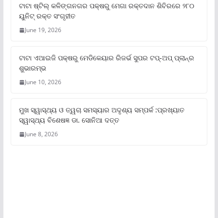
ଟାଟା ଷ୍ଟିଲ୍‌ କଳିଙ୍ଗନଗର ପକ୍ଷରୁ ମେଗା ରକ୍ତଦାନ ଶିବିରରେ ୨୮୦
ୟୁନିଟ୍‌ ରକ୍ତ ସଂଗୃହୀତ
June 19, 2026
ଟାଟା ଏଆଇଜି ପକ୍ଷରୁ ମେଡିକେୟାର ରିଜର୍ଭ ସୁପର ଟପ୍‌-ଅପ୍ ପ୍ଲାନ୍‌ର
ଶୁଭାରମ୍ଭ
June 10, 2026
ମୁଖ ସ୍ୱାସ୍ଥ୍ୟ ଓ ତ୍ୱଚା ସମସ୍ୟାର ଅଦୃଶ୍ୟ ସମ୍ପର୍କ :ପ୍ରଖ୍ୟାତ
ସ୍ୱାସ୍ଥ୍ୟ ବିଶେଷଜ୍ଞ ଡା. ସୋନିଆ ଦତ୍ତ
June 8, 2026