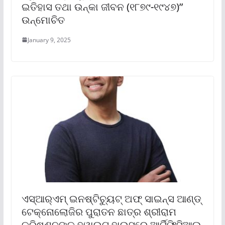
ଇତିହାସ ତଥା ଉନ୍‌କା ଜୀବନ (୧୮୭୯-୧୯୪୭)”
ଉନ୍ମୋଚିତ
January 9, 2025
ଏସ୍‌ଆର୍‌ଏମ୍ ଇନଷ୍ଟିଚ୍ୟୁଟ୍ ଅଫ୍ ସାଇନ୍ସ ଆଣ୍ଡ୍
ଟେକ୍ନୋଲୋଜିର ପୁରାତନ ଛାତ୍ର ଶ୍ରୀରାମ
କ୍ରିଷ୍ଣନଙ୍କୁ ହ୍ୱାଇଟ୍ ହାଉସ୍‌ରେ ଆର୍ଟିଫିସିଆଲ