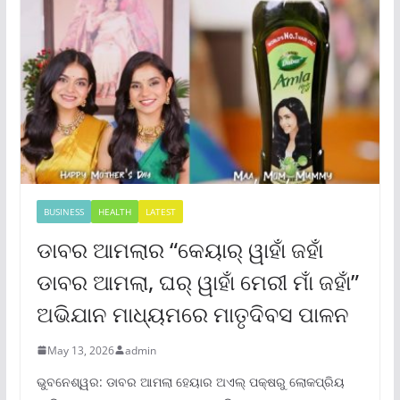
BUSINESS
HEALTH
LATEST
ଡାବର ଆମଲାର “କେୟାର୍ ୱାହାଁ ଜହାଁ
ଡାବର ଆମଲା, ଘର୍ ୱାହାଁ ମେରୀ ମାଁ ଜହାଁ”
ଅଭିଯାନ ମାଧ୍ୟମରେ ମାତୃଦିବସ ପାଳନ
May 13, 2026
admin
ଭୁବନେଶ୍ୱର: ଡାବର ଆମଲା ହେୟାର ଅଏଲ୍ ପକ୍ଷରୁ ଲୋକପ୍ରିୟ