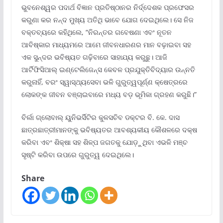
ଭୁବନେଶ୍ୱର ପଦାର୍ଥ ବିଜ୍ଞାନ ପ୍ରତିଷ୍ଠାନର ନିର୍ଦ୍ଦେଶକ ପ୍ରଫେସର
କରୁଣା କର ନନ୍ଦ ମୁଖ୍ୟ ଅତିଥି ଭାବେ ଯୋଗ ଦେଇଥିଲେ। ସେ ନିଜ
ବକ୍ତବ୍ୟରେ କହିଥିଲେ, “ନିରନ୍ତର ଗବେଷଣା ଏବଂ ନୂତନ
ଆବିଷ୍କାର ମାଧ୍ୟମରେ ଆମେ ଜୀବନଧାରଣର ମାନ ବଢ଼ାଇବା ସହ
ଏକ ସୁନ୍ଦର ଭବିଷ୍ୟତ ଗଢ଼ିବାରେ ସାହାଯ୍ୟ କରୁଛୁ। ଆଜି
ଆର୍ଟିଫିସିଆଲ୍ ଇଣ୍ଟେଲିଜେନ୍ସ କେବଳ ପ୍ରଯୁକ୍ତିବିଦ୍ୟାର ଉନ୍ନତି
କରୁନାହିଁ, ବରଂ ସ୍ୱାସ୍ଥ୍ୟସେବା ଭଳି ଗୁରୁତ୍ୱପୂର୍ଣ୍ଣ କ୍ଷେତ୍ରରେ
ଲୋକଙ୍କ ଜୀବନ ବଞ୍ଚାଇବାରେ ମଧ୍ୟ ବଡ଼ ଭୂମିକା ଗ୍ରହଣ କରୁଛି।”
ବିର୍ଲା ଗ୍ଲୋବାଲ୍ ୟୁନିଭର୍ସିଟିର କୁଳସଚିବ ଡକ୍ଟର ବି. କେ. ଦାସ
ଛାତ୍ରଛାତ୍ରୀମାନଙ୍କୁ ଭବିଷ୍ୟତର ଆବଶ୍ୟକୀୟ କୌଶଳରେ ଦକ୍ଷ
କରିବା ଏବଂ ଶିକ୍ଷା ସହ ଶିଳ୍ପ ଜଗତକୁ ଯୋଡ଼ୁଥିବା ଏଭଳି ମଞ୍ଚ
ସୃଷ୍ଟି କରିବା ଉପରେ ଗୁରୁତ୍ୱ ଦେଇଥିଲେ।
Share