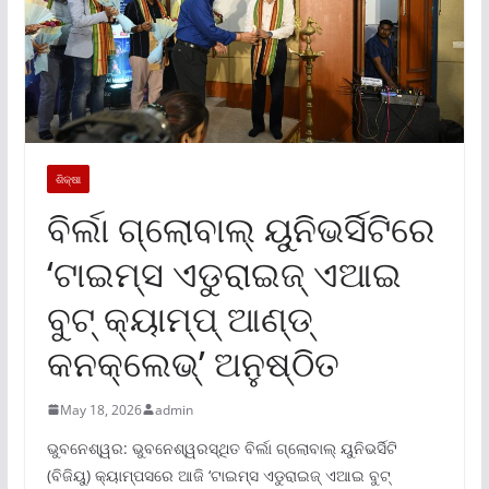
ଶିକ୍ଷା
ବିର୍ଲା ଗ୍ଲୋବାଲ୍ ୟୁନିଭର୍ସିଟିରେ
‘ଟାଇମ୍ସ ଏଡୁରାଇଜ୍ ଏଆଇ
ବୁଟ୍ କ୍ୟାମ୍ପ୍ ଆଣ୍ଡ୍
କନକ୍ଲେଭ୍’ ଅନୁଷ୍ଠିତ
May 18, 2026
admin
ଭୁବନେଶ୍ୱର: ଭୁବନେଶ୍ୱରସ୍ଥିତ ବିର୍ଲା ଗ୍ଲୋବାଲ୍ ୟୁନିଭର୍ସିଟି
(ବିଜିୟୁ) କ୍ୟାମ୍ପସରେ ଆଜି ‘ଟାଇମ୍ସ ଏଡୁରାଇଜ୍ ଏଆଇ ବୁଟ୍