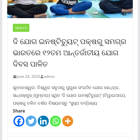
HEALTH
ଦି ଯୋଗ ଇନଷ୍ଟିଚ୍ୟୁଟ୍ ପକ୍ଷରୁ ସମଗ୍ର
ଭାରତରେ ୧୨ତମ ଆନ୍ତର୍ଜାତୀୟ ଯୋଗ
ଦିବସ ପାଳିତ
June 24, 2026
admin
ଭୁବନେଶ୍ୱର: ବିଶ୍ୱର ସବୁଠାରୁ ପୁରୁଣା ସଂଗଠିତ ଯୋଗ କେନ୍ଦ୍ର,
ସାନ୍ତାକ୍ରୁଜ୍ (ମୁମ୍ବାଇ) ସ୍ଥିତ ‘ଦି ଯୋଗ ଇନଷ୍ଟିଚ୍ୟୁଟ୍‌’ (ଟିୱାଇଆଇ),
ପକ୍ଷରୁ ଚଳିତ ବର୍ଷର ବିଷୟବସ୍ତୁ “ସୁସ୍ଥ ବାର୍ଦ୍ଧକ୍ୟ
Share