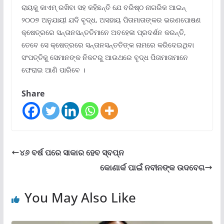
ରାୟକୁ କାଏମ୍ ରଖିବା ସହ କହିଛନ୍ତି ଯେ ବରିଷ୍ଠ ନାଗରିକ ଆଇନ୍
୨୦୦୭ ଅନୁଯାୟୀ ଯଦି ବୃଦ୍ଧ, ଅସହାୟ ପିତାମାତାଙ୍କର ଭରଣପୋଷଣ
କ୍ଷେତ୍ରରେ ସନ୍ତାନସନ୍ତତିମାନେ ଅବହେଳା ପ୍ରଦର୍ଶନ କରନ୍ତି,
ତେବେ ସେ କ୍ଷେତ୍ରରେ ସନ୍ତାନସନ୍ତତିଙ୍କ ନାମରେ କରିଦେଇଥିବା
ସଂପତ୍ତିକୁ ସେମାନଙ୍କ ନିକଟରୁ ଆଉଥରେ ବୃଦ୍ଧ ପିତାମାତାମାନେ
ଫେରାଇ ଆଣି ପାରିବେ ।
Share
୪୬ ବର୍ଷ ପରେ ସାକାର ହେବ ସ୍ବପ୍ନ
କୋଣାର୍କ ପାଇଁ ନବୀନଙ୍କ ଉଦବେଗ
You May Also Like