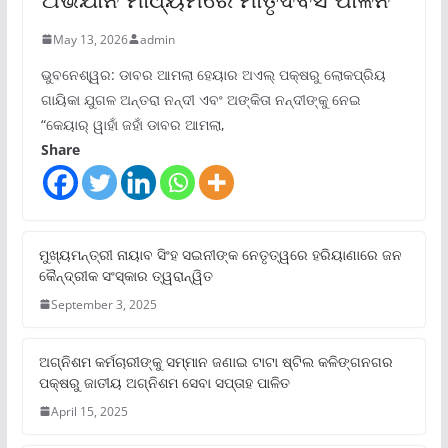
May 13, 2026
admin
ଭୁବନେଶ୍ୱର: ଡାବର ଆମଲା ହେୟାର ଅଏଲ୍ ପକ୍ଷରୁ ଲୋକପ୍ରିୟ
ଗାୟିକା ଯୁଗଳ ଅନ୍ତରା ନନ୍ଦୀ ଏବଂ ଅଙ୍କିତା ନନ୍ଦୀଙ୍କୁ ନେଇ
“କେୟାର୍ ୱାହାଁ ଜହାଁ ଡାବର ଆମଲା,
Share
ମୁଖ୍ୟମନ୍ତ୍ରୀ ନାୟାବ ସିଂହ ସଇନୀଙ୍କ ନେତୃତ୍ୱରେ ହରିୟାଣାରେ ଜନ
କୈନ୍ଦ୍ରୀକ ସଂସ୍କାର ତ୍ୱରାନ୍ୱିତ
September 3, 2025
ଅଗ୍ନିଶମ କର୍ମଚାରୀଙ୍କୁ ସମ୍ମାନ ଜଣାଇ ଟାଟା ଷ୍ଟିଲ କଳିଙ୍ଗନଗର
ପକ୍ଷରୁ ଜାତୀୟ ଅଗ୍ନିଶମ ସେବା ସପ୍ତାହ ପାଳିତ
April 15, 2025