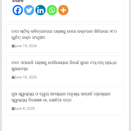
Share
ଟାଟା ଷ୍ଟିଲ୍‌ କଳିଙ୍ଗନଗର ପକ୍ଷରୁ ମେଗା ରକ୍ତଦାନ ଶିବିରରେ ୨୮୦
ୟୁନିଟ୍‌ ରକ୍ତ ସଂଗୃହୀତ
June 19, 2026
ଟାଟା ଏଆଇଜି ପକ୍ଷରୁ ମେଡିକେୟାର ରିଜର୍ଭ ସୁପର ଟପ୍‌-ଅପ୍ ପ୍ଲାନ୍‌ର
ଶୁଭାରମ୍ଭ
June 10, 2026
ମୁଖ ସ୍ୱାସ୍ଥ୍ୟ ଓ ତ୍ୱଚା ସମସ୍ୟାର ଅଦୃଶ୍ୟ ସମ୍ପର୍କ :ପ୍ରଖ୍ୟାତ
ସ୍ୱାସ୍ଥ୍ୟ ବିଶେଷଜ୍ଞ ଡା. ସୋନିଆ ଦତ୍ତ
June 8, 2026