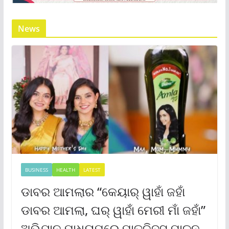
News
BUSINESS
HEALTH
LATEST
ଡାବର ଆମଲାର “କେୟାର୍ ୱାହାଁ ଜହାଁ
ଡାବର ଆମଲା, ଘର୍ ୱାହାଁ ମେରୀ ମାଁ ଜହାଁ”
ଅଭିଯାନ ମାଧ୍ୟମରେ ମାତୃଦିବସ ପାଳନ