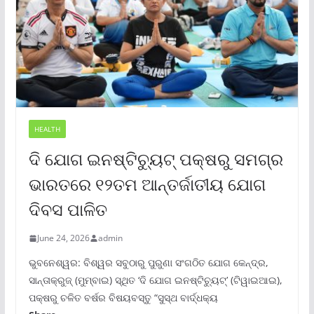
HEALTH
ଦି ଯୋଗ ଇନଷ୍ଟିଚ୍ୟୁଟ୍ ପକ୍ଷରୁ ସମଗ୍ର
ଭାରତରେ ୧୨ତମ ଆନ୍ତର୍ଜାତୀୟ ଯୋଗ
ଦିବସ ପାଳିତ
June 24, 2026
admin
ଭୁବନେଶ୍ୱର: ବିଶ୍ୱର ସବୁଠାରୁ ପୁରୁଣା ସଂଗଠିତ ଯୋଗ କେନ୍ଦ୍ର,
ସାନ୍ତାକ୍ରୁଜ୍ (ମୁମ୍ବାଇ) ସ୍ଥିତ ‘ଦି ଯୋଗ ଇନଷ୍ଟିଚ୍ୟୁଟ୍‌’ (ଟିୱାଇଆଇ),
ପକ୍ଷରୁ ଚଳିତ ବର୍ଷର ବିଷୟବସ୍ତୁ “ସୁସ୍ଥ ବାର୍ଦ୍ଧକ୍ୟ