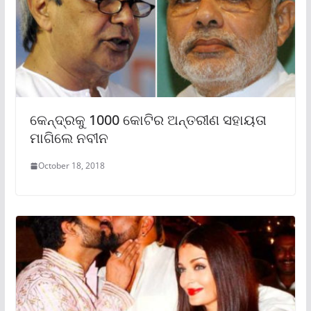
କେନ୍ଦ୍ରକୁ 1000 କୋଟିର ଅନ୍ତରୀଣ ସହାୟତା
ମାଗିଲେ ନବୀନ
October 18, 2018