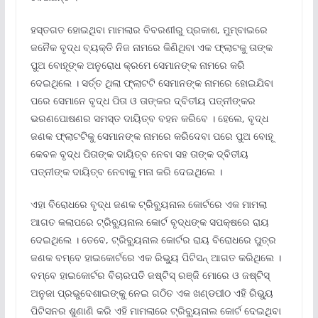
ହସ୍ତଗତ ହୋଇଥିବା ମାମଲାର ବିବରଣୀରୁ ପ୍ରକାଶ, ମୁମ୍ବାଇରେ
ଜନୈକ ବୃଦ୍ଧ ବ୍ୟକ୍ତି ନିଜ ନାମରେ କିଣିଥିବା ଏକ ଫ୍ଲାଟକୁ ତାଙ୍କ
ପୁଅ ବୋହୂଙ୍କ ଅନୁରୋଧ କ୍ରମେ ସେମାନଙ୍କ ନାମରେ କରି
ଦେଇଥିଲେ । ସର୍ତ୍ତ ଥିଲା ଫ୍ଲାଟଟି ସେମାନଙ୍କ ନାମରେ ହୋଇଯିବା
ପରେ ସେମାନେ ବୃଦ୍ଧ ପିତା ଓ ତାଙ୍କର ଦ୍ବିତୀୟ ପତ୍ନୀଙ୍କର
ଭରଣପୋଷଣର ସମସ୍ତ ଦାୟିତ୍ବ ବହନ କରିବେ । ହେଲେ, ବୃଦ୍ଧ
ଜଣକ ଫ୍ଲାଟଟିକୁ ସେମାନଙ୍କ ନାମରେ କରିଦେବା ପରେ ପୁଅ ବୋହୂ
କେବଳ ବୃଦ୍ଧ ପିତାଙ୍କ ଦାୟିତ୍ବ ନେବା ସହ ତାଙ୍କ ଦ୍ବିତୀୟ
ପତ୍ନୀଙ୍କ ଦାୟିତ୍ବ ନେବାକୁ ମନା କରି ଦେଇଥିଲେ ।
ଏହା ବିରୋଧରେ ବୃଦ୍ଧ ଜଣକ ଟ୍ରିବ୍ୟୁନାଲ କୋର୍ଟରେ ଏକ ମାମଲା
ଆଗତ କଲାପରେ ଟ୍ରିବ୍ୟୁନାଲ କୋର୍ଟ ବୃଦ୍ଧଙ୍କ ସପକ୍ଷରେ ରାୟ
ଦେଇଥିଲେ । ତେବେ, ଟ୍ରିବ୍ୟୁନାଲ କୋର୍ଟର ରାୟ ବିରୋଧରେ ପୁତ୍ର
ଜଣକ ବମ୍ବେ ହାଇକୋର୍ଟରେ ଏକ ରିଭ୍ୟୁ ପିଟିସନ୍ ଆଗତ କରିଥିଲେ ।
ବମ୍ବେ ହାଇକୋର୍ଟର ବିଚାରପତି ଜଷ୍ଟିସ୍ ରଞ୍ଜି ମୋରେ ଓ ଜଷ୍ଟିସ୍
ଅନୁଜା ପ୍ରଭୁଦେଶାଇଙ୍କୁ ନେଇ ଗଠିତ ଏକ ଖଣ୍ଡପୀଠ ଏହି ରିଭ୍ୟୁ
ପିଟିସନର ଶୁଣାଣି କରି ଏହି ମାମଲାରେ ଟ୍ରିବ୍ୟୁନାଲ କୋର୍ଟ ଦେଇଥିବା