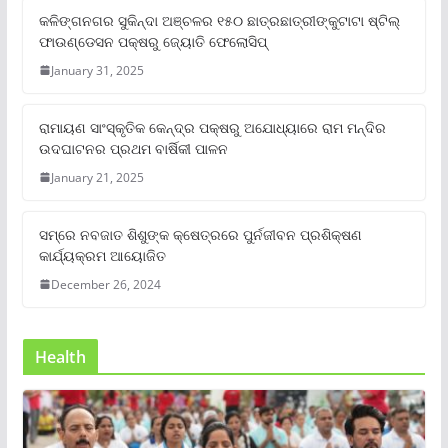
କଳିଙ୍ଗନଗର ସୁକିନ୍ଦା ଅଞ୍ଚଳର ୧୫୦ ଛାତ୍ରଛାତ୍ରୀଙ୍କୁଟାଟା ଷ୍ଟିଲ୍
ଫାଉଣ୍ଡେସନ ପକ୍ଷରୁ ଜ୍ୟୋତି ଫେଲୋସିପ୍‌
January 31, 2025
ରାମାୟଣ ସାଂସ୍କୃତିକ କେନ୍ଦ୍ର ପକ୍ଷରୁ ଅଯୋଧ୍ୟାରେ ରାମ ମନ୍ଦିର
ଉଦଘାଟନର ପ୍ରଥମ ବାର୍ଷିକୀ ପାଳନ
January 21, 2025
ସମ୍‌ରେ ନବଜାତ ଶିଶୁଙ୍କ କ୍ଷେତ୍ରରେ ପୁର୍ନଜୀବନ ପ୍ରଶିକ୍ଷଣ
କାର୍ଯ୍ୟକ୍ରମ ଆୟୋଜିତ
December 26, 2024
Health