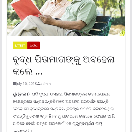
LATEST
ଜାତୀୟ
ବୃଦ୍ଧ ପିତାମାତାଙ୍କୁ ଅବହେଳା
କଲେ …
July 16, 2018
admin
ମୁମ୍ବାଇ
():
ଯଦି ବୃଦ୍ଧ, ଅସହାୟ ପିତାମାତାଙ୍କର ଭରଣପୋଷଣ
କ୍ଷେତ୍ରରେ ସନ୍ତାନସନ୍ତତିମାନେ ଅବହେଳା ପ୍ରଦର୍ଶନ କରନ୍ତି,
ତେବେ ସେ କ୍ଷେତ୍ରରେ ସନ୍ତାନସନ୍ତତିଙ୍କ ନାମରେ କରିଦେଇଥିବା
ସଂପତ୍ତିକୁ ସେମାନଙ୍କ ନିକଟରୁ ଆଉଥରେ ସେମାନେ ଫେରାଇ ଆଣି
ପାରିବେ ବୋଲି ବମ୍ବେ ହାଇକୋର୍ଟ ଏକ ଗୁରୁତ୍ବପୂର୍ଣ୍ଣ ରାୟ
ଦେଇଛନ୍ତି ।