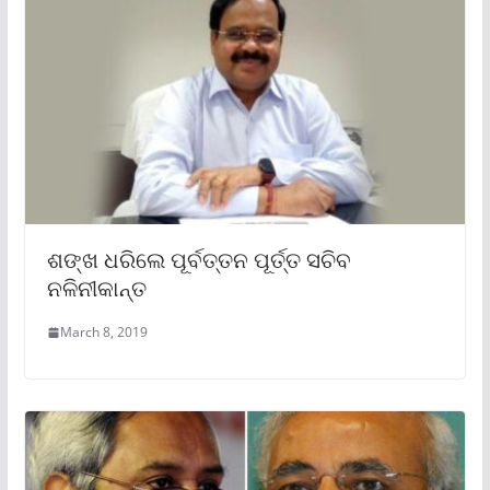
ଶଙ୍ଖ ଧରିଲେ ପୂର୍ବତ୍ତନ ପୂର୍ତ୍ତ ସଚିବ
ନଳିନୀକାନ୍ତ
March 8, 2019