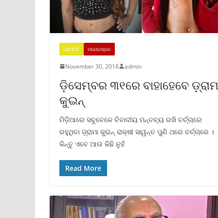
LATEST
ମନୋରଞ୍ଜନ
November 30, 2018
admin
ଡ଼ିସେମ୍ବର ୩୧ରେ ବାହାହେବେ ଡ଼୍ରାମ
କୁଇନ୍
ମିଡ଼ିଆରେ ସବୁବେଳେ ବିବାଦୀୟ ମନ୍ତବ୍ୟ ରଖି ଚର୍ଚ୍ଚାରେ
ରହୁଥିବା ଡ଼୍ରାମା କୁଇନ୍ ରାକ୍ଷୀ ସାୱନ୍ତ ପୁଣି ଥରେ ଚର୍ଚ୍ଚାରେ ।
କିନ୍ତୁ ଏବେ ଆଉ କିଛି ନୁହଁ
Read More