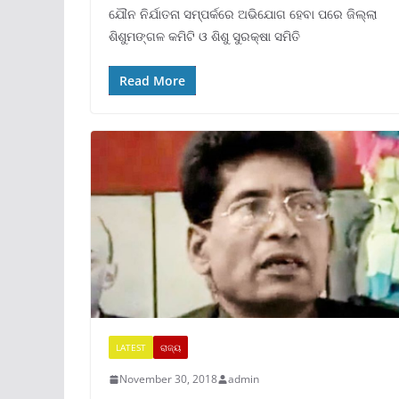
ଯୌନ ନିର୍ଯାତନା ସମ୍ପର୍କରେ ଅଭିଯୋଗ ହେବା ପରେ ଜିଲ୍ଲା
ଶିଶୁମଙ୍ଗଳ କମିଟି ଓ ଶିଶୁ ସୁରକ୍ଷା ସମିତି
Read More
LATEST
ରାଜ୍ୟ
November 30, 2018
admin