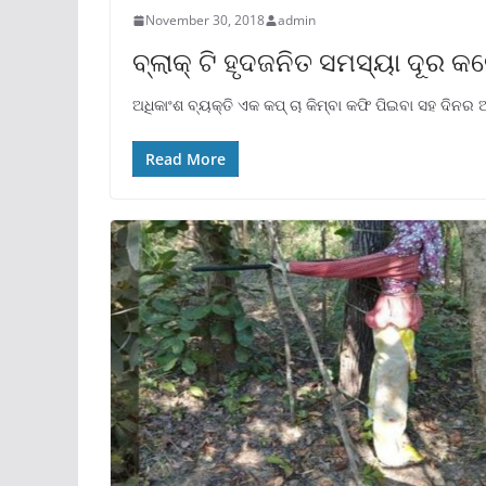
November 30, 2018
admin
ବ୍ଲାକ୍ ଟି ହୃଦଜନିତ ସମସ୍ୟା ଦୂର କର
ଅଧିକାଂଶ ବ୍ୟକ୍ତି ଏକ କପ୍ ଚା କିମ୍ବା କଫି ପିଇବା ସହ ଦିନର
Read More