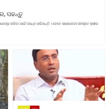
େ, ପଢନ୍ତୁ
 ଆରମ୍ଭ କରିବା ପାଇଁ ପସନ୍ଦ କରିଥାନ୍ତି । ତେବେ ସାଧାରଣତଃ ସମସ୍ତେ କ୍ଷୀର
LATEST
ରାଜ୍ୟ