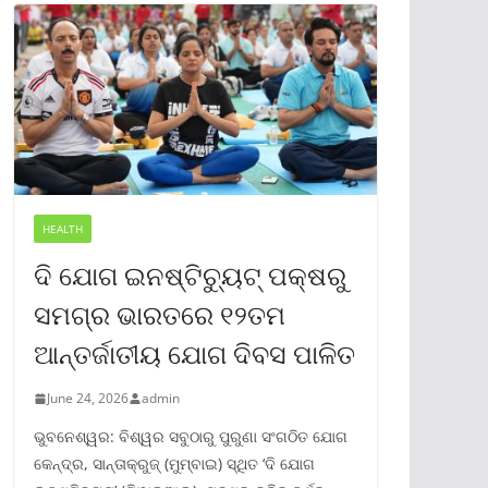
HEALTH
ଦି ଯୋଗ ଇନଷ୍ଟିଚ୍ୟୁଟ୍ ପକ୍ଷରୁ
ସମଗ୍ର ଭାରତରେ ୧୨ତମ
ଆନ୍ତର୍ଜାତୀୟ ଯୋଗ ଦିବସ ପାଳିତ
June 24, 2026
admin
ଭୁବନେଶ୍ୱର: ବିଶ୍ୱର ସବୁଠାରୁ ପୁରୁଣା ସଂଗଠିତ ଯୋଗ
କେନ୍ଦ୍ର, ସାନ୍ତାକ୍ରୁଜ୍ (ମୁମ୍ବାଇ) ସ୍ଥିତ ‘ଦି ଯୋଗ