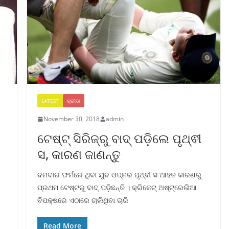
LATEST
କ୍ରୀଡା
November 30, 2018
admin
ଟେଷ୍ଟ୍ ସିରିଜ୍ରୁ ବାଦ୍ ପଡ଼ିଲେ ପୃଥ୍ଵୀ
ସ, କାରଣ ଜାଣନ୍ତୁ
ଦମଦାର ଫର୍ମରେ ଥିବା ଯୁବ ଓପ୍ନର ପୃଥ୍ଵୀ ସ ଆହତ କାରଣରୁ
ପ୍ରଥମ ଟେଷ୍ଟରୁ ବାଦ୍ ପଡ଼ିଛନ୍ତି । କ୍ରିକେଟ୍ ଅଷ୍ଟ୍ରେଲିଆ
ବିପକ୍ଷରେ ଏଠାରେ ଚାଲିଥିବା ଚାରି
Read More