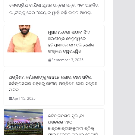
ଲୋକପ୍ରିୟ ଗାୟିକା ଯୁଗଳ ଅନ୍ତରା ନନ୍ଦୀ ଏବଂ ଅଙ୍କିତା
ନନ୍ଦୀଙ୍କୁ ନେଇ “କେୟାର୍ ୱାହାଁ ଜହାଁ ଡାବର ଆମଲା,
ମୁଖ୍ୟମନ୍ତ୍ରୀ ନାୟାବ ସିଂହ
ସଇନୀଙ୍କ ନେତୃତ୍ୱରେ
ହରିୟାଣାରେ ଜନ କୈନ୍ଦ୍ରୀକ
ସଂସ୍କାର ତ୍ୱରାନ୍ୱିତ
September 3, 2025
ଅଗ୍ନିଶମ କର୍ମଚାରୀଙ୍କୁ ସମ୍ମାନ ଜଣାଇ ଟାଟା ଷ୍ଟିଲ
କଳିଙ୍ଗନଗର ପକ୍ଷରୁ ଜାତୀୟ ଅଗ୍ନିଶମ ସେବା ସପ୍ତାହ
ପାଳିତ
April 15, 2025
କଳିଙ୍ଗନଗର ସୁକିନ୍ଦା
ଅଞ୍ଚଳର ୧୫୦
ଛାତ୍ରଛାତ୍ରୀଙ୍କୁଟାଟା ଷ୍ଟିଲ୍
ଫାଉଣ୍ଡେସନ ପକ୍ଷରୁ ଜ୍ୟୋତି