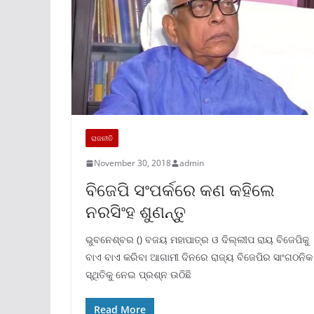
ରାଜନୀତି
November 30, 2018
admin
ବିଜେପି ସଂପର୍କରେ କଣ କହିଲେ
ନରସିଂହ ଶୁଣନ୍ତୁ
ଭୁବନେଶ୍ବର () ବଜୟ ମହାପାତ୍ର ଓ ଦିଲ୍ଲୀପ ରାୟ ବିଜେପିକୁ
ବାଏ ବାଏ କରିବା ଆଗାମୀ ଦିନରେ ରାଜ୍ୟ ବିଜେପିର ସାଂଗଠନିକ
ସ୍ଥିତିକୁ ନେଇ ପ୍ରଶ୍ନ ଉଠିଛି
Read More