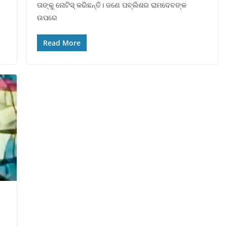
ତାଙ୍କୁ ନୋଟିସ୍ କରିଛନ୍ତି। ଜଣେ ପବ୍ଲିଶର ରାମଦେବଙ୍କ
ଉପରେ
Read More