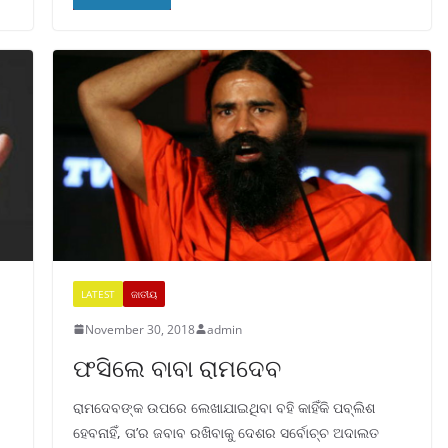
LATEST
ଜାତୀୟ
November 30, 2018
admin
ଫସିଲେ ବାବା ରାମଦେବ
ରାମଦେବଙ୍କ ଉପରେ ଲେଖାଯାଇଥିବା ବହି କାହିଁକି ପବ୍ଲିଶ
ହେବନାହିଁ, ତା’ର ଜବାବ ରଖିବାକୁ ଦେଶର ସର୍ବୋଚ୍ଚ ଅଦାଲତ