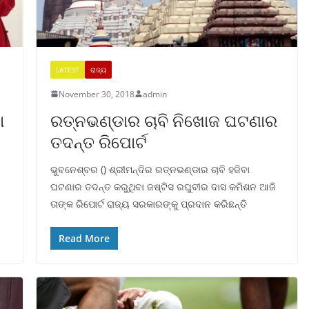
LATEST
ରାଜ୍ୟ
November 30, 2018
admin
ା
ରତ୍ନଭଣ୍ଡାର ଚାବି ନିଖୋଜ ଘଟଣାର
ତଦନ୍ତ ରିପୋର୍ଟ
ଭୁବନେଶ୍ବର () ଶ୍ରୀମନ୍ଦିର ରତ୍ନଭଣ୍ଡାର ଚାବି ହଜିବା
ଘଟଣାର ତଦନ୍ତ କରୁଥିବା ଜଷ୍ଟିସ ରଘୁବୀର ଦାସ କମିଶନ ଆଜି
ତାଙ୍କ ରିପୋର୍ଟ ରାଜ୍ୟ ସରକାରଙ୍କୁ ପ୍ରଦାନ କରିଛନ୍ତି
Read More