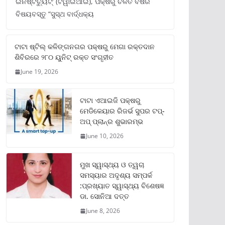
ଇନଷ୍ଟିଚ୍ୟୁଟ୍‌’ (ଟିୱାଇଆଇ), ପକ୍ଷରୁ ଚଳିତ ବର୍ଷର
ବିଷୟବସ୍ତୁ “ସୁସ୍ଥ ବାର୍ଦ୍ଧକ୍ୟ
ଟାଟା ଷ୍ଟିଲ୍‌ କଳିଙ୍ଗନଗର ପକ୍ଷରୁ ମେଗା ରକ୍ତଦାନ
ଶିବିରରେ ୨୮୦ ୟୁନିଟ୍‌ ରକ୍ତ ସଂଗୃହୀତ
June 19, 2026
ଟାଟା ଏଆଇଜି ପକ୍ଷରୁ
ମେଡିକେୟାର ରିଜର୍ଭ ସୁପର ଟପ୍‌-
ଅପ୍ ପ୍ଲାନ୍‌ର ଶୁଭାରମ୍ଭ
June 10, 2026
ମୁଖ ସ୍ୱାସ୍ଥ୍ୟ ଓ ତ୍ୱଚା
ସମସ୍ୟାର ଅଦୃଶ୍ୟ ସମ୍ପର୍କ
:ପ୍ରଖ୍ୟାତ ସ୍ୱାସ୍ଥ୍ୟ ବିଶେଷଜ୍ଞ
ଡା. ସୋନିଆ ଦତ୍ତ
June 8, 2026