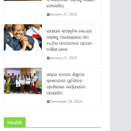
ଫେଲୋସିପ୍‌
January 31, 2025
ରାମାୟଣ ସାଂସ୍କୃତିକ କେନ୍ଦ୍ର
ପକ୍ଷରୁ ଅଯୋଧ୍ୟାରେ ରାମ
ମନ୍ଦିର ଉଦଘାଟନର ପ୍ରଥମ
ବାର୍ଷିକୀ ପାଳନ
January 21, 2025
ସମ୍‌ରେ ନବଜାତ ଶିଶୁଙ୍କ
କ୍ଷେତ୍ରରେ ପୁର୍ନଜୀବନ
ପ୍ରଶିକ୍ଷଣ କାର୍ଯ୍ୟକ୍ରମ
ଆୟୋଜିତ
December 26, 2024
Health