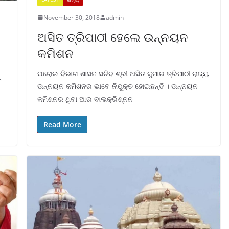
November 30, 2018
admin
ଅସିତ ତ୍ରିପାଠୀ ହେଲେ ଉନ୍ନୟନ
କମିଶନ
ଘରୋଇ ବିଭାଗ ଶାସନ ସଚିବ ଶ୍ରୀ ଅସିତ କୁମାର ତ୍ରିପାଠୀ ରାଜ୍ୟ
୍
ଉନ୍ନୟନ କମିଶନର ଭାବେ ନିଯୁକ୍ତ ହୋଇଛନ୍ତି । ଉନ୍ନୟନ
କମିଶନର ଥିବା ଆର ବାଲକ୍ରିଶ୍ନନ
Read More