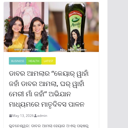
BUSINESS
HEALTH
LATEST
ଡାବର ଆମଲାର “କେୟାର୍ ୱାହାଁ
ଜହାଁ ଡାବର ଆମଲା, ଘର୍ ୱାହାଁ
ମେରୀ ମାଁ ଜହାଁ” ଅଭିଯାନ
ମାଧ୍ୟମରେ ମାତୃଦିବସ ପାଳନ
May 13, 2026
admin
ଭୁବନେଶ୍ୱର: ଡାବର ଆମଲା ହେୟାର ଅଏଲ୍ ପକ୍ଷରୁ