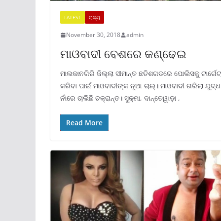
LATEST
ରାଜ୍ୟ
November 30, 2018
admin
ମାଓବାଦୀ ବେଶରେ କଣ୍ଢେଇ
ମାଲକାନଗିରି ଜିଲ୍ଲା ସୀମାନ୍ତ ଛତିଶଗଡରେ ପୋଲିସକୁ ଟାର୍ଗେଟ
କରିବା ପାଇଁ ମାଓବାଦୀଙ୍କ ନୂଆ ଚାଲ୍। ମାଓବାଦୀ ଗରିଲା ଯୁଦ୍ଧ
ନାଁରେ ଚାଲିଛି ଚକ୍ରାନ୍ତ। ସୁକ୍ମା, ଦାନ୍ତେୱାଡ଼ା ,
Read More