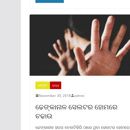
LATEST
ରାଜ୍ୟ
November 30, 2018
admin
ଢେଙ୍କାନାଳ ସେଲଟର ହୋମରେ
ଚଢାଉ
ଢେଙ୍କାନାଳ ସଦର ବେଲଟିକିରି ଠାରେ ଥିବା ସେଲଟର ହୋମରେ