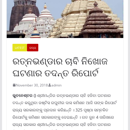
LATEST
ରାଜ୍ୟ
ରତ୍ନଭଣ୍ଡାର ଚାବି ନିଖୋଜ
ଘଟଣାର ତଦନ୍ତ ରିପୋର୍ଟ
November 30, 2018
admin
ଭୁବନେଶ୍ବର ()
ଶ୍ରୀମନ୍ଦିର ରତ୍ନଭଣ୍ଡାର ଚାବି ହଜିବା ଘଟଣାର
ତଦନ୍ତ କରୁଥିବା ଜଷ୍ଟିସ ରଘୁବୀର ଦାସ କମିଶନ ଆଜି ତାଙ୍କ ରିପୋର୍ଟ
ରାଜ୍ୟ ସରକାରଙ୍କୁ ପ୍ରଦାନ କରିଛନ୍ତି । 325 ପୃଷ୍ଠା ସମ୍ବଳିତ
ରିପୋର୍ଟକୁ କମିଶନ ସରକାରଙ୍କୁ ଦେଇଛନ୍ତି । ଗତ ଜୁନ 4 ତାରିଖରେ
ରାଜ୍ୟ ସରକାର ଶ୍ରୀମନ୍ଦିର ରତ୍ନଭଣ୍ଡାର ଚାବି ହଜିବା ଘଟଣାର