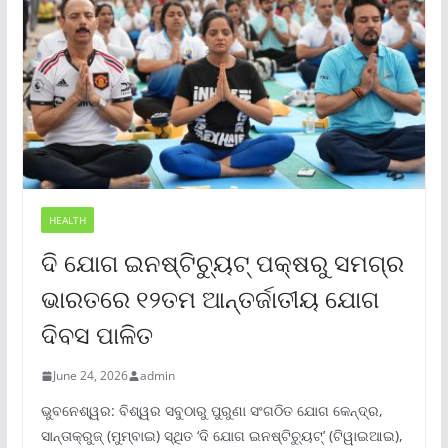
HEALTH
ଦି ଯୋଗ ଇନଷ୍ଟିଚ୍ୟୁଟ୍ ପକ୍ଷରୁ ସମଗ୍ର
ଭାରତରେ ୧୨ତମ ଆନ୍ତର୍ଜାତୀୟ ଯୋଗ
ଦିବସ ପାଳିତ
June 24, 2026
admin
ଭୁବନେଶ୍ୱର: ବିଶ୍ୱର ସବୁଠାରୁ ପୁରୁଣା ସଂଗଠିତ ଯୋଗ କେନ୍ଦ୍ର,
ସାନ୍ତାକ୍ରୁଜ୍ (ମୁମ୍ବାଇ) ସ୍ଥିତ ‘ଦି ଯୋଗ ଇନଷ୍ଟିଚ୍ୟୁଟ୍‌’ (ଟିୱାଇଆଇ),