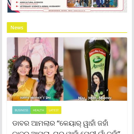
News
BUSINESS
HEALTH
LATEST
ଡାବର ଆମଲାର “କେୟାର୍ ୱାହାଁ ଜହାଁ
ଡାବର ଆମଲା, ଘର୍ ୱାହାଁ ମେରୀ ମାଁ ଜହାଁ”