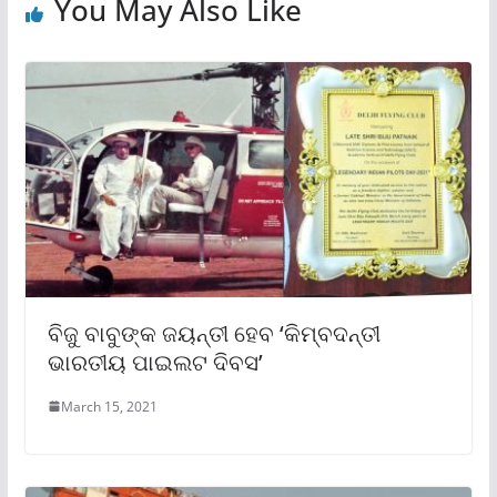
You May Also Like
ବିଜୁ ବାବୁଙ୍କ ଜୟନ୍ତୀ ହେବ ‘କିମ୍ବଦନ୍ତୀ
ଭାରତୀୟ ପାଇଲଟ ଦିବସ’
March 15, 2021