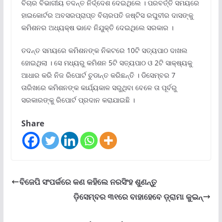
ବିଚାର ବିଭାଗୀୟ ତଦନ୍ତ ନିର୍ଦ୍ଦେଶ ଦେଇଥିଲେ । ପରବର୍ତ୍ତି ସମୟରେ
ହାଇକୋର୍ଟର ଅବସରପ୍ରାପ୍ତ ବିଚାରପତି ଜଷ୍ଟିସ ରଘୁବୀର ଦାସଙ୍କୁ
କମିଶନର ଅଧ୍ୟକ୍ଷ ଭାବେ ନିଯୁକ୍ତି ଦେଇଥିଲେ ସରକାର ।
ତଦନ୍ତ ସମୟରେ କମିଶନଙ୍କ ନିକଟରେ 10ଟି ସତ୍ୟପାଠ ଦାଖଲ
ହୋଇଥିଲା । ସେ ମଧ୍ୟରୁ କମିଶନ 5ଟି ସତ୍ୟପାଠ ଓ 2ଟି ସାକ୍ଷ୍ୟକୁ
ଆଧାର କରି ନିଜ ରିପୋର୍ଟ ଚୁଡାନ୍ତ କରିଛନ୍ତି । ଡିସେମ୍ବର 7
ତାରିଖରେ କମିଶନଙ୍କ କାର୍ଯ୍ୟକାଳ ସରୁଥିବା ବେଳେ ତା ପୂର୍ବରୁ
ସରକାରଙ୍କୁ ରିପୋର୍ଟ ପ୍ରଦାନ କରାଯାଇଛି ।
Share
ବିଜେପି ସଂପର୍କରେ କଣ କହିଲେ ନରସିଂହ ଶୁଣନ୍ତୁ
ଡ଼ିସେମ୍ବର ୩୧ରେ ବାହାହେବେ ଡ଼୍ରାମା କୁଇନ୍