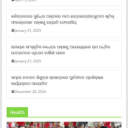
କଳିଙ୍ଗନଗର ସୁକିନ୍ଦା ଅଞ୍ଚଳର ୧୫୦ ଛାତ୍ରଛାତ୍ରୀଙ୍କୁଟାଟା ଷ୍ଟିଲ୍
ଫାଉଣ୍ଡେସନ ପକ୍ଷରୁ ଜ୍ୟୋତି ଫେଲୋସିପ୍‌
January 31, 2025
ରାମାୟଣ ସାଂସ୍କୃତିକ କେନ୍ଦ୍ର ପକ୍ଷରୁ ଅଯୋଧ୍ୟାରେ ରାମ ମନ୍ଦିର
ଉଦଘାଟନର ପ୍ରଥମ ବାର୍ଷିକୀ ପାଳନ
January 21, 2025
ସମ୍‌ରେ ନବଜାତ ଶିଶୁଙ୍କ କ୍ଷେତ୍ରରେ ପୁର୍ନଜୀବନ ପ୍ରଶିକ୍ଷଣ
କାର୍ଯ୍ୟକ୍ରମ ଆୟୋଜିତ
December 26, 2024
Health