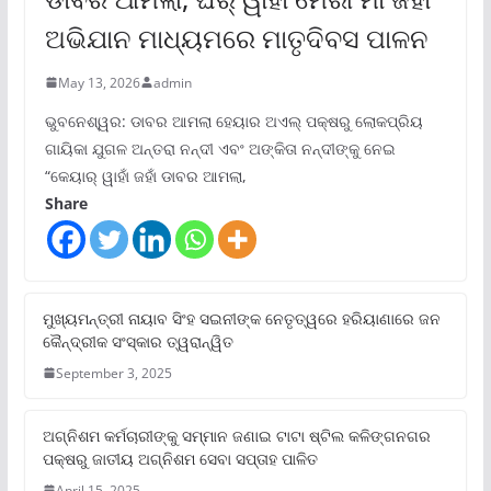
ଅଭିଯାନ ମାଧ୍ୟମରେ ମାତୃଦିବସ ପାଳନ
May 13, 2026
admin
ଭୁବନେଶ୍ୱର: ଡାବର ଆମଲା ହେୟାର ଅଏଲ୍ ପକ୍ଷରୁ ଲୋକପ୍ରିୟ
ଗାୟିକା ଯୁଗଳ ଅନ୍ତରା ନନ୍ଦୀ ଏବଂ ଅଙ୍କିତା ନନ୍ଦୀଙ୍କୁ ନେଇ
“କେୟାର୍ ୱାହାଁ ଜହାଁ ଡାବର ଆମଲା,
Share
ମୁଖ୍ୟମନ୍ତ୍ରୀ ନାୟାବ ସିଂହ ସଇନୀଙ୍କ ନେତୃତ୍ୱରେ ହରିୟାଣାରେ ଜନ
କୈନ୍ଦ୍ରୀକ ସଂସ୍କାର ତ୍ୱରାନ୍ୱିତ
September 3, 2025
ଅଗ୍ନିଶମ କର୍ମଚାରୀଙ୍କୁ ସମ୍ମାନ ଜଣାଇ ଟାଟା ଷ୍ଟିଲ କଳିଙ୍ଗନଗର
ପକ୍ଷରୁ ଜାତୀୟ ଅଗ୍ନିଶମ ସେବା ସପ୍ତାହ ପାଳିତ
April 15, 2025