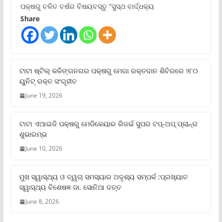
ପକ୍ଷରୁ ଚଳିତ ବର୍ଷର ବିଷୟବସ୍ତୁ “ସୁସ୍ଥ ବାର୍ଦ୍ଧକ୍ୟ
Share
ଟାଟା ଷ୍ଟିଲ୍‌ କଳିଙ୍ଗନଗର ପକ୍ଷରୁ ମେଗା ରକ୍ତଦାନ ଶିବିରରେ ୨୮୦
ୟୁନିଟ୍‌ ରକ୍ତ ସଂଗୃହୀତ
June 19, 2026
ଟାଟା ଏଆଇଜି ପକ୍ଷରୁ ମେଡିକେୟାର ରିଜର୍ଭ ସୁପର ଟପ୍‌-ଅପ୍ ପ୍ଲାନ୍‌ର
ଶୁଭାରମ୍ଭ
June 10, 2026
ମୁଖ ସ୍ୱାସ୍ଥ୍ୟ ଓ ତ୍ୱଚା ସମସ୍ୟାର ଅଦୃଶ୍ୟ ସମ୍ପର୍କ :ପ୍ରଖ୍ୟାତ
ସ୍ୱାସ୍ଥ୍ୟ ବିଶେଷଜ୍ଞ ଡା. ସୋନିଆ ଦତ୍ତ
June 8, 2026