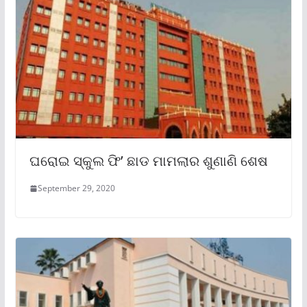
ଘରୋଇ ସ୍କୁଲ ଫି’ ଛାଡ ମାମଲାର ଶୁଣାଣି ଶେଷ
September 29, 2020