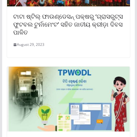
ଟାଟା ଷ୍ଟିଲ୍ ଫାଉଣ୍ଡେସନ୍ ପକ୍ଷରୁ ‘ଗ୍ରାସରୁଟ୍ସ
ଫୁଟବଲ ଟୁର୍ନାମେଂଟ’ ସହିତ ଜାତୀୟ କ୍ରୀଡ଼ା ଦିବସ
ପାଳିତ
August 29, 2023