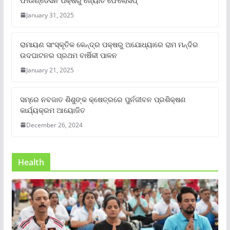
ଫାଉଣ୍ଡେସନ ପକ୍ଷରୁ ଜ୍ୟୋତି ଫେଲୋସିପ୍‌
January 31, 2025
ରାମାୟଣ ସାଂସ୍କୃତିକ କେନ୍ଦ୍ର ପକ୍ଷରୁ ଅଯୋଧ୍ୟାରେ ରାମ ମନ୍ଦିର
ଉଦଘାଟନର ପ୍ରଥମ ବାର୍ଷିକୀ ପାଳନ
January 21, 2025
ସମ୍‌ରେ ନବଜାତ ଶିଶୁଙ୍କ କ୍ଷେତ୍ରରେ ପୁର୍ନଜୀବନ ପ୍ରଶିକ୍ଷଣ
କାର୍ଯ୍ୟକ୍ରମ ଆୟୋଜିତ
December 26, 2024
Health