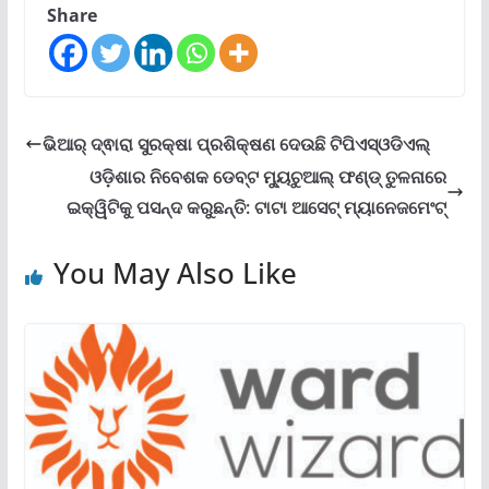
Share
ଭିଆର୍ ଦ୍ଵାରା ସୁରକ୍ଷା ପ୍ରଶିକ୍ଷଣ ଦେଉଛି ଟିପିଏସ୍ଓଡିଏଲ୍
ଓଡ଼ିଶାର ନିବେଶକ ଡେବ୍‌ଟ ମ୍ୟୁଚୁଆଲ୍ ଫଣ୍ଡ୍ ତୁଳନାରେ
ଇକ୍ୱିଟିକୁ ପସନ୍ଦ କରୁଛନ୍ତି: ଟାଟା ଆସେଟ୍ ମ୍ୟାନେଜମେଂଟ୍‌
You May Also Like