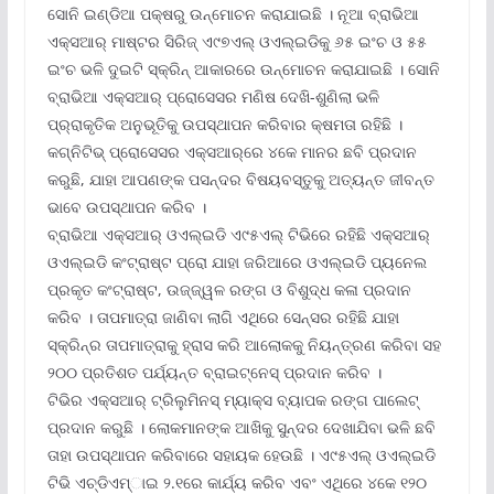
ସୋନି ଇଣ୍ଡିଆ ପକ୍ଷରୁ ଉନ୍ମୋଚନ କରାଯାଇଛି । ନୂଆ ବ୍ରାଭିଆ
ଏକ୍ସଆର୍ ମାଷ୍ଟର ସିରିଜ୍ ଏ୯୭ଏଲ୍ ଓଏଲ୍‌ଇଡିକୁ ୬୫ ଇଂଚ ଓ ୫୫
ଇଂଚ ଭଳି ଦୁଇଟି ସ୍କ୍ରିନ୍ ଆକାରରେ ଉନ୍ମୋଚନ କରାଯାଇଛି । ସୋନି
ବ୍ରାଭିଆ ଏକ୍ସଆର୍ ପ୍ରୋସେସର ମଣିଷ ଦେଖି-ଶୁଣିଲା ଭଳି
ପ୍ର୍ରାକୃତିକ ଅନୁଭୂତିକୁ ଉପସ୍ଥାପନ କରିବାର କ୍ଷମତା ରହିଛି ।
କଗ୍ନିଟିଭ୍ ପ୍ରୋସେସର ଏକ୍ସଆର୍‌ରେ ୪କେ ମାନର ଛବି ପ୍ରଦାନ
କରୁଛି, ଯାହା ଆପଣଙ୍କ ପସନ୍ଦର ବିଷୟବସ୍ତୁକୁ ଅତ୍ୟନ୍ତ ଜୀବନ୍ତ
ଭାବେ ଉପସ୍ଥାପନ କରିବ ।
ବ୍ରାଭିଆ ଏକ୍ସଆର୍ ଓଏଲ୍‌ଇଡି ଏ୯୫ଏଲ୍ ଟିଭିରେ ରହିଛି ଏକ୍ସଆର୍
ଓଏଲ୍‌ଇଡି କଂଟ୍ରାଷ୍ଟ ପ୍ରୋ ଯାହା ଜରିଆରେ ଓଏଲ୍‌ଇଡି ପ୍ୟନେଲ
ପ୍ରକୃତ କଂଟ୍ରାଷ୍ଟ, ଉଜ୍ଜ୍ୱଳ ରଙ୍ଗ ଓ ବିଶୁଦ୍ଧ କଳା ପ୍ରଦାନ
କରିବ । ତାପମାତ୍ରା ଜାଣିବା ଲାଗି ଏଥିରେ ସେନ୍‌ସର ରହିଛି ଯାହା
ସ୍କ୍ରିନ୍‌ର ତାପମାତ୍ରାକୁ ହ୍ରାସ କରି ଆଲୋକକୁ ନିୟନ୍ତ୍ରଣ କରିବା ସହ
୨୦୦ ପ୍ରତିଶତ ପର୍ଯ୍ୟନ୍ତ ବ୍ରାଇଟ୍‌ନେସ୍ ପ୍ରଦାନ କରିବ ।
ଟିଭିର ଏକ୍ସଆର୍ ଟ୍ରିଲୁମିନସ୍ ମ୍ୟାକ୍ସ ବ୍ୟାପକ ରଙ୍ଗ ପାଲେଟ୍
ପ୍ରଦାନ କରୁଛି । ଲୋକମାନଙ୍କ ଆଖିକୁ ସୁନ୍ଦର ଦେଖାଯିବା ଭଳି ଛବି
ତାହା ଉପସ୍ଥାପନ କରିବାରେ ସହାୟକ ହେଉଛି । ଏ୯୫ଏଲ୍ ଓଏଲ୍‌ଇଡି
ଟିଭି ଏଚ୍‌ଡିଏମ୍‌ାଇ ୨.୧ରେ କାର୍ଯ୍ୟ କରିବ ଏବଂ ଏଥିରେ ୪କେ ୧୨୦