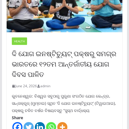
HEALTH
ଦି ଯୋଗ ଇନଷ୍ଟିଚ୍ୟୁଟ୍ ପକ୍ଷରୁ ସମଗ୍ର
ଭାରତରେ ୧୨ତମ ଆନ୍ତର୍ଜାତୀୟ ଯୋଗ
ଦିବସ ପାଳିତ
June 24, 2026
admin
ଭୁବନେଶ୍ୱର: ବିଶ୍ୱର ସବୁଠାରୁ ପୁରୁଣା ସଂଗଠିତ ଯୋଗ କେନ୍ଦ୍ର,
ସାନ୍ତାକ୍ରୁଜ୍ (ମୁମ୍ବାଇ) ସ୍ଥିତ ‘ଦି ଯୋଗ ଇନଷ୍ଟିଚ୍ୟୁଟ୍‌’ (ଟିୱାଇଆଇ),
ପକ୍ଷରୁ ଚଳିତ ବର୍ଷର ବିଷୟବସ୍ତୁ “ସୁସ୍ଥ ବାର୍ଦ୍ଧକ୍ୟ
Share