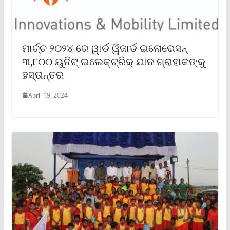
ମାର୍ଚ୍ଚ ୨୦୨୪ ରେ ୱାର୍ଡ ୱିଜାର୍ଡ ଇନୋଭେସନ୍
୩,୮୦୦ ୟୁନିଟ୍ ଇଲେକ୍ଟ୍ରିକ୍ ଯାନ ଗ୍ରାହାକଙ୍କୁ
ହସ୍ତାନ୍ତର
April 19, 2024