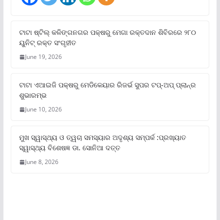
ଟାଟା ଷ୍ଟିଲ୍‌ କଳିଙ୍ଗନଗର ପକ୍ଷରୁ ମେଗା ରକ୍ତଦାନ ଶିବିରରେ ୨୮୦
ୟୁନିଟ୍‌ ରକ୍ତ ସଂଗୃହୀତ
June 19, 2026
ଟାଟା ଏଆଇଜି ପକ୍ଷରୁ ମେଡିକେୟାର ରିଜର୍ଭ ସୁପର ଟପ୍‌-ଅପ୍ ପ୍ଲାନ୍‌ର
ଶୁଭାରମ୍ଭ
June 10, 2026
ମୁଖ ସ୍ୱାସ୍ଥ୍ୟ ଓ ତ୍ୱଚା ସମସ୍ୟାର ଅଦୃଶ୍ୟ ସମ୍ପର୍କ :ପ୍ରଖ୍ୟାତ
ସ୍ୱାସ୍ଥ୍ୟ ବିଶେଷଜ୍ଞ ଡା. ସୋନିଆ ଦତ୍ତ
June 8, 2026