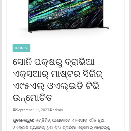
BUSINESS
ସୋନି ପକ୍ଷରୁ ବ୍ରାଭିଆ
ଏକ୍ସଆର୍ ମାଷ୍ଟର ସିରିଜ୍
ଏ୯୫ଏଲ୍ ଓଏଲ୍‌ଇଡି ଟିଭି
ଉନ୍ମୋଚିତ
September 11, 2023
admin
ଭୁବନେଶ୍ୱର
: କଗ୍ନିଟିଭ୍ ପ୍ରୋସେସର ଏକ୍ସଆର୍ ସହିତ ନୂଆ
ଓଏଲ୍‌ଇଡି ପ୍ୟାନେଲ୍ ଥିବା ନୂଆ ବ୍ରାଭିଆ ଏକ୍ସଆର୍ ମାଷ୍ଟର୍‌କୁ