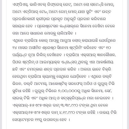
ଏଫ୍‌ପିଏସ୍‌, ଭାରିଏବଲ୍ ରିଫ୍ରେସ୍ ରେଟ୍‌, ଅଟୋ ଲୋ ଲାଟେନ୍‌ସି ମୋଡ୍‌,
ଅଟୋ ଏଚ୍‌ଡିଆର୍ ଟୋନ୍ ଅଟୋ ଗେମ୍ ମୋଡ୍ ଯାହା ସୁଟିଂ ଏବଂ ଉଚ୍ଚ
ପ୍ରଦର୍ଶନକାରୀ କ୍ରୀଡ଼ାର ପ୍ରକୃତ ଅନୁଭୂତି ପ୍ରଦାନ କରିବାରେ
ସହାୟକ ହେବ । ପ୍ଲେଷ୍ଟେସନ କନ୍‌ସୋଲ୍‌ରେ ସିନେମା ଦେଖିବା ବେଳେ
ତାହା ଆପେ ସାଧାରଣ ମୋଡ୍‌କୁ ଚାଲିଆସିବ ।
ଏଥିରେ ବ୍ରାଭିଆ କୋର୍ ଆପ୍‌କୁ ଆଗୁଆ ଲୋଡ୍ କରାଯାଇଛି ଯେଉଁଥିରେ
୨୪ ମାସର ଅସୀମିତ ଶ୍ରେଷ୍ଠ ସିନେମା ଷ୍ଟ୍ରିମିଂ କରିହେବ ଏବଂ ୧୦
ପର୍ଯ୍ୟନ୍ତ ନୂଆ ରିଲିଜ୍ ଦେଖିହେବ । ବ୍ରାଭିଆ ଏକ୍ସଆର୍ ଜ୍ଞାନକୌଶଳ,
ପିଓର ଷ୍ଟ୍ରିମ୍ ଓ ଆଇମ୍ୟାକ୍ସ ଏନ୍‌ହାନ୍‌ସଡ୍ ଥିବାରୁ ଏହା ଆକର୍ଷଣୀୟ
ଛବି ଏବଂ ଚମତ୍କାର ଶବ୍ଦ ପ୍ରଦାନ କରିବ । ଅଲଗା ଭାବେ ବିକ୍ରି
ହେଉଥିବା ବ୍ରାଭିଆ କ୍ୟାମ୍‌କୁ ସେଥିରେ ଯୋଡ଼ିହେବ । ଏଥିରେ ଡଲ୍‌ବି
ଭିଜନ, ଡଲ୍‌ବି ଆଟମସ୍‌, ଆକୋଷ୍ଟିକ୍ ସରଫେସ୍ ଅଡିଓ ଓ ଗୁଗୁଲ୍ ଟିଭି
ସୁବିଧା ରହିଛି । ଗୁଗୁଲ୍ ଟିଭିରେ ୭,୦୦,୦୦୦ରୁ ଅଧିକ ସିନେମା, ସୋ’,
ଲାଇଭ୍ ଟିଭି ଏବଂ ଅଧିକ ଆପ୍ ଓ ସବ୍‌ସ୍କ୍ରିପ୍‌ସନ୍‌ର ମଜା ନେଇହେବ ।
ଏକ୍ସଆର୍‌-୫୫ଏ୯୫ଏଲ୍‌ର ଦାମ୍ ୩,୩୯,୯୯୦ ଟଙ୍କା ଥିବା ବେଳେ
ଏକ୍ସଆର୍‌୬୫ଏ୯୫ଏଲ୍‌ର ଦାମ୍ ୪,୧୯,୯୯୦ ଟଙ୍କା ରହିଛି । ଉଭୟ ଟିଭି
ସେପ୍ଟେମ୍ବର ୧୧ରୁ ଉପଲବ୍ଧ ହେବ ।