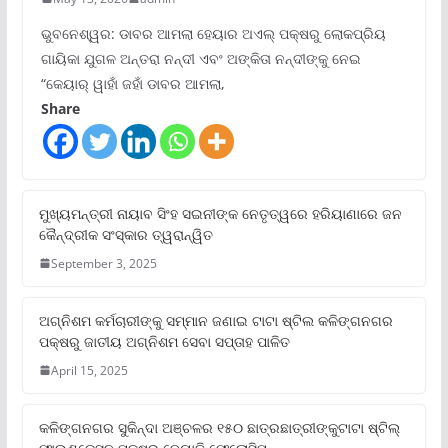
ଭୁବନେଶ୍ୱର: ଡାବର ଆମଲା ହେୟାର ଅଏଲ୍ ପକ୍ଷରୁ ଲୋକପ୍ରିୟ
ଗାୟିକା ଯୁଗଳ ଅନ୍ତରା ନନ୍ଦୀ ଏବଂ ଅଙ୍କିତା ନନ୍ଦୀଙ୍କୁ ନେଇ
“କେୟାର୍ ୱାହାଁ ଜହାଁ ଡାବର ଆମଲା,
Share
ମୁଖ୍ୟମନ୍ତ୍ରୀ ନାୟାବ ସିଂହ ସଇନୀଙ୍କ ନେତୃତ୍ୱରେ ହରିୟାଣାରେ ଜନ
କୈନ୍ଦ୍ରୀକ ସଂସ୍କାର ତ୍ୱରାନ୍ୱିତ
September 3, 2025
ଅଗ୍ନିଶମ କର୍ମଚାରୀଙ୍କୁ ସମ୍ମାନ ଜଣାଇ ଟାଟା ଷ୍ଟିଲ କଳିଙ୍ଗନଗର
ପକ୍ଷରୁ ଜାତୀୟ ଅଗ୍ନିଶମ ସେବା ସପ୍ତାହ ପାଳିତ
April 15, 2025
କଳିଙ୍ଗନଗର ସୁକିନ୍ଦା ଅଞ୍ଚଳର ୧୫୦ ଛାତ୍ରଛାତ୍ରୀଙ୍କୁଟାଟା ଷ୍ଟିଲ୍