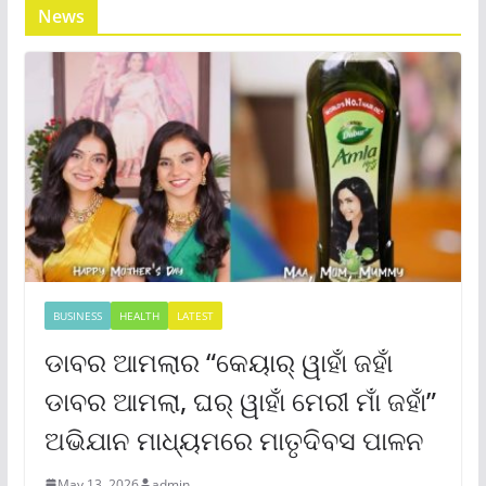
News
BUSINESS
HEALTH
LATEST
ଡାବର ଆମଲାର “କେୟାର୍ ୱାହାଁ ଜହାଁ
ଡାବର ଆମଲା, ଘର୍ ୱାହାଁ ମେରୀ ମାଁ ଜହାଁ”
ଅଭିଯାନ ମାଧ୍ୟମରେ ମାତୃଦିବସ ପାଳନ
May 13, 2026
admin