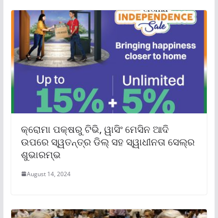
କ୍ରୋମା ପକ୍ଷରୁ ଟିଭି, ୱାସିଂ ମେସିନ ଆଦି
ଉପରେ ସ୍ୱତନ୍ତ୍ର ଡିଲ୍ ସହ ସ୍ୱାଧୀନତା ସେଲ୍‌ର
ଶୁଭାରମ୍ଭ
August 14, 2024