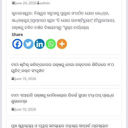
June 24, 2026
admin
ଭୁବନେଶ୍ୱର: ବିଶ୍ୱର ସବୁଠାରୁ ପୁରୁଣା ସଂଗଠିତ ଯୋଗ କେନ୍ଦ୍ର,
ସାନ୍ତାକ୍ରୁଜ୍ (ମୁମ୍ବାଇ) ସ୍ଥିତ ‘ଦି ଯୋଗ ଇନଷ୍ଟିଚ୍ୟୁଟ୍‌’ (ଟିୱାଇଆଇ),
ପକ୍ଷରୁ ଚଳିତ ବର୍ଷର ବିଷୟବସ୍ତୁ “ସୁସ୍ଥ ବାର୍ଦ୍ଧକ୍ୟ
Share
ଟାଟା ଷ୍ଟିଲ୍‌ କଳିଙ୍ଗନଗର ପକ୍ଷରୁ ମେଗା ରକ୍ତଦାନ ଶିବିରରେ ୨୮୦
ୟୁନିଟ୍‌ ରକ୍ତ ସଂଗୃହୀତ
June 19, 2026
ଟାଟା ଏଆଇଜି ପକ୍ଷରୁ ମେଡିକେୟାର ରିଜର୍ଭ ସୁପର ଟପ୍‌-ଅପ୍ ପ୍ଲାନ୍‌ର
ଶୁଭାରମ୍ଭ
June 10, 2026
ମୁଖ ସ୍ୱାସ୍ଥ୍ୟ ଓ ତ୍ୱଚା ସମସ୍ୟାର ଅଦୃଶ୍ୟ ସମ୍ପର୍କ :ପ୍ରଖ୍ୟାତ