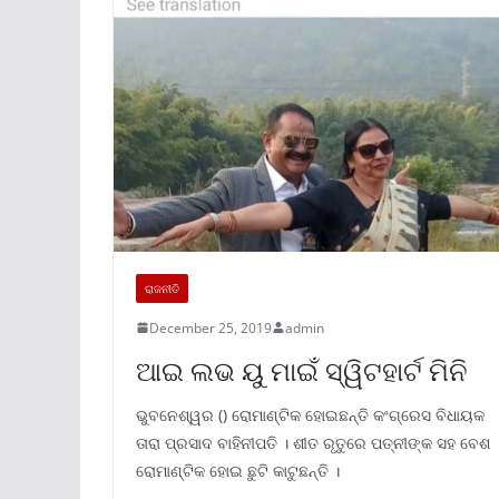
ରାଜନୀତି
December 25, 2019
admin
ଆଇ ଲଭ ୟୁ ମାଇଁ ସ୍ୱିଟହାର୍ଟ ମିନି
ଭୁବନେଶ୍ୱର () ରୋମାଣ୍ଟିକ ହୋଇଛନ୍ତି କଂଗ୍ରେସ ବିଧାୟକ
ତାରା ପ୍ରସାଦ ବାହିନୀପତି । ଶୀତ ରୃତୁରେ ପତ୍ନୀଙ୍କ ସହ ବେଶ
ରୋମାଣ୍ଟିକ ହୋଇ ଛୁଟି କାଟୁଛନ୍ତି ।