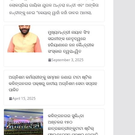
ଲୋକପ୍ରିୟ ଗାୟିକା ଯୁଗଳ ଅନ୍ତରା ନନ୍ଦୀ ଏବଂ ଅଙ୍କିତା
ନନ୍ଦୀଙ୍କୁ ନେଇ “କେୟାର୍ ୱାହାଁ ଜହାଁ ଡାବର ଆମଲା,
ମୁଖ୍ୟମନ୍ତ୍ରୀ ନାୟାବ ସିଂହ
ସଇନୀଙ୍କ ନେତୃତ୍ୱରେ
ହରିୟାଣାରେ ଜନ କୈନ୍ଦ୍ରୀକ
ସଂସ୍କାର ତ୍ୱରାନ୍ୱିତ
September 3, 2025
ଅଗ୍ନିଶମ କର୍ମଚାରୀଙ୍କୁ ସମ୍ମାନ ଜଣାଇ ଟାଟା ଷ୍ଟିଲ
କଳିଙ୍ଗନଗର ପକ୍ଷରୁ ଜାତୀୟ ଅଗ୍ନିଶମ ସେବା ସପ୍ତାହ
ପାଳିତ
April 15, 2025
କଳିଙ୍ଗନଗର ସୁକିନ୍ଦା
ଅଞ୍ଚଳର ୧୫୦
ଛାତ୍ରଛାତ୍ରୀଙ୍କୁଟାଟା ଷ୍ଟିଲ୍
ଫାଉଣ୍ଡେସନ ପକ୍ଷରୁ ଜ୍ୟୋତି