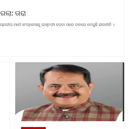
ଗଲା: ତାରା
 ପ୍ରଦୀପ ମାଝୀ କଂଗ୍ରେସରୁ ଇସ୍ତଫା ଦେବା ପରେ ଦଳରେ ତେଜୁଛି ରାଜନୀତି ।