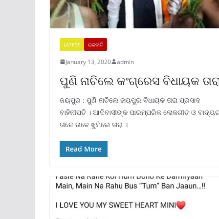
LATEST
ରାଜନୀତି
January 13, 2020
admin
ପୁଣି ନାଚିଲେ କଂଗ୍ରେସ ବିଧାୟକ ତାର
ଜୟପୁର : ପୁଣି ନାଚିଲେ ଜୟପୁର ବିଧାୟକ ତାରା ପ୍ରସାଦ
ବାହିନୀପତି । ଆଦିବାସୀଙ୍କ ପାରମ୍ପରିକ ଲୋକଗୀତ ଓ ବାଦ୍ୟ
ତାଳେ ତାଳେ ଝୁମିଲେ ତାରା ।
Read More