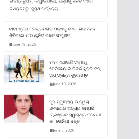
ଇନଷ୍ଟିଚ୍ୟୁଟ୍‌’ (ଟିୱାଇଆଇ), ପକ୍ଷରୁ ଚଳିତ ବର୍ଷର
ବିଷୟବସ୍ତୁ “ସୁସ୍ଥ ବାର୍ଦ୍ଧକ୍ୟ
ଟାଟା ଷ୍ଟିଲ୍‌ କଳିଙ୍ଗନଗର ପକ୍ଷରୁ ମେଗା ରକ୍ତଦାନ
ଶିବିରରେ ୨୮୦ ୟୁନିଟ୍‌ ରକ୍ତ ସଂଗୃହୀତ
June 19, 2026
ଟାଟା ଏଆଇଜି ପକ୍ଷରୁ
ମେଡିକେୟାର ରିଜର୍ଭ ସୁପର ଟପ୍‌-
ଅପ୍ ପ୍ଲାନ୍‌ର ଶୁଭାରମ୍ଭ
June 10, 2026
ମୁଖ ସ୍ୱାସ୍ଥ୍ୟ ଓ ତ୍ୱଚା
ସମସ୍ୟାର ଅଦୃଶ୍ୟ ସମ୍ପର୍କ
:ପ୍ରଖ୍ୟାତ ସ୍ୱାସ୍ଥ୍ୟ ବିଶେଷଜ୍ଞ
ଡା. ସୋନିଆ ଦତ୍ତ
June 8, 2026