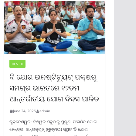
HEALTH
ଦି ଯୋଗ ଇନଷ୍ଟିଚ୍ୟୁଟ୍ ପକ୍ଷରୁ
ସମଗ୍ର ଭାରତରେ ୧୨ତମ
ଆନ୍ତର୍ଜାତୀୟ ଯୋଗ ଦିବସ ପାଳିତ
June 24, 2026
admin
ଭୁବନେଶ୍ୱର: ବିଶ୍ୱର ସବୁଠାରୁ ପୁରୁଣା ସଂଗଠିତ ଯୋଗ
କେନ୍ଦ୍ର, ସାନ୍ତାକ୍ରୁଜ୍ (ମୁମ୍ବାଇ) ସ୍ଥିତ ‘ଦି ଯୋଗ