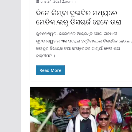
June 24, 2021
admin
ଦିନେ କିମ୍ବା ଦୁଇଦିନ ମଧ୍ୟରେ
ମେଡିକାଲରୁ ଡିସଚାର୍ଜ ହେବେ ତାରା
ଭୁବନେଶ୍ୱର: କରୋନାରେ ଆକ୍ରାନ୍ତ ହୋଇ ରାଜଧାନୀ
ଭୁବନେଶ୍ୱରର ଏକ ଘରୋଇ ହସ୍ପିଟାଲରେ ଚିକତ୍ସିତ ହେଉଛନ୍
ଜୟପୁର ବିଧାୟକ ତଥା କଂଗ୍ରେସର ଟାଣୁଆଁ ନେତା ତାରା
ବାହିନୀପତି ।
Read More