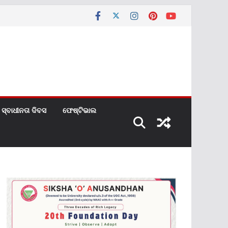
ସ୍ବାଧୀନତା ଦିବସ
ଫେଷ୍ଟିଭାଲ