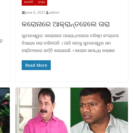
ରାଜନୀତି
ରାଜ୍ୟ
June 6, 2021
admin
କରୋନାରେ ଆକ୍ରାନ୍ତହେଲେ ତାରା
ଭୁବନେଶ୍ୱର: କରୋନାରେ ଆକ୍ରାନ୍ତହେଲେ ବରିଷ୍ଠ କଂଗ୍ରେସ
ତି
ବିଧାୟକ ତାରା ବାହିନୀପତି । ଆଜି ତାଙ୍କୁ ଭୁବନେଶ୍ୱର ସମ
ହସ୍ପିଟାଲରେ ଭର୍ତ୍ତି କରାଯାଇଛି । କରୋନା ସାମାନ୍ୟ ଲକ୍ଷଣ
Read More