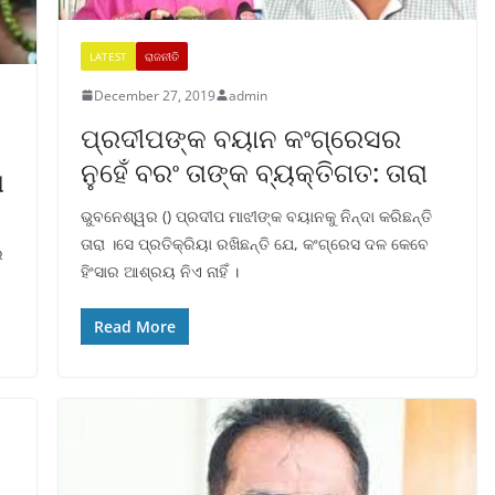
LATEST
ରାଜନୀତି
December 27, 2019
admin
ପ୍ରଦୀପଙ୍କ ବୟାନ କଂଗ୍ରେସର
ନୁହେଁ ବରଂ ତାଙ୍କ ବ୍ୟକ୍ତିଗତ: ତାରା
ା
ଭୁବନେଶ୍ୱର () ପ୍ରଦୀପ ମାଝୀଙ୍କ ବୟାନକୁ ନିନ୍ଦା କରିଛନ୍ତି
ତାରା ।ସେ ପ୍ରତିକ୍ରିୟା ରଖିଛନ୍ତି ଯେ, କଂଗ୍ରେସ ଦଳ କେବେ
ର
ହିଂସାର ଆଶ୍ରୟ ନିଏ ନାହିଁ ।
Read More