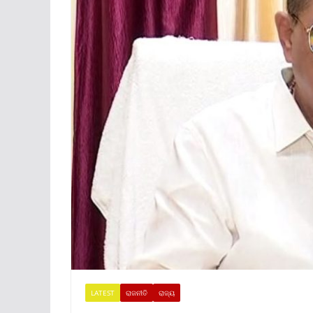
LATEST
ରାଜନୀତି
ରାଜ୍ୟ