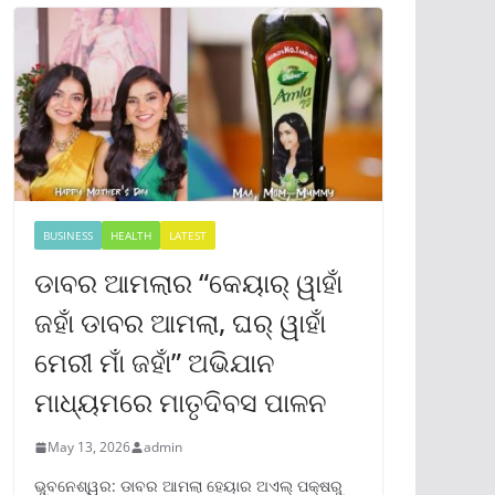
BUSINESS
HEALTH
LATEST
ଡାବର ଆମଲାର “କେୟାର୍ ୱାହାଁ
ଜହାଁ ଡାବର ଆମଲା, ଘର୍ ୱାହାଁ
ମେରୀ ମାଁ ଜହାଁ” ଅଭିଯାନ
ମାଧ୍ୟମରେ ମାତୃଦିବସ ପାଳନ
May 13, 2026
admin
ଭୁବନେଶ୍ୱର: ଡାବର ଆମଲା ହେୟାର ଅଏଲ୍ ପକ୍ଷରୁ