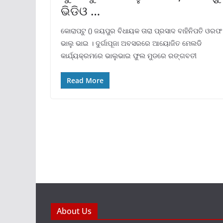
ଭିଡିଓ …
କୋରାପଟୁ () ଜୟପୁର ବିଧାୟକ ତାରା ପ୍ରସାଦ ବାହିନିପତି ଓରଫ
ଭାଲୁ ଭାଇ । ଦୁର୍ଗାପୂଜା ଅବସରରେ ଆୟୋଜିତ ମେଲଡି
କାର୍ଯ୍ୟକ୍ରମରେ ଭାଲୁଭାଇ ଫୁଲ ମୁଡରେ ରଙ୍ଗବତୀ
Read More
About Us