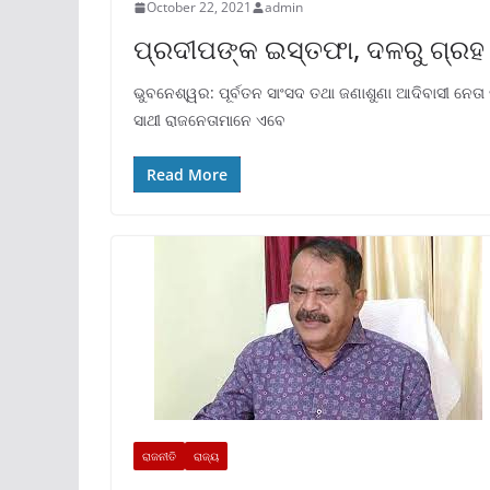
October 22, 2021
admin
ପ୍ରଦୀପଙ୍କ ଇସ୍ତଫା, ଦଳରୁ ଗ୍ରହ 
ଭୁବନେଶ୍ୱର: ପୂର୍ବତନ ସାଂସଦ ତଥା ଜଣାଶୁଣା ଆଦିବାସୀ ନେତା
ସାଥୀ ରାଜନେତାମାନେ ଏବେ
Read More
ରାଜନୀତି
ରାଜ୍ୟ