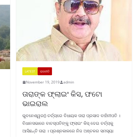
LATEST
ରାଜନୀତି
November 19, 2019
admin
ତାରାଙ୍କ ଫ୍ଲାଇଂ କିସ, ଫଟୋ
ଭାଇରାଲ
ଭୁବନେଶ୍ୱର() ଚର୍ଚ୍ଚାରେ ବିଧାୟକ ତାରା ପ୍ରସାଦ ବାହିନୀପତି ।
ବିଧାନସଭାରେ ବାଚସ୍ପତିଙ୍କୁ ଫ୍ଲାଇଂ କିସ୍ ଦେଇ ଚର୍ଚ୍ଚାକୁ
ଆସିଛନ୍ତି ତାରା । ପ୍ରଶ୍ନକାଳରେ ନିଜ ଅଞ୍ଚଳର ସମସ୍ୟା