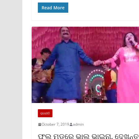
Read More
ରାଜନୀତି
October 7, 2019
admin
ଫୁଲ ମୁଡରେ ଭାଲୁ ଭାଇନା, ଦେଖନ୍ତୁ