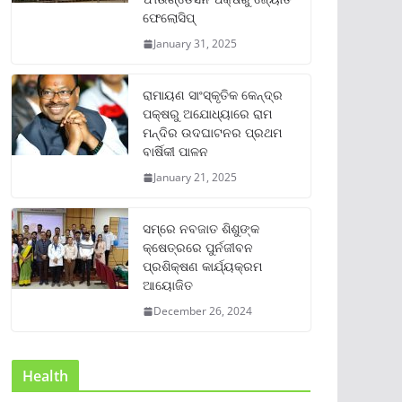
ଫେଲୋସିପ୍‌
January 31, 2025
ରାମାୟଣ ସାଂସ୍କୃତିକ କେନ୍ଦ୍ର
ପକ୍ଷରୁ ଅଯୋଧ୍ୟାରେ ରାମ
ମନ୍ଦିର ଉଦଘାଟନର ପ୍ରଥମ
ବାର୍ଷିକୀ ପାଳନ
January 21, 2025
ସମ୍‌ରେ ନବଜାତ ଶିଶୁଙ୍କ
କ୍ଷେତ୍ରରେ ପୁର୍ନଜୀବନ
ପ୍ରଶିକ୍ଷଣ କାର୍ଯ୍ୟକ୍ରମ
ଆୟୋଜିତ
December 26, 2024
Health