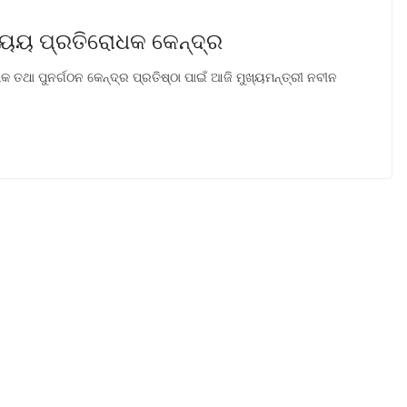
ଯ୍ୟୟ ପ୍ରତିରୋଧକ କେନ୍ଦ୍ର
କ ତଥା ପୁନର୍ଗଠନ କେନ୍ଦ୍ର ପ୍ରତିଷ୍ଠା ପାଇଁ ଆଜି ମୁଖ୍ୟମନ୍ତ୍ରୀ ନବୀନ