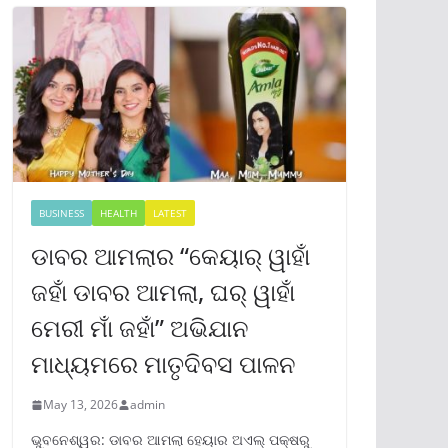
BUSINESS
HEALTH
LATEST
ଡାବର ଆମଲାର “କେୟାର୍ ୱାହାଁ
ଜହାଁ ଡାବର ଆମଲା, ଘର୍ ୱାହାଁ
ମେରୀ ମାଁ ଜହାଁ” ଅଭିଯାନ
ମାଧ୍ୟମରେ ମାତୃଦିବସ ପାଳନ
May 13, 2026
admin
ଭୁବନେଶ୍ୱର: ଡାବର ଆମଲା ହେୟାର ଅଏଲ୍ ପକ୍ଷରୁ