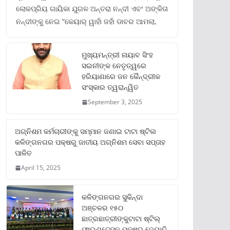
ଲୋକପ୍ରିୟ ଗାୟିକା ଯୁଗଳ ଅନ୍ତରା ନନ୍ଦୀ ଏବଂ ଅଙ୍କିତା
ନନ୍ଦୀଙ୍କୁ ନେଇ “କେୟାର୍ ୱାହାଁ ଜହାଁ ଡାବର ଆମଲା,
ମୁଖ୍ୟମନ୍ତ୍ରୀ ନାୟାବ ସିଂହ
ସଇନୀଙ୍କ ନେତୃତ୍ୱରେ
ହରିୟାଣାରେ ଜନ କୈନ୍ଦ୍ରୀକ
ସଂସ୍କାର ତ୍ୱରାନ୍ୱିତ
September 3, 2025
ଅଗ୍ନିଶମ କର୍ମଚାରୀଙ୍କୁ ସମ୍ମାନ ଜଣାଇ ଟାଟା ଷ୍ଟିଲ
କଳିଙ୍ଗନଗର ପକ୍ଷରୁ ଜାତୀୟ ଅଗ୍ନିଶମ ସେବା ସପ୍ତାହ
ପାଳିତ
April 15, 2025
କଳିଙ୍ଗନଗର ସୁକିନ୍ଦା
ଅଞ୍ଚଳର ୧୫୦
ଛାତ୍ରଛାତ୍ରୀଙ୍କୁଟାଟା ଷ୍ଟିଲ୍
ଫାଉଣ୍ଡେସନ ପକ୍ଷରୁ ଜ୍ୟୋତି