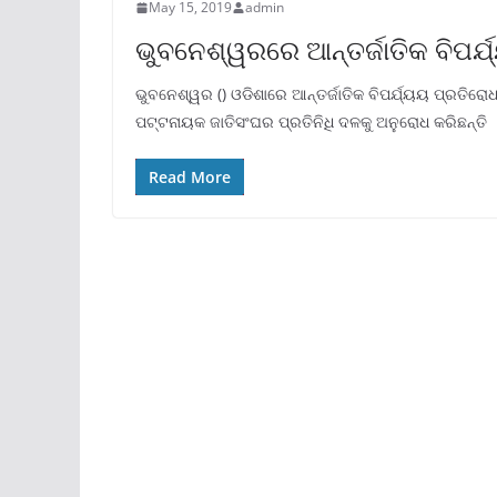
May 15, 2019
admin
ଭୁବନେଶ୍ୱରରେ ଆନ୍ତର୍ଜାତିକ ବିପର୍
ଭୁବନେଶ୍ୱର () ଓଡିଶାରେ ଆନ୍ତର୍ଜାତିକ ବିପର୍ଯ୍ୟୟ ପ୍ରତିରୋଧ
ପଟ୍ଟନାୟକ ଜାତିସଂଘର ପ୍ରତିନିଧି ଦଳକୁ ଅନୁରୋଧ କରିଛନ୍ତି
Read More