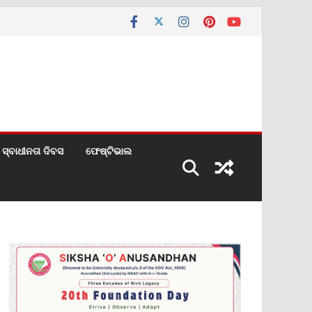
ସ୍ବାଧୀନତା ଦିବସ
ଫେଷ୍ଟିଭାଲ