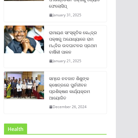
ଫେଲୋସିପ୍‌
January 31, 2025
ରାମାୟଣ ସାଂସ୍କୃତିକ କେନ୍ଦ୍ର
ପକ୍ଷରୁ ଅଯୋଧ୍ୟାରେ ରାମ
ମନ୍ଦିର ଉଦଘାଟନର ପ୍ରଥମ
ବାର୍ଷିକୀ ପାଳନ
January 21, 2025
ସମ୍‌ରେ ନବଜାତ ଶିଶୁଙ୍କ
କ୍ଷେତ୍ରରେ ପୁର୍ନଜୀବନ
ପ୍ରଶିକ୍ଷଣ କାର୍ଯ୍ୟକ୍ରମ
ଆୟୋଜିତ
December 26, 2024
Health