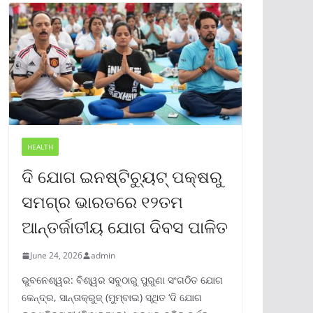
HEALTH
ଦି ଯୋଗ ଇନଷ୍ଟିଚ୍ୟୁଟ୍ ପକ୍ଷରୁ
ସମଗ୍ର ଭାରତରେ ୧୨ତମ
ଆନ୍ତର୍ଜାତୀୟ ଯୋଗ ଦିବସ ପାଳିତ
June 24, 2026
admin
ଭୁବନେଶ୍ୱର: ବିଶ୍ୱର ସବୁଠାରୁ ପୁରୁଣା ସଂଗଠିତ ଯୋଗ
କେନ୍ଦ୍ର, ସାନ୍ତାକ୍ରୁଜ୍ (ମୁମ୍ବାଇ) ସ୍ଥିତ ‘ଦି ଯୋଗ