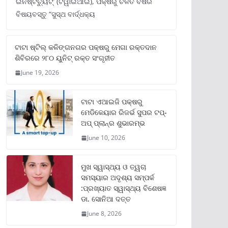
ଇନଷ୍ଟିଚ୍ୟୁଟ୍‌’ (ଟିୱାଇଆଇ), ପକ୍ଷରୁ ଚଳିତ ବର୍ଷର
ବିଷୟବସ୍ତୁ “ସୁସ୍ଥ ବାର୍ଦ୍ଧକ୍ୟ
ଟାଟା ଷ୍ଟିଲ୍‌ କଳିଙ୍ଗନଗର ପକ୍ଷରୁ ମେଗା ରକ୍ତଦାନ
ଶିବିରରେ ୨୮୦ ୟୁନିଟ୍‌ ରକ୍ତ ସଂଗୃହୀତ
June 19, 2026
ଟାଟା ଏଆଇଜି ପକ୍ଷରୁ
ମେଡିକେୟାର ରିଜର୍ଭ ସୁପର ଟପ୍‌-
ଅପ୍ ପ୍ଲାନ୍‌ର ଶୁଭାରମ୍ଭ
June 10, 2026
ମୁଖ ସ୍ୱାସ୍ଥ୍ୟ ଓ ତ୍ୱଚା
ସମସ୍ୟାର ଅଦୃଶ୍ୟ ସମ୍ପର୍କ
:ପ୍ରଖ୍ୟାତ ସ୍ୱାସ୍ଥ୍ୟ ବିଶେଷଜ୍ଞ
ଡା. ସୋନିଆ ଦତ୍ତ
June 8, 2026