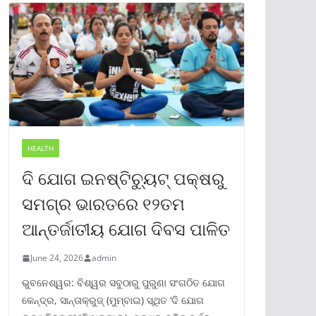
HEALTH
ଦି ଯୋଗ ଇନଷ୍ଟିଚ୍ୟୁଟ୍ ପକ୍ଷରୁ
ସମଗ୍ର ଭାରତରେ ୧୨ତମ
ଆନ୍ତର୍ଜାତୀୟ ଯୋଗ ଦିବସ ପାଳିତ
June 24, 2026
admin
ଭୁବନେଶ୍ୱର: ବିଶ୍ୱର ସବୁଠାରୁ ପୁରୁଣା ସଂଗଠିତ ଯୋଗ
କେନ୍ଦ୍ର, ସାନ୍ତାକ୍ରୁଜ୍ (ମୁମ୍ବାଇ) ସ୍ଥିତ ‘ଦି ଯୋଗ