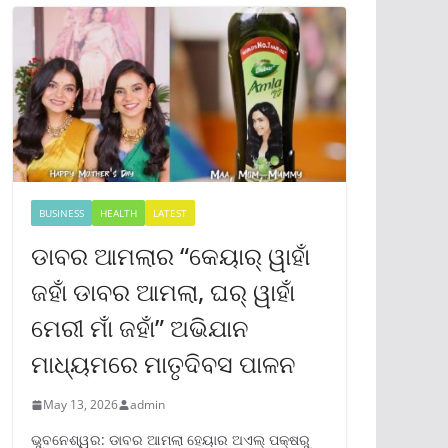
BUSINESS
HEALTH
LATEST
ଡାବର ଆମଲାର “କେୟାର୍ ୱାହାଁ
ଜହାଁ ଡାବର ଆମଲା, ଘର୍ ୱାହାଁ
ମେରୀ ମାଁ ଜହାଁ” ଅଭିଯାନ
ମାଧ୍ୟମରେ ମାତୃଦିବସ ପାଳନ
May 13, 2026
admin
ଭୁବନେଶ୍ୱର: ଡାବର ଆମଲା ହେୟାର ଅଏଲ୍ ପକ୍ଷରୁ