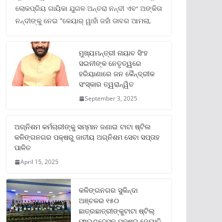
ଲୋକପ୍ରିୟ ଗାୟିକା ଯୁଗଳ ଅନ୍ତରା ନନ୍ଦୀ ଏବଂ ଅଙ୍କିତା
ନନ୍ଦୀଙ୍କୁ ନେଇ “କେୟାର୍ ୱାହାଁ ଜହାଁ ଡାବର ଆମଲା,
ମୁଖ୍ୟମନ୍ତ୍ରୀ ନାୟାବ ସିଂହ
ସଇନୀଙ୍କ ନେତୃତ୍ୱରେ
ହରିୟାଣାରେ ଜନ କୈନ୍ଦ୍ରୀକ
ସଂସ୍କାର ତ୍ୱରାନ୍ୱିତ
September 3, 2025
ଅଗ୍ନିଶମ କର୍ମଚାରୀଙ୍କୁ ସମ୍ମାନ ଜଣାଇ ଟାଟା ଷ୍ଟିଲ
କଳିଙ୍ଗନଗର ପକ୍ଷରୁ ଜାତୀୟ ଅଗ୍ନିଶମ ସେବା ସପ୍ତାହ
ପାଳିତ
April 15, 2025
କଳିଙ୍ଗନଗର ସୁକିନ୍ଦା
ଅଞ୍ଚଳର ୧୫୦
ଛାତ୍ରଛାତ୍ରୀଙ୍କୁଟାଟା ଷ୍ଟିଲ୍
ଫାଉଣ୍ଡେସନ ପକ୍ଷରୁ ଜ୍ୟୋତି