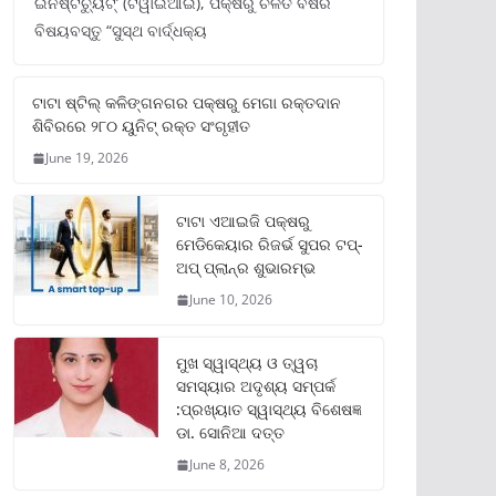
ଇନଷ୍ଟିଚ୍ୟୁଟ୍‌’ (ଟିୱାଇଆଇ), ପକ୍ଷରୁ ଚଳିତ ବର୍ଷର
ବିଷୟବସ୍ତୁ “ସୁସ୍ଥ ବାର୍ଦ୍ଧକ୍ୟ
ଟାଟା ଷ୍ଟିଲ୍‌ କଳିଙ୍ଗନଗର ପକ୍ଷରୁ ମେଗା ରକ୍ତଦାନ
ଶିବିରରେ ୨୮୦ ୟୁନିଟ୍‌ ରକ୍ତ ସଂଗୃହୀତ
June 19, 2026
ଟାଟା ଏଆଇଜି ପକ୍ଷରୁ
ମେଡିକେୟାର ରିଜର୍ଭ ସୁପର ଟପ୍‌-
ଅପ୍ ପ୍ଲାନ୍‌ର ଶୁଭାରମ୍ଭ
June 10, 2026
ମୁଖ ସ୍ୱାସ୍ଥ୍ୟ ଓ ତ୍ୱଚା
ସମସ୍ୟାର ଅଦୃଶ୍ୟ ସମ୍ପର୍କ
:ପ୍ରଖ୍ୟାତ ସ୍ୱାସ୍ଥ୍ୟ ବିଶେଷଜ୍ଞ
ଡା. ସୋନିଆ ଦତ୍ତ
June 8, 2026