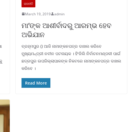
ରାଜନୀତି
March 19, 2019
admin
ମା’ଙ୍କ ଆଶୀର୍ବାଦରୁ ଆରମ୍ଭ ହେବ
ଅଭିଯାନ
ୋ
ବ୍ରହ୍ମପୁର () ଆଜି ନାମାଙ୍କନପତ୍ର ଦାଖଲ କରିବେ
ମୁଖ୍ୟମନ୍ତ୍ରୀ ନବୀନ ପଟନାୟକ । ହିଂଜିଲି ନିର୍ବାଚନମଣ୍ଡଳୀ ପାଇଁ
କୁ
ଛତ୍ରପୁର ଉପଜିଲ୍ଲାପାଳଙ୍କ ନିକଟରେ ନାମାଙ୍କନପତ୍ର ଦାଖଲ
କରିବେ ।
Read More