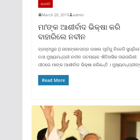
ରାଜନୀତି
March 20, 2019
admin
ମା’ଙ୍କ ଆଶୀର୍ବାଦ ଭିକ୍ଷା କରି
ବାହାରିଲେ ନବୀନ
ବ୍ରହ୍ମପୁର () ନାମାଙ୍କନପତ୍ର ଦାଖଲ ପୂର୍ବରୁ ବିଜେଡି ସୁପ୍ରିମ
ତଥା ମୁଖ୍ୟମନ୍ତ୍ରୀ ନବୀନ ପଟନାୟକ ଐତିହାସିକ ତାରାତାରିଣୀ
ପୀଠରେ ମାଙ୍କ ଆଶୀର୍ବାଦ ଭିକ୍ଷା କରିଛନ୍ତି । ମୁଖ୍ୟମନ୍ତ୍ରୀଙ୍
Read More