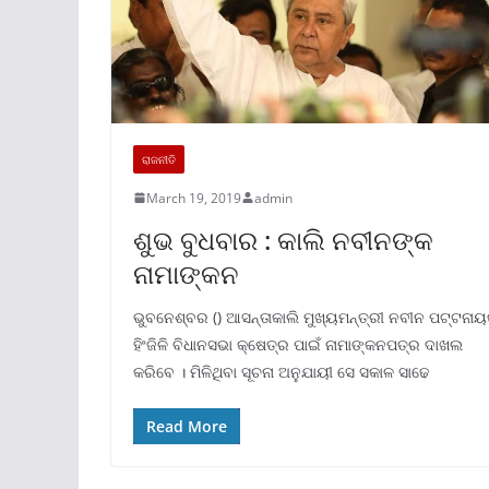
ରାଜନୀତି
March 19, 2019
admin
ଶୁଭ ବୁଧବାର : କାଲି ନବୀନଙ୍କ
ନାମାଙ୍କନ
ଭୁବନେଶ୍ବର () ଆସନ୍ତାକାଲି ମୁଖ୍ୟମନ୍ତ୍ରୀ ନବୀନ ପଟ୍ଟନା
ହିଂଜିଳି ବିଧାନସଭା କ୍ଷେତ୍ର ପାଇଁ ନାମାଙ୍କନପତ୍ର ଦାଖଲ
କରିବେ । ମିଳିଥିବା ସୂଚନା ଅନୁଯାୟୀ ସେ ସକାଳ ସାଢେ
Read More