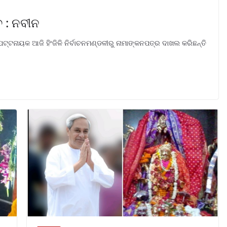
ବ : ନବୀନ
ପଟ୍ଟନାୟକ ଆଜି ହିଂଜିଳି ନିର୍ବାଚନମଣ୍ଡଳୀରୁ ନାମାଙ୍କନପତ୍ର ଦାଖଲ କରିଛନ୍ତି