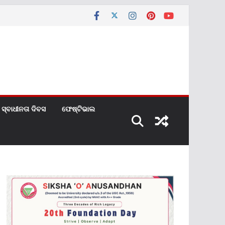
ସ୍ବାଧୀନତା ଦିବସ
ଫେଷ୍ଟିଭାଲ