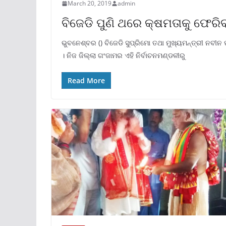
March 20, 2019
admin
ବିଜେଡି ପୁଣି ଥରେ କ୍ଷମତାକୁ ଫେରି
ଭୁବନେଶ୍ବର () ବିଜେଡି ସୁପ୍ରିମୋ ତଥା ମୁଖ୍ୟମନ୍ତ୍ରୀ ନବୀନ 
। ନିଜ ଜିଲ୍ଲା ଗଂଜାମର ଏହି ନିର୍ବାଚନମଣ୍ଡଳୀରୁ
Read More