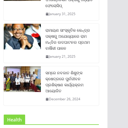
ଫେଲୋସିପ୍‌
January 31, 2025
ରାମାୟଣ ସାଂସ୍କୃତିକ କେନ୍ଦ୍ର
ପକ୍ଷରୁ ଅଯୋଧ୍ୟାରେ ରାମ
ମନ୍ଦିର ଉଦଘାଟନର ପ୍ରଥମ
ବାର୍ଷିକୀ ପାଳନ
January 21, 2025
ସମ୍‌ରେ ନବଜାତ ଶିଶୁଙ୍କ
କ୍ଷେତ୍ରରେ ପୁର୍ନଜୀବନ
ପ୍ରଶିକ୍ଷଣ କାର୍ଯ୍ୟକ୍ରମ
ଆୟୋଜିତ
December 26, 2024
Health