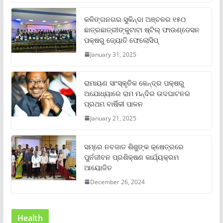
କଳିଙ୍ଗନଗର ସୁକିନ୍ଦା ଅଞ୍ଚଳର ୧୫୦
ଛାତ୍ରଛାତ୍ରୀଙ୍କୁଟାଟା ଷ୍ଟିଲ୍ ଫାଉଣ୍ଡେସନ
ପକ୍ଷରୁ ଜ୍ୟୋତି ଫେଲୋସିପ୍‌
January 31, 2025
ରାମାୟଣ ସାଂସ୍କୃତିକ କେନ୍ଦ୍ର ପକ୍ଷରୁ
ଅଯୋଧ୍ୟାରେ ରାମ ମନ୍ଦିର ଉଦଘାଟନର
ପ୍ରଥମ ବାର୍ଷିକୀ ପାଳନ
January 21, 2025
ସମ୍‌ରେ ନବଜାତ ଶିଶୁଙ୍କ କ୍ଷେତ୍ରରେ
ପୁର୍ନଜୀବନ ପ୍ରଶିକ୍ଷଣ କାର୍ଯ୍ୟକ୍ରମ
ଆୟୋଜିତ
December 26, 2024
Health