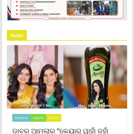
News
BUSINESS
HEALTH
LATEST
ଡାବର ଆମଲାର “କେୟାର୍ ୱାହାଁ ଜହାଁ