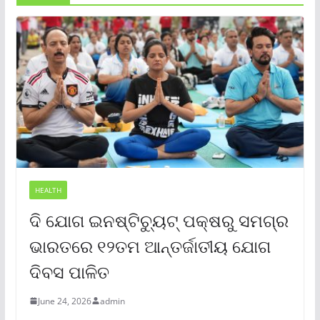
HEALTH
ଦି ଯୋଗ ଇନଷ୍ଟିଚ୍ୟୁଟ୍ ପକ୍ଷରୁ ସମଗ୍ର
ଭାରତରେ ୧୨ତମ ଆନ୍ତର୍ଜାତୀୟ ଯୋଗ
ଦିବସ ପାଳିତ
June 24, 2026
admin