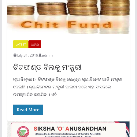
LATEST
ଜାତୀୟ
July 31, 2019
admin
ଚିଟଫଣ୍ଡ ବିଲକୁ ମଂଜୁରୀ
ନୂଆଦିଲ୍ଲୀ () ଚିଟଫଣ୍ଡ ବିଲକୁ କେନ୍ଦ୍ର କ୍ୟାବିନେଟ ଆଜି ମଂଜୁରୀ
ଦେଇଛି । କ୍ୟାବିନେଟର ମଂଜୁରୀ ପାଇବା ପରେ ଏହା ସଂସଦରେ
ଉପସ୍ଥାପିତ କରାଯିବ । ଏହି
Read More