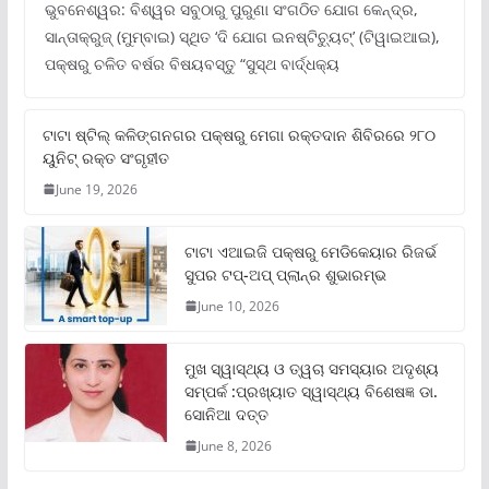
ଭୁବନେଶ୍ୱର: ବିଶ୍ୱର ସବୁଠାରୁ ପୁରୁଣା ସଂଗଠିତ ଯୋଗ କେନ୍ଦ୍ର,
ସାନ୍ତାକ୍ରୁଜ୍ (ମୁମ୍ବାଇ) ସ୍ଥିତ ‘ଦି ଯୋଗ ଇନଷ୍ଟିଚ୍ୟୁଟ୍‌’ (ଟିୱାଇଆଇ),
ପକ୍ଷରୁ ଚଳିତ ବର୍ଷର ବିଷୟବସ୍ତୁ “ସୁସ୍ଥ ବାର୍ଦ୍ଧକ୍ୟ
ଟାଟା ଷ୍ଟିଲ୍‌ କଳିଙ୍ଗନଗର ପକ୍ଷରୁ ମେଗା ରକ୍ତଦାନ ଶିବିରରେ ୨୮୦
ୟୁନିଟ୍‌ ରକ୍ତ ସଂଗୃହୀତ
June 19, 2026
ଟାଟା ଏଆଇଜି ପକ୍ଷରୁ ମେଡିକେୟାର ରିଜର୍ଭ
ସୁପର ଟପ୍‌-ଅପ୍ ପ୍ଲାନ୍‌ର ଶୁଭାରମ୍ଭ
June 10, 2026
ମୁଖ ସ୍ୱାସ୍ଥ୍ୟ ଓ ତ୍ୱଚା ସମସ୍ୟାର ଅଦୃଶ୍ୟ
ସମ୍ପର୍କ :ପ୍ରଖ୍ୟାତ ସ୍ୱାସ୍ଥ୍ୟ ବିଶେଷଜ୍ଞ ଡା.
ସୋନିଆ ଦତ୍ତ
June 8, 2026