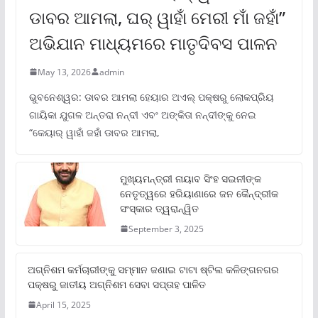
ଡାବର ଆମଲା, ଘର୍ ୱାହାଁ ମେରୀ ମାଁ ଜହାଁ”
ଅଭିଯାନ ମାଧ୍ୟମରେ ମାତୃଦିବସ ପାଳନ
May 13, 2026
admin
ଭୁବନେଶ୍ୱର: ଡାବର ଆମଲା ହେୟାର ଅଏଲ୍ ପକ୍ଷରୁ ଲୋକପ୍ରିୟ
ଗାୟିକା ଯୁଗଳ ଅନ୍ତରା ନନ୍ଦୀ ଏବଂ ଅଙ୍କିତା ନନ୍ଦୀଙ୍କୁ ନେଇ
“କେୟାର୍ ୱାହାଁ ଜହାଁ ଡାବର ଆମଲା,
ମୁଖ୍ୟମନ୍ତ୍ରୀ ନାୟାବ ସିଂହ ସଇନୀଙ୍କ
ନେତୃତ୍ୱରେ ହରିୟାଣାରେ ଜନ କୈନ୍ଦ୍ରୀକ
ସଂସ୍କାର ତ୍ୱରାନ୍ୱିତ
September 3, 2025
ଅଗ୍ନିଶମ କର୍ମଚାରୀଙ୍କୁ ସମ୍ମାନ ଜଣାଇ ଟାଟା ଷ୍ଟିଲ କଳିଙ୍ଗନଗର
ପକ୍ଷରୁ ଜାତୀୟ ଅଗ୍ନିଶମ ସେବା ସପ୍ତାହ ପାଳିତ
April 15, 2025