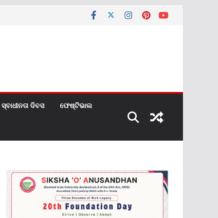
ସ୍ବାଧୀନତା ଦିବସ
ଫେଷ୍ଟିଭାଲ