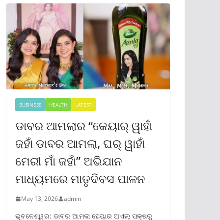
BUSINESS
HEALTH
LATEST
ଡାବର ଆମଲାର “କେୟାର୍ ୱାହାଁ
ଜହାଁ ଡାବର ଆମଲା, ଘର୍ ୱାହାଁ
ମେରୀ ମାଁ ଜହାଁ” ଅଭିଯାନ
ମାଧ୍ୟମରେ ମାତୃଦିବସ ପାଳନ
May 13, 2026
admin
ଭୁବନେଶ୍ୱର: ଡାବର ଆମଲା ହେୟାର ଅଏଲ୍ ପକ୍ଷରୁ