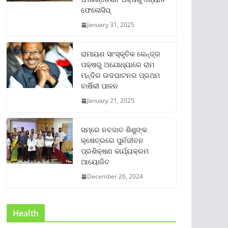
ଫେଲୋସିପ୍‌
January 31, 2025
ରାମାୟଣ ସାଂସ୍କୃତିକ କେନ୍ଦ୍ର
ପକ୍ଷରୁ ଅଯୋଧ୍ୟାରେ ରାମ
ମନ୍ଦିର ଉଦଘାଟନର ପ୍ରଥମ
ବାର୍ଷିକୀ ପାଳନ
January 21, 2025
ସମ୍‌ରେ ନବଜାତ ଶିଶୁଙ୍କ
କ୍ଷେତ୍ରରେ ପୁର୍ନଜୀବନ
ପ୍ରଶିକ୍ଷଣ କାର୍ଯ୍ୟକ୍ରମ
ଆୟୋଜିତ
December 26, 2024
Health