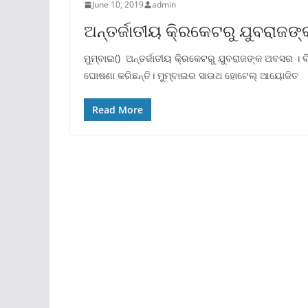
June 10, 2019
admin
ଅନ୍ତର୍ଜାତୀୟ କି୍ରକେଟରୁ ଯୁବରାଜ
ମୁମ୍ବାଇ() ଅନ୍ତର୍ଜାତୀୟ କି୍ରକେଟରୁ ଯୁବରାଜଙ୍କ ଅବସର । ବି
ଘୋଷଣା କରିଛନ୍ତି। ମୁମ୍ବାଇର ସାଉଥ ହୋଟେଲ୍ ଆୟୋଜିତ
Read More