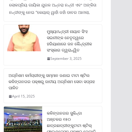
ଲୋକପ୍ରିୟ ଗାୟିକା ଯୁଗଳ ଅନ୍ତରା ନନ୍ଦୀ ଏବଂ ଅଙ୍କିତା
ନନ୍ଦୀଙ୍କୁ ନେଇ “କେୟାର୍ ୱାହାଁ ଜହାଁ ଡାବର ଆମଲା,
ମୁଖ୍ୟମନ୍ତ୍ରୀ ନାୟାବ ସିଂହ
ସଇନୀଙ୍କ ନେତୃତ୍ୱରେ
ହରିୟାଣାରେ ଜନ କୈନ୍ଦ୍ରୀକ
ସଂସ୍କାର ତ୍ୱରାନ୍ୱିତ
September 3, 2025
ଅଗ୍ନିଶମ କର୍ମଚାରୀଙ୍କୁ ସମ୍ମାନ ଜଣାଇ ଟାଟା ଷ୍ଟିଲ
କଳିଙ୍ଗନଗର ପକ୍ଷରୁ ଜାତୀୟ ଅଗ୍ନିଶମ ସେବା ସପ୍ତାହ
ପାଳିତ
April 15, 2025
କଳିଙ୍ଗନଗର ସୁକିନ୍ଦା
ଅଞ୍ଚଳର ୧୫୦
ଛାତ୍ରଛାତ୍ରୀଙ୍କୁଟାଟା ଷ୍ଟିଲ୍
ଫାଉଣ୍ଡେସନ ପକ୍ଷରୁ ଜ୍ୟୋତି