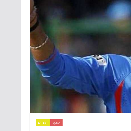
LATEST
କ୍ରୀଡା