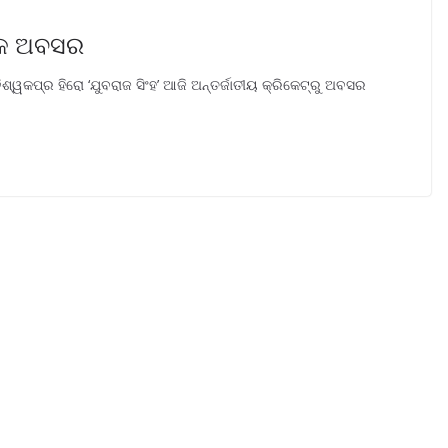
ଙ୍କ ଅବସର
ଶ୍ୱକପ୍ର ହିରୋ ‘ଯୁବରାଜ ସିଂହ’ ଆଜି ଅନ୍ତର୍ଜାତୀୟ କ୍ରିକେଟ୍ରୁ ଅବସର