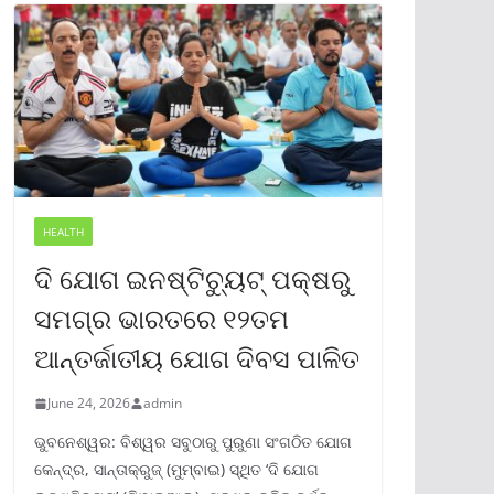
HEALTH
ଦି ଯୋଗ ଇନଷ୍ଟିଚ୍ୟୁଟ୍ ପକ୍ଷରୁ
ସମଗ୍ର ଭାରତରେ ୧୨ତମ
ଆନ୍ତର୍ଜାତୀୟ ଯୋଗ ଦିବସ ପାଳିତ
June 24, 2026
admin
ଭୁବନେଶ୍ୱର: ବିଶ୍ୱର ସବୁଠାରୁ ପୁରୁଣା ସଂଗଠିତ ଯୋଗ
କେନ୍ଦ୍ର, ସାନ୍ତାକ୍ରୁଜ୍ (ମୁମ୍ବାଇ) ସ୍ଥିତ ‘ଦି ଯୋଗ