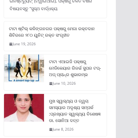
ଇନଷ୍ଟିଚ୍ୟୁଟ୍‌’ (ଟିୱାଇଆଇ), ପକ୍ଷରୁ ଚଳିତ ବର୍ଷର
ବିଷୟବସ୍ତୁ “ସୁସ୍ଥ ବାର୍ଦ୍ଧକ୍ୟ
ଟାଟା ଷ୍ଟିଲ୍‌ କଳିଙ୍ଗନଗର ପକ୍ଷରୁ ମେଗା ରକ୍ତଦାନ
ଶିବିରରେ ୨୮୦ ୟୁନିଟ୍‌ ରକ୍ତ ସଂଗୃହୀତ
June 19, 2026
ଟାଟା ଏଆଇଜି ପକ୍ଷରୁ
ମେଡିକେୟାର ରିଜର୍ଭ ସୁପର ଟପ୍‌-
ଅପ୍ ପ୍ଲାନ୍‌ର ଶୁଭାରମ୍ଭ
June 10, 2026
ମୁଖ ସ୍ୱାସ୍ଥ୍ୟ ଓ ତ୍ୱଚା
ସମସ୍ୟାର ଅଦୃଶ୍ୟ ସମ୍ପର୍କ
:ପ୍ରଖ୍ୟାତ ସ୍ୱାସ୍ଥ୍ୟ ବିଶେଷଜ୍ଞ
ଡା. ସୋନିଆ ଦତ୍ତ
June 8, 2026