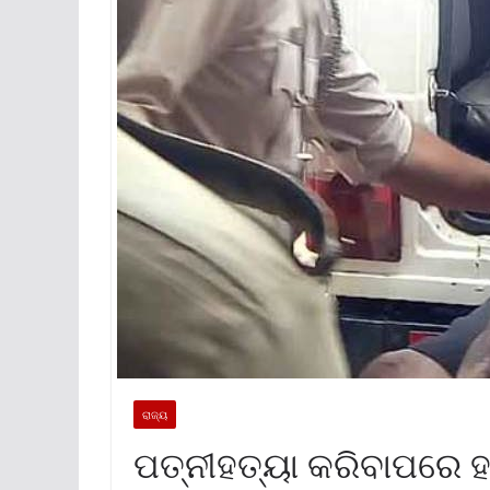
ରାଜ୍ୟ
ପତ୍ନୀହତ୍ୟା କରିବାପରେ 