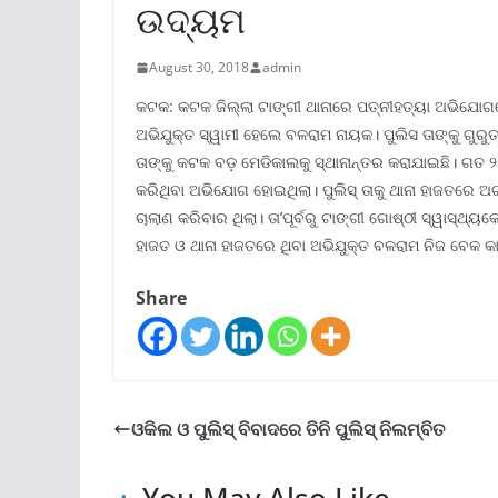
ଉଦ୍ୟମ
August 30, 2018
admin
କଟକ: କଟକ ଜିଲ୍ଲା ଟାଙ୍ଗୀ ଥାନାରେ ପତ୍ନୀହତ୍ୟା ଅଭିଯୋଗ
ଅଭିଯୁକ୍ତ ସ୍ୱାମୀ ହେଲେ ବଳରାମ ନାୟକ। ପୁଲିସ ତାଙ୍କୁ ଗୁରୁ
ତାଙ୍କୁ କଟକ ବଡ଼ ମେଡିକାଲକୁ ସ୍ଥାନାନ୍ତର କରାଯାଇଛି। ଗତ ୨୭
କରିଥିବା ଅଭିଯୋଗ ହୋଇଥିଲା। ପୁଲିସ୍ ତାକୁ ଥାନା ହାଜତରେ ଅଟ
ଚାଲାଣ କରିବାର ଥିଲା। ତା’ପୂର୍ବରୁ ଟାଙ୍ଗୀ ଗୋଷ୍ଠୀ ସ୍ୱାସ୍ଥ
ହାଜତ ଓ ଥାନା ହାଜତରେ ଥିବା ଅଭିଯୁକ୍ତ ବଳରାମ ନିଜ ବେକ କ
Share
ଓକିଲ ଓ ପୁଲିସ୍‌ ବିବାଦରେ ତିନି ପୁଲିସ୍ ନିଲମ୍ବିତ