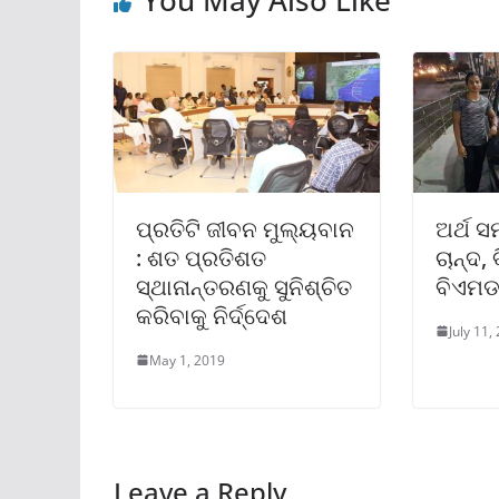
You May Also Like
ପ୍ରତିଟି ଜୀବନ ମୁଲ୍ୟବାନ
ଅର୍ଥ ସ
: ଶତ ପ୍ରତିଶତ
ଚାନ୍ଦ,
ସ୍ଥାନାନ୍ତରଣକୁ ସୁନିଶ୍ଚିତ
ବିଏମଡବ
କରିବାକୁ ନିର୍ଦ୍ଦେଶ
July 11,
May 1, 2019
Leave a Reply