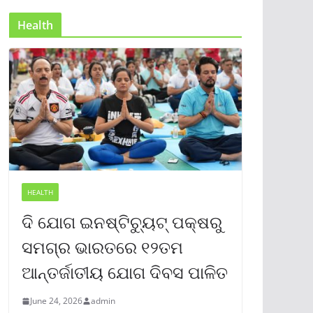
Health
HEALTH
ଦି ଯୋଗ ଇନଷ୍ଟିଚ୍ୟୁଟ୍ ପକ୍ଷରୁ
ସମଗ୍ର ଭାରତରେ ୧୨ତମ
ଆନ୍ତର୍ଜାତୀୟ ଯୋଗ ଦିବସ ପାଳିତ
June 24, 2026
admin