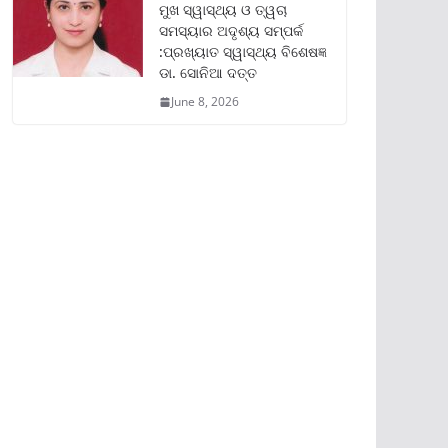
ମୁଖ ସ୍ୱାସ୍ଥ୍ୟ ଓ ତ୍ୱଚା
ସମସ୍ୟାର ଅଦୃଶ୍ୟ ସମ୍ପର୍କ
:ପ୍ରଖ୍ୟାତ ସ୍ୱାସ୍ଥ୍ୟ ବିଶେଷଜ୍ଞ
ଡା. ସୋନିଆ ଦତ୍ତ
June 8, 2026