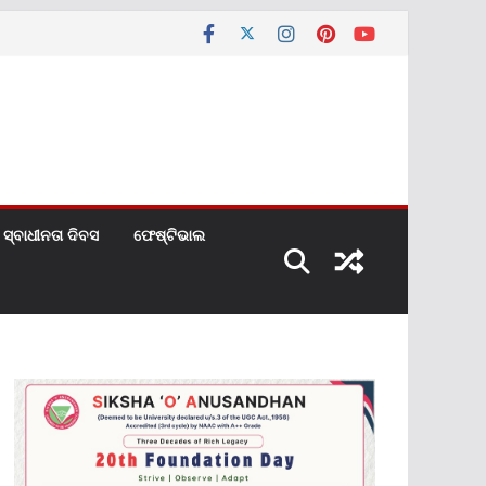
ସ୍ବାଧୀନତା ଦିବସ
ଫେଷ୍ଟିଭାଲ