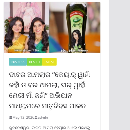
BUSINESS
HEALTH
LATEST
ଡାବର ଆମଲାର “କେୟାର୍ ୱାହାଁ
ଜହାଁ ଡାବର ଆମଲା, ଘର୍ ୱାହାଁ
ମେରୀ ମାଁ ଜହାଁ” ଅଭିଯାନ
ମାଧ୍ୟମରେ ମାତୃଦିବସ ପାଳନ
May 13, 2026
admin
ଭୁବନେଶ୍ୱର: ଡାବର ଆମଲା ହେୟାର ଅଏଲ୍ ପକ୍ଷରୁ