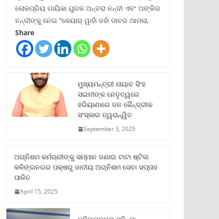
ଲୋକପ୍ରିୟ ଗାୟିକା ଯୁଗଳ ଅନ୍ତରା ନନ୍ଦୀ ଏବଂ ଅଙ୍କିତା
ନନ୍ଦୀଙ୍କୁ ନେଇ “କେୟାର୍ ୱାହାଁ ଜହାଁ ଡାବର ଆମଲା,
Share
ମୁଖ୍ୟମନ୍ତ୍ରୀ ନାୟାବ ସିଂହ
ସଇନୀଙ୍କ ନେତୃତ୍ୱରେ
ହରିୟାଣାରେ ଜନ କୈନ୍ଦ୍ରୀକ
ସଂସ୍କାର ତ୍ୱରାନ୍ୱିତ
September 3, 2025
ଅଗ୍ନିଶମ କର୍ମଚାରୀଙ୍କୁ ସମ୍ମାନ ଜଣାଇ ଟାଟା ଷ୍ଟିଲ
କଳିଙ୍ଗନଗର ପକ୍ଷରୁ ଜାତୀୟ ଅଗ୍ନିଶମ ସେବା ସପ୍ତାହ
ପାଳିତ
April 15, 2025