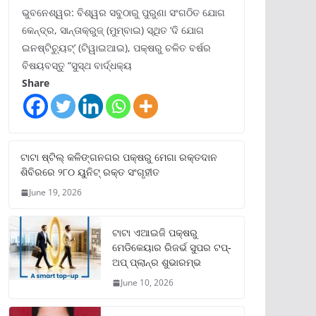
ଭୁବନେଶ୍ୱର: ବିଶ୍ୱର ସବୁଠାରୁ ପୁରୁଣା ସଂଗଠିତ ଯୋଗ
କେନ୍ଦ୍ର, ସାନ୍ତାକ୍ରୁଜ୍ (ମୁମ୍ବାଇ) ସ୍ଥିତ ‘ଦି ଯୋଗ
ଇନଷ୍ଟିଚ୍ୟୁଟ୍‌’ (ଟିୱାଇଆଇ), ପକ୍ଷରୁ ଚଳିତ ବର୍ଷର
ବିଷୟବସ୍ତୁ “ସୁସ୍ଥ ବାର୍ଦ୍ଧକ୍ୟ
Share
ଟାଟା ଷ୍ଟିଲ୍‌ କଳିଙ୍ଗନଗର ପକ୍ଷରୁ ମେଗା ରକ୍ତଦାନ
ଶିବିରରେ ୨୮୦ ୟୁନିଟ୍‌ ରକ୍ତ ସଂଗୃହୀତ
June 19, 2026
ଟାଟା ଏଆଇଜି ପକ୍ଷରୁ
ମେଡିକେୟାର ରିଜର୍ଭ ସୁପର ଟପ୍‌-
ଅପ୍ ପ୍ଲାନ୍‌ର ଶୁଭାରମ୍ଭ
June 10, 2026