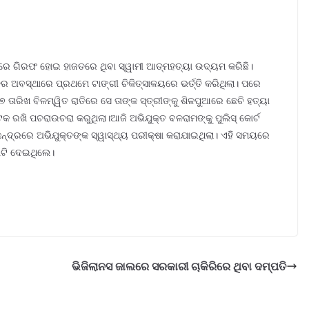
ରେ ଗିରଫ ହୋଇ ହାଜତରେ ଥିବା ସ୍ୱାମୀ ଆତ୍ମହତ୍ୟା ଉଦ୍ୟମ କରିଛି।
ତର ଅବସ୍ଥାରେ ପ୍ରଥମେ ଟାଙ୍ଗୀ ଚିକିତ୍ସାଳୟରେ ଭର୍ତ୍ତି କରିଥିଲା। ପରେ
 ତାରିଖ ବିଳମ୍ୱିତ ରାତିରେ ସେ ତାଙ୍କ ସ୍ତ୍ରୀଙ୍କୁ ଶିଳପୁଆରେ ଛେଚି ହତ୍ୟା
କ ରଖି ପଚରାଉଚରା କରୁଥିଲା।ଆଜି ଅଭିଯୁକ୍ତ ବଳରାମଙ୍କୁ ପୁଲିସ୍ କୋର୍ଟ
୍ୟକେନ୍ଦ୍ରରେ ଅଭିଯୁକ୍ତଙ୍କ ସ୍ୱାସ୍ଥ୍ୟ ପରୀକ୍ଷା କରାଯାଇଥିଲା। ଏହି ସମୟରେ
ାଟି ଦେଇଥିଲେ।
ଭିଜିଲାନସ ଜାଲରେ ସରକାରୀ ଚାକିରିରେ ଥିବା ଦମ୍ପତି