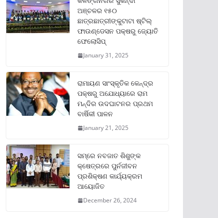
କଳିଙ୍ଗନଗର ସୁକିନ୍ଦା
ଅଞ୍ଚଳର ୧୫୦
ଛାତ୍ରଛାତ୍ରୀଙ୍କୁଟାଟା ଷ୍ଟିଲ୍
ଫାଉଣ୍ଡେସନ ପକ୍ଷରୁ ଜ୍ୟୋତି
ଫେଲୋସିପ୍‌
January 31, 2025
ରାମାୟଣ ସାଂସ୍କୃତିକ କେନ୍ଦ୍ର
ପକ୍ଷରୁ ଅଯୋଧ୍ୟାରେ ରାମ
ମନ୍ଦିର ଉଦଘାଟନର ପ୍ରଥମ
ବାର୍ଷିକୀ ପାଳନ
January 21, 2025
ସମ୍‌ରେ ନବଜାତ ଶିଶୁଙ୍କ
କ୍ଷେତ୍ରରେ ପୁର୍ନଜୀବନ
ପ୍ରଶିକ୍ଷଣ କାର୍ଯ୍ୟକ୍ରମ
ଆୟୋଜିତ
December 26, 2024