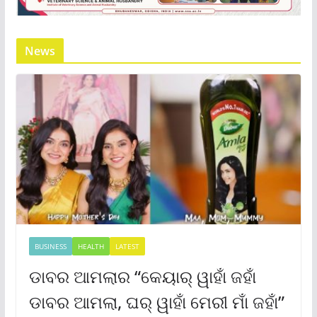
News
BUSINESS
HEALTH
LATEST
ଡାବର ଆମଲାର “କେୟାର୍ ୱାହାଁ ଜହାଁ
ଡାବର ଆମଲା, ଘର୍ ୱାହାଁ ମେରୀ ମାଁ ଜହାଁ”