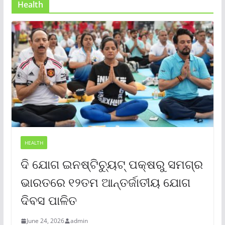
Health
HEALTH
ଦି ଯୋଗ ଇନଷ୍ଟିଚ୍ୟୁଟ୍ ପକ୍ଷରୁ ସମଗ୍ର
ଭାରତରେ ୧୨ତମ ଆନ୍ତର୍ଜାତୀୟ ଯୋଗ
ଦିବସ ପାଳିତ
June 24, 2026
admin