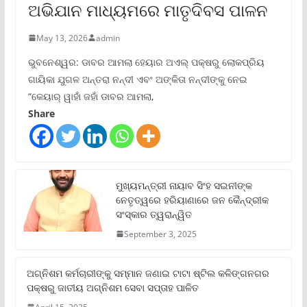
ଅଭିଯାନ ମାଧ୍ୟମରେ ମାତୃଦିବସ ପାଳନ
May 13, 2026
admin
ଭୁବନେଶ୍ୱର: ଡାବର ଆମଲା ହେୟାର ଅଏଲ୍ ପକ୍ଷରୁ ଲୋକପ୍ରିୟ
ଗାୟିକା ଯୁଗଳ ଅନ୍ତରା ନନ୍ଦୀ ଏବଂ ଅଙ୍କିତା ନନ୍ଦୀଙ୍କୁ ନେଇ
“କେୟାର୍ ୱାହାଁ ଜହାଁ ଡାବର ଆମଲା,
Share
ମୁଖ୍ୟମନ୍ତ୍ରୀ ନାୟାବ ସିଂହ ସଇନୀଙ୍କ
ନେତୃତ୍ୱରେ ହରିୟାଣାରେ ଜନ କୈନ୍ଦ୍ରୀକ
ସଂସ୍କାର ତ୍ୱରାନ୍ୱିତ
September 3, 2025
ଅଗ୍ନିଶମ କର୍ମଚାରୀଙ୍କୁ ସମ୍ମାନ ଜଣାଇ ଟାଟା ଷ୍ଟିଲ କଳିଙ୍ଗନଗର
ପକ୍ଷରୁ ଜାତୀୟ ଅଗ୍ନିଶମ ସେବା ସପ୍ତାହ ପାଳିତ