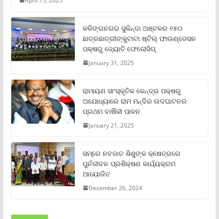
April 15, 2025
କଳିଙ୍ଗନଗର ସୁକିନ୍ଦା ଅଞ୍ଚଳର ୧୫୦
ଛାତ୍ରଛାତ୍ରୀଙ୍କୁଟାଟା ଷ୍ଟିଲ୍ ଫାଉଣ୍ଡେସନ
ପକ୍ଷରୁ ଜ୍ୟୋତି ଫେଲୋସିପ୍‌
January 31, 2025
ରାମାୟଣ ସାଂସ୍କୃତିକ କେନ୍ଦ୍ର ପକ୍ଷରୁ
ଅଯୋଧ୍ୟାରେ ରାମ ମନ୍ଦିର ଉଦଘାଟନର
ପ୍ରଥମ ବାର୍ଷିକୀ ପାଳନ
January 21, 2025
ସମ୍‌ରେ ନବଜାତ ଶିଶୁଙ୍କ କ୍ଷେତ୍ରରେ
ପୁର୍ନଜୀବନ ପ୍ରଶିକ୍ଷଣ କାର୍ଯ୍ୟକ୍ରମ
ଆୟୋଜିତ
December 26, 2024