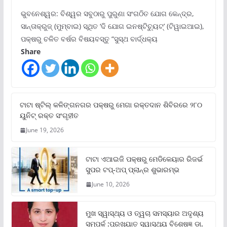
ଭୁବନେଶ୍ୱର: ବିଶ୍ୱର ସବୁଠାରୁ ପୁରୁଣା ସଂଗଠିତ ଯୋଗ କେନ୍ଦ୍ର,
ସାନ୍ତାକ୍ରୁଜ୍ (ମୁମ୍ବାଇ) ସ୍ଥିତ ‘ଦି ଯୋଗ ଇନଷ୍ଟିଚ୍ୟୁଟ୍‌’ (ଟିୱାଇଆଇ),
ପକ୍ଷରୁ ଚଳିତ ବର୍ଷର ବିଷୟବସ୍ତୁ “ସୁସ୍ଥ ବାର୍ଦ୍ଧକ୍ୟ
Share
ଟାଟା ଷ୍ଟିଲ୍‌ କଳିଙ୍ଗନଗର ପକ୍ଷରୁ ମେଗା ରକ୍ତଦାନ ଶିବିରରେ ୨୮୦
ୟୁନିଟ୍‌ ରକ୍ତ ସଂଗୃହୀତ
June 19, 2026
ଟାଟା ଏଆଇଜି ପକ୍ଷରୁ ମେଡିକେୟାର ରିଜର୍ଭ
ସୁପର ଟପ୍‌-ଅପ୍ ପ୍ଲାନ୍‌ର ଶୁଭାରମ୍ଭ
June 10, 2026
ମୁଖ ସ୍ୱାସ୍ଥ୍ୟ ଓ ତ୍ୱଚା ସମସ୍ୟାର ଅଦୃଶ୍ୟ
ସମ୍ପର୍କ :ପ୍ରଖ୍ୟାତ ସ୍ୱାସ୍ଥ୍ୟ ବିଶେଷଜ୍ଞ ଡା.