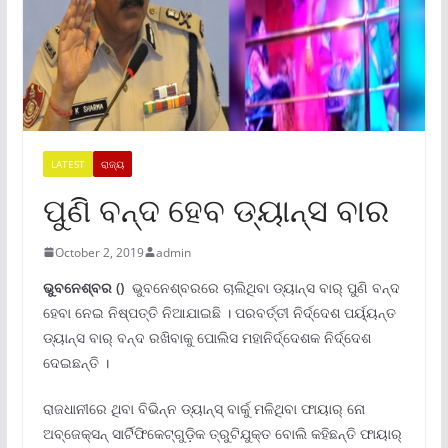
LATEST
ରାଜ୍ୟ
ପୁଣି ବନ୍ଦ ହେବ ଡ୍ୟାନ୍ସ ବାର
October 2, 2019
admin
ଭୁବନେଶ୍ବର ()
ଭୁବନେଶ୍ବରରେ ଚାଲିଥିବା ଡ୍ୟାନ୍ସ ବାର୍ ପୁଣି ବନ୍ଦ
ହେବା ନେଇ ନିଷ୍ପତ୍ତି ନିଆଯାଇଛି । ପରବର୍ତ୍ତୀ ନିର୍ଦ୍ଦେଶ ପର୍ୟ୍ୟନ୍ତ
ଡ୍ୟାନ୍ସ ବାର୍ ବନ୍ଦ ରଖିବାକୁ ପୋଲିସ ମହାନିର୍ଦ୍ଦେଶକ ନିର୍ଦ୍ଦେଶ
ଦେଇଛନ୍ତି ।
ରାଜଧାନୀରେ ଥିବା ବିଭିନ୍ନ ଡ୍ୟାନ୍ସ୍ ବାର୍କୁ ମଳିଥିବା ଫାୟାର୍ ନୋ
ଅବ୍ଜେକ୍ସନ୍ ସାର୍ଟିଫିକେଟ୍ଗୁଡ଼ିକ ତ୍ରୁଟିଯୁକ୍ତ ବୋଲି କହିଛନ୍ତି ଫାୟାର୍