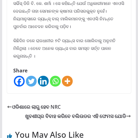
ସର୍ଭିସ୍ ଡିଜି ବି. କେ. ଶର୍ମା । ସେ କହିଛନ୍ତି ଯେଉଁ ଅଧିକାରୀମାନେ ଏନଓସି
ଦେଇଛନ୍ତି ତାହା ସେମାନଙ୍କ କ୍ଷମତା ପରିସରଭୁକ୍ତ ନୁହେଁ।
ନିୟମାନୁସାରେ ଡ୍ୟାନ୍ସ୍ ବାର୍ ମାଲିକମାନଙ୍କୁ ଏନଓସି ନିମନ୍ତେ
ପୁନର୍ବାର ଆବେଦନ କରିବାକୁ ପଡ଼ିବ।
କିଛିଦିନ ତଳେ ରାଜଧାନୀର ୭ଟି ଡ୍ୟାନ୍ସ ବାର ଖୋଲିବାକୁ ଅନୁମତି
ମିଳିଥିଲା । ତେବେ ଅନେକ ଡ୍ୟାନ୍ସ ବାର ସମସ୍ତ ସର୍ତ୍ତ ପାଳନ
କରୁନାହାନ୍ତି ।
Share
ଓଡିଶାରେ ଲାଗୁ ହେବ NRC
ଖୁବଶୀଘ୍ର ବିବାହ କରିବେ ବଲିଉଡର ଏହି ଫେମସ ଯୋଡି
You May Also Like