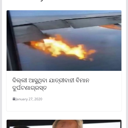
ଦିଲ୍ଲୀ ଆସୁଥିବା ଯାତ୍ରୀବାହୀ ବିମାନ
ଦୁର୍ଘଟଣାଗ୍ରସ୍ତ
January 27, 2020