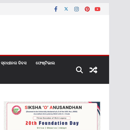
ସ୍ବାଧୀନତା ଦିବସ
ଫେଷ୍ଟିଭାଲ