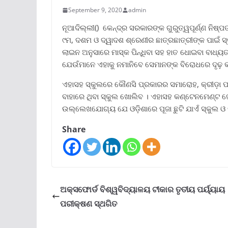
September 9, 2020
admin
ନୂଆଦିଲ୍ଲୀ() କେନ୍ଦ୍ର ସରକାରଙ୍କ ଗୁରୁତ୍ୱପୂର୍ଣ୍ଣ ନିଷ
୯ମ, ଦଶମ ଓ ଦ୍ୱାଦଶ ଶ୍ରେଣୀର ଛାତ୍ରଛାତ୍ରୀଙ୍କ ପାଇଁ 
ଲାଇନ ଅନୁସାରେ ମାସ୍କ ପିନ୍ଧିବା ସହ ହାତ ଧୋଇବା ବାଧ୍ୟତ
ଯେଉଁମାନେ ଏହାକୁ ନମାନିବେ ସେମାନଙ୍କ ବିରୋଧରେ ଦୃଢ଼ କାର
ଏହାସହ ସ୍କୁଲରେ କୌଣସି ପ୍ରକାରର ସମାରୋହ, କ୍ରୀଡ଼ା ପ୍
ବାହାରେ ଥିବା ସ୍କୁଲ ଖୋଲିବ । ଏହାସହ କଣ୍ଟେନମେଣ୍ଟ ଜୋନ
ଉଲ୍ଲେଖଯୋଗ୍ୟ ଯେ ଓଡ଼ିଶାରେ ପୂଜା ଛୁଟି ଯାଏଁ ସ୍କୁଲ ଓ 
Share
ଅକ୍ସଫୋର୍ଡ ବିଶ୍ୱବିଦ୍ୟାଳୟ ଟୀକାର ତୃତୀୟ ପର୍ୟ୍ୟାୟ
ପରୀକ୍ଷଣ ସ୍ଥଗିତ