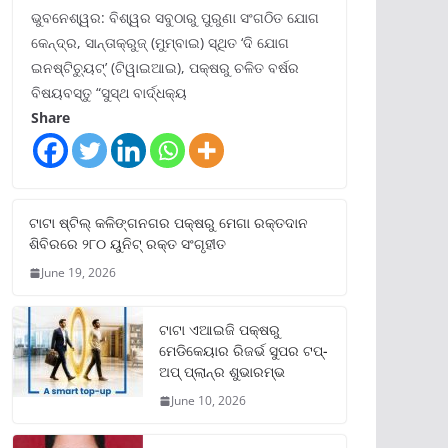
ଭୁବନେଶ୍ୱର: ବିଶ୍ୱର ସବୁଠାରୁ ପୁରୁଣା ସଂଗଠିତ ଯୋଗ
କେନ୍ଦ୍ର, ସାନ୍ତାକ୍ରୁଜ୍ (ମୁମ୍ବାଇ) ସ୍ଥିତ ‘ଦି ଯୋଗ
ଇନଷ୍ଟିଚ୍ୟୁଟ୍‌’ (ଟିୱାଇଆଇ), ପକ୍ଷରୁ ଚଳିତ ବର୍ଷର
ବିଷୟବସ୍ତୁ “ସୁସ୍ଥ ବାର୍ଦ୍ଧକ୍ୟ
Share
ଟାଟା ଷ୍ଟିଲ୍‌ କଳିଙ୍ଗନଗର ପକ୍ଷରୁ ମେଗା ରକ୍ତଦାନ
ଶିବିରରେ ୨୮୦ ୟୁନିଟ୍‌ ରକ୍ତ ସଂଗୃହୀତ
June 19, 2026
ଟାଟା ଏଆଇଜି ପକ୍ଷରୁ
ମେଡିକେୟାର ରିଜର୍ଭ ସୁପର ଟପ୍‌-
ଅପ୍ ପ୍ଲାନ୍‌ର ଶୁଭାରମ୍ଭ
June 10, 2026