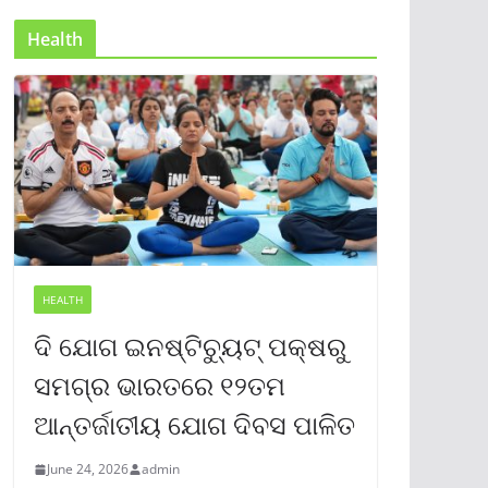
Health
HEALTH
ଦି ଯୋଗ ଇନଷ୍ଟିଚ୍ୟୁଟ୍ ପକ୍ଷରୁ
ସମଗ୍ର ଭାରତରେ ୧୨ତମ
ଆନ୍ତର୍ଜାତୀୟ ଯୋଗ ଦିବସ ପାଳିତ
June 24, 2026
admin