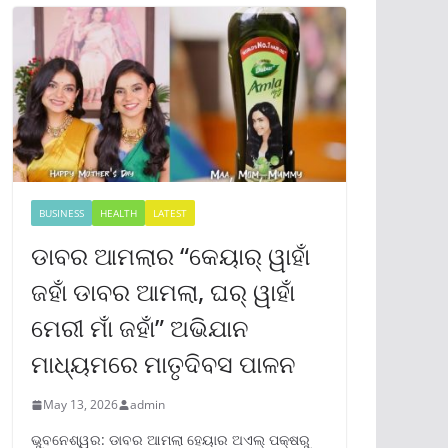
BUSINESS
HEALTH
LATEST
ଡାବର ଆମଲାର “କେୟାର୍ ୱାହାଁ
ଜହାଁ ଡାବର ଆମଲା, ଘର୍ ୱାହାଁ
ମେରୀ ମାଁ ଜହାଁ” ଅଭିଯାନ
ମାଧ୍ୟମରେ ମାତୃଦିବସ ପାଳନ
May 13, 2026
admin
ଭୁବନେଶ୍ୱର: ଡାବର ଆମଲା ହେୟାର ଅଏଲ୍ ପକ୍ଷରୁ