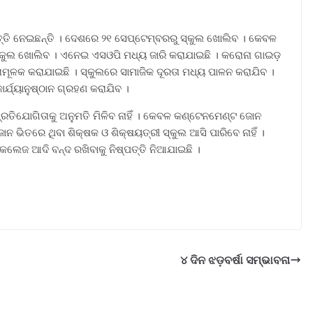
୍ପତ୍ତି ନେଇଛନ୍ତି । ଦେଶରେ ୨୧ ସେପ୍ଟେମ୍ବରରୁ ସ୍କୁଲ ଖୋଲିବ । କେବଳ
ସ୍କୁଲ ଖୋଲିବ । ଏନେଇ ଏସଓପି ମଧ୍ୟ ଜାରି କରାଯାଇଛି । କରୋନା ଗାଇଡ଼
ାମୂଳକ କରାଯାଇଛି । ସ୍କୁଲରେ ସାମାଜିକ ଦୂରତା ମଧ୍ୟ ପାଳନ କରାଯିବ ।
୍ଯ୍ୟାନୁଷ୍ଠାନ ଗ୍ରହଣ କରାଯିବ ।
ରତିଯୋଗିତାକୁ ଅନୁମତି ମିଳିବ ନାହିଁ । କେବଳ କଣ୍ଟେନମେଣ୍ଟ ଜୋନ
 ଭିତରେ ଥିବା ଶିକ୍ଷକ ଓ ଶିକ୍ଷୟତ୍ରୀ ସ୍କୁଲ ଆସି ପାରିବେ ନାହିଁ ।
କଲେଜ ଆଦି ବନ୍ଦ ରଖିବାକୁ ନିଷ୍ପତ୍ତି ନିଆଯାଇଛି ।
୪ ଦିନ ଝଡ଼ବର୍ଷା ସମ୍ଭାବନା