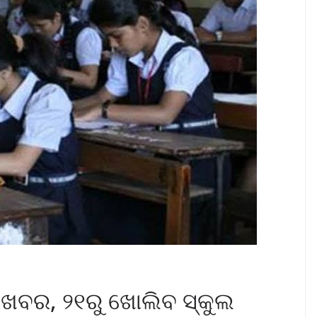
ସି ଖବର, ୨୧ରୁ ଖୋଲିବ ସ୍କୁଲ