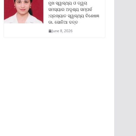
ମୁଖ ସ୍ୱାସ୍ଥ୍ୟ ଓ ତ୍ୱଚା
ସମସ୍ୟାର ଅଦୃଶ୍ୟ ସମ୍ପର୍କ
:ପ୍ରଖ୍ୟାତ ସ୍ୱାସ୍ଥ୍ୟ ବିଶେଷଜ୍ଞ
ଡା. ସୋନିଆ ଦତ୍ତ
June 8, 2026