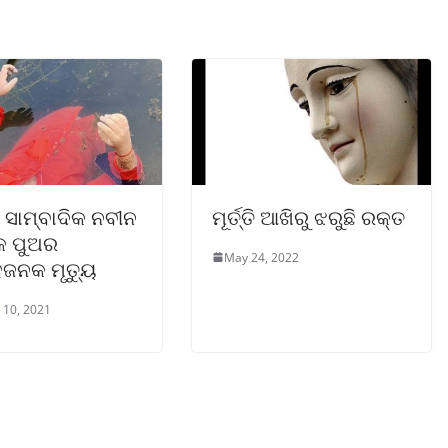
 ସାମ୍ବାଦିକ ନବୀନ
ମୂର୍ତ୍ତି ଆଖିରୁ ଝରୁଛି ରକ୍ତ
କ ପୁଅର
May 24, 2022
ହଜନକ ମୃତ୍ୟୁ
 10, 2021