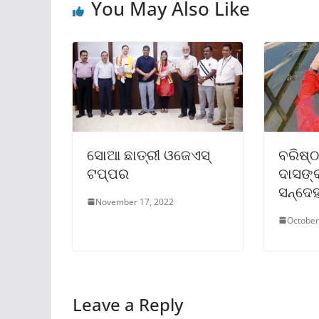
You May Also Like
ସୋଆ ଛାତ୍ରୀ ଓଜେଏସ୍
ବରିଷ୍ଠ
ଟପ୍ପର
ଦାସଙ୍
ସନ୍ଦେ
November 17, 2022
October
Leave a Reply