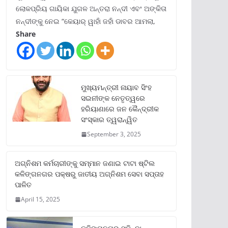
ଲୋକପ୍ରିୟ ଗାୟିକା ଯୁଗଳ ଅନ୍ତରା ନନ୍ଦୀ ଏବଂ ଅଙ୍କିତା
ନନ୍ଦୀଙ୍କୁ ନେଇ “କେୟାର୍ ୱାହାଁ ଜହାଁ ଡାବର ଆମଲା,
Share
ମୁଖ୍ୟମନ୍ତ୍ରୀ ନାୟାବ ସିଂହ
ସଇନୀଙ୍କ ନେତୃତ୍ୱରେ
ହରିୟାଣାରେ ଜନ କୈନ୍ଦ୍ରୀକ
ସଂସ୍କାର ତ୍ୱରାନ୍ୱିତ
September 3, 2025
ଅଗ୍ନିଶମ କର୍ମଚାରୀଙ୍କୁ ସମ୍ମାନ ଜଣାଇ ଟାଟା ଷ୍ଟିଲ
କଳିଙ୍ଗନଗର ପକ୍ଷରୁ ଜାତୀୟ ଅଗ୍ନିଶମ ସେବା ସପ୍ତାହ
ପାଳିତ
April 15, 2025