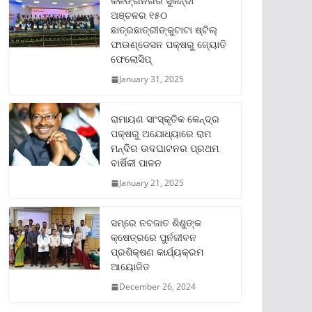
କଳିଙ୍ଗନଗର ସୁକିନ୍ଦା
ଅଞ୍ଚଳର ୧୫୦
ଛାତ୍ରଛାତ୍ରୀଙ୍କୁଟାଟା ଷ୍ଟିଲ୍
ଫାଉଣ୍ଡେସନ ପକ୍ଷରୁ ଜ୍ୟୋତି
ଫେଲୋସିପ୍‌
January 31, 2025
ରାମାୟଣ ସାଂସ୍କୃତିକ କେନ୍ଦ୍ର
ପକ୍ଷରୁ ଅଯୋଧ୍ୟାରେ ରାମ
ମନ୍ଦିର ଉଦଘାଟନର ପ୍ରଥମ
ବାର୍ଷିକୀ ପାଳନ
January 21, 2025
ସମ୍‌ରେ ନବଜାତ ଶିଶୁଙ୍କ
କ୍ଷେତ୍ରରେ ପୁର୍ନଜୀବନ
ପ୍ରଶିକ୍ଷଣ କାର୍ଯ୍ୟକ୍ରମ
ଆୟୋଜିତ
December 26, 2024