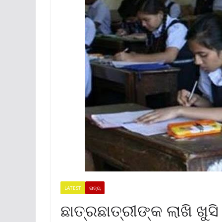
LATEST
ରାଜ୍ୟ
ଛାତ୍ରଛାତ୍ରୀଙ୍କ ଲାଖି ଖୁ