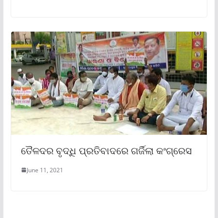
ତୈଳଦର ବୃଦ୍ଧି ପ୍ରତିବାଦରେ ଗର୍ଜିଲା କଂଗ୍ରେସ
June 11, 2021