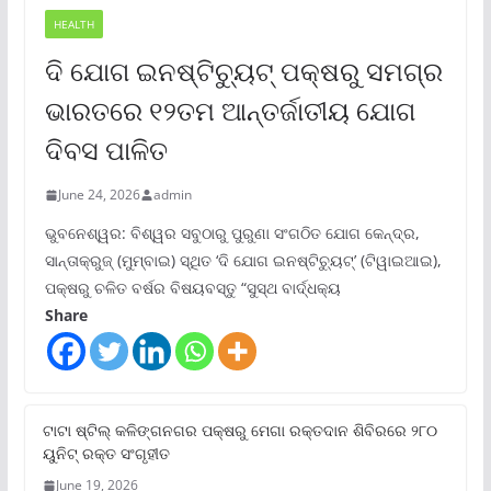
HEALTH
ଦି ଯୋଗ ଇନଷ୍ଟିଚ୍ୟୁଟ୍ ପକ୍ଷରୁ ସମଗ୍ର
ଭାରତରେ ୧୨ତମ ଆନ୍ତର୍ଜାତୀୟ ଯୋଗ
ଦିବସ ପାଳିତ
June 24, 2026
admin
ଭୁବନେଶ୍ୱର: ବିଶ୍ୱର ସବୁଠାରୁ ପୁରୁଣା ସଂଗଠିତ ଯୋଗ କେନ୍ଦ୍ର,
ସାନ୍ତାକ୍ରୁଜ୍ (ମୁମ୍ବାଇ) ସ୍ଥିତ ‘ଦି ଯୋଗ ଇନଷ୍ଟିଚ୍ୟୁଟ୍‌’ (ଟିୱାଇଆଇ),
ପକ୍ଷରୁ ଚଳିତ ବର୍ଷର ବିଷୟବସ୍ତୁ “ସୁସ୍ଥ ବାର୍ଦ୍ଧକ୍ୟ
Share
ଟାଟା ଷ୍ଟିଲ୍‌ କଳିଙ୍ଗନଗର ପକ୍ଷରୁ ମେଗା ରକ୍ତଦାନ ଶିବିରରେ ୨୮୦
ୟୁନିଟ୍‌ ରକ୍ତ ସଂଗୃହୀତ
June 19, 2026