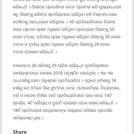
କରିଛନ୍ତି । ପିଲାଙ୍କ ପ୍ରଦର୍ଶନର ଉଚ୍ଚ ପ୍ରଶଂସା କରି ମୁଖ୍ୟମନ୍ତ୍ରୀ
ସବୁ ପିଲାଙ୍କୁ କଳିଙ୍ଗ ଷ୍ଟାଡିୟମରେ ଚାଲିଥିବା ହକି ବିଶ୍ବକପ ଖେଳ
ଦେଖିବାକୁ ଆମନ୍ତ୍ରଣ କରିଥିଲେ । ଏହି ପ୍ରତିଯୋଗିତାରେ ବିଜେତା
ହୋଇ ପ୍ରଥମ ସ୍ଥାନ ଅଧିକାର କରିଥିବା ପ୍ରତ୍ୟେକ ପିଲାଙ୍କୁ 50
ହଜାର ଟଙ୍କା, ଦ୍ବିତୀୟ ସ୍ଥାନ ଅଧିକାର କରିଥିବା ପିଲାଙ୍କୁ 30 ହଜାର
ଟଙ୍କା ଓ ତୃତୀୟ ସ୍ଥାନ ଅଧିକାର କରିଥିବା ପିଲାଙ୍କୁ 20 ହଜାର
ଟଙ୍କା ଘୋଷଣା କରିଛନ୍ତି ।
ନଭେମ୍ବର 26 ତାରିଖରୁ 29 ତାରିଖ ପର୍ଯ୍ୟନ୍ତ ନୂଆଦିଲ୍ଲୀରେ
ଜାତୀୟସ୍ତରରେ ହୋସଲା-2018 ଅନୁଷ୍ଠିତ ହୋଇଥିଲା । ଏହା ଏକ
ଆନ୍ତଃଶିଶୁ ସେବା ଅନୁଷ୍ଠାନ ପ୍ରତିଯୋଗିତା । ଏଥିରେ ଓଡିଶାରୁ 18
ବର୍ଷରୁ କମ 37ଜଣ ପିଲା ଫୁଟବଲ, ଚେସ, ଆଥଲେଟିକ୍ସ, ଚିତ୍ରାଙ୍କନ,
ତର୍କ ଓ ମଡେଲ ନିର୍ମାଣ ଆଦି ପ୍ରତିଯୋଗିତାରେ ଭାଗ ନେଇ 14ଟି
ସ୍ବର୍ଣ୍ଣ, 4ଟି ରୌପ୍ୟ ଓ ଦୁଇଟି ବ୍ରୋଞ୍ଜ ପଦକ ହାସଲ କରିଛନ୍ତି ।
18ଟି ପ୍ରତିଯୋଗୀ ରାଜ୍ୟମାନଙ୍କ ମଧ୍ୟରେ ଓଡିଶାର ପ୍ରଦର୍ଶନ
ସର୍ବଶ୍ରେଷ୍ଠ ଥିଲା ।
Share