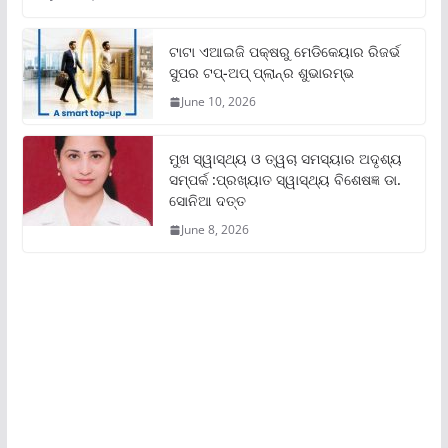
ଟାଟା ଏଆଇଜି ପକ୍ଷରୁ ମେଡିକେୟାର ରିଜର୍ଭ
ସୁପର ଟପ୍‌-ଅପ୍ ପ୍ଲାନ୍‌ର ଶୁଭାରମ୍ଭ
June 10, 2026
ମୁଖ ସ୍ୱାସ୍ଥ୍ୟ ଓ ତ୍ୱଚା ସମସ୍ୟାର ଅଦୃଶ୍ୟ
ସମ୍ପର୍କ :ପ୍ରଖ୍ୟାତ ସ୍ୱାସ୍ଥ୍ୟ ବିଶେଷଜ୍ଞ ଡା.
ସୋନିଆ ଦତ୍ତ
June 8, 2026