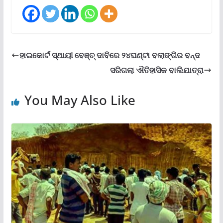
ହାଇକୋର୍ଟ ସ୍ଥାୟୀ ବେଞ୍ଚ୍ ଦାବିରେ ୨୪ଘଣ୍ଟା ବଲାଙ୍ଗିର ବନ୍ଦ
ସରିଗଲା ଐତିହାସିକ ବାଲିଯାତ୍ରା
You May Also Like