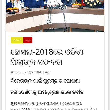
LATEST
ରାଜ୍ୟ
ହୋସଲା-2018ରେ ଓଡିଶା
ପିଲାଙ୍କ ସଫଳତା
December 3, 2018
admin
ବିଜେତାଙ୍କ ପାଇଁ ପୁରସ୍କାର ଘୋଷଣା
ହକି ଦେଖିବାକୁ ଆମନ୍ତ୍ରଣ କଲେ ନବୀନ
ଭୁବନେଶ୍ବର ()
ମୁଖ୍ୟମନ୍ତ୍ରୀ ନବୀନ ପଟ୍ଟନାୟକ ଆଜି
ହୋସଲା-2018ରେ ଭାଗ ନେଇଥିବା ଓଡିଆ ପୁଅ ଝିଅଙ୍କୁ ସମ୍ବର୍ଦ୍ଧିତ