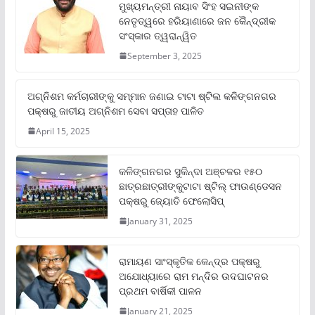
ମୁଖ୍ୟମନ୍ତ୍ରୀ ନାୟାବ ସିଂହ ସଇନୀଙ୍କ
ନେତୃତ୍ୱରେ ହରିୟାଣାରେ ଜନ କୈନ୍ଦ୍ରୀକ
ସଂସ୍କାର ତ୍ୱରାନ୍ୱିତ
September 3, 2025
ଅଗ୍ନିଶମ କର୍ମଚାରୀଙ୍କୁ ସମ୍ମାନ ଜଣାଇ ଟାଟା ଷ୍ଟିଲ କଳିଙ୍ଗନଗର
ପକ୍ଷରୁ ଜାତୀୟ ଅଗ୍ନିଶମ ସେବା ସପ୍ତାହ ପାଳିତ
April 15, 2025
କଳିଙ୍ଗନଗର ସୁକିନ୍ଦା ଅଞ୍ଚଳର ୧୫୦
ଛାତ୍ରଛାତ୍ରୀଙ୍କୁଟାଟା ଷ୍ଟିଲ୍ ଫାଉଣ୍ଡେସନ
ପକ୍ଷରୁ ଜ୍ୟୋତି ଫେଲୋସିପ୍‌
January 31, 2025
ରାମାୟଣ ସାଂସ୍କୃତିକ କେନ୍ଦ୍ର ପକ୍ଷରୁ
ଅଯୋଧ୍ୟାରେ ରାମ ମନ୍ଦିର ଉଦଘାଟନର
ପ୍ରଥମ ବାର୍ଷିକୀ ପାଳନ
January 21, 2025