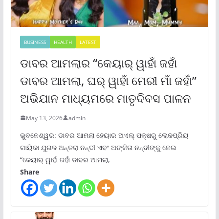
BUSINESS
HEALTH
LATEST
ଡାବର ଆମଲାର “କେୟାର୍ ୱାହାଁ ଜହାଁ
ଡାବର ଆମଲା, ଘର୍ ୱାହାଁ ମେରୀ ମାଁ ଜହାଁ”
ଅଭିଯାନ ମାଧ୍ୟମରେ ମାତୃଦିବସ ପାଳନ
May 13, 2026
admin
ଭୁବନେଶ୍ୱର: ଡାବର ଆମଲା ହେୟାର ଅଏଲ୍ ପକ୍ଷରୁ ଲୋକପ୍ରିୟ
ଗାୟିକା ଯୁଗଳ ଅନ୍ତରା ନନ୍ଦୀ ଏବଂ ଅଙ୍କିତା ନନ୍ଦୀଙ୍କୁ ନେଇ
“କେୟାର୍ ୱାହାଁ ଜହାଁ ଡାବର ଆମଲା,
Share