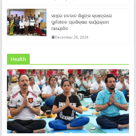
ସମ୍‌ରେ ନବଜାତ ଶିଶୁଙ୍କ କ୍ଷେତ୍ରରେ
ପୁର୍ନଜୀବନ ପ୍ରଶିକ୍ଷଣ କାର୍ଯ୍ୟକ୍ରମ
ଆୟୋଜିତ
December 26, 2024
Health