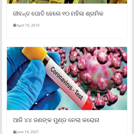
ଜୀବନ୍ତ ପୋତି ହେଲେ ୧୦ ମହିଳା ଶ୍ରମିକ
April 10, 2019
ଆଜି ୪୪ ଜଣଙ୍କ ମୁଣ୍ଡ ନେଲା କରୋନା
June 14, 2021