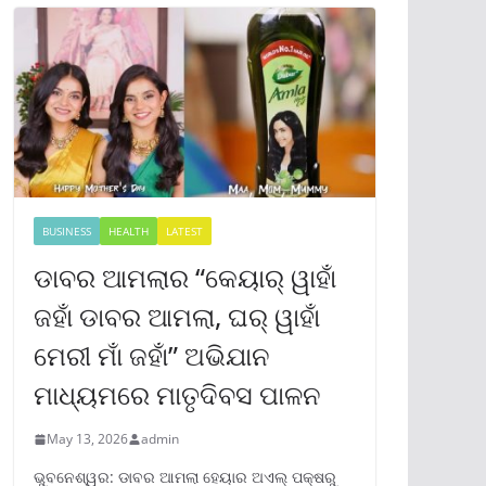
BUSINESS
HEALTH
LATEST
ଡାବର ଆମଲାର “କେୟାର୍ ୱାହାଁ
ଜହାଁ ଡାବର ଆମଲା, ଘର୍ ୱାହାଁ
ମେରୀ ମାଁ ଜହାଁ” ଅଭିଯାନ
ମାଧ୍ୟମରେ ମାତୃଦିବସ ପାଳନ
May 13, 2026
admin
ଭୁବନେଶ୍ୱର: ଡାବର ଆମଲା ହେୟାର ଅଏଲ୍ ପକ୍ଷରୁ