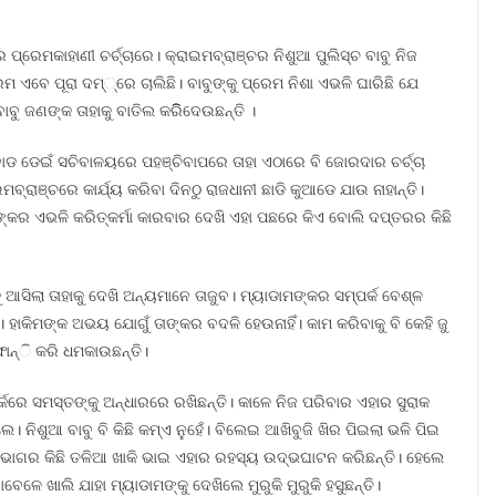
ପ୍ରେମକାହାଣୀ ଚର୍ଚ୍ଚାରେ। କ୍ରାଇମବ୍ରାଞ୍ଚର ନିଶୁଆ ପୁଲିସ୍ଚ‌ ବାବୁ ନିଜ
ଏବେ ପୂରା ଦମ୍୍‌ରେ ଚାଲିଛି। ବାବୁଙ୍କୁ ପ୍ରେମ ନିଶା ଏଭଳି ଘାରିଛି ଯେ
ୁ ଜଣଙ୍କ ତାହାକୁ ବାତିଲ କରିିିଦେଉଛନ୍ତି ।
ାଡ ଡେଇଁ ସଚିବାଳୟରେ ପହଞ୍ଚିବାପରେ ତାହା ଏଠାରେ ବି ଜୋରଦାର ଚର୍ଚ୍ଚା
୍ରାଞ୍ଚରେ କାର୍ଯ୍ୟ କରିବା ଦିନଠୁ ରାଜଧାନୀ ଛାଡି କୁଆଡେ ଯାଉ ନାହାନ୍ତି।
କର ଏଭଳି କରିତ୍କର୍ମା କାରବାର ଦେଖି ଏହା ପଛରେ କିଏ ବୋଲି ଦପ୍ତରର କିଛି
ଆସିଲା ତାହାକୁ ଦେଖି ଅନ୍ୟମାନେ ତାଜୁବ। ମ୍ୟାଡାମଙ୍କର ସମ୍ପର୍କ ବେଶ୍ଳ‌
ହାକିମଙ୍କ ଅଭୟ ଯୋଗୁଁ ତାଙ୍କର ବଦଳି ହେଉନାହିଁ। କାମ କରିବାକୁ ବି କେହି ଜୁ
ଫୋନ୍ି‌ କରି ଧମକାଉଛନ୍ତି।
ର୍କରେ ସମସ୍ତଙ୍କୁ ଅନ୍ଧାରରେ ରଖିଛନ୍ତି। କାଳେ ନିଜ ପରିବାର ଏହାର ସୁରାକ
। ନିଶୁଆ ବାବୁ ବି କିଛି କମ୍ଏ‌ ନୁହେଁ। ବିଲେଇ ଆଖିବୁଜି ଖିର ପିଇଲା ଭଳି ପିଇ
ିଭାଗର କିଛି ତଳିଆ ଖାକି ଭାଇ ଏହାର ରହସ୍ୟ ଉଦ୍ଭ‌ଘାଟନ କରିଛନ୍ତି। ହେଲେ
େଳେ ଖାଲି ଯାହା ମ୍ୟାଡାମଙ୍କୁ ଦେଖିଲେ ମୁରୁକି ମୁରୁକି ହସୁଛନ୍ତି।