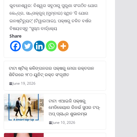
ଭୁବନେଶ୍ୱର: ବିଶ୍ୱର ସବୁଠାରୁ ପୁରୁଣା ସଂଗଠିତ ଯୋଗ
କେନ୍ଦ୍ର, ସାନ୍ତାକ୍ରୁଜ୍ (ମୁମ୍ବାଇ) ସ୍ଥିତ ‘ଦି ଯୋଗ
ଇନଷ୍ଟିଚ୍ୟୁଟ୍‌’ (ଟିୱାଇଆଇ), ପକ୍ଷରୁ ଚଳିତ ବର୍ଷର
ବିଷୟବସ୍ତୁ “ସୁସ୍ଥ ବାର୍ଦ୍ଧକ୍ୟ
Share
ଟାଟା ଷ୍ଟିଲ୍‌ କଳିଙ୍ଗନଗର ପକ୍ଷରୁ ମେଗା ରକ୍ତଦାନ
ଶିବିରରେ ୨୮୦ ୟୁନିଟ୍‌ ରକ୍ତ ସଂଗୃହୀତ
June 19, 2026
ଟାଟା ଏଆଇଜି ପକ୍ଷରୁ
ମେଡିକେୟାର ରିଜର୍ଭ ସୁପର ଟପ୍‌-
ଅପ୍ ପ୍ଲାନ୍‌ର ଶୁଭାରମ୍ଭ
June 10, 2026