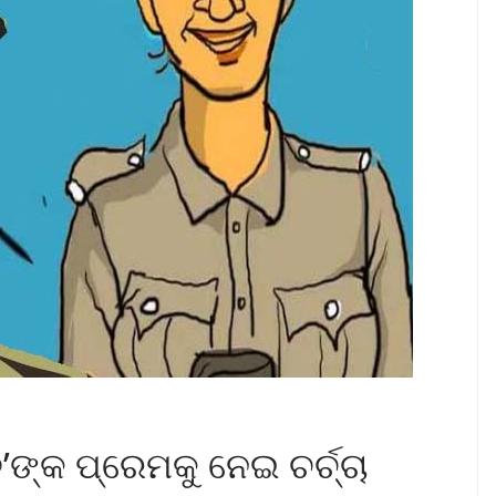
’ଙ୍କ ପ୍ରେମକୁ ନେଇ ଚର୍ଚ୍ଚା