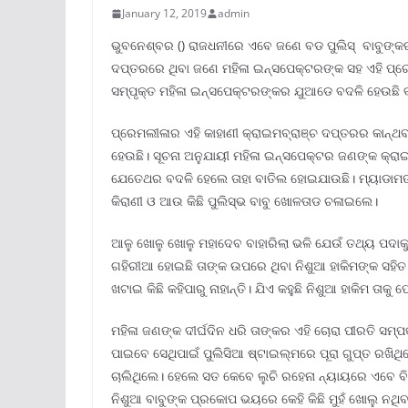
January 12, 2019
admin
ଭୁବନେଶ୍ବର () ରାଜଧନୀରେ ଏବେ ଜଣେ ବଡ ପୁଲିସ୍ ‌ ବାବୁଙ୍କର 
ଦପ୍ତରରେ ଥିବା ଜଣେ ମହିଳା ଇନ୍ସପେକ୍ଟରଙ୍କ ସହ ଏହି ପ୍ରେମ 
ସମ୍ପୃକ୍ତ ମହିଳା ଇନ୍ସପେକ୍ଟରଙ୍କର ଯୁଆଡେ ବଦଳି ହେଉଛି ବାବ
ପ୍ରେମଲୀଳାର ଏହି କାହାଣୀ କ୍ରାଇମବ୍ରାଞ୍ଚ ଦପ୍ତରର କାନ୍ଥବ
ହେଉଛି। ସୂଚନା ଅନୁଯାୟୀ ମହିଳା ଇନ୍ସପେକ୍ଟର ଜଣଙ୍କ କ୍ରାଇମବ
ଯେତେଥର ବଦଳି ହେଲେ ତାହା ବାତିଲ ହୋଇଯାଉଛି। ମ୍ୟାଡାମଙ୍
କିରାଣୀ ଓ ଆଉ କିଛି ପୁଲିସ୍ଭ‌ ବାବୁ ଖୋଳତାଡ ଚଳାଇଲେ।
ଆଳୁ ଖୋଳୁ ଖୋଳୁ ମହାଦେବ ବାହାରିଲା ଭଳି ଯେଉଁ ତଥ୍ୟ ପଦାକୁ 
ଗହିରୀଆ ହୋଇଛି ତାଙ୍କ ଉପରେ ଥିବା ନିଶୁଆ ହାକିମଙ୍କ ସହିତ। 
ଖଟାଇ କିଛି କହିପାରୁ ନାହାନ୍ତି। ଯିଏ କହୁଛି ନିଶୁଆ ହାକିମ ତାକୁ 
ମହିଳା ଜଣଙ୍କ ଦୀର୍ଘଦିନ ଧରି ତାଙ୍କର ଏହି ଚୋରା ପୀରତି ସମ୍ପ
ପାଇବେ ସେଥିପାଇଁ ପୁଲିସିଆ ଷ୍ଟାଇଲ୍ମ‌ରେ ପୂରା ଗୁପ୍ତ ରଖିଥିଲେ
ଚାଲିଥିଲେ। ହେଲେ ସତ କେବେ ଲୁଚି ରହେନା ନ୍ୟାୟରେ ଏବେ ବ
ନିଶୁଆ ବାବୁଙ୍କ ପ୍ରକୋପ ଭୟରେ କେହି କିଛି ମୁହଁ ଖୋଲୁ ନଥିବାବ