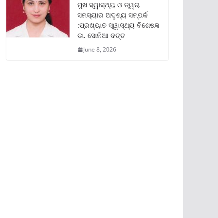
ମୁଖ ସ୍ୱାସ୍ଥ୍ୟ ଓ ତ୍ୱଚା
ସମସ୍ୟାର ଅଦୃଶ୍ୟ ସମ୍ପର୍କ
:ପ୍ରଖ୍ୟାତ ସ୍ୱାସ୍ଥ୍ୟ ବିଶେଷଜ୍ଞ
ଡା. ସୋନିଆ ଦତ୍ତ
June 8, 2026