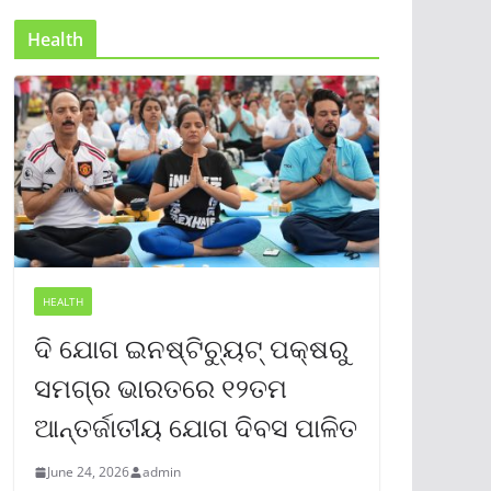
Health
HEALTH
ଦି ଯୋଗ ଇନଷ୍ଟିଚ୍ୟୁଟ୍ ପକ୍ଷରୁ
ସମଗ୍ର ଭାରତରେ ୧୨ତମ
ଆନ୍ତର୍ଜାତୀୟ ଯୋଗ ଦିବସ ପାଳିତ
June 24, 2026
admin