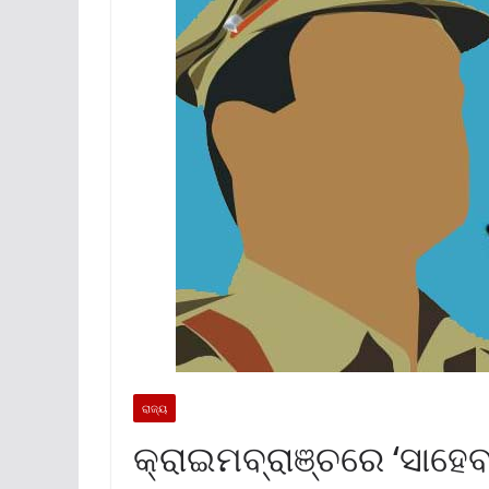
ରାଜ୍ୟ
କ୍ରାଇମବ୍ରାଞ୍ଚରେ ‘ସାହେବ