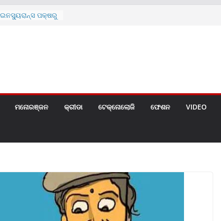
ନସ୍ୟୁରାନ୍ସ ପକ୍ଷରୁ
 ନେଇ ପ୍ରସ୍ତୁତ ନୂଆ
ନ୍ମୋଚିତ
ାରଙ୍କୁ ଚେୟାର ମାଡ଼
ରେ ସ୍କୁଲ ଛୁଟି
ୁଣୀର ମୃତ୍ୟୁ
଼ିତଙ୍କୁ ହତ୍ୟା,
ଆକ୍ରମଣର ଧମକ
ମନୋରଞ୍ଜନ
କ୍ରୀଡା
ଟେକ୍ନୋଲୋଜି
ଫେଶନ
VIDEO