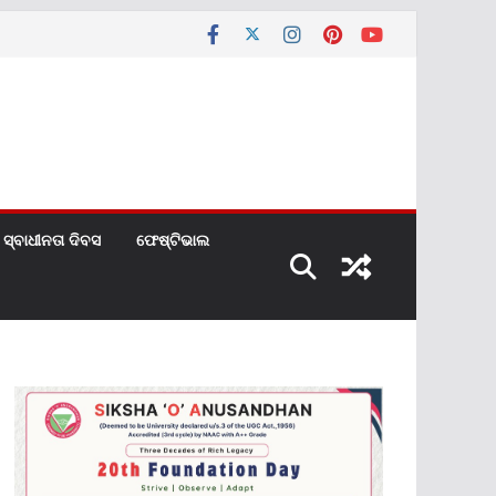
ସ୍ବାଧୀନତା ଦିବସ
ଫେଷ୍ଟିଭାଲ