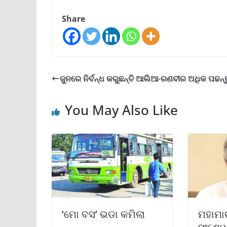
Share
ଜୁନରେ ନିର୍ବନ୍ଧ କରୁଛନ୍ତି ଆଲିଆ-ରଣବୀର ଅଧିକ ପଢନ୍
You May Also Like
‘ମୋ ବସ’ ଭଡା କମିଲା
ମହାମ