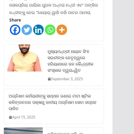
ଲୋକପ୍ରିୟ ଗାୟିକା ଯୁଗଳ ଅନ୍ତରା ନନ୍ଦୀ ଏବଂ ଅଙ୍କିତା
ନନ୍ଦୀଙ୍କୁ ନେଇ “କେୟାର୍ ୱାହାଁ ଜହାଁ ଡାବର ଆମଲା,
Share
ମୁଖ୍ୟମନ୍ତ୍ରୀ ନାୟାବ ସିଂହ
ସଇନୀଙ୍କ ନେତୃତ୍ୱରେ
ହରିୟାଣାରେ ଜନ କୈନ୍ଦ୍ରୀକ
ସଂସ୍କାର ତ୍ୱରାନ୍ୱିତ
September 3, 2025
ଅଗ୍ନିଶମ କର୍ମଚାରୀଙ୍କୁ ସମ୍ମାନ ଜଣାଇ ଟାଟା ଷ୍ଟିଲ
କଳିଙ୍ଗନଗର ପକ୍ଷରୁ ଜାତୀୟ ଅଗ୍ନିଶମ ସେବା ସପ୍ତାହ
ପାଳିତ
April 15, 2025