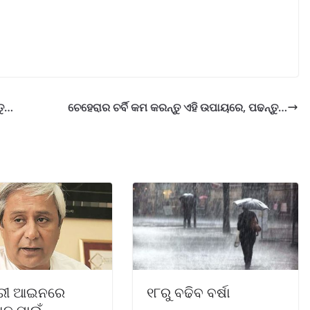
ତୁ…
ଚେହେରାର ଚର୍ବି କମ କରନ୍ତୁ ଏହି ଉପାୟରେ, ପଢନ୍ତୁ…
ାରୀ ଆଇନରେ
୧୮ରୁ ବଢିବ ବର୍ଷା