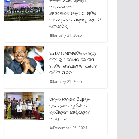
କଳିଙ୍ଗନଗର ସୁକିନ୍ଦା
ଅଞ୍ଚଳର ୧୫୦
ଛାତ୍ରଛାତ୍ରୀଙ୍କୁଟାଟା ଷ୍ଟିଲ୍
ଫାଉଣ୍ଡେସନ ପକ୍ଷରୁ ଜ୍ୟୋତି
ଫେଲୋସିପ୍‌
January 31, 2025
ରାମାୟଣ ସାଂସ୍କୃତିକ କେନ୍ଦ୍ର
ପକ୍ଷରୁ ଅଯୋଧ୍ୟାରେ ରାମ
ମନ୍ଦିର ଉଦଘାଟନର ପ୍ରଥମ
ବାର୍ଷିକୀ ପାଳନ
January 21, 2025
ସମ୍‌ରେ ନବଜାତ ଶିଶୁଙ୍କ
କ୍ଷେତ୍ରରେ ପୁର୍ନଜୀବନ
ପ୍ରଶିକ୍ଷଣ କାର୍ଯ୍ୟକ୍ରମ
ଆୟୋଜିତ
December 26, 2024