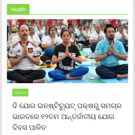
Health
HEALTH
ଦି ଯୋଗ ଇନଷ୍ଟିଚ୍ୟୁଟ୍ ପକ୍ଷରୁ ସମଗ୍ର
ଭାରତରେ ୧୨ତମ ଆନ୍ତର୍ଜାତୀୟ ଯୋଗ
ଦିବସ ପାଳିତ