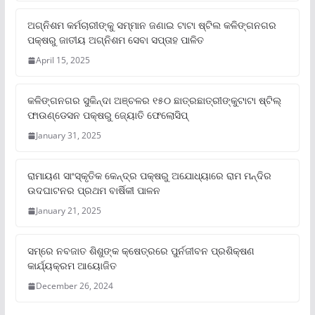
ଅଗ୍ନିଶମ କର୍ମଚାରୀଙ୍କୁ ସମ୍ମାନ ଜଣାଇ ଟାଟା ଷ୍ଟିଲ କଳିଙ୍ଗନଗର
ପକ୍ଷରୁ ଜାତୀୟ ଅଗ୍ନିଶମ ସେବା ସପ୍ତାହ ପାଳିତ
April 15, 2025
କଳିଙ୍ଗନଗର ସୁକିନ୍ଦା ଅଞ୍ଚଳର ୧୫୦ ଛାତ୍ରଛାତ୍ରୀଙ୍କୁଟାଟା ଷ୍ଟିଲ୍
ଫାଉଣ୍ଡେସନ ପକ୍ଷରୁ ଜ୍ୟୋତି ଫେଲୋସିପ୍‌
January 31, 2025
ରାମାୟଣ ସାଂସ୍କୃତିକ କେନ୍ଦ୍ର ପକ୍ଷରୁ ଅଯୋଧ୍ୟାରେ ରାମ ମନ୍ଦିର
ଉଦଘାଟନର ପ୍ରଥମ ବାର୍ଷିକୀ ପାଳନ
January 21, 2025
ସମ୍‌ରେ ନବଜାତ ଶିଶୁଙ୍କ କ୍ଷେତ୍ରରେ ପୁର୍ନଜୀବନ ପ୍ରଶିକ୍ଷଣ
କାର୍ଯ୍ୟକ୍ରମ ଆୟୋଜିତ
December 26, 2024