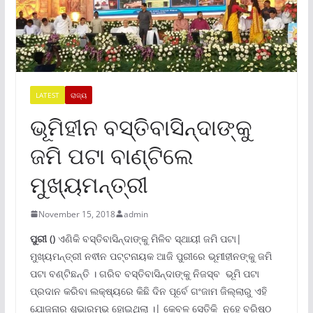
LATEST
ରାଜ୍ୟ
ଭୂମିହୀନ ବସ୍ତିବାସିନ୍ଦାଙ୍କୁ
ଜମି ପଟା ବାଣ୍ଟିଲେ
ମୁଖ୍ୟମନ୍ତ୍ରୀ
November 15, 2018
admin
ପୁରୀ ()
ଏଣିକି ବସ୍ତିବାସିନ୍ଦାଙ୍କୁ ମିଳିବ ସ୍ଥାୟୀ ଜମି ପଟା|
ମୁଖ୍ୟମନ୍ତ୍ରୀ ନଵୀନ ପଟ୍ଟନାୟକ ଆଜି ପୁରୀରେ ଭୂମୀହୀନଙ୍କୁ ଜମି
ପଟା ବଣ୍ଟିଛନ୍ତି । ଗରିବ ବସ୍ତିବାସିନ୍ଦାଙ୍କୁ ନିଜସ୍ବ ଭୂମି ପଟା
ପ୍ରଦାନ କରିବା ଲକ୍ଷ୍ୟରେ କିଛି ଦିନ ପୂର୍ବେ ଗଂଜାମ ଜିଲ୍ଲାରୁ ଏହି
ଯୋଜନାର ଶୁଭାରମ୍ଭ ହୋଇଥିଲା ।| କେବଳ ସେତିକି ନୁହେ ବରିଷ୍ଠ