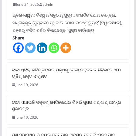
June 24, 2026
admin
ଭୁବନେଶ୍ୱର: ବିଶ୍ୱର ସବୁଠାରୁ ପୁରୁଣା ସଂଗଠିତ ଯୋଗ କେନ୍ଦ୍ର,
ସାନ୍ତାକ୍ରୁଜ୍ (ମୁମ୍ବାଇ) ସ୍ଥିତ ‘ଦି ଯୋଗ ଇନଷ୍ଟିଚ୍ୟୁଟ୍‌’ (ଟିୱାଇଆଇ),
ପକ୍ଷରୁ ଚଳିତ ବର୍ଷର ବିଷୟବସ୍ତୁ “ସୁସ୍ଥ ବାର୍ଦ୍ଧକ୍ୟ
Share
ଟାଟା ଷ୍ଟିଲ୍‌ କଳିଙ୍ଗନଗର ପକ୍ଷରୁ ମେଗା ରକ୍ତଦାନ ଶିବିରରେ ୨୮୦
ୟୁନିଟ୍‌ ରକ୍ତ ସଂଗୃହୀତ
June 19, 2026
ଟାଟା ଏଆଇଜି ପକ୍ଷରୁ ମେଡିକେୟାର ରିଜର୍ଭ ସୁପର ଟପ୍‌-ଅପ୍ ପ୍ଲାନ୍‌ର
ଶୁଭାରମ୍ଭ
June 10, 2026
ମୁଖ ସ୍ୱାସ୍ଥ୍ୟ ଓ ତ୍ୱଚା ସମସ୍ୟାର ଅଦୃଶ୍ୟ ସମ୍ପର୍କ :ପ୍ରଖ୍ୟାତ