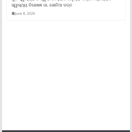
ସ୍ୱାସ୍ଥ୍ୟ ବିଶେଷଜ୍ଞ ଡା. ସୋନିଆ ଦତ୍ତ
June 8, 2026