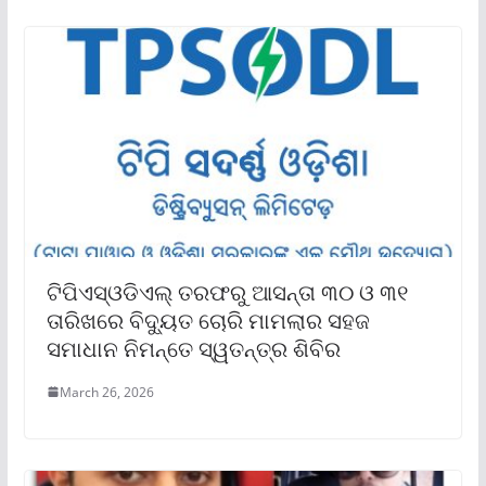
ଟିପିଏସ୍ଓଡିଏଲ୍ ତରଫରୁ ଆସନ୍ତା ୩୦ ଓ ୩୧
ତାରିଖରେ ବିଦ୍ୟୁତ ଚୋରି ମାମଲାର ସହଜ
ସମାଧାନ ନିମନ୍ତେ ସ୍ୱତନ୍ତ୍ର ଶିବିର
March 26, 2026