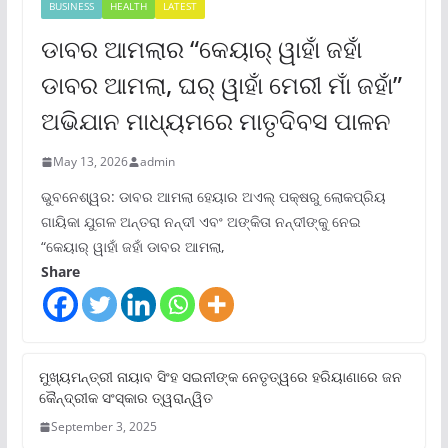
BUSINESS
HEALTH
LATEST
ଡାବର ଆମଲାର “କେୟାର୍ ୱାହାଁ ଜହାଁ
ଡାବର ଆମଲା, ଘର୍ ୱାହାଁ ମେରୀ ମାଁ ଜହାଁ”
ଅଭିଯାନ ମାଧ୍ୟମରେ ମାତୃଦିବସ ପାଳନ
May 13, 2026
admin
ଭୁବନେଶ୍ୱର: ଡାବର ଆମଲା ହେୟାର ଅଏଲ୍ ପକ୍ଷରୁ ଲୋକପ୍ରିୟ
ଗାୟିକା ଯୁଗଳ ଅନ୍ତରା ନନ୍ଦୀ ଏବଂ ଅଙ୍କିତା ନନ୍ଦୀଙ୍କୁ ନେଇ
“କେୟାର୍ ୱାହାଁ ଜହାଁ ଡାବର ଆମଲା,
Share
ମୁଖ୍ୟମନ୍ତ୍ରୀ ନାୟାବ ସିଂହ ସଇନୀଙ୍କ ନେତୃତ୍ୱରେ ହରିୟାଣାରେ ଜନ
କୈନ୍ଦ୍ରୀକ ସଂସ୍କାର ତ୍ୱରାନ୍ୱିତ
September 3, 2025