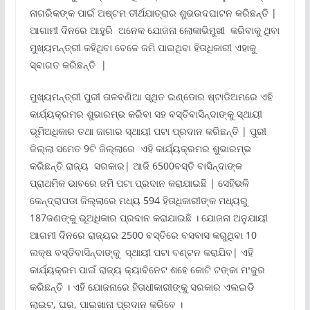
ନାଗରିକଙ୍କ ପାଇଁ ଅଷ୍ଟମ ତୀର୍ଥଯାତ୍ରାର ଶୁଭଉଦଘାଟନ କରିଛନ୍ତି |
ଆଗାମୀ ଦିନରେ ଆହୁରି ଅନେକ ଯୋଜନା ଲୋକାଭିମୁଖୀ କରିବାକୁ ଥିବା
ମୁଖ୍ୟମନ୍ତ୍ରୀ କହିଥିବା ବେଳେ ଜମି ପାଇଥିବା ହିତାଧିକାରୀ ଏହାକୁ
ସ୍ବାଗତ କରିଛନ୍ତି |
ମୁଖ୍ୟମନ୍ତ୍ରୀ ପୁରୀ ତାଳବଣିଆ ସ୍ଥିତ ଇଣ୍ଡୋର ଷ୍ଟାଡିଅମରେ ଏହି
କାର୍ଯ୍ୟକ୍ରମର ଶୁଭାରମ୍ଭ କରିବା ସହ ବସ୍ତିବାସିନ୍ଦାଙ୍କୁ ସ୍ଥାୟୀ
ଭୂମିଅଧିକାର ତଥା ଜାଗାର ସ୍ଥାୟୀ ପଟା ପ୍ରଦାନ କରିଛନ୍ତି | ପୁରୀ
ଜିଲ୍ଲା ସମେତ 9ଟି ଜିଲ୍ଲାରେ ଏହି କାର୍ଯ୍ୟକ୍ରମର ଶୁଭାରମ୍ଭ
କରିଛନ୍ତି ରାଜ୍ୟ ସରକାର| ଆଜି 6500ବସ୍ତି ବାସିନ୍ଦାଙ୍କ
ପ୍ରାଥମିକ ଭାବରେ ଜମି ପଟା ପ୍ରଦାନ କରାଯାଇଛି | ସେହିଭଳି
କେନ୍ଦ୍ରାପଡା ଜିଲ୍ଲାରେ ମଧ୍ୟ 594 ହିତାଧିକାରୀଙ୍କ ମଧ୍ୟରୁ
187ଜଣଙ୍କୁ ଭୂଅଧିକାର ପ୍ରଦାନ କରାଯାଇଛି । ଯୋଜନା ଅନୁଯାୟୀ
ଆଗମୀ ଦିନରେ ରାଜ୍ୟର 2500 ବସ୍ତିରେ ବସବାସ କରୁଥିବା 10
ଲକ୍ଷ ବସ୍ତିବାସିନ୍ଦାଙ୍କୁ ସ୍ଥାୟୀ ପଟା ବଣ୍ଟନ କରାଯିବ| ଏହି
କାର୍ଯ୍ୟକ୍ରମ ପାଇଁ ରାଜ୍ୟ କ୍ୟାବିନେଟ ଶହେ କୋଟି ଟଙ୍କା ମଂଜୁର
କରିଛନ୍ତି । ଏହି ଯୋଜନାରେ ହିତାଧୀକାରୀଙ୍କୁ ସରକାର ଏଲଇଡି
ଲାଇଟ, ଘର, ପାଇଖାନା ପ୍ରଦାନ କରିବେ ।