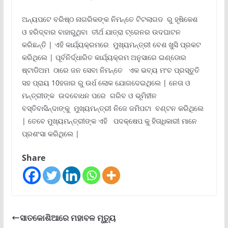
ଅନ୍ୟପଟେ ବରିଷ୍ଠ ନାଗରିକଙ୍କ ନିମନ୍ତେ ଟିଟଲାଗଡ ରୁ ହୃଷିକେଶ
ଓ ହରିଦ୍ବାର ବାହାରୁଥିବା ତୀର୍ଥ ଯାତ୍ରା ଟ୍ରେନର ଉଦଘାଟନ
କରିଛନ୍ତି | ଏହି କାର୍ଯ୍ୟକ୍ରମରେ ମୁଖ୍ୟମନ୍ତ୍ରୀ ବେଶ ଖୁସି ପ୍ରକଟ
କରିଥିଲେ | ପୂର୍ବନିର୍ଦ୍ଧାରିତ କାର୍ଯ୍ୟକ୍ରମ ଅନୁସାରେ ଇଣ୍ଡୋର
ଷ୍ଟାଡିଅମ ଠାରେ ଜନ ସେବା ନିମନ୍ତେ ଏକ ଭବ୍ୟ ମଂଚ ପ୍ରସ୍ତୁତି
ସହ ପ୍ରାୟ 10ହଜାର ରୁ ଉର୍ଧ ଲୋକ ଯୋଗଦେଇଥିଲେ | ନେତା ଓ
ମନ୍ତ୍ରୀଙ୍କ ଉଦବୋଧନ ପରେ ଗରିବ ଓ ଭୂମିହୀନ
ବସ୍ତିବାସିନ୍ଦାଙ୍କୁ ମୁଖ୍ୟମନ୍ତ୍ରୀ ନିଜେ ଜମିପଟା ବଣ୍ଟନ କରିଥିଲେ
| ତେବେ ମୁଖ୍ୟମନ୍ତ୍ରୀଙ୍କ ଏହି ପଦକ୍ଷେପ କୁ ହିତାଧିକାରୀ ମାନେ
ପ୍ରଶଂସା କରିଥିଲେ |
Share
ସାତକୋଶିଆରେ ମହାବଳ ମୃତ୍ୟୁ