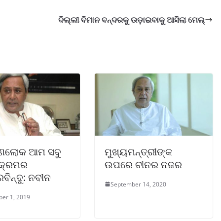
ଦିଲ୍ଲୀ ବିମାନ ବନ୍ଦରକୁ ଉଡ଼ାଇବାକୁ ଆସିଲା ମେଲ୍‌
ଣଲୋକ ଆମ ସବୁ
ମୁଖ୍ୟମନ୍ତ୍ରୀଙ୍କ
ୟକ୍ରମର
ଉପରେ ଚୀନର ନଜର
ରବିନ୍ଦୁ: ନବୀନ
September 14, 2020
er 1, 2019