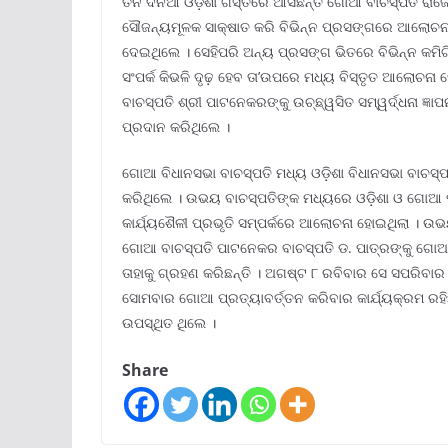
ତିନି ଦିନିଆ ଓଡ଼ିଶା ଗସ୍ତରେ ଆସିଛନ୍ତି ଗୋଆ ବାଚସ୍ପତି ରାଜ
ସୌଜନ୍ୟମୂଳକ ସାକ୍ଷାତ କରି ବିଭିନ୍ନ ପ୍ରସଙ୍ଗରେ ଆଲୋଚନ
ଦେଇଥିଲେ । ସେହିପରି ଅନ୍ୟ ପ୍ରସଙ୍ଗ ଭିତରେ ବିଭିନ୍ନ କମିଟି
ସଂପର୍କ କିଭଳି ଦୃଢ଼ ହେବ ତା’ଉପରେ ମଧ୍ୟ ବିସ୍ତୃତ ଆଲୋଚନା 
ବାଚସ୍ପତି ଶ୍ରୀ ପାଟନେକରଙ୍କୁ ଉଚ୍ଛ୍ୱସିତ ସମ୍ୱର୍ଦ୍ଧନା ଜ୍
ପ୍ରଦାନ କରିଥିଲେ ।
ଗୋଆ ବିଧାନସଭା ବାଚସ୍ପତି ମଧ୍ୟ ଓଡ଼ିଶା ବିଧାନସଭା ବାଚସ୍
କରିଥିଲେ । ଉଭୟ ବାଚସ୍ପତିଙ୍କ ମଧ୍ୟରେ ଓଡ଼ିଶା ଓ ଗୋଆ ପ୍ର
କାର୍ଯ୍ୟଶୈଳୀ ପ୍ରଭୃତି ସମ୍ପର୍କରେ ଆଲୋଚନା ହୋଇଥିଲା । ଉଭ
ଗୋଆ ବାଚସ୍ପତି ପାଟନେକର ବାଚସ୍ପତି ଡ. ପାତ୍ରଙ୍କୁ ଗୋଆ ଗ
ତାହାକୁ ଗ୍ରହଣ କରିଛନ୍ତି । ଅଗଷ୍ଟ ୮ ରବିବାର ସେ ସପରିବାର 
ସୋମବାର ଗୋଆ ପ୍ରତ୍ୟାବର୍ତ୍ତନ କରିବାର କାର୍ଯ୍ୟକ୍ରମ ରହ
ଉପସ୍ଥିତ ଥିଲେ ।
Share