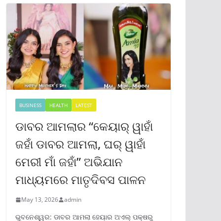
BUSINESS
HEALTH
LATEST
ଡାବର ଆମଲାର “କେୟାର୍ ୱାହାଁ
ଜହାଁ ଡାବର ଆମଲା, ଘର୍ ୱାହାଁ
ମେରୀ ମାଁ ଜହାଁ” ଅଭିଯାନ
ମାଧ୍ୟମରେ ମାତୃଦିବସ ପାଳନ
May 13, 2026
admin
ଭୁବନେଶ୍ୱର: ଡାବର ଆମଲା ହେୟାର ଅଏଲ୍ ପକ୍ଷରୁ