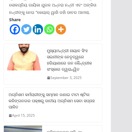
ଲୋକପ୍ରିୟ ଗାୟିକା ଯୁଗଳ ଅନ୍ତରା ନନ୍ଦୀ ଏବଂ ଅଙ୍କିତା
ନନ୍ଦୀଙ୍କୁ ନେଇ “କେୟାର୍ ୱାହାଁ ଜହାଁ ଡାବର ଆମଲା,
Share
ମୁଖ୍ୟମନ୍ତ୍ରୀ ନାୟାବ ସିଂହ
ସଇନୀଙ୍କ ନେତୃତ୍ୱରେ
ହରିୟାଣାରେ ଜନ କୈନ୍ଦ୍ରୀକ
ସଂସ୍କାର ତ୍ୱରାନ୍ୱିତ
September 3, 2025
ଅଗ୍ନିଶମ କର୍ମଚାରୀଙ୍କୁ ସମ୍ମାନ ଜଣାଇ ଟାଟା ଷ୍ଟିଲ
କଳିଙ୍ଗନଗର ପକ୍ଷରୁ ଜାତୀୟ ଅଗ୍ନିଶମ ସେବା ସପ୍ତାହ
ପାଳିତ
April 15, 2025