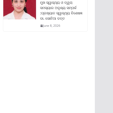
ମୁଖ ସ୍ୱାସ୍ଥ୍ୟ ଓ ତ୍ୱଚା
ସମସ୍ୟାର ଅଦୃଶ୍ୟ ସମ୍ପର୍କ
:ପ୍ରଖ୍ୟାତ ସ୍ୱାସ୍ଥ୍ୟ ବିଶେଷଜ୍ଞ
ଡା. ସୋନିଆ ଦତ୍ତ
June 8, 2026