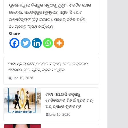
ଭୁବନେଶ୍ୱର: ବିଶ୍ୱର ସବୁଠାରୁ ପୁରୁଣା ସଂଗଠିତ ଯୋଗ
କେନ୍ଦ୍ର, ସାନ୍ତାକ୍ରୁଜ୍ (ମୁମ୍ବାଇ) ସ୍ଥିତ ‘ଦି ଯୋଗ
ଇନଷ୍ଟିଚ୍ୟୁଟ୍‌’ (ଟିୱାଇଆଇ), ପକ୍ଷରୁ ଚଳିତ ବର୍ଷର
ବିଷୟବସ୍ତୁ “ସୁସ୍ଥ ବାର୍ଦ୍ଧକ୍ୟ
Share
ଟାଟା ଷ୍ଟିଲ୍‌ କଳିଙ୍ଗନଗର ପକ୍ଷରୁ ମେଗା ରକ୍ତଦାନ
ଶିବିରରେ ୨୮୦ ୟୁନିଟ୍‌ ରକ୍ତ ସଂଗୃହୀତ
June 19, 2026
ଟାଟା ଏଆଇଜି ପକ୍ଷରୁ
ମେଡିକେୟାର ରିଜର୍ଭ ସୁପର ଟପ୍‌-
ଅପ୍ ପ୍ଲାନ୍‌ର ଶୁଭାରମ୍ଭ
June 10, 2026