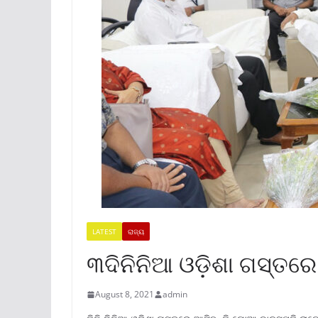
LATEST
ରାଜ୍ୟ
୩ଦିନିନିଆ ଓଡ଼ିଶା ଗସ୍ତର
August 8, 2021
admin