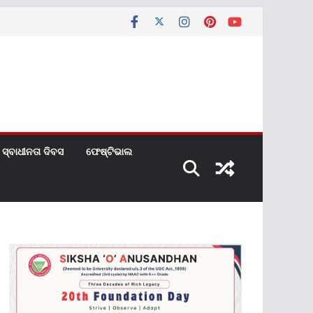
ସ୍ବାଧୀନତା ଦିବସ
ଫେଷ୍ଟିଭାଲ