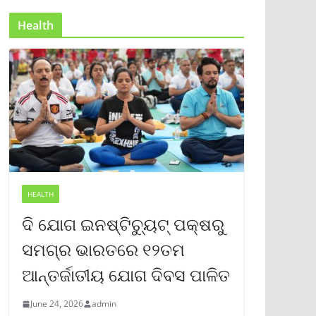
Health
HEALTH
ଦି ଯୋଗ ଇନଷ୍ଟିଚ୍ୟୁଟ୍ ପକ୍ଷରୁ
ସମଗ୍ର ଭାରତରେ ୧୨ତମ
ଆନ୍ତର୍ଜାତୀୟ ଯୋଗ ଦିବସ ପାଳିତ
June 24, 2026
admin