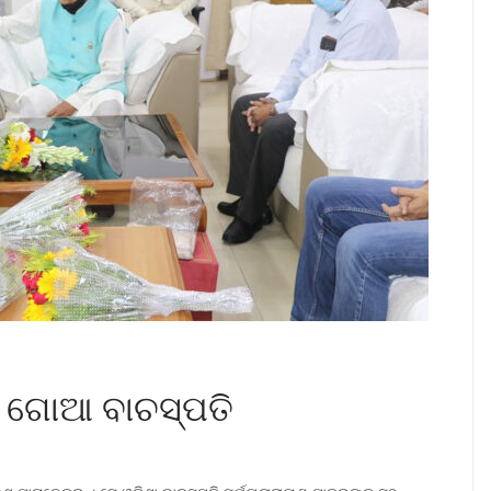
େ ଗୋଆ ବାଚସ୍ପତି