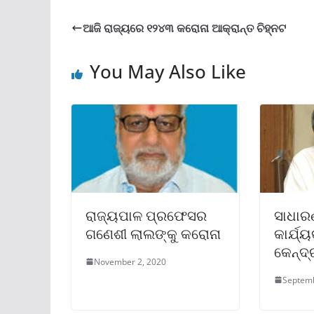
ଆଜି ରାଜ୍ୟରେ ୧୨୪୩ କରୋନା ଆକ୍ରାନ୍ତ ଚିହ୍ନଟ
You May Also Like
ରାଜ୍ୟପାଳ ପ୍ରଫେସର
ସାଧାର
ଗଣେଶୀ ଲାଲଙ୍କୁ କରୋନା
କାର୍ଯ୍
କେନ୍ଦ୍
November 2, 2020
Septemb