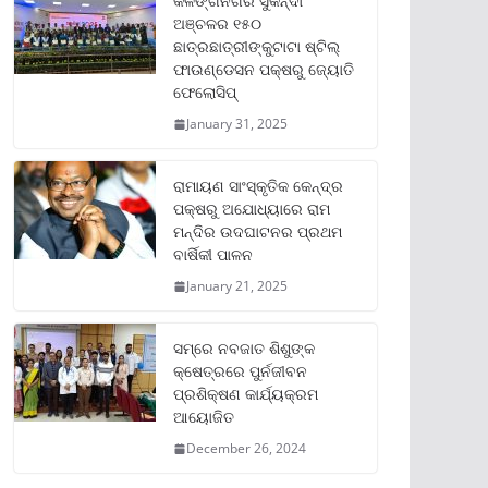
କଳିଙ୍ଗନଗର ସୁକିନ୍ଦା
ଅଞ୍ଚଳର ୧୫୦
ଛାତ୍ରଛାତ୍ରୀଙ୍କୁଟାଟା ଷ୍ଟିଲ୍
ଫାଉଣ୍ଡେସନ ପକ୍ଷରୁ ଜ୍ୟୋତି
ଫେଲୋସିପ୍‌
January 31, 2025
ରାମାୟଣ ସାଂସ୍କୃତିକ କେନ୍ଦ୍ର
ପକ୍ଷରୁ ଅଯୋଧ୍ୟାରେ ରାମ
ମନ୍ଦିର ଉଦଘାଟନର ପ୍ରଥମ
ବାର୍ଷିକୀ ପାଳନ
January 21, 2025
ସମ୍‌ରେ ନବଜାତ ଶିଶୁଙ୍କ
କ୍ଷେତ୍ରରେ ପୁର୍ନଜୀବନ
ପ୍ରଶିକ୍ଷଣ କାର୍ଯ୍ୟକ୍ରମ
ଆୟୋଜିତ
December 26, 2024