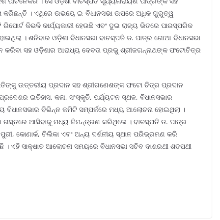
େଶ ପାଟନେକର । ସେ ଓଡ଼ିଶା ବାଚସ୍ପତି ସୂର୍ଯ୍ୟନାରାୟଣ ପାତ୍ରଙ୍କ ସହ
ା କରିଛନ୍ତି । ଏଥିରେ ଉଭୟେ ଇ-ବିଧାନସଭା ଉପରେ ଅଧିକ ଗୁରୁତ୍ୱ
 ରିପୋର୍ଟ କିଭଳି କାର୍ଯ୍ୟକାରୀ ହେଉଛି ଏବଂ ଦୁଇ ରାଜ୍ୟ ଭିତରେ ପାରସ୍ପରିକ
ହୋଇଥିଲା । ଶନିବାର ଓଡ଼ିଶା ବିଧାନସଭା ବାଚସ୍ପତି ଡ. ପାତ୍ର ଗୋଆ ବିଧାନସଭା
ଞାପନ କରିବା ସହ ଓଡ଼ିଶାର ଆରାଧ୍ୟ ଦେବତା ପ୍ରଭୁ ଶ୍ରୀଜଗନ୍ନାଥଙ୍କ ଫଟୋଚିତ୍ର
ପତିଙ୍କୁ ଉତ୍ତରୀୟ ପ୍ରଦାନ ସହ ଶ୍ରୀଗଣେଶଙ୍କ ଫଟୋ ଚିତ୍ର ପ୍ରଦାନ
ଦେଶର ଇତିହାସ, କଳା, ସଂସ୍କୃତି, ପର୍ଯ୍ୟଟନ ସ୍ଥଳ, ବିଧାନସଭାର
ୟ ବିଧାନସଭାର ବିଭିନ୍ନ କମିଟି ସମ୍ପର୍କରେ ମଧ୍ୟ ଆଲୋଚନା ହୋଇଥିଲା ।
ସ୍ତରେ ଆସିବାକୁ ମଧ୍ୟ ନିମନ୍ତ୍ରଣ କରିଥିଲେ । ବାଚସ୍ପତି ଡ. ପାତ୍ର
ପୁରୀ, କୋଣାର୍କ, ଚିଲିକା ଏବଂ ଅନ୍ୟ ଦର୍ଶନୀୟ ସ୍ଥାନ ପରିଭ୍ରମଣ କରି
ିଛି । ଏହି ସାକ୍ଷାତ ଆଲୋଚନା ସମୟରେ ବିଧାନସଭା ସଚିବ ଦାଶରଥୀ ଶତପଥୀ