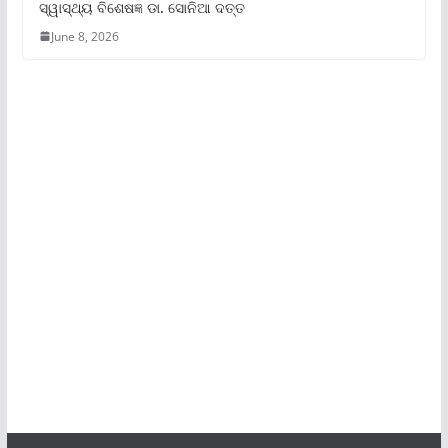
ସ୍ୱାସ୍ଥ୍ୟ ବିଶେଷଜ୍ଞ ଡା. ସୋନିଆ ଦତ୍ତ
June 8, 2026