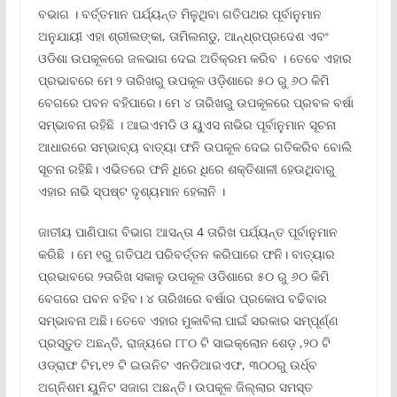
ବଭାଗ । ବର୍ତ୍ତମାନ ପର୍ଯ୍ୟନ୍ତ ମିଳୁଥିବା ଗତିପଥର ପୂର୍ବାନୁମାନ
ଅନୁଯାୟୀ ଏହା ଶ୍ରୀଲଙ୍କା, ତାମିଲନାଡୁ, ଆନ୍ଧ୍ରପ୍ରଦେଶ ଏବଂ
ଓଡିଶା ଉପକୂଳରେ ଜଳଭାଗ ଦେଇ ଅତିକ୍ରମ କରିବ । ତେବେ ଏହାର
ପ୍ରଭାବରେ ମେ ୨ ତାରିଖରୁ ଉପକୂଳ ଓଡ଼ିଶାରେ ୫୦ ରୁ ୬୦ କିମି
ବେଗରେ ପବନ ବହିପାରେ। ମେ ୪ ତାରିଖରୁ ଉପକୂଳରେ ପ୍ରବଳ ବର୍ଷା
ସମ୍ଭାବନା ରହିଛି । ଆଇଏମଡି ଓ ୟୁଏସ ନାଭିର ପୂର୍ବାନୁମାନ ସୂଚନା
ଆଧାରରେ ସମ୍ଭାବ୍ୟ ବାତ୍ୟା ଫନି ଉପକୂଳ ଦେଇ ଗତିକରିବ ବୋଲି
ସୂଚନା ରହିଛି। ଏଭିତରେ ଫନି ଧିରେ ଧିରେ ଶକ୍ତିଶାଳୀ ହେଉଥିବାରୁ
ଏହାର ନାଭି ସ୍ପଷ୍ଟ ଦୃଶ୍ୟମାନ ହେଲାନି ।
ଜାତୀୟ ପାଣିପାଗ ବିଭାଗ ଆସନ୍ତା 4 ତାରିଖ ପର୍ଯ୍ୟନ୍ତ ପୂର୍ବାନୁମାନ
କରିଛି । ମେ ୧ରୁ ଗତିପଥ ପରିବର୍ତ୍ତନ କରିପାରେ ଫନି। ବାତ୍ୟାର
ପ୍ରଭାବରେ ୨ତାରିଖ ସକାଳୁ ଉପକୂଳ ଓଡିଶାରେ ୫୦ ରୁ ୬୦ କିମି
ବେଗରେ ପବନ ବହିବ। ୪ ତାରିଖରେ ବର୍ଷାର ପ୍ରକୋପ ବଢିବାର
ସମ୍ଭାବନା ଅଛି। ତେବେ ଏହାର ମୁକାବିଲା ପାଇଁ ସରକାର ସମ୍ପୂର୍ଣ୍ଣ
ପ୍ରସ୍ତୁତ ଅଛନ୍ତି, ରାଜ୍ୟରେ ୮୮୦ ଟି ସାଇକ୍ଲୋନ ଶେଡ଼ ,୨୦ ଟି
ଓଡ୍ରାଫ ଟିମ,୧୨ ଟି ଇଉନିଟ ଏନଡିଆରଏଫ, ୩୦୦ରୁ ଉର୍ଧ୍ବ
ଅଗ୍ନିଶମ ୟୁନିଟ ସଜାଗ ଅଛନ୍ତି। ଉପକୂଳ ଜିଲ୍ଲାର ସମସ୍ତ