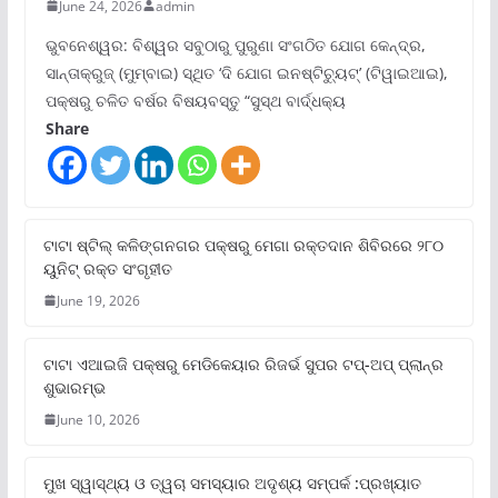
June 24, 2026
admin
ଭୁବନେଶ୍ୱର: ବିଶ୍ୱର ସବୁଠାରୁ ପୁରୁଣା ସଂଗଠିତ ଯୋଗ କେନ୍ଦ୍ର,
ସାନ୍ତାକ୍ରୁଜ୍ (ମୁମ୍ବାଇ) ସ୍ଥିତ ‘ଦି ଯୋଗ ଇନଷ୍ଟିଚ୍ୟୁଟ୍‌’ (ଟିୱାଇଆଇ),
ପକ୍ଷରୁ ଚଳିତ ବର୍ଷର ବିଷୟବସ୍ତୁ “ସୁସ୍ଥ ବାର୍ଦ୍ଧକ୍ୟ
Share
ଟାଟା ଷ୍ଟିଲ୍‌ କଳିଙ୍ଗନଗର ପକ୍ଷରୁ ମେଗା ରକ୍ତଦାନ ଶିବିରରେ ୨୮୦
ୟୁନିଟ୍‌ ରକ୍ତ ସଂଗୃହୀତ
June 19, 2026
ଟାଟା ଏଆଇଜି ପକ୍ଷରୁ ମେଡିକେୟାର ରିଜର୍ଭ ସୁପର ଟପ୍‌-ଅପ୍ ପ୍ଲାନ୍‌ର
ଶୁଭାରମ୍ଭ
June 10, 2026
ମୁଖ ସ୍ୱାସ୍ଥ୍ୟ ଓ ତ୍ୱଚା ସମସ୍ୟାର ଅଦୃଶ୍ୟ ସମ୍ପର୍କ :ପ୍ରଖ୍ୟାତ