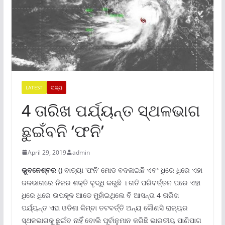
LATEST
ରାଜ୍ୟ
4 ତାରିଖ ପର୍ଯ୍ୟନ୍ତ ସ୍ଥଳଭାଗ
ଛୁଇଁବନି ‘ଫନି’
April 29, 2019
admin
ଭୁବନେଶ୍ବର ()
ବାତ୍ୟା ‘ଫନି’ ମୋଡ ବଦଳାଇଛି ଏବଂ ଧିରେ ଧିରେ ଏହା
ଜଳଭାଗରେ ନିଜର ଶକ୍ତି ବୃଦ୍ଧି କରୁଛି । ଗତି ପରିବର୍ତ୍ତନ ପରେ ଏହା
ଧିରେ ଧିରେ ଉପକୂଳ ଆଡେ ମୁହାଁଇଥିଲେ ବି ଆସନ୍ତା 4 ତାରିଖ
ପର୍ଯ୍ୟନ୍ତ ଏହା ଓଡିଶା କିମ୍ବା ତଟବର୍ତ୍ତି ଅନ୍ୟ କୌଣସି ରାଜ୍ୟର
ସ୍ଥଳଭାଗକୁ ଛୁଇଁବ ନାହିଁ ବୋଲି ପୂର୍ବାନୁମାନ କରିଛି ଭାରତୀୟ ପାଣିପାଗ