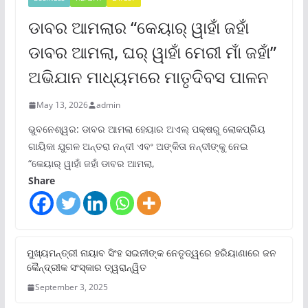
ଡାବର ଆମଲାର “କେୟାର୍ ୱାହାଁ ଜହାଁ
ଡାବର ଆମଲା, ଘର୍ ୱାହାଁ ମେରୀ ମାଁ ଜହାଁ”
ଅଭିଯାନ ମାଧ୍ୟମରେ ମାତୃଦିବସ ପାଳନ
May 13, 2026
admin
ଭୁବନେଶ୍ୱର: ଡାବର ଆମଲା ହେୟାର ଅଏଲ୍ ପକ୍ଷରୁ ଲୋକପ୍ରିୟ
ଗାୟିକା ଯୁଗଳ ଅନ୍ତରା ନନ୍ଦୀ ଏବଂ ଅଙ୍କିତା ନନ୍ଦୀଙ୍କୁ ନେଇ
“କେୟାର୍ ୱାହାଁ ଜହାଁ ଡାବର ଆମଲା,
Share
ମୁଖ୍ୟମନ୍ତ୍ରୀ ନାୟାବ ସିଂହ ସଇନୀଙ୍କ ନେତୃତ୍ୱରେ ହରିୟାଣାରେ ଜନ
କୈନ୍ଦ୍ରୀକ ସଂସ୍କାର ତ୍ୱରାନ୍ୱିତ
September 3, 2025