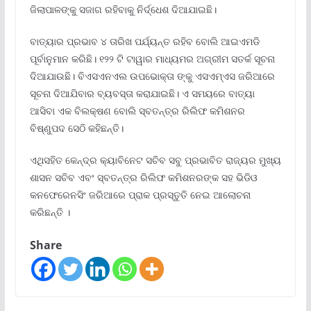
ଜିଲାପାଳଙ୍କୁ ସଜାଗ ରହିବାକୁ ନିର୍ଦ୍ଧେଶ ଦିଆଯାଇଛି।
ବାତ୍ୟାର ପ୍ରଭାବ ୪ ତାରିଖ ପର୍ଯ୍ୟନ୍ତ ରହିବ ବୋଲି ଆଇଏମଡି
ପୂର୍ବାନୁମାନ କରିଛି। ୧୨୨ ଟି ଟାୱାର ମାଧ୍ୟମର ଅଗ୍ରୀମ ସତର୍କ ସୂଚନା
ଦିଆଯାଉଛି। ବିଏସଏନଏଲ ଉପଭୋକ୍ତା ଙ୍କୁ ଏସଏମ୍ଏସ ଜରିଆରେ
ସୂଚନା ଦିଆଯିବାର ବ୍ୟବସ୍ତା କରାଯାଇଛି। ଏ ସମୟରେ ବାତ୍ୟା
ଆସିବା ଏକ ବିଲକ୍ଷଣ ବୋଲି ସ୍ବତନ୍ତ୍ର ରିଲିଫ କମିଶନର
ବିଷ୍ଣୁପଦ ସେଠି କହିଛନ୍ତି।
ଏଥିସହିତ କେନ୍ଦ୍ର କ୍ୟାବିନେଟ ସଚିବ ସବୁ ପ୍ରଭାବିତ ରାଜ୍ୟର ମୁଖ୍ୟ
ଶାସନ ସଚିବ ଏବଂ ସ୍ବତନ୍ତ୍ର ରିଲିଫ କମିଶନରଙ୍କ ସହ ଭିଡିଓ
କନଫେରେନସିଂ ଜରିଆରେ ପ୍ରାକ ପ୍ରସ୍ତୁତି ନେଇ ଆଲୋଚନା
କରିଛନ୍ତି ।
Share