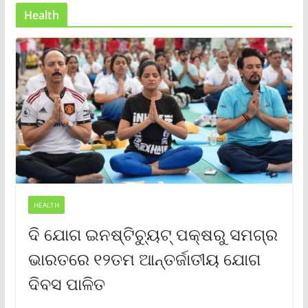
Health
HEALTH
ଦି ଯୋଗ ଇନଷ୍ଟିଚ୍ୟୁଟ୍ ପକ୍ଷରୁ ସମଗ୍ର
ଭାରତରେ ୧୨ତମ ଆନ୍ତର୍ଜାତୀୟ ଯୋଗ
ଦିବସ ପାଳିତ