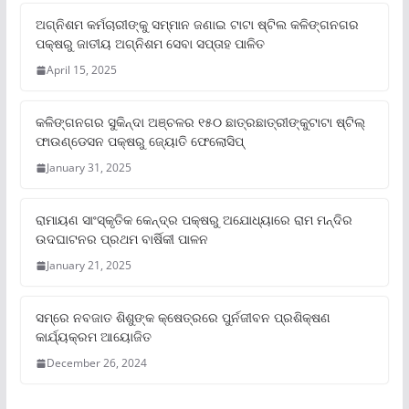
ଅଗ୍ନିଶମ କର୍ମଚାରୀଙ୍କୁ ସମ୍ମାନ ଜଣାଇ ଟାଟା ଷ୍ଟିଲ କଳିଙ୍ଗନଗର
ପକ୍ଷରୁ ଜାତୀୟ ଅଗ୍ନିଶମ ସେବା ସପ୍ତାହ ପାଳିତ
April 15, 2025
କଳିଙ୍ଗନଗର ସୁକିନ୍ଦା ଅଞ୍ଚଳର ୧୫୦ ଛାତ୍ରଛାତ୍ରୀଙ୍କୁଟାଟା ଷ୍ଟିଲ୍
ଫାଉଣ୍ଡେସନ ପକ୍ଷରୁ ଜ୍ୟୋତି ଫେଲୋସିପ୍‌
January 31, 2025
ରାମାୟଣ ସାଂସ୍କୃତିକ କେନ୍ଦ୍ର ପକ୍ଷରୁ ଅଯୋଧ୍ୟାରେ ରାମ ମନ୍ଦିର
ଉଦଘାଟନର ପ୍ରଥମ ବାର୍ଷିକୀ ପାଳନ
January 21, 2025
ସମ୍‌ରେ ନବଜାତ ଶିଶୁଙ୍କ କ୍ଷେତ୍ରରେ ପୁର୍ନଜୀବନ ପ୍ରଶିକ୍ଷଣ
କାର୍ଯ୍ୟକ୍ରମ ଆୟୋଜିତ
December 26, 2024