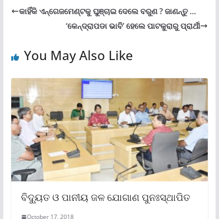
କାହିଁକି ଏନ୍ଗେଜମେଣ୍ଟକୁ ଘୁଞ୍ଚାଇ ଦେଲେ ବରୁଣ ? ଜାଣନ୍ତୁ …
‘କେନ୍ଦ୍ରାପଡା ଭାବି’ ହେଲେ ପାଟକୁରାରୁ ପ୍ରାର୍ଥୀ
You May Also Like
ବିଦ୍ୟୁତ ଓ ପାନୀୟ ଜଳ ଯୋଗାଣ ପୁନଃସ୍ଥାପିତ
October 17, 2018