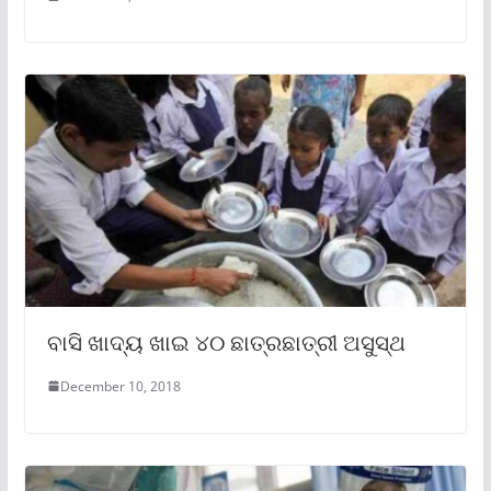
ବାସି ଖାଦ୍ୟ ଖାଇ ୪୦ ଛାତ୍ରଛାତ୍ରୀ ଅସୁସ୍ଥ
December 10, 2018