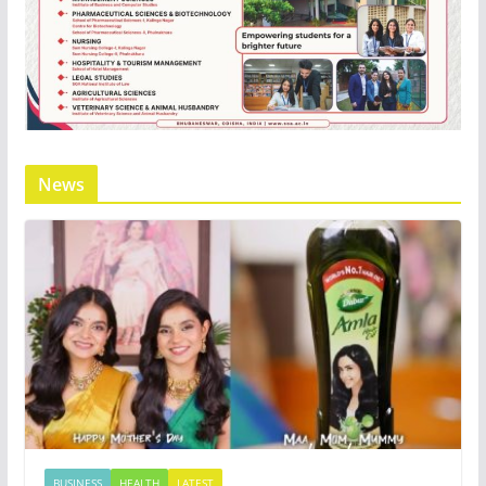
News
BUSINESS
HEALTH
LATEST