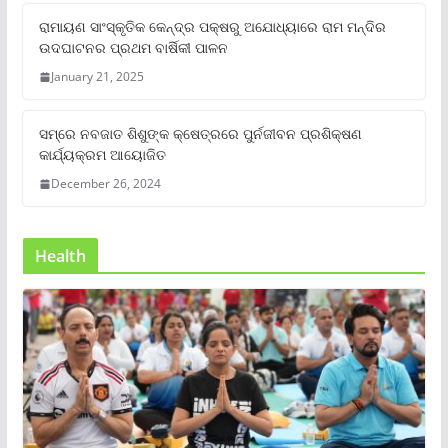
ରାମାୟଣ ସାଂସ୍କୃତିକ କେନ୍ଦ୍ର ପକ୍ଷରୁ ଅଯୋଧ୍ୟାରେ ରାମ ମନ୍ଦିର
ଉଦଘାଟନର ପ୍ରଥମ ବାର୍ଷିକୀ ପାଳନ
January 21, 2025
ସମ୍‌ରେ ନବଜାତ ଶିଶୁଙ୍କ କ୍ଷେତ୍ରରେ ପୁର୍ନଜୀବନ ପ୍ରଶିକ୍ଷଣ
କାର୍ଯ୍ୟକ୍ରମ ଆୟୋଜିତ
December 26, 2024
Health