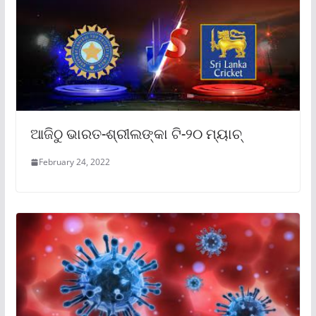
ଆଜିଠୁ ଭାରତ-ଶ୍ରୀଲଙ୍କା ଟି-୨୦ ମ୍ୟାଚ୍
February 24, 2022