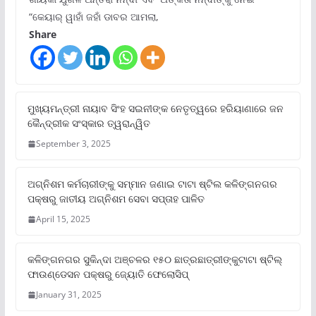
“କେୟାର୍ ୱାହାଁ ଜହାଁ ଡାବର ଆମଲା,
Share
ମୁଖ୍ୟମନ୍ତ୍ରୀ ନାୟାବ ସିଂହ ସଇନୀଙ୍କ ନେତୃତ୍ୱରେ ହରିୟାଣାରେ ଜନ
କୈନ୍ଦ୍ରୀକ ସଂସ୍କାର ତ୍ୱରାନ୍ୱିତ
September 3, 2025
ଅଗ୍ନିଶମ କର୍ମଚାରୀଙ୍କୁ ସମ୍ମାନ ଜଣାଇ ଟାଟା ଷ୍ଟିଲ କଳିଙ୍ଗନଗର
ପକ୍ଷରୁ ଜାତୀୟ ଅଗ୍ନିଶମ ସେବା ସପ୍ତାହ ପାଳିତ
April 15, 2025
କଳିଙ୍ଗନଗର ସୁକିନ୍ଦା ଅଞ୍ଚଳର ୧୫୦ ଛାତ୍ରଛାତ୍ରୀଙ୍କୁଟାଟା ଷ୍ଟିଲ୍
ଫାଉଣ୍ଡେସନ ପକ୍ଷରୁ ଜ୍ୟୋତି ଫେଲୋସିପ୍‌
January 31, 2025