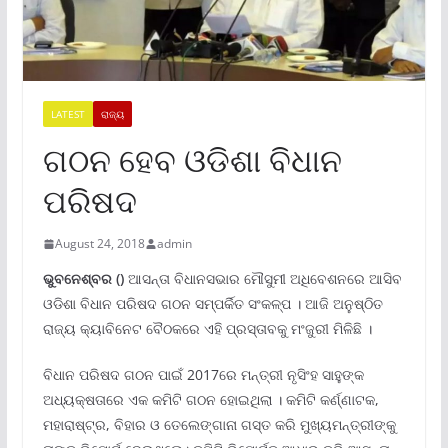
LATEST
ରାଜ୍ୟ
ଗଠନ ହେବ ଓଡିଶା ବିଧାନ
ପରିଷଦ
August 24, 2018
admin
ଭୁବନେ
ଶ୍ବର ()
ଆସନ୍ତା ବିଧାନସଭାର ମୌସୁମୀ ଅଧିବେଶନରେ ଆସିବ
ଓଡିଶା ବିଧାନ ପରିଷଦ ଗଠନ ସମ୍ପର୍କିତ ସଂକଳ୍ପ । ଆଜି ଅନୁଷ୍ଠିତ
ରାଜ୍ୟ କ୍ୟାବିନେଟ ବୈଠକରେ ଏହି ପ୍ରସ୍ତାବକୁ ମଂଜୁରୀ ମିଳିଛି ।
ବିଧାନ ପରିଷଦ ଗଠନ ପାଇଁ 2017ରେ ମନ୍ତ୍ରୀ ନୃସିଂହ ସାହୁଙ୍କ
ଅଧ୍ୟକ୍ଷତାରେ ଏକ କମିଟି ଗଠନ ହୋଇଥିଲା । କମିଟି କର୍ଣ୍ଣାଟକ,
ମହାରାଷ୍ଟ୍ର, ବିହାର ଓ ତେଲେଙ୍ଗାନା ଗସ୍ତ କରି ମୁଖ୍ୟମନ୍ତ୍ରୀଙ୍କୁ