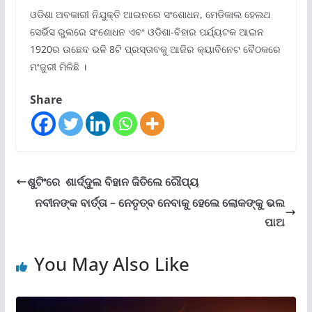
ଓଡିଶା ଅବକାରୀ ନିଯୁକ୍ତି ଆଇନରେ ସଂଶୋଧନ, ମେଡିକାଲ ହେଲଥ
ସେର୍ଭିସ ରୁଲରେ ସଂଶୋଧନ ଏବଂ ଓଡିଶା-ବିହାର ପର୍ଯ୍ୟଟକ ଆଇନ
1920ର ଉଛେଦ ଭଳି 8ଟି ପ୍ରସ୍ତାବକୁ ଆଜିର କ୍ୟାବିନେଟ ବୈଠକରେ
ମଂଜୁରୀ ମିଳିଛି ।
Share
ଶୁଟିଂରେ ଶାର୍ଦ୍ଦୁଲ ବିହାନ ଜିତିଲେ ରୌପ୍ୟ
ନବୀନଙ୍କ ବାର୍ତ୍ତା – ନେତୃତ୍ବ ନେବାକୁ ହେଲେ ଲୋକଙ୍କୁ ଭଲ
ପାଅ
You May Also Like