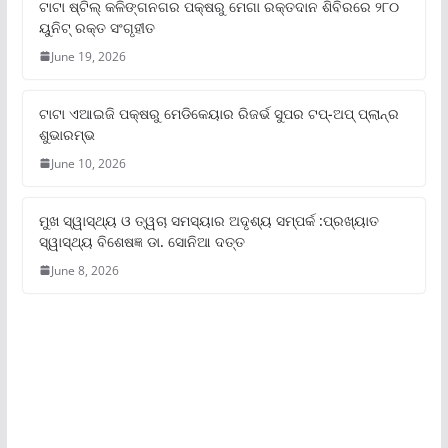
ଟାଟା ଷ୍ଟିଲ୍‌ କଳିଙ୍ଗନଗର ପକ୍ଷରୁ ମେଗା ରକ୍ତଦାନ ଶିବିରରେ ୨୮୦
ୟୁନିଟ୍‌ ରକ୍ତ ସଂଗୃହୀତ
June 19, 2026
ଟାଟା ଏଆଇଜି ପକ୍ଷରୁ ମେଡିକେୟାର ରିଜର୍ଭ ସୁପର ଟପ୍‌-ଅପ୍ ପ୍ଲାନ୍‌ର
ଶୁଭାରମ୍ଭ
June 10, 2026
ମୁଖ ସ୍ୱାସ୍ଥ୍ୟ ଓ ତ୍ୱଚା ସମସ୍ୟାର ଅଦୃଶ୍ୟ ସମ୍ପର୍କ :ପ୍ରଖ୍ୟାତ
ସ୍ୱାସ୍ଥ୍ୟ ବିଶେଷଜ୍ଞ ଡା. ସୋନିଆ ଦତ୍ତ
June 8, 2026