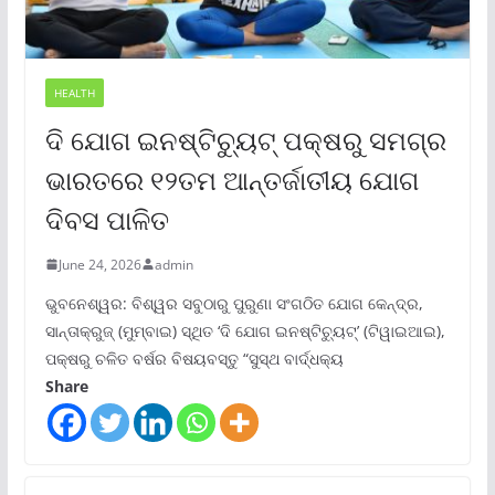
HEALTH
ଦି ଯୋଗ ଇନଷ୍ଟିଚ୍ୟୁଟ୍ ପକ୍ଷରୁ ସମଗ୍ର
ଭାରତରେ ୧୨ତମ ଆନ୍ତର୍ଜାତୀୟ ଯୋଗ
ଦିବସ ପାଳିତ
June 24, 2026
admin
ଭୁବନେଶ୍ୱର: ବିଶ୍ୱର ସବୁଠାରୁ ପୁରୁଣା ସଂଗଠିତ ଯୋଗ କେନ୍ଦ୍ର,
ସାନ୍ତାକ୍ରୁଜ୍ (ମୁମ୍ବାଇ) ସ୍ଥିତ ‘ଦି ଯୋଗ ଇନଷ୍ଟିଚ୍ୟୁଟ୍‌’ (ଟିୱାଇଆଇ),
ପକ୍ଷରୁ ଚଳିତ ବର୍ଷର ବିଷୟବସ୍ତୁ “ସୁସ୍ଥ ବାର୍ଦ୍ଧକ୍ୟ
Share