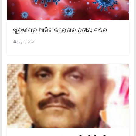
ଖୁବଶୀଘ୍ର ଆସିବ କରୋନାର ତୃତୀୟ ଲହର
July 5, 2021