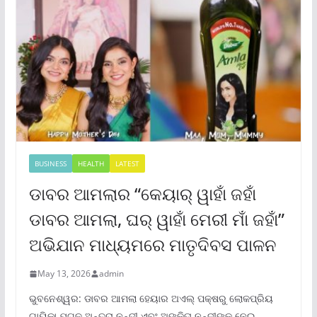
BUSINESS
HEALTH
LATEST
ଡାବର ଆମଲାର “କେୟାର୍ ୱାହାଁ ଜହାଁ
ଡାବର ଆମଲା, ଘର୍ ୱାହାଁ ମେରୀ ମାଁ ଜହାଁ”
ଅଭିଯାନ ମାଧ୍ୟମରେ ମାତୃଦିବସ ପାଳନ
May 13, 2026
admin
ଭୁବନେଶ୍ୱର: ଡାବର ଆମଲା ହେୟାର ଅଏଲ୍ ପକ୍ଷରୁ ଲୋକପ୍ରିୟ
ଗାୟିକା ଯୁଗଳ ଅନ୍ତରା ନନ୍ଦୀ ଏବଂ ଅଙ୍କିତା ନନ୍ଦୀଙ୍କୁ ନେଇ