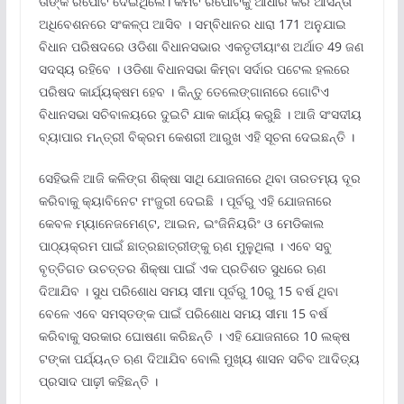
ତାଙ୍କ ରିପୋର୍ଟ ଦେଇଥିଲେ। କମିଟି ରିପୋର୍ଟକୁ ଆଧାର କରି ଆସନ୍ତା
ଅଧିବେଶନରେ ସଂକଳ୍ପ ଆସିବ । ସମ୍ବିଧାନର ଧାରା 171 ଅନୁଯାଇ
ବିଧାନ ପରିଷଦରେ ଓଡିଶା ବିଧାନସଭାର ଏକତୃତୀୟାଂଶ ଅର୍ଥାତ 49 ଜଣ
ସଦସ୍ୟ ରହିବେ । ଓଡିଶା ବିଧାନସଭା କିମ୍ବା ସର୍ଦାର ପଟେଲ ହଲରେ
ପରିଷଦ କାର୍ଯ୍ୟକ୍ଷମ ହେବ । କିନ୍ତୁ ତେଲେଙ୍ଗାନାରେ ଗୋଟିଏ
ବିଧାନସଭା ସଚିବାଳୟରେ ଦୁଇଟି ଯାକ କାର୍ଯ୍ୟ କରୁଛି । ଆଜି ସଂସଦୀୟ
ବ୍ୟାପାର ମନ୍ତ୍ରୀ ବିକ୍ରମ କେଶରୀ ଆରୁଖ ଏହି ସୂଚନା ଦେଇଛନ୍ତି ।
ସେହିଭଳି ଆଜି କଳିଙ୍ଗ ଶିକ୍ଷା ସାଥି ଯୋଜନାରେ ଥିବା ତାରତମ୍ୟ ଦୂର
କରିବାକୁ କ୍ୟାବିନେଟ ମଂଜୁରୀ ଦେଇଛି । ପୂର୍ବରୁ ଏହି ଯୋଜନାରେ
କେବଳ ମ୍ୟାନେଜମେଣ୍ଟ, ଆଇନ, ଇଂଜିନିୟରିଂ ଓ ମେଡିକାଲ
ପାଠ୍ୟକ୍ରମ ପାଇଁ ଛାତ୍ରଛାତ୍ରୀଙ୍କୁ ଋଣ ମୁଳୁଥିଲା । ଏବେ ସବୁ
ବୃତ୍ତିଗତ ଉଚତ୍ତର ଶିକ୍ଷା ପାଇଁ ଏକ ପ୍ରତିଶତ ସୁଧରେ ଋଣ
ଦିଆଯିବ । ସୁଧ ପରିଶୋଧ ସମୟ ସୀମା ପୂର୍ବରୁ 10ରୁ 15 ବର୍ଷ ଥିବା
ବେଳେ ଏବେ ସମସ୍ତଙ୍କ ପାଇଁ ପରିଶୋଧ ସମୟ ସୀମା 15 ବର୍ଷ
କରିବାକୁ ସରକାର ଘୋଷଣା କରିଛନ୍ତି । ଏହି ଯୋଜନାରେ 10 ଲକ୍ଷ
ଟଙ୍କା ପର୍ଯ୍ୟନ୍ତ ଋଣ ଦିଆଯିବ ବୋଲି ମୁଖ୍ୟ ଶାସନ ସଚିବ ଆଦିତ୍ୟ
ପ୍ରସାଦ ପାଢ଼ୀ କହିଛନ୍ତି ।