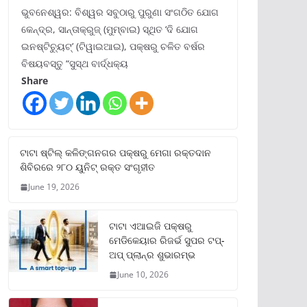
ଭୁବନେଶ୍ୱର: ବିଶ୍ୱର ସବୁଠାରୁ ପୁରୁଣା ସଂଗଠିତ ଯୋଗ
କେନ୍ଦ୍ର, ସାନ୍ତାକ୍ରୁଜ୍ (ମୁମ୍ବାଇ) ସ୍ଥିତ ‘ଦି ଯୋଗ
ଇନଷ୍ଟିଚ୍ୟୁଟ୍‌’ (ଟିୱାଇଆଇ), ପକ୍ଷରୁ ଚଳିତ ବର୍ଷର
ବିଷୟବସ୍ତୁ “ସୁସ୍ଥ ବାର୍ଦ୍ଧକ୍ୟ
Share
ଟାଟା ଷ୍ଟିଲ୍‌ କଳିଙ୍ଗନଗର ପକ୍ଷରୁ ମେଗା ରକ୍ତଦାନ
ଶିବିରରେ ୨୮୦ ୟୁନିଟ୍‌ ରକ୍ତ ସଂଗୃହୀତ
June 19, 2026
ଟାଟା ଏଆଇଜି ପକ୍ଷରୁ
ମେଡିକେୟାର ରିଜର୍ଭ ସୁପର ଟପ୍‌-
ଅପ୍ ପ୍ଲାନ୍‌ର ଶୁଭାରମ୍ଭ
June 10, 2026