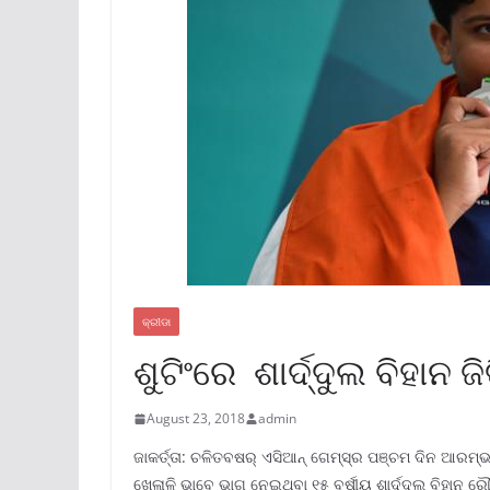
କ୍ରୀଡା
ଶୁଟିଂରେ ଶାର୍ଦ୍ଦୁଲ ବିହାନ
August 23, 2018
admin
ଜାକର୍ତ୍ତା: ଚଳିତବଷର୍ ଏସିଆନ୍‌ ଗେମ୍ସ୍‌ର ପଞ୍ଚମ ଦିନ ଆରମ୍ଭ
ଖେଳାଳି ଭାବେ ଭାଗ ନେଇଥିବା ୧୫ ବର୍ଷୀୟ ଶାର୍ଦ୍ଦୁଲ ବିହାନ ରୌ