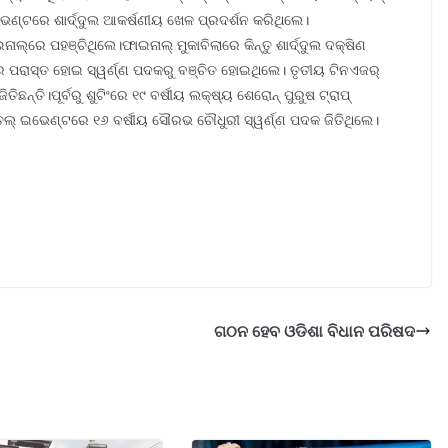
ଇଭେଣ୍ଟରେ ଶାର୍ଦ୍ଦୁଲ ଆକର୍ଷଣୀୟ ଖେଳ ପ୍ରଦର୍ଶନ କରିଥିଲେ।
ଲ୍‌ରେ ପହଞ୍ଚିଥିଲେ।ଫାଇନାଲ୍‌ ମୁକାବିଲାରେ କିନ୍ତୁ ଶାର୍ଦ୍ଦୁଲ ଦକ୍ଷିଣ
 ପରାସ୍ତ ହୋଇ ସ୍ୱର୍ଣ୍ଣ ପଦକରୁ ବଞ୍ଚିତ ହୋଇଥିଲେ। ତୃତୀୟ ଟିନଏଜର୍
ିଛନ୍ତି।ପୂର୍ବରୁ ଶୁଟିଂରେ ୧୯ ବର୍ଷୀୟ ଲକ୍ଷ୍ୟ ଶେରୋନ୍‌ ପୁରୁଷ ଟ୍ରାପ୍‌
ଲ୍‌ ଇଭେଣ୍ଟରେ ୧୬ ବର୍ଷୀୟ ସୌରଭ ଚୌଧୁରୀ ସ୍ୱର୍ଣ୍ଣ ପଦକ ଜିତିଥିଲେ।
ଗଠନ ହେବ ଓଡିଶା ବିଧାନ ପରିଷଦ