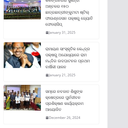
କଳିଙ୍ଗନଗର ସୁକିନ୍ଦା
ଅଞ୍ଚଳର ୧୫୦
ଛାତ୍ରଛାତ୍ରୀଙ୍କୁଟାଟା ଷ୍ଟିଲ୍
ଫାଉଣ୍ଡେସନ ପକ୍ଷରୁ ଜ୍ୟୋତି
ଫେଲୋସିପ୍‌
January 31, 2025
ରାମାୟଣ ସାଂସ୍କୃତିକ କେନ୍ଦ୍ର
ପକ୍ଷରୁ ଅଯୋଧ୍ୟାରେ ରାମ
ମନ୍ଦିର ଉଦଘାଟନର ପ୍ରଥମ
ବାର୍ଷିକୀ ପାଳନ
January 21, 2025
ସମ୍‌ରେ ନବଜାତ ଶିଶୁଙ୍କ
କ୍ଷେତ୍ରରେ ପୁର୍ନଜୀବନ
ପ୍ରଶିକ୍ଷଣ କାର୍ଯ୍ୟକ୍ରମ
ଆୟୋଜିତ
December 26, 2024