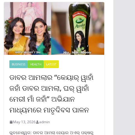
BUSINESS
HEALTH
LATEST
ଡାବର ଆମଲାର “କେୟାର୍ ୱାହାଁ
ଜହାଁ ଡାବର ଆମଲା, ଘର୍ ୱାହାଁ
ମେରୀ ମାଁ ଜହାଁ” ଅଭିଯାନ
ମାଧ୍ୟମରେ ମାତୃଦିବସ ପାଳନ
May 13, 2026
admin
ଭୁବନେଶ୍ୱର: ଡାବର ଆମଲା ହେୟାର ଅଏଲ୍ ପକ୍ଷରୁ