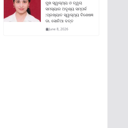
ମୁଖ ସ୍ୱାସ୍ଥ୍ୟ ଓ ତ୍ୱଚା
ସମସ୍ୟାର ଅଦୃଶ୍ୟ ସମ୍ପର୍କ
:ପ୍ରଖ୍ୟାତ ସ୍ୱାସ୍ଥ୍ୟ ବିଶେଷଜ୍ଞ
ଡା. ସୋନିଆ ଦତ୍ତ
June 8, 2026