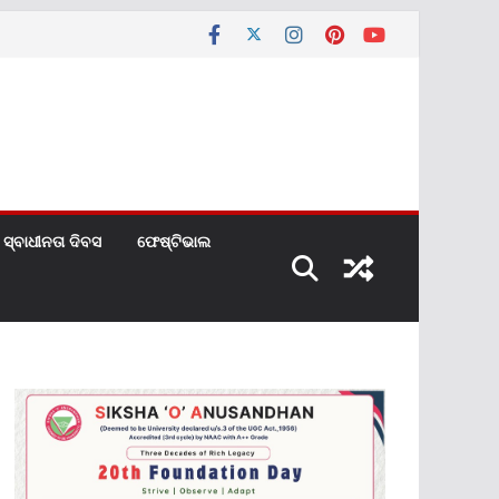
ସ୍ବାଧୀନତା ଦିବସ
ଫେଷ୍ଟିଭାଲ