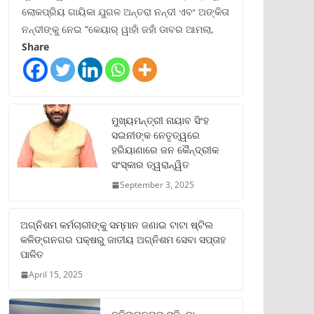
ଲୋକପ୍ରିୟ ଗାୟିକା ଯୁଗଳ ଅନ୍ତରା ନନ୍ଦୀ ଏବଂ ଅଙ୍କିତା
ନନ୍ଦୀଙ୍କୁ ନେଇ “କେୟାର୍ ୱାହାଁ ଜହାଁ ଡାବର ଆମଲା,
Share
ମୁଖ୍ୟମନ୍ତ୍ରୀ ନାୟାବ ସିଂହ
ସଇନୀଙ୍କ ନେତୃତ୍ୱରେ
ହରିୟାଣାରେ ଜନ କୈନ୍ଦ୍ରୀକ
ସଂସ୍କାର ତ୍ୱରାନ୍ୱିତ
September 3, 2025
ଅଗ୍ନିଶମ କର୍ମଚାରୀଙ୍କୁ ସମ୍ମାନ ଜଣାଇ ଟାଟା ଷ୍ଟିଲ
କଳିଙ୍ଗନଗର ପକ୍ଷରୁ ଜାତୀୟ ଅଗ୍ନିଶମ ସେବା ସପ୍ତାହ
ପାଳିତ
April 15, 2025