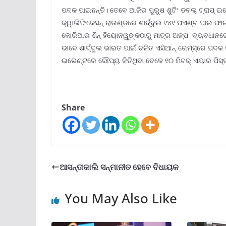
ପଦକ ପାଇଛନ୍ତି। ତେବେ ଆଜିର ପୁରୁଷ ଶୁଟିଂ ଡବଲ୍‌ ଟ୍ରାପ୍‌ 
କ୍ୱାଲିଫିକେସନ୍‌ ରାଉଣ୍ଡରେ ଶାର୍ଦ୍ଦୁଲ ୧୪୧ ପଏଣ୍ଟ ପାଇ ଫାଇନା
କୋରିଆର ଶିନ୍‌ ହିୟୋନୱୁଙ୍କଠାରୁ ମାତ୍ର ଅଳ୍ପ ବ୍ୟବଧାନରେ
ଭାବେ ଶାର୍ଦ୍ଦୁଲ ଭାରତ ପାଇଁ ଚଳିତ ଏସିଆନ୍‌ ଗେମ୍ସ୍‌ରେ ପଦକ ଜିତ
ଇଭେଣ୍ଟରେ ରୌପ୍ୟ ଜିତିଥିବା ବେଳେ ୧୦ ମିଟର୍‌ ଏୟାର ପିସ୍ତ
Share
ଆସନ୍ତାକାଲି ସନ୍ମାନୀତ ହେବେ ବିଧାୟକ
You May Also Like