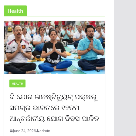
Health
HEALTH
ଦି ଯୋଗ ଇନଷ୍ଟିଚ୍ୟୁଟ୍ ପକ୍ଷରୁ
ସମଗ୍ର ଭାରତରେ ୧୨ତମ
ଆନ୍ତର୍ଜାତୀୟ ଯୋଗ ଦିବସ ପାଳିତ
June 24, 2026
admin