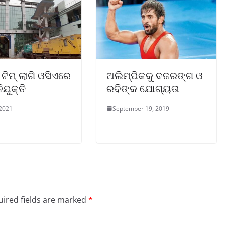
ନ ଟିମ୍ ଲାଗି ଓସିଏରେ
ଅଲିମ୍ପିକକୁ ବଜରଙ୍ଗ ଓ
ଯୁକ୍ତି
ରବିଙ୍କ ଯୋଗ୍ୟତା
 2021
September 19, 2019
ired fields are marked
*