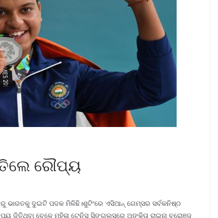
 ଜିତିଲେ ରୌପ୍ୟ
ରୁ ଭାରତକୁ ଦୁଇଟି ପଦକ ମିଳିଛି।ଶୁଟିଂରେ ଏସିଆନ୍‌ ଗେମ୍ସର ସର୍ବକନିଷ୍ଠ
ପ୍ୟ ଜିତିଥିବା ବେଳେ ମହିଳା ଟେନିସ୍‌ ସିଙ୍ଗଲ୍ସରେ ଅଙ୍କିତା ରାଇନା ବ୍ରୋଞ୍ଜ