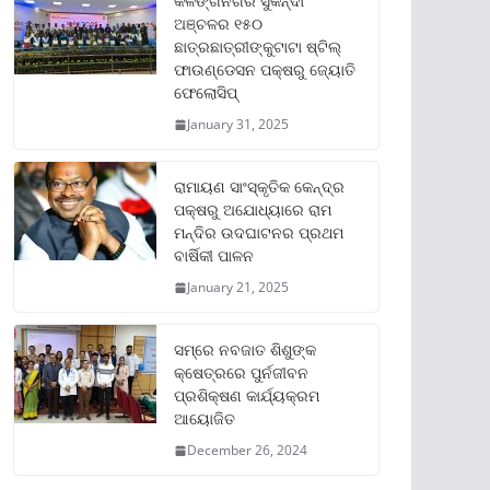
କଳିଙ୍ଗନଗର ସୁକିନ୍ଦା
ଅଞ୍ଚଳର ୧୫୦
ଛାତ୍ରଛାତ୍ରୀଙ୍କୁଟାଟା ଷ୍ଟିଲ୍
ଫାଉଣ୍ଡେସନ ପକ୍ଷରୁ ଜ୍ୟୋତି
ଫେଲୋସିପ୍‌
January 31, 2025
ରାମାୟଣ ସାଂସ୍କୃତିକ କେନ୍ଦ୍ର
ପକ୍ଷରୁ ଅଯୋଧ୍ୟାରେ ରାମ
ମନ୍ଦିର ଉଦଘାଟନର ପ୍ରଥମ
ବାର୍ଷିକୀ ପାଳନ
January 21, 2025
ସମ୍‌ରେ ନବଜାତ ଶିଶୁଙ୍କ
କ୍ଷେତ୍ରରେ ପୁର୍ନଜୀବନ
ପ୍ରଶିକ୍ଷଣ କାର୍ଯ୍ୟକ୍ରମ
ଆୟୋଜିତ
December 26, 2024