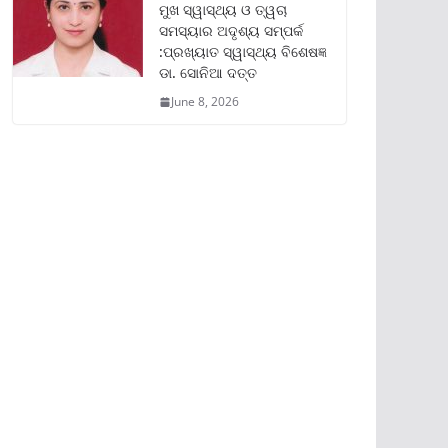
ମୁଖ ସ୍ୱାସ୍ଥ୍ୟ ଓ ତ୍ୱଚା
ସମସ୍ୟାର ଅଦୃଶ୍ୟ ସମ୍ପର୍କ
:ପ୍ରଖ୍ୟାତ ସ୍ୱାସ୍ଥ୍ୟ ବିଶେଷଜ୍ଞ
ଡା. ସୋନିଆ ଦତ୍ତ
June 8, 2026