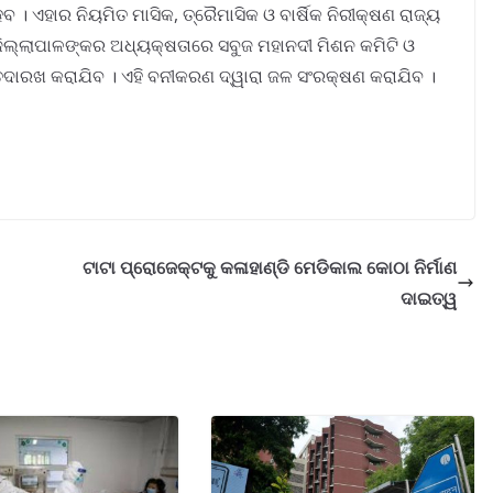
ବ । ଏହାର ନିୟମିତ ମାସିକ, ତ୍ରୈମାସିକ ଓ ବାର୍ଷିକ ନିରୀକ୍ଷଣ ରାଜ୍ୟ
 ଜିଲ୍ଲାପାଳଙ୍କର ଅଧ୍ୟକ୍ଷତାରେ ସବୁଜ ମହାନଦୀ ମିଶନ କମିଟି ଓ
 ତଦାରଖ କରାଯିବ । ଏହି ବନୀକରଣ ଦ୍ୱାରା ଜଳ ସଂରକ୍ଷଣ କରାଯିବ ।
ଟାଟା ପ୍ରୋଜେକ୍ଟକୁ କଳାହାଣ୍ଡି ମେଡିକାଲ କୋଠା ନିର୍ମାଣ
ଦାଇତ୍ୱ