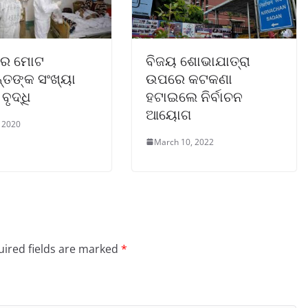
ରେ ମୋଟ
ବିଜୟ ଶୋଭାଯାତ୍ରା
୍ତଙ୍କ ସଂଖ୍ୟା
ଉପରେ କଟକଣା
ବୃଦ୍ଧି
ହଟାଇଲେ ନିର୍ବାଚନ
ଆୟୋଗ
 2020
March 10, 2022
ired fields are marked
*