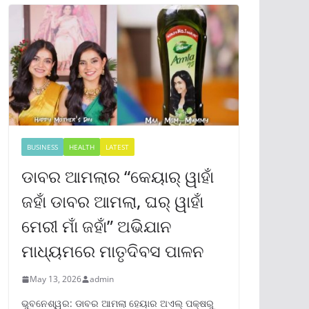
BUSINESS
HEALTH
LATEST
ଡାବର ଆମଲାର “କେୟାର୍ ୱାହାଁ
ଜହାଁ ଡାବର ଆମଲା, ଘର୍ ୱାହାଁ
ମେରୀ ମାଁ ଜହାଁ” ଅଭିଯାନ
ମାଧ୍ୟମରେ ମାତୃଦିବସ ପାଳନ
May 13, 2026
admin
ଭୁବନେଶ୍ୱର: ଡାବର ଆମଲା ହେୟାର ଅଏଲ୍ ପକ୍ଷରୁ