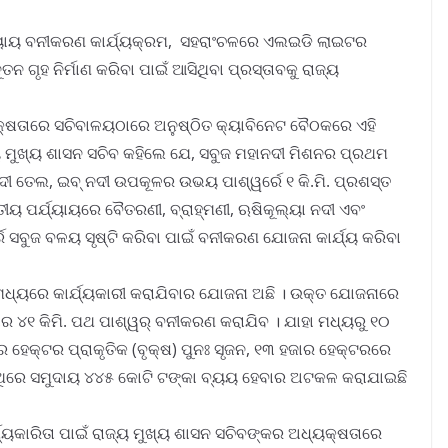
୍ଯ୍ୟାୟ ବନୀକରଣ କାର୍ଯ୍ୟକ୍ରମ, ସହରାଂଚଳରେ ଏଲଇଡି ଲାଇଟର
ଗୃହ ନିର୍ମାଣ କରିବା ପାଇଁ ଆସିଥିବା ପ୍ରସ୍ତାବକୁ ରାଜ୍ୟ
କ୍ଷତାରେ ସଚିବାଳୟଠାରେ ଅନୁଷ୍ଠିତ କ୍ୟାବିନେଟ ବୈଠକରେ ଏହି
ଜ୍ୟ ମୁଖ୍ୟ ଶାସନ ସଚିବ କହିଲେ ଯେ, ସବୁଜ ମହାନଦୀ ମିଶନର ପ୍ରଥମ
ୀ ତେଲ, ଇବ୍ ନଦୀ ଉପକୂଳର ଉଭୟ ପାଶ୍ୱର୍ରେ ୧ କି.ମି. ପ୍ରଶସ୍ତ
ିତୀୟ ପର୍ଯ୍ୟାୟରେ ବୈତରଣୀ, ବ୍ରାହ୍ମଣୀ, ଋଷିକୂଲ୍ୟା ନଦୀ ଏବଂ
ସବୁଜ ବଳୟ ସୃଷ୍ଟି କରିବା ପାଇଁ ବନୀକରଣ ଯୋଜନା କାର୍ଯ୍ୟ କରିବା
ଷ ମଧ୍ୟରେ କାର୍ଯ୍ୟକାରୀ କରାଯିବାର ଯୋଜନା ଅଛି । ଉକ୍ତ ଯୋଜନାରେ
ର ୪୧ କିମି. ପଥ ପାଶ୍ୱର୍ ବନୀକରଣ କରାଯିବ । ଯାହା ମଧ୍ୟରୁ ୧୦
ର ହେକ୍ଟର ପ୍ରାକୃତିକ (ବୃକ୍ଷ) ପୁନଃ ସୃଜନ, ୧୩ ହଜାର ହେକ୍ଟରରେ
 ଏଥିରେ ସମୁଦାୟ ୪୪୫ କୋଟି ଟଙ୍କା ବ୍ୟୟ ହେବାର ଅଟକଳ କରାଯାଇଛି
ଯ୍ୟକାରିତା ପାଇଁ ରାଜ୍ୟ ମୁଖ୍ୟ ଶାସନ ସଚିବଙ୍କର ଅଧ୍ୟକ୍ଷତାରେ