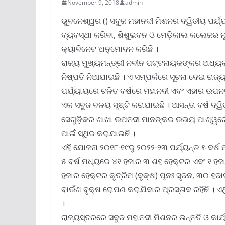
November 9, 2018
admin
ଭୁବନେଶ୍ୱର () ସବୁଜ ମହାନଦୀ ମିଶନର ଦ୍ୱିତୀୟ ପର
ବ୍ୟବସ୍ଥା କରିବା, ଶିଶୁଭବନ ଓ ମେଡ଼ିକାଲ କଲେଜର ନୂତନ 
କ୍ୟାବିନେଟ ଅନୁମୋଦନ କରିଛି ।
ରାଜ୍ୟ ମୁଖ୍ୟମନ୍ତ୍ରୀ ନବୀନ ପଟ୍ଟନାୟକଙ୍କର ଅଧ୍ୟ
ନିଷ୍ପତି ନିଆଯାଇଛି । ଏ ସମ୍ପର୍କରେ ସୂଚନା ଦେଇ ରା
ପର୍ଯ୍ୟାୟରେ ଚଳିତ ବର୍ଷରେ ମହାନଦୀ ଏବଂ ଏହାର ଉପନଦ
ଏକ ସବୁଜ ବଳୟ ସୃଷ୍ଟି କରାଯାଇଛି । ଆସନ୍ତା ବର୍ଷ ଦ୍ୱ
ସେଗୁଡ଼ିକର ଶାଖା ଉପନଦୀ ମାନଙ୍କର ଉଭୟ ପାଶ୍ୱର୍ରେ 
ପାଇଁ ସ୍ଥିର କରାଯାଇଛି ।
ଏହି ଯୋଜନା ୨୦୧୮-୧୯ରୁ ୨୦୨୨-୨୩ ପର୍ଯ୍ୟନ୍ତ ୫ ବର୍
୫ ବର୍ଷ ମଧ୍ୟରେ ୪୧ ହଜାର ୩ ଶହ ହେକ୍ଟର ଏବଂ ୧ ହଜା
ହଜାର ହେକ୍ଟର କୃତ୍ରିମ (ବୃକ୍ଷ) ପୂନଃ ସୃଜନ, ୩୦ ହଜା
ବାଉଁଶ ବୃକ୍ଷ ରୋପଣ କରାଯିବାର ପ୍ରସ୍ତାବ ରହିଛି ।
।
ରାଜ୍ୟସ୍ତରରେ ସବୁଜ ମହାନଦୀ ମିଶନର ଉନ୍ନତି ଓ କାର୍