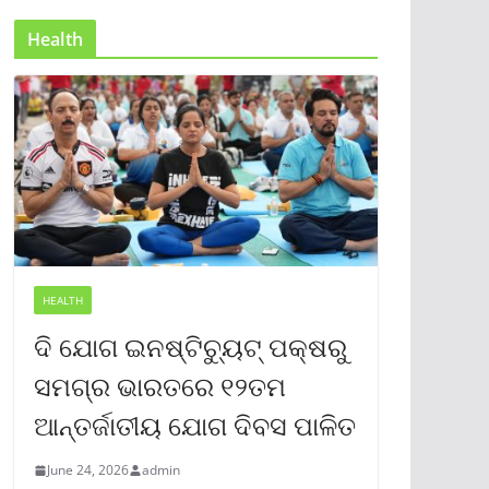
Health
HEALTH
ଦି ଯୋଗ ଇନଷ୍ଟିଚ୍ୟୁଟ୍ ପକ୍ଷରୁ
ସମଗ୍ର ଭାରତରେ ୧୨ତମ
ଆନ୍ତର୍ଜାତୀୟ ଯୋଗ ଦିବସ ପାଳିତ
June 24, 2026
admin