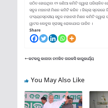
ଗଠିତ ହୋଇଥିବା ୧୨ ଜଣିଆ କମିଟି ଦ୍ୱାରା ପରିଚାଳିତ ହେ
ସବୁଜ ମହାନଦୀ ମିଶନ କମିଟି କରିବ । ଜିଲ୍ଲା ସ୍ତରରେ
ପଂଚାୟତସ୍ତରୀୟ ସବୁଜ ମହାନଦୀ ମିଶନ କମିଟି ଦ୍ୱାରା
ୱାଟର ଲେବୁଲ ହ୍ରାସକୁ ରୋକାଯାଇ ପାରିବ ।
Share
କଟକରୁ କାନାଡା ଚମକିବ ତାରକସି କାରୁକାର୍ଯ୍ୟ
You May Also Like