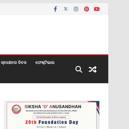
ସ୍ବାଧୀନତା ଦିବସ
ଫେଷ୍ଟିଭାଲ