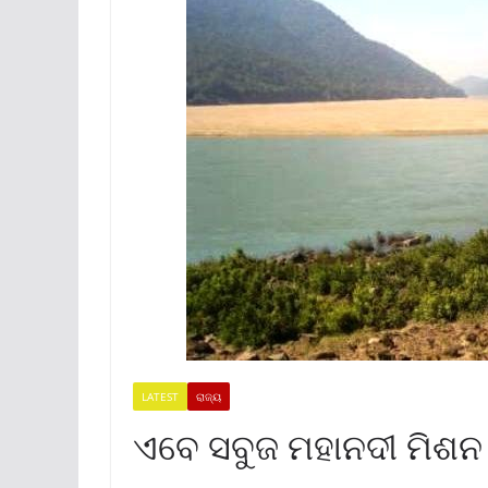
LATEST
ରାଜ୍ୟ
ଏବେ ସବୁଜ ମହାନଦୀ ମିଶନ