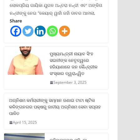
ଲୋକପ୍ରିୟ ଗାୟିକା ଯୁଗଳ ଅନ୍ତରା ନନ୍ଦୀ ଏବଂ ଅଙ୍କିତା
ନନ୍ଦୀଙ୍କୁ ନେଇ “କେୟାର୍ ୱାହାଁ ଜହାଁ ଡାବର ଆମଲା,
Share
ମୁଖ୍ୟମନ୍ତ୍ରୀ ନାୟାବ ସିଂହ
ସଇନୀଙ୍କ ନେତୃତ୍ୱରେ
ହରିୟାଣାରେ ଜନ କୈନ୍ଦ୍ରୀକ
ସଂସ୍କାର ତ୍ୱରାନ୍ୱିତ
September 3, 2025
ଅଗ୍ନିଶମ କର୍ମଚାରୀଙ୍କୁ ସମ୍ମାନ ଜଣାଇ ଟାଟା ଷ୍ଟିଲ
କଳିଙ୍ଗନଗର ପକ୍ଷରୁ ଜାତୀୟ ଅଗ୍ନିଶମ ସେବା ସପ୍ତାହ
ପାଳିତ
April 15, 2025