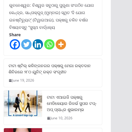
ଭୁବନେଶ୍ୱର: ବିଶ୍ୱର ସବୁଠାରୁ ପୁରୁଣା ସଂଗଠିତ ଯୋଗ
କେନ୍ଦ୍ର, ସାନ୍ତାକ୍ରୁଜ୍ (ମୁମ୍ବାଇ) ସ୍ଥିତ ‘ଦି ଯୋଗ
ଇନଷ୍ଟିଚ୍ୟୁଟ୍‌’ (ଟିୱାଇଆଇ), ପକ୍ଷରୁ ଚଳିତ ବର୍ଷର
ବିଷୟବସ୍ତୁ “ସୁସ୍ଥ ବାର୍ଦ୍ଧକ୍ୟ
Share
ଟାଟା ଷ୍ଟିଲ୍‌ କଳିଙ୍ଗନଗର ପକ୍ଷରୁ ମେଗା ରକ୍ତଦାନ
ଶିବିରରେ ୨୮୦ ୟୁନିଟ୍‌ ରକ୍ତ ସଂଗୃହୀତ
June 19, 2026
ଟାଟା ଏଆଇଜି ପକ୍ଷରୁ
ମେଡିକେୟାର ରିଜର୍ଭ ସୁପର ଟପ୍‌-
ଅପ୍ ପ୍ଲାନ୍‌ର ଶୁଭାରମ୍ଭ
June 10, 2026