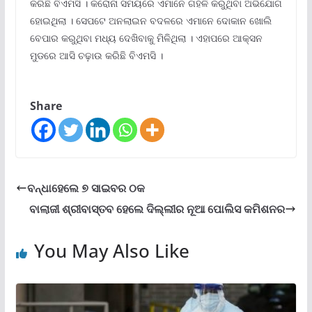
କରିଛି ବିଏମସି । କରୋନା ସମୟରେ ଏମାନେ ଗହଳି କରୁଥିବା ଅଭିଯୋଗ
ହୋଇଥିଲା । ସେପଟେ ଅନଲାଇନ ବଦଳରେ ଏମାନେ ଦୋକାନ ଖୋଲି
ବେପାର କରୁଥିବା ମଧ୍ୟ ଦେଖିବାକୁ ମିଳିଥିଲା । ଏହାପରେ ଆକ୍ସନ
ମୁଡରେ ଆସି ଚଢ଼ାଉ କରିଛି ବିଏମସି ।
Share
ବନ୍ଧାହେଲେ ୭ ସାଇବର ଠକ
ବାଲାଜୀ ଶ୍ରୀବାସ୍ତବ ହେଲେ ଦିଲ୍ଲୀର ନୂଆ ପୋଲିସ କମିଶନର
You May Also Like