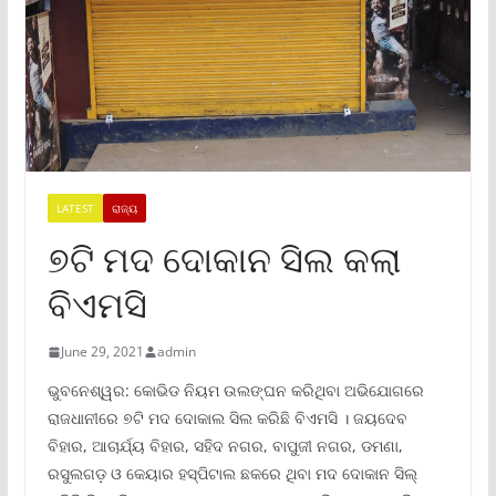
LATEST
ରାଜ୍ୟ
୭ଟି ମଦ ଦୋକାନ ସିଲ କଲା
ବିଏମସି
June 29, 2021
admin
ଭୁବନେଶ୍ୱର: କୋଭିଡ ନିୟମ ଉଲଙ୍ଘନ କରିଥିବା ଅଭିଯୋଗରେ
ରାଜଧାନୀରେ ୭ଟି ମଦ ଦୋକାଲ ସିଲ କରିଛି ବିଏମସି । ଜୟଦେବ
ବିହାର, ଆଚାର୍ଯ୍ୟ ବିହାର, ସହିଦ ନଗର, ବାପୁଜୀ ନଗର, ଡମଣା,
ରସୁଲଗଡ଼ ଓ କେୟାର ହସ୍ପିଟାଲ ଛକରେ ଥିବା ମଦ ଦୋକାନ ସିଲ୍