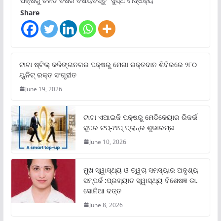
ପକ୍ଷରୁ ଚଳିତ ବର୍ଷର ବିଷୟବସ୍ତୁ “ସୁସ୍ଥ ବାର୍ଦ୍ଧକ୍ୟ
Share
ଟାଟା ଷ୍ଟିଲ୍‌ କଳିଙ୍ଗନଗର ପକ୍ଷରୁ ମେଗା ରକ୍ତଦାନ ଶିବିରରେ ୨୮୦
ୟୁନିଟ୍‌ ରକ୍ତ ସଂଗୃହୀତ
June 19, 2026
ଟାଟା ଏଆଇଜି ପକ୍ଷରୁ ମେଡିକେୟାର ରିଜର୍ଭ
ସୁପର ଟପ୍‌-ଅପ୍ ପ୍ଲାନ୍‌ର ଶୁଭାରମ୍ଭ
June 10, 2026
ମୁଖ ସ୍ୱାସ୍ଥ୍ୟ ଓ ତ୍ୱଚା ସମସ୍ୟାର ଅଦୃଶ୍ୟ
ସମ୍ପର୍କ :ପ୍ରଖ୍ୟାତ ସ୍ୱାସ୍ଥ୍ୟ ବିଶେଷଜ୍ଞ ଡା.
ସୋନିଆ ଦତ୍ତ
June 8, 2026