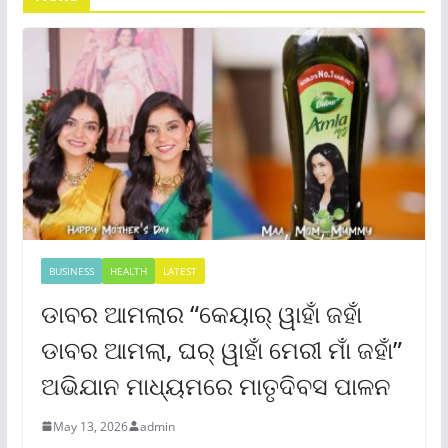
BUSINESS
HEALTH
LATEST
ଡାବର ଆମଲାର “କେୟାର୍ ୱାହାଁ ଜହାଁ
ଡାବର ଆମଲା, ଘର୍ ୱାହାଁ ମେରୀ ମାଁ ଜହାଁ”
ଅଭିଯାନ ମାଧ୍ୟମରେ ମାତୃଦିବସ ପାଳନ
May 13, 2026
admin