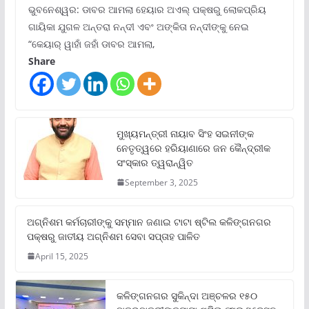
ଭୁବନେଶ୍ୱର: ଡାବର ଆମଲା ହେୟାର ଅଏଲ୍ ପକ୍ଷରୁ ଲୋକପ୍ରିୟ
ଗାୟିକା ଯୁଗଳ ଅନ୍ତରା ନନ୍ଦୀ ଏବଂ ଅଙ୍କିତା ନନ୍ଦୀଙ୍କୁ ନେଇ
“କେୟାର୍ ୱାହାଁ ଜହାଁ ଡାବର ଆମଲା,
Share
ମୁଖ୍ୟମନ୍ତ୍ରୀ ନାୟାବ ସିଂହ ସଇନୀଙ୍କ
ନେତୃତ୍ୱରେ ହରିୟାଣାରେ ଜନ କୈନ୍ଦ୍ରୀକ
ସଂସ୍କାର ତ୍ୱରାନ୍ୱିତ
September 3, 2025
ଅଗ୍ନିଶମ କର୍ମଚାରୀଙ୍କୁ ସମ୍ମାନ ଜଣାଇ ଟାଟା ଷ୍ଟିଲ କଳିଙ୍ଗନଗର
ପକ୍ଷରୁ ଜାତୀୟ ଅଗ୍ନିଶମ ସେବା ସପ୍ତାହ ପାଳିତ
April 15, 2025
କଳିଙ୍ଗନଗର ସୁକିନ୍ଦା ଅଞ୍ଚଳର ୧୫୦