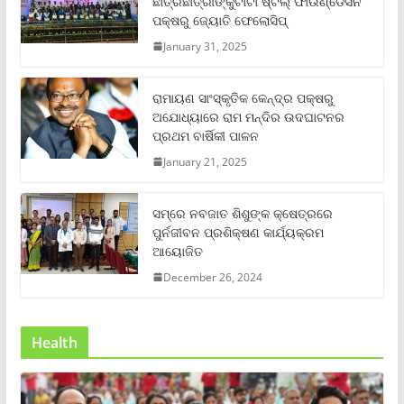
ଛାତ୍ରଛାତ୍ରୀଙ୍କୁଟାଟା ଷ୍ଟିଲ୍ ଫାଉଣ୍ଡେସନ
ପକ୍ଷରୁ ଜ୍ୟୋତି ଫେଲୋସିପ୍‌
January 31, 2025
ରାମାୟଣ ସାଂସ୍କୃତିକ କେନ୍ଦ୍ର ପକ୍ଷରୁ
ଅଯୋଧ୍ୟାରେ ରାମ ମନ୍ଦିର ଉଦଘାଟନର
ପ୍ରଥମ ବାର୍ଷିକୀ ପାଳନ
January 21, 2025
ସମ୍‌ରେ ନବଜାତ ଶିଶୁଙ୍କ କ୍ଷେତ୍ରରେ
ପୁର୍ନଜୀବନ ପ୍ରଶିକ୍ଷଣ କାର୍ଯ୍ୟକ୍ରମ
ଆୟୋଜିତ
December 26, 2024
Health