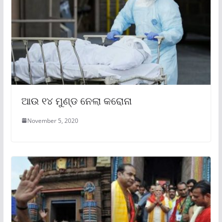
ଆଉ ୧୪ ମୁଣ୍ଡ ନେଲା କରୋନା
November 5, 2020