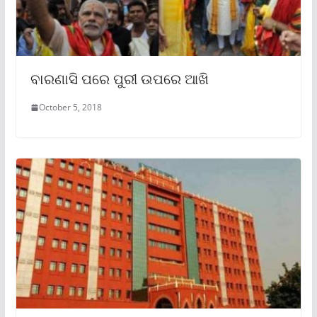
ବାରଣାସି ପରେ ପୁରୀ ଉପରେ ଆଖି
October 5, 2018