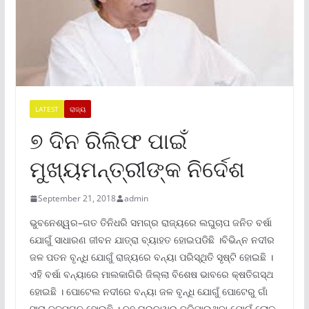
LATEST
ରାଜ୍ୟ
୭ ଦିନ ରିଲିଫ ପାଇଁ
ମୁଖ୍ୟମନ୍ତ୍ରୀଙ୍କ ନିର୍ଦେଶ
September 21, 2018
admin
ଭୁବନେଶ୍ୱର–ଗତ ତିନିଧରି ସମଗ୍ର ରାଜ୍ୟରେ ଲଘୁଚାପ ଜନିତ ବର୍ଷା
ଯୋଗୁଁ ସାଧାରଣ ଜୀବନ ଯାତ୍ରା ବ୍ୟାହତ ହୋଇପଡିଛି ।ବିଭିନ୍ନ ନଦୀର
ଜଳ ପତନ ବୃନ୍ଧି ଯୋଗୁଁ ରାଜ୍ୟରେ ବନ୍ୟା ପରିସ୍ଥିତି ସୃଷ୍ଟି ହୋଇଛି ।
ଏହି ବର୍ଷା ବନ୍ୟାରେ ମାଲକାଗିରି ଜିଲ୍ଲା ବିଶେଷ ଭାବରେ କ୍ଷତିଗସ୍ଥ
ହୋଇଛି । ପୋଟେଲ ନଦୀରେ ବନ୍ୟା ଜଳ ବୃନ୍ଧି ଯୋଗୁଁ ପୋଟେରୁ ଗାଁ
ସାରା ଜଳମଗ୍ନ ହୋଇଛି । ବହୁ ଘରଦ୍ୱାର ବୁଡିଯାଇଥିବା ଯୋଗୁଁ ଲୋକ