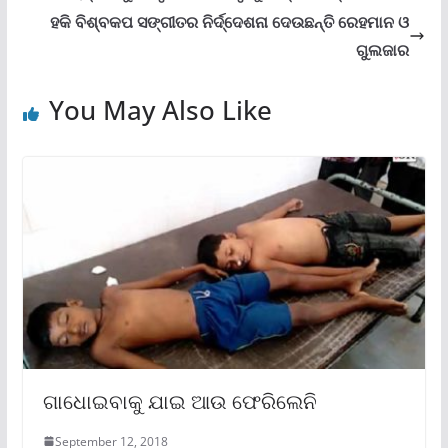
ହକି ବିଶ୍ବକପ ସଙ୍ଗୀତର ନିର୍ଦ୍ଦେଶନା ଦେଉଛନ୍ତି ରେହମାନ ଓ
ଗୁଲଜାର
You May Also Like
ଗାଧୋଇବାକୁ ଯାଇ ଆଉ ଫେରିଲେନି
September 12, 2018