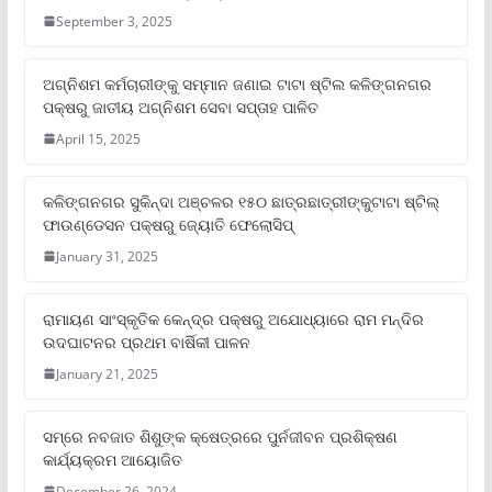
September 3, 2025
ଅଗ୍ନିଶମ କର୍ମଚାରୀଙ୍କୁ ସମ୍ମାନ ଜଣାଇ ଟାଟା ଷ୍ଟିଲ କଳିଙ୍ଗନଗର
ପକ୍ଷରୁ ଜାତୀୟ ଅଗ୍ନିଶମ ସେବା ସପ୍ତାହ ପାଳିତ
April 15, 2025
କଳିଙ୍ଗନଗର ସୁକିନ୍ଦା ଅଞ୍ଚଳର ୧୫୦ ଛାତ୍ରଛାତ୍ରୀଙ୍କୁଟାଟା ଷ୍ଟିଲ୍
ଫାଉଣ୍ଡେସନ ପକ୍ଷରୁ ଜ୍ୟୋତି ଫେଲୋସିପ୍‌
January 31, 2025
ରାମାୟଣ ସାଂସ୍କୃତିକ କେନ୍ଦ୍ର ପକ୍ଷରୁ ଅଯୋଧ୍ୟାରେ ରାମ ମନ୍ଦିର
ଉଦଘାଟନର ପ୍ରଥମ ବାର୍ଷିକୀ ପାଳନ
January 21, 2025
ସମ୍‌ରେ ନବଜାତ ଶିଶୁଙ୍କ କ୍ଷେତ୍ରରେ ପୁର୍ନଜୀବନ ପ୍ରଶିକ୍ଷଣ
କାର୍ଯ୍ୟକ୍ରମ ଆୟୋଜିତ
December 26, 2024