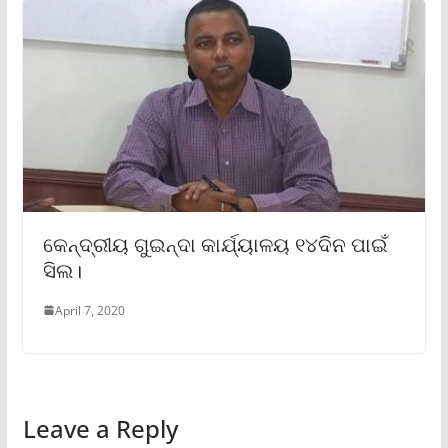
କେନ୍ଦ୍ରୀୟ ଗୁଇନ୍ଦା କାର୍ଯ୍ୟାଳୟ ୧୪ଦିନ ପାଇଁ
ସିଲ।
April 7, 2020
Leave a Reply