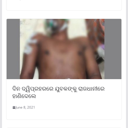
ଦିନ ଦ୍ୱିପ୍ରହରରେ ଯୁବକଙ୍କୁ ରାଜଧାନୀରେ
ହାଣିଦେଲେ
June 8, 2021