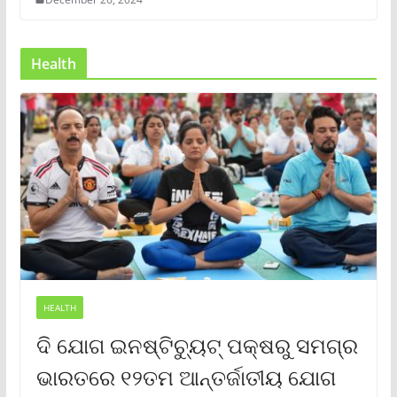
Health
HEALTH
ଦି ଯୋଗ ଇନଷ୍ଟିଚ୍ୟୁଟ୍ ପକ୍ଷରୁ ସମଗ୍ର
ଭାରତରେ ୧୨ତମ ଆନ୍ତର୍ଜାତୀୟ ଯୋଗ