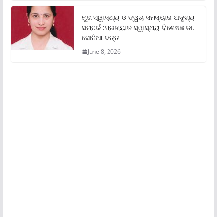
ମୁଖ ସ୍ୱାସ୍ଥ୍ୟ ଓ ତ୍ୱଚା ସମସ୍ୟାର ଅଦୃଶ୍ୟ
ସମ୍ପର୍କ :ପ୍ରଖ୍ୟାତ ସ୍ୱାସ୍ଥ୍ୟ ବିଶେଷଜ୍ଞ ଡା.
ସୋନିଆ ଦତ୍ତ
June 8, 2026