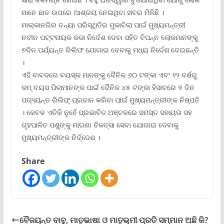
ମାନେ ଛାତ ଉପରେ ଆଶ୍ରୟ ନେଇଥିବା ଖବର ମିଳିଛି ।
ମାଲ୍କାନଗିର ବନ୍ୟା ପରିସ୍ଥିତିର ମୁକାବିଲା ପାଇଁ ମୁଖ୍ୟମନ୍ତ୍ରୀ
ନବୀନ ପଟ୍ଟନାୟକ କଡା ନିର୍ଦେଶ ଦେବା ସହିତ ବିପନ୍ନ ଲୋକମାନଙ୍କୁ
୭ଦିନ ପର୍ଯ୍ୟନ୍ତ ରିଲିଫ ଯୋଗାଇ ଦେବାକୁ ମଧ୍ୟ ନିର୍ଦେଶ ଦେଇଛନ୍ତି
।
ଏହି ବାବଦରେ ବୟସ୍କ ମାନଙ୍କୁ ଦୈନିକ ୬୦ ଟଙ୍କା ଏବଂ ୧୨ ବର୍ଷରୁ
କମ୍ ବୟସ ପିଲାମାନଙ୍କ ପାଇଁ ଦୈନିକ ୪୫ ଟଙ୍କା ହିସାବରେ ୭ ଦିନ
ପର‌୍ୟ୍ୟନ୍ତ ରିଲିଫ୍ ପ୍ରଦାନ କରିବା ପାଇଁ ମୁଖ୍ୟମନ୍ତ୍ରୀଙ୍କ ନିଷ୍ପତି
। କେବଳ ଏତିକି ନୁହେଁ ପ୍ରଭାବିତ ଅଞ୍ଚଳରେ ସମସ୍ତ ସହାୟତା ସହ
ଗୃହପାଳିତ ପଶୁଙ୍କୁ ମାଗଣା ଚିକତ୍ସା ସେବା ଯୋଗାଇ ଦେବାକୁ
ମୁଖ୍ୟମନ୍ତ୍ରୀଙ୍କ ନିର୍ଦ୍ଦେଶ ।
Share
ବୈଜୟନ୍ତ ବାବୁ, ମାତୃଭାଷା ଓ ମାତୃଭୂମୀ ପ୍ରତି ସମ୍ମାନ ଅଛି କି?