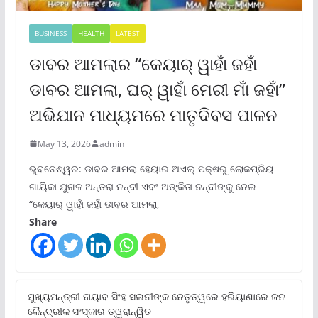
BUSINESS
HEALTH
LATEST
ଡାବର ଆମଲାର “କେୟାର୍ ୱାହାଁ ଜହାଁ
ଡାବର ଆମଲା, ଘର୍ ୱାହାଁ ମେରୀ ମାଁ ଜହାଁ”
ଅଭିଯାନ ମାଧ୍ୟମରେ ମାତୃଦିବସ ପାଳନ
May 13, 2026
admin
ଭୁବନେଶ୍ୱର: ଡାବର ଆମଲା ହେୟାର ଅଏଲ୍ ପକ୍ଷରୁ ଲୋକପ୍ରିୟ
ଗାୟିକା ଯୁଗଳ ଅନ୍ତରା ନନ୍ଦୀ ଏବଂ ଅଙ୍କିତା ନନ୍ଦୀଙ୍କୁ ନେଇ
“କେୟାର୍ ୱାହାଁ ଜହାଁ ଡାବର ଆମଲା,
Share
ମୁଖ୍ୟମନ୍ତ୍ରୀ ନାୟାବ ସିଂହ ସଇନୀଙ୍କ ନେତୃତ୍ୱରେ ହରିୟାଣାରେ ଜନ
କୈନ୍ଦ୍ରୀକ ସଂସ୍କାର ତ୍ୱରାନ୍ୱିତ