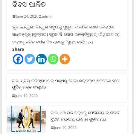
ଦିବସ ପାଳିତ
June 24, 2026
admin
ଭୁବନେଶ୍ୱର: ବିଶ୍ୱର ସବୁଠାରୁ ପୁରୁଣା ସଂଗଠିତ ଯୋଗ କେନ୍ଦ୍ର,
ସାନ୍ତାକ୍ରୁଜ୍ (ମୁମ୍ବାଇ) ସ୍ଥିତ ‘ଦି ଯୋଗ ଇନଷ୍ଟିଚ୍ୟୁଟ୍‌’ (ଟିୱାଇଆଇ),
ପକ୍ଷରୁ ଚଳିତ ବର୍ଷର ବିଷୟବସ୍ତୁ “ସୁସ୍ଥ ବାର୍ଦ୍ଧକ୍ୟ
Share
ଟାଟା ଷ୍ଟିଲ୍‌ କଳିଙ୍ଗନଗର ପକ୍ଷରୁ ମେଗା ରକ୍ତଦାନ ଶିବିରରେ ୨୮୦
ୟୁନିଟ୍‌ ରକ୍ତ ସଂଗୃହୀତ
June 19, 2026
ଟାଟା ଏଆଇଜି ପକ୍ଷରୁ ମେଡିକେୟାର ରିଜର୍ଭ
ସୁପର ଟପ୍‌-ଅପ୍ ପ୍ଲାନ୍‌ର ଶୁଭାରମ୍ଭ
June 10, 2026