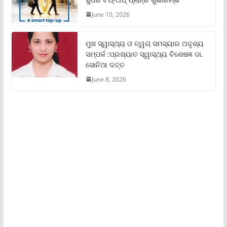
June 10, 2026
ମୁଖ ସ୍ୱାସ୍ଥ୍ୟ ଓ ତ୍ୱଚା ସମସ୍ୟାର ଅଦୃଶ୍ୟ
ସମ୍ପର୍କ :ପ୍ରଖ୍ୟାତ ସ୍ୱାସ୍ଥ୍ୟ ବିଶେଷଜ୍ଞ ଡା.
ସୋନିଆ ଦତ୍ତ
June 8, 2026