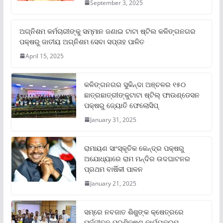
September 3, 2025
ଅଗ୍ନିଶମ କର୍ମଚାରୀଙ୍କୁ ସମ୍ମାନ ଜଣାଇ ଟାଟା ଷ୍ଟିଲ କଳିଙ୍ଗନଗର
ପକ୍ଷରୁ ଜାତୀୟ ଅଗ୍ନିଶମ ସେବା ସପ୍ତାହ ପାଳିତ
April 15, 2025
କଳିଙ୍ଗନଗର ସୁକିନ୍ଦା ଅଞ୍ଚଳର ୧୫୦
ଛାତ୍ରଛାତ୍ରୀଙ୍କୁଟାଟା ଷ୍ଟିଲ୍ ଫାଉଣ୍ଡେସନ
ପକ୍ଷରୁ ଜ୍ୟୋତି ଫେଲୋସିପ୍‌
January 31, 2025
ରାମାୟଣ ସାଂସ୍କୃତିକ କେନ୍ଦ୍ର ପକ୍ଷରୁ
ଅଯୋଧ୍ୟାରେ ରାମ ମନ୍ଦିର ଉଦଘାଟନର
ପ୍ରଥମ ବାର୍ଷିକୀ ପାଳନ
January 21, 2025
ସମ୍‌ରେ ନବଜାତ ଶିଶୁଙ୍କ କ୍ଷେତ୍ରରେ
ପୁର୍ନଜୀବନ ପ୍ରଶିକ୍ଷଣ କାର୍ଯ୍ୟକ୍ରମ