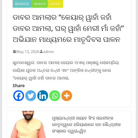
BUSINESS
HEALTH
LATEST
ଡାବର ଆମଲାର “କେୟାର୍ ୱାହାଁ ଜହାଁ
ଡାବର ଆମଲା, ଘର୍ ୱାହାଁ ମେରୀ ମାଁ ଜହାଁ”
ଅଭିଯାନ ମାଧ୍ୟମରେ ମାତୃଦିବସ ପାଳନ
May 13, 2026
admin
ଭୁବନେଶ୍ୱର: ଡାବର ଆମଲା ହେୟାର ଅଏଲ୍ ପକ୍ଷରୁ ଲୋକପ୍ରିୟ
ଗାୟିକା ଯୁଗଳ ଅନ୍ତରା ନନ୍ଦୀ ଏବଂ ଅଙ୍କିତା ନନ୍ଦୀଙ୍କୁ ନେଇ
“କେୟାର୍ ୱାହାଁ ଜହାଁ ଡାବର ଆମଲା,
Share
ମୁଖ୍ୟମନ୍ତ୍ରୀ ନାୟାବ ସିଂହ ସଇନୀଙ୍କ
ନେତୃତ୍ୱରେ ହରିୟାଣାରେ ଜନ କୈନ୍ଦ୍ରୀକ
ସଂସ୍କାର ତ୍ୱରାନ୍ୱିତ