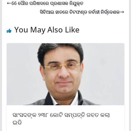
66 ପୌର ପରିଷଦରେ ପ୍ରଶାସକ ନିଯୁକ୍ତ
ସିବିଆଇ ହାତରେ ଚିଟଫଣ୍ଡ ନର୍ବାହୀ ନିର୍ଦ୍ଦେଶକ
You May Also Like
ସାଂସଦଙ୍କ ୨୩୮ କୋଟି ସମ୍ପତ୍ତି ଜବତ କଲା
ଇଡି