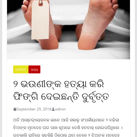
LATEST
ରାଜ୍ୟ
୨ ଭଉଣୀଙ୍କ ହତ୍ୟା କରି
ଫିଙ୍ଗି ଦେଇଛନ୍ତି ଦୁର୍ବୃତ୍ତ
September 29, 2018
admin
ଅତି ଆଶ୍ଚର‌୍ୟ୍ୟଜନକ ଭାବେ ଆଜି ସକାଳୁ ସଂପର୍କୀୟମାନେ ୨ ବଢିଲା
ଝିଅଙ୍କ ମୃତଦେହ ଘର ପାଖ କୂଅରେ ଦେଖି ହତବାକ୍ ହୋଇପଡିଥିଲେ ।
ଗତକାଲି ରାତିରେ ସବୁକିଛି ଠିକଠାକ୍ ଥିବା ବେଳେ ୨ ଝିଅଙ୍କ ମୃତଦେହ