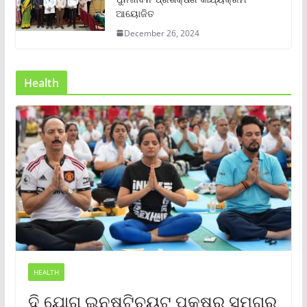
ଆୟୋଜିତ
December 26, 2024
Health
HEALTH
ଦି ଯୋଗ ଇନଷ୍ଟିଚ୍ୟୁଟ୍ ପକ୍ଷରୁ ସମଗ୍ର