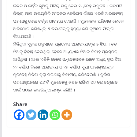
କିଭଳି ଓ କାହିଁକି କୂଅରୁ ମିଳିଲା ତାକୁ ନେଇ ସନ୍ଦେହ ଉପୁଜିଛି । ଗଜପତି
ଜିଲ୍ଲା ଆର ଉଦୟଗିରି ଅଂଚଳର ଛେଲିଗଡ ଗାଁରେ ଏଭଳି ଅଭାବନୀୟ
ଘଟଣାକୁ ନେଇ ଚର୍ଚ୍ଚା ଆରମ୍ଭ ହୋଇଛି । ମୃତକଙ୍କ ପରିବାର ଲୋକେ
ଅଭିଯୋଗ କରିଛନ୍ତି, ୨ ଭଉଣୀଙ୍କୁ ହତ୍ୟା କରି କୂଅରେ ଫିଙ୍ଗି
ଦିଆଯାଇଛି ।
ମିଳିଥିବା ସୂଚନା ଅନୁସାରେ ପ୍ରମୋଦ ଆଚାର‌୍ୟ୍ୟଙ୍କ ୫ ଝିଅ । ବଡ
ଝିଅକୁ ବିବାହ ଦେଇଥିବା ବେଳେ ଅନ୍ୟଏକ ଝିଅର ବିବାହ ପ୍ରସ୍ତାବ
ଆସିଥିଲା । ଆଉ ଏତିକି ବେଳେ ସନ୍ଦେହଜନକ ଭାବେ ଅନ୍ୟ ଦୁଇ ଝିଅ
୨୨ ବର୍ଷୀୟ କିରଣ ଆଚାର‌୍ୟ୍ୟ ଓ ୧୭ ବର୍ଷୀୟ ସୃୟା ଆଚାର‌୍ୟ୍ୟଙ୍କ
ମୃତଦେହ ମିଳିବା ପୁରା ଘଟଣାକୁ ବିବାଦୀୟ କରିଦେଇଛି । ପୁଲିସ
ଘଟଣାସ୍ଥଳରେ ପହଂଚି ମୃତଦେହକୁ ଜବତ କରିବା ସହ ବ୍ୟବଚ୍ଛେଦ
ପାଇଁ ପଠାଇ ଛାନଭିନ୍ ଆରମ୍ଭ କରିଛି ।
Share