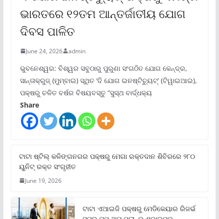
ଭାରତରେ ୧୨ତମ ଆନ୍ତର୍ଜାତୀୟ ଯୋଗ
ଦିବସ ପାଳିତ
June 24, 2026
admin
ଭୁବନେଶ୍ୱର: ବିଶ୍ୱର ସବୁଠାରୁ ପୁରୁଣା ସଂଗଠିତ ଯୋଗ କେନ୍ଦ୍ର,
ସାନ୍ତାକ୍ରୁଜ୍ (ମୁମ୍ବାଇ) ସ୍ଥିତ ‘ଦି ଯୋଗ ଇନଷ୍ଟିଚ୍ୟୁଟ୍‌’ (ଟିୱାଇଆଇ),
ପକ୍ଷରୁ ଚଳିତ ବର୍ଷର ବିଷୟବସ୍ତୁ “ସୁସ୍ଥ ବାର୍ଦ୍ଧକ୍ୟ
Share
ଟାଟା ଷ୍ଟିଲ୍‌ କଳିଙ୍ଗନଗର ପକ୍ଷରୁ ମେଗା ରକ୍ତଦାନ ଶିବିରରେ ୨୮୦
ୟୁନିଟ୍‌ ରକ୍ତ ସଂଗୃହୀତ
June 19, 2026
ଟାଟା ଏଆଇଜି ପକ୍ଷରୁ ମେଡିକେୟାର ରିଜର୍ଭ
ସୁପର ଟପ୍‌-ଅପ୍ ପ୍ଲାନ୍‌ର ଶୁଭାରମ୍ଭ