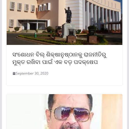
ସଂଶୋଧନ ବିଲ୍ ଶିକ୍ଷାନୁଷ୍ଠାନକୁ ରାଜନୀତିରୁ
ମୁକ୍ତ ରଖିବା ପାଇଁ ଏକ ବଡ଼ ପଦକ୍ଷେପ
September 30, 2020