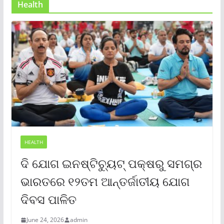
Health
HEALTH
ଦି ଯୋଗ ଇନଷ୍ଟିଚ୍ୟୁଟ୍ ପକ୍ଷରୁ ସମଗ୍ର
ଭାରତରେ ୧୨ତମ ଆନ୍ତର୍ଜାତୀୟ ଯୋଗ
ଦିବସ ପାଳିତ
June 24, 2026
admin