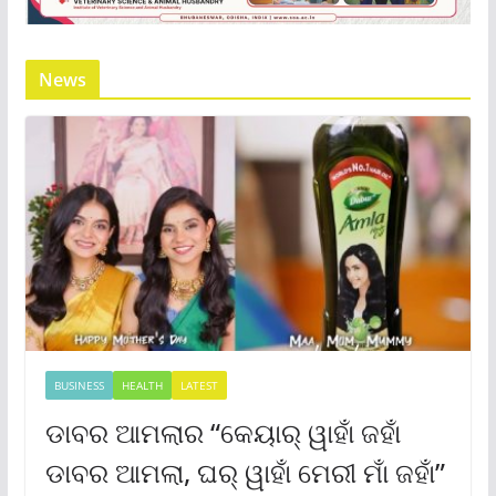
News
BUSINESS
HEALTH
LATEST
ଡାବର ଆମଲାର “କେୟାର୍ ୱାହାଁ ଜହାଁ
ଡାବର ଆମଲା, ଘର୍ ୱାହାଁ ମେରୀ ମାଁ ଜହାଁ”