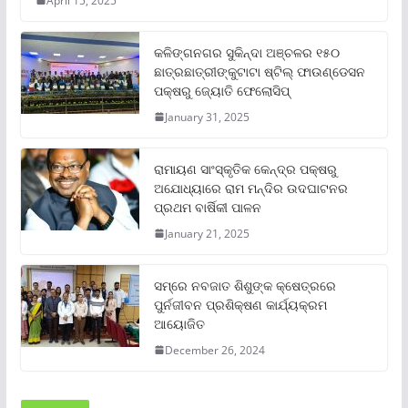
April 15, 2025
କଳିଙ୍ଗନଗର ସୁକିନ୍ଦା ଅଞ୍ଚଳର ୧୫୦
ଛାତ୍ରଛାତ୍ରୀଙ୍କୁଟାଟା ଷ୍ଟିଲ୍ ଫାଉଣ୍ଡେସନ
ପକ୍ଷରୁ ଜ୍ୟୋତି ଫେଲୋସିପ୍‌
January 31, 2025
ରାମାୟଣ ସାଂସ୍କୃତିକ କେନ୍ଦ୍ର ପକ୍ଷରୁ
ଅଯୋଧ୍ୟାରେ ରାମ ମନ୍ଦିର ଉଦଘାଟନର
ପ୍ରଥମ ବାର୍ଷିକୀ ପାଳନ
January 21, 2025
ସମ୍‌ରେ ନବଜାତ ଶିଶୁଙ୍କ କ୍ଷେତ୍ରରେ
ପୁର୍ନଜୀବନ ପ୍ରଶିକ୍ଷଣ କାର୍ଯ୍ୟକ୍ରମ
ଆୟୋଜିତ
December 26, 2024