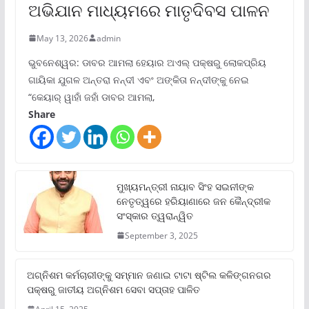
ଅଭିଯାନ ମାଧ୍ୟମରେ ମାତୃଦିବସ ପାଳନ
May 13, 2026
admin
ଭୁବନେଶ୍ୱର: ଡାବର ଆମଲା ହେୟାର ଅଏଲ୍ ପକ୍ଷରୁ ଲୋକପ୍ରିୟ
ଗାୟିକା ଯୁଗଳ ଅନ୍ତରା ନନ୍ଦୀ ଏବଂ ଅଙ୍କିତା ନନ୍ଦୀଙ୍କୁ ନେଇ
“କେୟାର୍ ୱାହାଁ ଜହାଁ ଡାବର ଆମଲା,
Share
ମୁଖ୍ୟମନ୍ତ୍ରୀ ନାୟାବ ସିଂହ ସଇନୀଙ୍କ
ନେତୃତ୍ୱରେ ହରିୟାଣାରେ ଜନ କୈନ୍ଦ୍ରୀକ
ସଂସ୍କାର ତ୍ୱରାନ୍ୱିତ
September 3, 2025
ଅଗ୍ନିଶମ କର୍ମଚାରୀଙ୍କୁ ସମ୍ମାନ ଜଣାଇ ଟାଟା ଷ୍ଟିଲ କଳିଙ୍ଗନଗର
ପକ୍ଷରୁ ଜାତୀୟ ଅଗ୍ନିଶମ ସେବା ସପ୍ତାହ ପାଳିତ