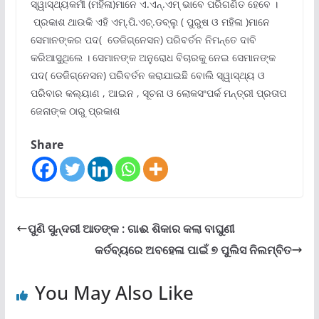
ସ୍ୱାସ୍ଥ୍ୟକର୍ମୀ (ମହିଳା)ମାନେ ଏ.ଏନ୍.ଏମ୍ ଭାବେ ପରିଗଣିତ ହେବେ ।
ପ୍ରକାଶ ଥାଉକି ଏହି ଏମ୍.ପି.ଏଚ୍.ଡବ୍ଲୁ ( ପୁରୁଷ ଓ ମହିଳା )ମାନେ
ସେମାନଙ୍କର ପଦ( ଡେଜିଗ୍ନେସନ) ପରିବର୍ତନ ନିମନ୍ତେ ଦାବି
କରିଆସୁଥିଲେ । ସେମାନଙ୍କ ଅନୁରୋଧ ବିଚାରକୁ ନେଇ ସେମାନଙ୍କ
ପଦ( ଡେଜିଗ୍ନେସନ) ପରିବର୍ତନ କରାଯାଇଛି ବୋଲି ସ୍ୱାସ୍ଥ୍ୟ ଓ
ପରିବାର କଲ୍ୟାଣ , ଆଇନ , ସୂଚନା ଓ ଲୋକସଂପର୍କ ମନ୍ତ୍ରୀ ପ୍ରତାପ
ଜେନାଙ୍କ ଠାରୁ ପ୍ରକାଶ
Share
ପୁଣି ସୁନ୍ଦରୀ ଆତଙ୍କ : ଗାଈ ଶିକାର କଲା ବାଘୁଣୀ
କର୍ତବ୍ୟରେ ଅବହେଳା ପାଇଁ ୭ ପୁଲିସ ନିଲମ୍ବିତ
You May Also Like