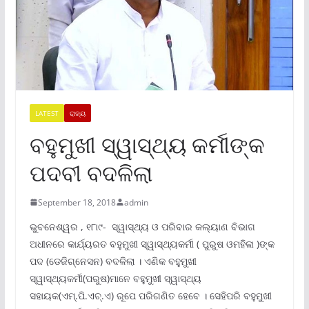
LATEST
ରାଜ୍ୟ
ବହୁମୁଖୀ ସ୍ୱାସ୍ଥ୍ୟ କର୍ମୀଙ୍କ
ପଦବୀ ବଦଳିଲା
September 18, 2018
admin
ଭୁବନେଶ୍ୱର , ୧୮ା୯- ସ୍ୱାସ୍ଥ୍ୟ ଓ ପରିବାର କଲ୍ୟାଣ ବିଭାଗ
ଅଧୀନରେ କାର୍ଯ୍ୟରତ ବହୁମୁଖୀ ସ୍ୱାସ୍ଥ୍ୟକର୍ମୀ ( ପୁରୁଷ ଓମହିଳା )ଙ୍କ
ପଦ (ଡେଜିଗ୍ନେସନ) ବଦଳିଲା । ଏଣିକ ବହୁମୁଖୀ
ସ୍ୱାସ୍ଥ୍ୟକର୍ମୀ(ପରୁଷ)ମାନେ ବହୁମୁଖୀ ସ୍ୱାସ୍ଥ୍ୟ
ସହାୟକ(ଏମ୍.ପି.ଏଚ୍.ଏ) ରୂପେ ପରିଗଣିତ ହେବେ । ସେହିପରି ବହୁମୁଖୀ