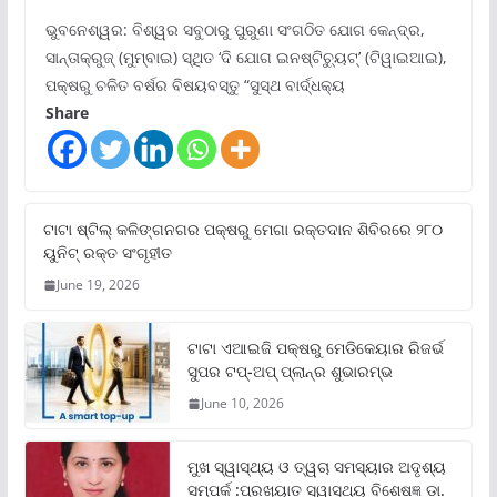
ଭୁବନେଶ୍ୱର: ବିଶ୍ୱର ସବୁଠାରୁ ପୁରୁଣା ସଂଗଠିତ ଯୋଗ କେନ୍ଦ୍ର,
ସାନ୍ତାକ୍ରୁଜ୍ (ମୁମ୍ବାଇ) ସ୍ଥିତ ‘ଦି ଯୋଗ ଇନଷ୍ଟିଚ୍ୟୁଟ୍‌’ (ଟିୱାଇଆଇ),
ପକ୍ଷରୁ ଚଳିତ ବର୍ଷର ବିଷୟବସ୍ତୁ “ସୁସ୍ଥ ବାର୍ଦ୍ଧକ୍ୟ
Share
ଟାଟା ଷ୍ଟିଲ୍‌ କଳିଙ୍ଗନଗର ପକ୍ଷରୁ ମେଗା ରକ୍ତଦାନ ଶିବିରରେ ୨୮୦
ୟୁନିଟ୍‌ ରକ୍ତ ସଂଗୃହୀତ
June 19, 2026
ଟାଟା ଏଆଇଜି ପକ୍ଷରୁ ମେଡିକେୟାର ରିଜର୍ଭ
ସୁପର ଟପ୍‌-ଅପ୍ ପ୍ଲାନ୍‌ର ଶୁଭାରମ୍ଭ
June 10, 2026
ମୁଖ ସ୍ୱାସ୍ଥ୍ୟ ଓ ତ୍ୱଚା ସମସ୍ୟାର ଅଦୃଶ୍ୟ
ସମ୍ପର୍କ :ପ୍ରଖ୍ୟାତ ସ୍ୱାସ୍ଥ୍ୟ ବିଶେଷଜ୍ଞ ଡା.