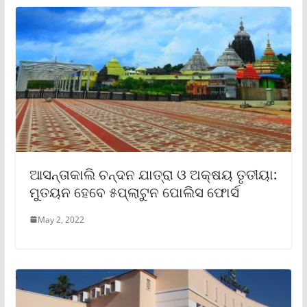
ଆସନ୍ତାକାଲି ଚନ୍ଦନ ଯାତ୍ରା ଓ ଅକ୍ଷୟ ତୃତୀୟା:
ମୁତୟନ ହେବେ ୫ପ୍ଲାଟୁନ ପୋଲିସ ଫୋର୍ସ
May 2, 2022