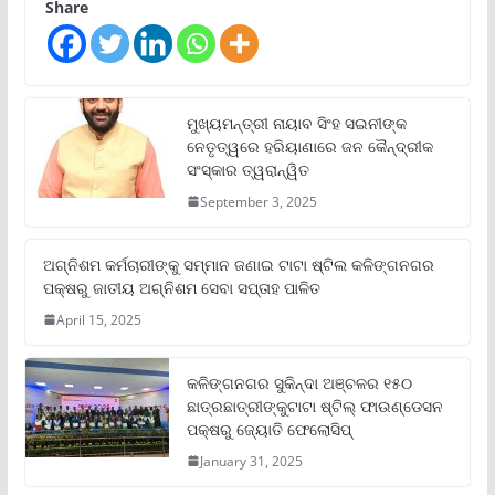
Share
ମୁଖ୍ୟମନ୍ତ୍ରୀ ନାୟାବ ସିଂହ ସଇନୀଙ୍କ
ନେତୃତ୍ୱରେ ହରିୟାଣାରେ ଜନ କୈନ୍ଦ୍ରୀକ
ସଂସ୍କାର ତ୍ୱରାନ୍ୱିତ
September 3, 2025
ଅଗ୍ନିଶମ କର୍ମଚାରୀଙ୍କୁ ସମ୍ମାନ ଜଣାଇ ଟାଟା ଷ୍ଟିଲ କଳିଙ୍ଗନଗର
ପକ୍ଷରୁ ଜାତୀୟ ଅଗ୍ନିଶମ ସେବା ସପ୍ତାହ ପାଳିତ
April 15, 2025
କଳିଙ୍ଗନଗର ସୁକିନ୍ଦା ଅଞ୍ଚଳର ୧୫୦
ଛାତ୍ରଛାତ୍ରୀଙ୍କୁଟାଟା ଷ୍ଟିଲ୍ ଫାଉଣ୍ଡେସନ
ପକ୍ଷରୁ ଜ୍ୟୋତି ଫେଲୋସିପ୍‌
January 31, 2025