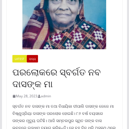
LATEST
ରାଜ୍ୟ
ପରଲୋକରେ ସ୍ବର୍ଗତ ନବ
ଦାସଙ୍କ ମା
May 28, 2023
admin
ସ୍ବର୍ଗତ ନବ ଦାସଙ୍କ ମା ତଥା ବିଧାୟିକା ଦୀପାଲି ଦାସଙ୍କ ଜେଜେ ମା
ବିଷ୍ଣୁପ୍ରିୟା ଦାସଙ୍କ ପରଲୋକ ହୋଇଛି। ୮୬ ବର୍ଷ ବୟସରେ
ତାଙ୍କର ମୃତ୍ୟୁ ଘଟିଛି। ଆଜି ସମ୍ବଲପୁର ସ୍ଥିତ ତାଙ୍କ ବାସ
ଭବନରେ ଇହଧାମ ତ୍ୟାଗ କରିଛନ୍ତି। ସେ ବହୁ ଦିନ ଧରି ଅସୁସ୍ଥ ଥିଲେ