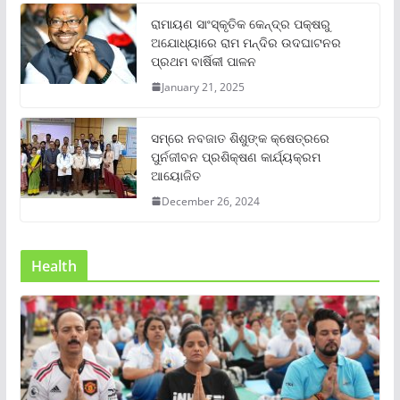
ରାମାୟଣ ସାଂସ୍କୃତିକ କେନ୍ଦ୍ର ପକ୍ଷରୁ
ଅଯୋଧ୍ୟାରେ ରାମ ମନ୍ଦିର ଉଦଘାଟନର
ପ୍ରଥମ ବାର୍ଷିକୀ ପାଳନ
January 21, 2025
ସମ୍‌ରେ ନବଜାତ ଶିଶୁଙ୍କ କ୍ଷେତ୍ରରେ
ପୁର୍ନଜୀବନ ପ୍ରଶିକ୍ଷଣ କାର୍ଯ୍ୟକ୍ରମ
ଆୟୋଜିତ
December 26, 2024
Health