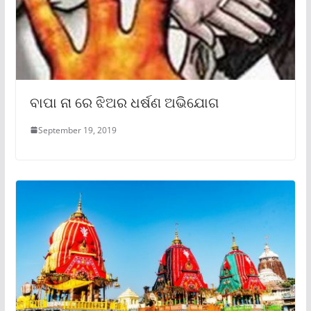
ବାପା ନା ରେ ଝିଅର ଧର୍ଷଣ ଅଭିଯୋଗ
September 19, 2019