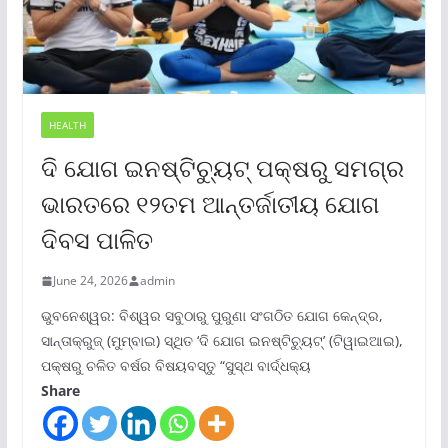
HEALTH
ଦି ଯୋଗ ଇନଷ୍ଟିଚ୍ୟୁଟ୍ ପକ୍ଷରୁ ସମଗ୍ର
ଭାରତରେ ୧୨ତମ ଆନ୍ତର୍ଜାତୀୟ ଯୋଗ
ଦିବସ ପାଳିତ
June 24, 2026
admin
ଭୁବନେଶ୍ୱର: ବିଶ୍ୱର ସବୁଠାରୁ ପୁରୁଣା ସଂଗଠିତ ଯୋଗ କେନ୍ଦ୍ର,
ସାନ୍ତାକ୍ରୁଜ୍ (ମୁମ୍ବାଇ) ସ୍ଥିତ ‘ଦି ଯୋଗ ଇନଷ୍ଟିଚ୍ୟୁଟ୍‌’ (ଟିୱାଇଆଇ),
ପକ୍ଷରୁ ଚଳିତ ବର୍ଷର ବିଷୟବସ୍ତୁ “ସୁସ୍ଥ ବାର୍ଦ୍ଧକ୍ୟ
Share