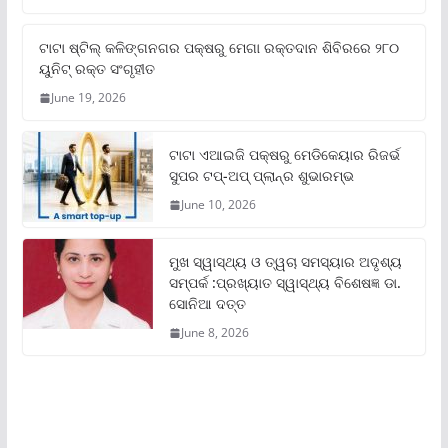
ଟାଟା ଷ୍ଟିଲ୍‌ କଳିଙ୍ଗନଗର ପକ୍ଷରୁ ମେଗା ରକ୍ତଦାନ ଶିବିରରେ ୨୮୦
ୟୁନିଟ୍‌ ରକ୍ତ ସଂଗୃହୀତ
June 19, 2026
ଟାଟା ଏଆଇଜି ପକ୍ଷରୁ ମେଡିକେୟାର ରିଜର୍ଭ
ସୁପର ଟପ୍‌-ଅପ୍ ପ୍ଲାନ୍‌ର ଶୁଭାରମ୍ଭ
June 10, 2026
ମୁଖ ସ୍ୱାସ୍ଥ୍ୟ ଓ ତ୍ୱଚା ସମସ୍ୟାର ଅଦୃଶ୍ୟ
ସମ୍ପର୍କ :ପ୍ରଖ୍ୟାତ ସ୍ୱାସ୍ଥ୍ୟ ବିଶେଷଜ୍ଞ ଡା.
ସୋନିଆ ଦତ୍ତ
June 8, 2026