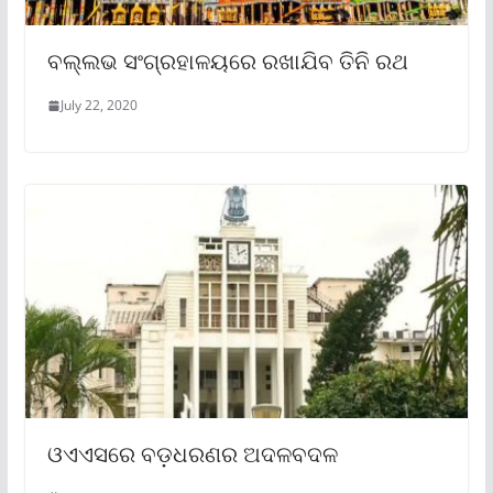
ବଲ୍ଲଭ ସଂଗ୍ରହାଳୟରେ ରଖାଯିବ ତିନି ରଥ
July 22, 2020
ଓଏଏସରେ ବଡ଼ଧରଣର ଅଦଳବଦଳ