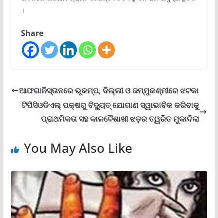
।
Share
ଆଫଗାନିସ୍ତାନରେ ଭୂକମ୍ପ, ଦିଲ୍ଲୀ ଓ ଜମ୍ମୁକଶ୍ମୀରେ ଝଟକା
ଟିପିସିଓଡିଏଲ୍ ପକ୍ଷରୁ ବିଦ୍ୟୁତ୍ ଯୋଗାଣ ସ୍ୱାଭାବିକ କରିବାକୁ
ପ୍ରାଥମିକତା ସହ କାଳବୈଶାଖୀ ଝଡ଼ର ତ୍ୱରିତ ମୁକାବିଲା
You May Also Like