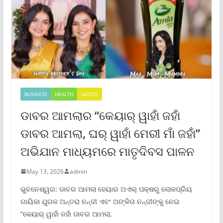
BUSINESS
HEALTH
LATEST
ଡାବର ଆମଲାର “କେୟାର୍ ୱାହାଁ ଜହାଁ
ଡାବର ଆମଲା, ଘର୍ ୱାହାଁ ମେରୀ ମାଁ ଜହାଁ”
ଅଭିଯାନ ମାଧ୍ୟମରେ ମାତୃଦିବସ ପାଳନ
May 13, 2026
admin
ଭୁବନେଶ୍ୱର: ଡାବର ଆମଲା ହେୟାର ଅଏଲ୍ ପକ୍ଷରୁ ଲୋକପ୍ରିୟ
ଗାୟିକା ଯୁଗଳ ଅନ୍ତରା ନନ୍ଦୀ ଏବଂ ଅଙ୍କିତା ନନ୍ଦୀଙ୍କୁ ନେଇ
“କେୟାର୍ ୱାହାଁ ଜହାଁ ଡାବର ଆମଲା,