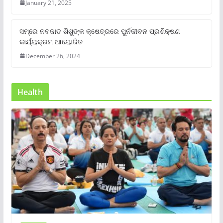
January 21, 2025
ସମ୍‌ରେ ନବଜାତ ଶିଶୁଙ୍କ କ୍ଷେତ୍ରରେ ପୁର୍ନଜୀବନ ପ୍ରଶିକ୍ଷଣ
କାର୍ଯ୍ୟକ୍ରମ ଆୟୋଜିତ
December 26, 2024
Health