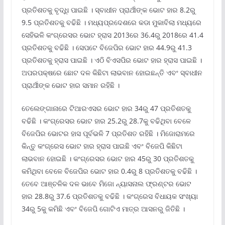
ପ୍ରତିଶତକୁ ବୃଦ୍ଧି ପାଇଛି । ସ୍ବାଧୀନ ପ୍ରାର୍ଥୀଙ୍କ ଭୋଟ ହାର 8.2ରୁ
9.5 ପ୍ରତିଶତକୁ ବଢିଛି । ମଧ୍ୟପ୍ରଦେଶରେ କଡା ମୁକାବିଲା ମଧ୍ୟରେ
ସେହିଭଳି କଂଗ୍ରେସର ଭୋଟ ହ୍ରାସ 2013ରେ 36.4ରୁ 2018ରେ 41.4
ପ୍ରତିଶତକୁ ବଢିଛି । ସେପଟେ ବିଜେପିର ଭୋଟ ହାର 44.9ରୁ 41.3
ପ୍ରତିଶତକୁ ହ୍ରାସ ପାଇଛି । ଏଠି ବିଏସପିର ଭୋଟ ହାର ହ୍ରାସ ପାଇଛି ।
ଅପରପକ୍ଷରେ ଛୋଟ ଦଳ କିଛିଟା ଲାଭବାନ ହୋଇଛନ୍ତି ଏବଂ ସ୍ବାଧୀନ
ପ୍ରାର୍ଥୀଙ୍କ ଭୋଟ ହାର ସମାନ ରହିଛି ।
ତେଲେଙ୍ଗାନାରେ ଟିଆରଏସର ଭୋଟ ହାର 34ରୁ 47 ପ୍ରତିଶତକୁ
ବଢିଛି । କଂଗ୍ରେସର ଭୋଟ ହାର 25.2ରୁ 28.7କୁ ବଢିଥିବା ବେଳେ
ବିଜେପିର ଭୋଟର ହାସ ପୂର୍ବଭଳି 7 ପ୍ରତିଶତ ରହିଛି । ମିଜୋରାମରେ
କିନ୍ତୁ କଂଗ୍ରେସ ଭୋଟ ହାର ହ୍ରାସ ପାଇଛି ଏବଂ ବିଜେପି କିଛିଟା
ଲାଭବାନ ହୋଇଛି । କଂଗ୍ରେସର ଭୋଟ ହାର 45ରୁ 30 ପ୍ରତିଶତକୁ
କମିଥିବା ବେଳେ ବିଜେପିର ଭୋଟ ହାର 0.4ରୁ 8 ପ୍ରତିଶତକୁ ବଢିଛି ।
ତେବେ ଆଞ୍ଚଳିକ ଦଳ ଭାବେ ମିଜୋ ନ୍ୟାସନାଲ ଫ୍ରଣ୍ଟର ଭୋଟ
ହାର 28.8ରୁ 37.6 ପ୍ରତିଶତକୁ ବଢିଛି । କଂଗ୍ରେସ ବିଧାୟକ ସଂଖ୍ୟା
34ରୁ 5କୁ କମିଛି ଏବଂ ବିଜେପି ଗୋଟିଏ ମାତ୍ର ଆସନରୁ ଜିତିଛି ।