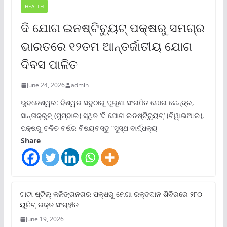
HEALTH
ଦି ଯୋଗ ଇନଷ୍ଟିଚ୍ୟୁଟ୍ ପକ୍ଷରୁ ସମଗ୍ର
ଭାରତରେ ୧୨ତମ ଆନ୍ତର୍ଜାତୀୟ ଯୋଗ
ଦିବସ ପାଳିତ
June 24, 2026
admin
ଭୁବନେଶ୍ୱର: ବିଶ୍ୱର ସବୁଠାରୁ ପୁରୁଣା ସଂଗଠିତ ଯୋଗ କେନ୍ଦ୍ର,
ସାନ୍ତାକ୍ରୁଜ୍ (ମୁମ୍ବାଇ) ସ୍ଥିତ ‘ଦି ଯୋଗ ଇନଷ୍ଟିଚ୍ୟୁଟ୍‌’ (ଟିୱାଇଆଇ),
ପକ୍ଷରୁ ଚଳିତ ବର୍ଷର ବିଷୟବସ୍ତୁ “ସୁସ୍ଥ ବାର୍ଦ୍ଧକ୍ୟ
Share
ଟାଟା ଷ୍ଟିଲ୍‌ କଳିଙ୍ଗନଗର ପକ୍ଷରୁ ମେଗା ରକ୍ତଦାନ ଶିବିରରେ ୨୮୦
ୟୁନିଟ୍‌ ରକ୍ତ ସଂଗୃହୀତ
June 19, 2026