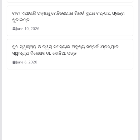
ଟାଟା ଏଆଇଜି ପକ୍ଷରୁ ମେଡିକେୟାର ରିଜର୍ଭ ସୁପର ଟପ୍‌-ଅପ୍ ପ୍ଲାନ୍‌ର
ଶୁଭାରମ୍ଭ
June 10, 2026
ମୁଖ ସ୍ୱାସ୍ଥ୍ୟ ଓ ତ୍ୱଚା ସମସ୍ୟାର ଅଦୃଶ୍ୟ ସମ୍ପର୍କ :ପ୍ରଖ୍ୟାତ
ସ୍ୱାସ୍ଥ୍ୟ ବିଶେଷଜ୍ଞ ଡା. ସୋନିଆ ଦତ୍ତ
June 8, 2026