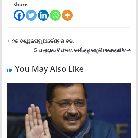
Share
ହକି ବିଶ୍ୱକପ୍ରୁ ଆର୍ଜେଣ୍ଟିନା ବିଦା
5 ରାଜ୍ୟରେ ବିଫଳତା କର୍ମୀଙ୍କୁ କରୁଛି ହତୋତ୍ସାହିତ
You May Also Like