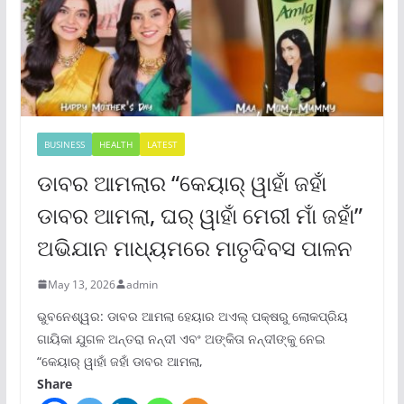
BUSINESS
HEALTH
LATEST
ଡାବର ଆମଲାର “କେୟାର୍ ୱାହାଁ ଜହାଁ
ଡାବର ଆମଲା, ଘର୍ ୱାହାଁ ମେରୀ ମାଁ ଜହାଁ”
ଅଭିଯାନ ମାଧ୍ୟମରେ ମାତୃଦିବସ ପାଳନ
May 13, 2026
admin
ଭୁବନେଶ୍ୱର: ଡାବର ଆମଲା ହେୟାର ଅଏଲ୍ ପକ୍ଷରୁ ଲୋକପ୍ରିୟ
ଗାୟିକା ଯୁଗଳ ଅନ୍ତରା ନନ୍ଦୀ ଏବଂ ଅଙ୍କିତା ନନ୍ଦୀଙ୍କୁ ନେଇ
“କେୟାର୍ ୱାହାଁ ଜହାଁ ଡାବର ଆମଲା,
Share