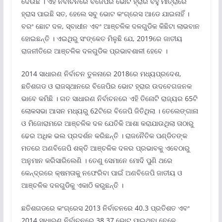
ଦେଉଛି । ଏହି ନିର୍ବାଚନରେ ବିଜେପିର ଭୋଟ ହ୍ରାର ବହୁ ମାତ୍ରାରେ
ହ୍ରାସ ପାଇଛି ସତ, ହେଲେ ସବୁ ଭୋଟ କଂଗ୍ରେସ ଆଡେ ଯାଇନାହିଁ ।
ବରଂ ଛୋଟ ଦଳ, ସ୍ବାଧୀନ ଏବଂ ଆଞ୍ଚଳିକ ଦଳଗୁଡିକ କିଛିଟା ଲାଭବାନ
ହୋଇଛନ୍ତି । ଏଇଥିରୁ ସଂଙ୍କେତ ମିଳୁଛି ଯେ, 2019ରେ ଜାତୀୟ
ରାଜନୀତିରେ ଆଞ୍ଚଳିକ ଦଳଗୁଡିକ ପ୍ରଭାବଶାଳୀ ହେବେ ।
2014 ସାଧାରଣ ନିର୍ବାଚନ ତୁଳନାରେ 2018ରେ ମଧ୍ୟପ୍ରଦେଶ,
ଛତିଶଗଡ ଓ ରାଜସ୍ଥାନରେ ବିଜେପିର ଭୋଟ ହ୍ରାର ଉଦବେଗଜନକ
ଭାବେ କମିଛି । ଗତ ସାଧାରଣ ନିର୍ବାଚନରେ ଏହି ତିନୋଟି ରାଜ୍ୟର 65ଟି
ଲୋକସଭା ଆସନ ମଧ୍ୟରୁ 62ଟିରେ ବିଜେପି ଜିତିଥିଲା । ତେଲେଙ୍ଗାନା
ଓ ମିଜୋରାମରେ ଆଞ୍ଚଳିକ ଦଳ ଯେତିକି ଆଶା କରାଯାଉଥିଲା ତାଠାରୁ
ଢେର ଅଧିକ ଭଲ ପ୍ରଦର୍ଶନ କରିଛନ୍ତି । ରାଜନୈତିକ ପଣ୍ଡିତଙ୍କ
ମତରେ ଅଣବିଜେପି ଶକ୍ତି ଆଞ୍ଚଳିକ ଦଳର ପ୍ରଭାବକୁ ଏବେଠାରୁ
ଅନୁମାନ କରିସାରିଲେଣି । ତେଣୁ ସେମାନେ ମୋଦି ପୁଣି ଥରେ
କେନ୍ଦ୍ରରେ କ୍ଷମତାକୁ ନଫେରିବା ପାଇଁ ଅଣବିଜେପି ଜାତୀୟ ଓ
ଆଞ୍ଚଳିକ ଦଳଗୁଡିକୁ ଏକାଠି କରୁଛନ୍ତି ।
ଛତିଶଗଡରେ କଂଗ୍ରେସ 2013 ନିର୍ବାଚନରେ 40.3 ପ୍ରତିଶତ ଏବଂ
2014 ସାଧାରଣ ନିର୍ବାଚନରେ 38.37 ଭୋଟ ପାଇଥିବା ବେଳେ