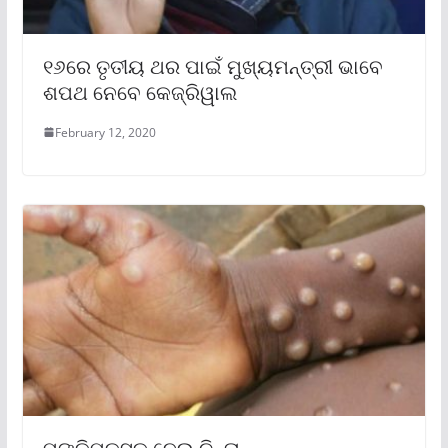
୧୬ରେ ତୃତୀୟ ଥର ପାଇଁ ମୁଖ୍ୟମନ୍ତ୍ରୀ ଭାବେ
ଶପଥ ନେବେ କେଜ୍ରିୱାଲ
February 12, 2020