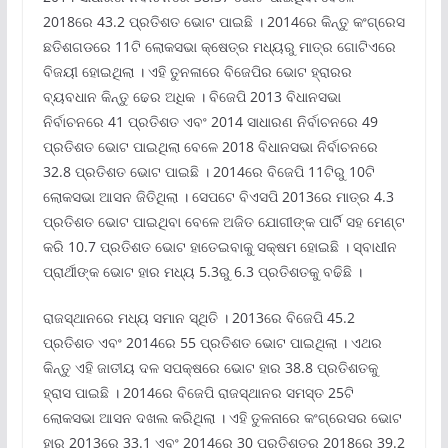
2018ରେ 43.2 ପ୍ରତିଶତ ଭୋଟ ପାଇଛି । 2014ରେ କିନ୍ତୁ କଂଗ୍ରେସ
ଛତିଶଗଡରେ 11ଟି ଲୋକସଭା କ୍ଷେତ୍ର ମଧ୍ୟରୁ ମାତ୍ର ଗୋଟିଏରେ
ବିଜୟୀ ହୋଇଥିଲା । ଏହି ତୁନଳାରେ ବିଜେପିର ଭୋଟ ହ୍ରାରର
ବ୍ୟବଧାନ କିନ୍ତୁ ଢେର ଅଧିକ । ବିଜେପି 2013 ବିଧାନସଭା
ନିର୍ବାଚନରେ 41 ପ୍ରତିଶତ ଏବଂ 2014 ସାଧାରଣ ନିର୍ବାଚନରେ 49
ପ୍ରତିଶତ ଭୋଟ ପାଇଥିଲା ବେଳେ 2018 ବିଧାନସଭା ନିର୍ବାଚନରେ
32.8 ପ୍ରତିଶତ ଭୋଟ ପାଇଛି । 2014ରେ ବିଜେପି 11ଟିରୁ 10ଟି
ଲୋକସଭା ଆସନ ଜିତିଥିଲା । ସେପଟେ ବିଏସପି 2013ରେ ମାତ୍ର 4.3
ପ୍ରତିଶତ ଭୋଟ ପାଇଥିବା ବେଳେ ଅଜିତ ଯୋଗୀଙ୍କ ପାର୍ଟି ସହ ମେଣ୍ଟ
କରି 10.7 ପ୍ରତିଶତ ଭୋଟ ହାତେଇବାକୁ ସକ୍ଷମ ହୋଇଛି । ସ୍ବାଧୀନ
ପ୍ରାର୍ଥୀଙ୍କ ଭୋଟ ହାର ମଧ୍ୟ 5.3ରୁ 6.3 ପ୍ରତିଶତକୁ ବଢିଛି ।
ରାଜସ୍ଥାନରେ ମଧ୍ୟ ସମାନ ସ୍ଥିତି । 2013ରେ ବିଜେପି 45.2
ପ୍ରତିଶତ ଏବଂ 2014ରେ 55 ପ୍ରତିଶତ ଭୋଟ ପାଇଥିଲା । ଏଥର
କିନ୍ତୁ ଏହି ଜାତୀୟ ଦଳ ସପକ୍ଷରେ ଭୋଟ ହାର 38.8 ପ୍ରତିଶତକୁ
ହ୍ରାସ ପାଇଛି । 2014ରେ ବିଜେପି ରାଜସ୍ଥାନର ସମସ୍ତ 25ଟି
ଲୋକସଭା ଆସନ ଦଖଲ କରିଥିଲା । ଏହି ତୁଳନାରେ କଂଗ୍ରେସର ଭୋଟ
ହାର 2013ରେ 33.1 ଏବଂ 2014ରେ 30 ପ୍ରତିଶତରୁ 2018ରେ 39.2