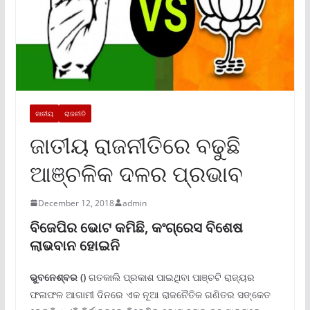
ଜାତୀୟ
ରାଜନୀତି
ଜାତୀୟ ରାଜନୀତିରେ ବଢୁଛି
ଆଞ୍ଚଳିକ ଦଳର ପ୍ରଭାବ
December 12, 2018
admin
ବିଜେପିର ଭୋଟ କମିଛି, କଂଗ୍ରେସ ବିଶେଷ
ଲାଭବାନ ହୋଇନି
ଭୁବନେଶ୍ବର ()
ଗତକାଲି ପ୍ରକାଶ ପାଇଥିବା ପାଞ୍ଚଟି ରାଜ୍ୟର
ଫଳାଫଳ ଆଗାମୀ ଦିନରେ ଏକ ନୂଆ ରାଜନୈତିକ ଗଣିତର ସଙ୍କେତ