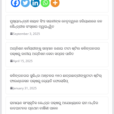
ମୁଖ୍ୟମନ୍ତ୍ରୀ ନାୟାବ ସିଂହ ସଇନୀଙ୍କ ନେତୃତ୍ୱରେ ହରିୟାଣାରେ ଜନ
କୈନ୍ଦ୍ରୀକ ସଂସ୍କାର ତ୍ୱରାନ୍ୱିତ
September 3, 2025
ଅଗ୍ନିଶମ କର୍ମଚାରୀଙ୍କୁ ସମ୍ମାନ ଜଣାଇ ଟାଟା ଷ୍ଟିଲ କଳିଙ୍ଗନଗର
ପକ୍ଷରୁ ଜାତୀୟ ଅଗ୍ନିଶମ ସେବା ସପ୍ତାହ ପାଳିତ
April 15, 2025
କଳିଙ୍ଗନଗର ସୁକିନ୍ଦା ଅଞ୍ଚଳର ୧୫୦ ଛାତ୍ରଛାତ୍ରୀଙ୍କୁଟାଟା ଷ୍ଟିଲ୍
ଫାଉଣ୍ଡେସନ ପକ୍ଷରୁ ଜ୍ୟୋତି ଫେଲୋସିପ୍‌
January 31, 2025
ରାମାୟଣ ସାଂସ୍କୃତିକ କେନ୍ଦ୍ର ପକ୍ଷରୁ ଅଯୋଧ୍ୟାରେ ରାମ ମନ୍ଦିର
ଉଦଘାଟନର ପ୍ରଥମ ବାର୍ଷିକୀ ପାଳନ