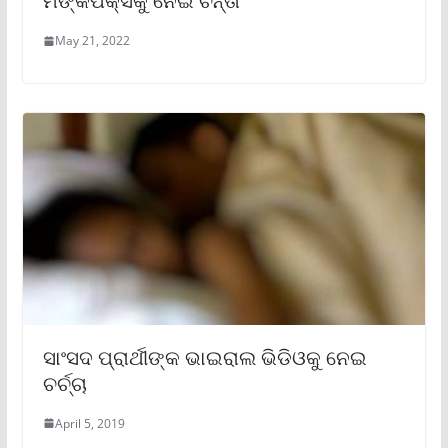
ମଙ୍କିପକ୍ସକୁ ନେଇ ଚିନ୍ତା
May 21, 2022
ସାଂସଦ ପ୍ରାର୍ଥୀଙ୍କ ଭାଇରାଲ ଭିଡିଓକୁ ନେଇ
ଚର୍ଚ୍ଚା
April 5, 2019