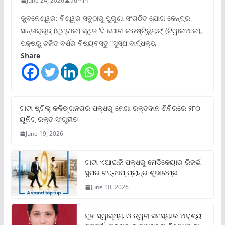
June 24, 2026
admin
ଭୁବନେଶ୍ୱର: ବିଶ୍ୱର ସବୁଠାରୁ ପୁରୁଣା ସଂଗଠିତ ଯୋଗ କେନ୍ଦ୍ର,
ସାନ୍ତାକ୍ରୁଜ୍ (ମୁମ୍ବାଇ) ସ୍ଥିତ ‘ଦି ଯୋଗ ଇନଷ୍ଟିଚ୍ୟୁଟ୍‌’ (ଟିୱାଇଆଇ),
ପକ୍ଷରୁ ଚଳିତ ବର୍ଷର ବିଷୟବସ୍ତୁ “ସୁସ୍ଥ ବାର୍ଦ୍ଧକ୍ୟ
Share
ଟାଟା ଷ୍ଟିଲ୍‌ କଳିଙ୍ଗନଗର ପକ୍ଷରୁ ମେଗା ରକ୍ତଦାନ ଶିବିରରେ ୨୮୦
ୟୁନିଟ୍‌ ରକ୍ତ ସଂଗୃହୀତ
June 19, 2026
ଟାଟା ଏଆଇଜି ପକ୍ଷରୁ ମେଡିକେୟାର ରିଜର୍ଭ
ସୁପର ଟପ୍‌-ଅପ୍ ପ୍ଲାନ୍‌ର ଶୁଭାରମ୍ଭ
June 10, 2026
ମୁଖ ସ୍ୱାସ୍ଥ୍ୟ ଓ ତ୍ୱଚା ସମସ୍ୟାର ଅଦୃଶ୍ୟ