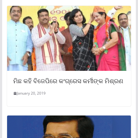
ମିଛ କହି ବିଜେପିରେ କଂଗ୍ରେସ କର୍ମୀଙ୍କ ମିଶ୍ରଣ
January 20, 2019