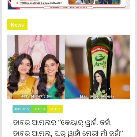
News
BUSINESS
HEALTH
LATEST
ଡାବର ଆମଲାର “କେୟାର୍ ୱାହାଁ ଜହାଁ
ଡାବର ଆମଲା, ଘର୍ ୱାହାଁ ମେରୀ ମାଁ ଜହାଁ”