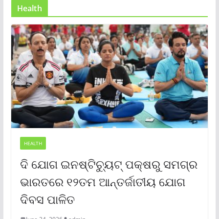
Health
HEALTH
ଦି ଯୋଗ ଇନଷ୍ଟିଚ୍ୟୁଟ୍ ପକ୍ଷରୁ ସମଗ୍ର
ଭାରତରେ ୧୨ତମ ଆନ୍ତର୍ଜାତୀୟ ଯୋଗ
ଦିବସ ପାଳିତ