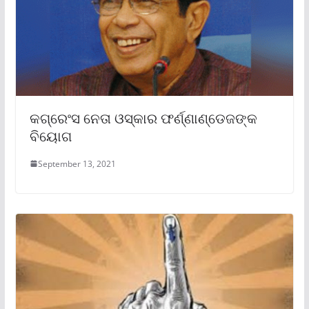
କଗ୍ରେଂସ ନେତା ଓସ୍କାର ଫର୍ଣ୍ଣାଣ୍ଡେଜଙ୍କ
ବିୟୋଗ
September 13, 2021