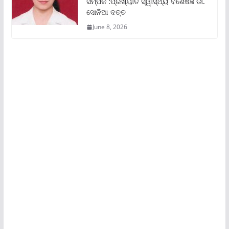
ସମ୍ପର୍କ :ପ୍ରଖ୍ୟାତ ସ୍ୱାସ୍ଥ୍ୟ ବିଶେଷଜ୍ଞ ଡା.
ସୋନିଆ ଦତ୍ତ
June 8, 2026