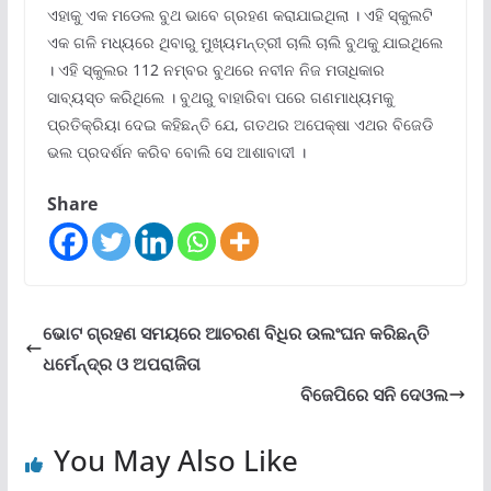
ଏହାକୁ ଏକ ମଡେଲ ବୁଥ ଭାବେ ଗ୍ରହଣ କରାଯାଇଥିଲା । ଏହି ସ୍କୁଲଟି
ଏକ ଗଳି ମଧ୍ୟରେ ଥିବାରୁ ମୁଖ୍ୟମନ୍ତ୍ରୀ ଚାଲି ଚାଲି ବୁଥକୁ ଯାଇଥିଲେ
। ଏହି ସ୍କୁଲର 112 ନମ୍ବର ବୁଥରେ ନବୀନ ନିଜ ମତାଧିକାର
ସାବ୍ୟସ୍ତ କରିଥିଲେ । ବୁଥରୁ ବାହାରିବା ପରେ ଗଣମାଧ୍ୟମକୁ
ପ୍ରତିକ୍ରିୟା ଦେଇ କହିଛନ୍ତି ଯେ, ଗତଥର ଅପେକ୍ଷା ଏଥର ବିଜେଡି
ଭଲ ପ୍ରଦର୍ଶନ କରିବ ବୋଲି ସେ ଆଶାବାଦୀ ।
Share
ଭୋଟ ଗ୍ରହଣ ସମୟରେ ଆଚରଣ ବିଧିର ଉଲଂଘନ କରିଛନ୍ତି
ଧର୍ମେନ୍ଦ୍ର ଓ ଅପରାଜିତା
ବିଜେପିରେ ସନି ଦେଓଲ
You May Also Like