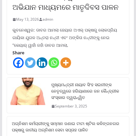
ଅଭିଯାନ ମାଧ୍ୟମରେ ମାତୃଦିବସ ପାଳନ
May 13, 2026
admin
ଭୁବନେଶ୍ୱର: ଡାବର ଆମଲା ହେୟାର ଅଏଲ୍ ପକ୍ଷରୁ ଲୋକପ୍ରିୟ
ଗାୟିକା ଯୁଗଳ ଅନ୍ତରା ନନ୍ଦୀ ଏବଂ ଅଙ୍କିତା ନନ୍ଦୀଙ୍କୁ ନେଇ
“କେୟାର୍ ୱାହାଁ ଜହାଁ ଡାବର ଆମଲା,
Share
ମୁଖ୍ୟମନ୍ତ୍ରୀ ନାୟାବ ସିଂହ ସଇନୀଙ୍କ
ନେତୃତ୍ୱରେ ହରିୟାଣାରେ ଜନ କୈନ୍ଦ୍ରୀକ
ସଂସ୍କାର ତ୍ୱରାନ୍ୱିତ
September 3, 2025
ଅଗ୍ନିଶମ କର୍ମଚାରୀଙ୍କୁ ସମ୍ମାନ ଜଣାଇ ଟାଟା ଷ୍ଟିଲ କଳିଙ୍ଗନଗର
ପକ୍ଷରୁ ଜାତୀୟ ଅଗ୍ନିଶମ ସେବା ସପ୍ତାହ ପାଳିତ