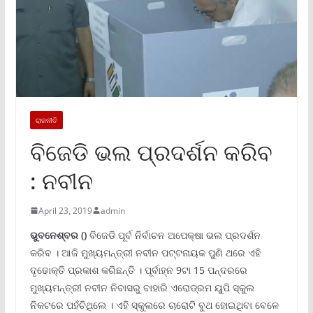
ରାଜନୀତି
ବିଜେଡି ଭଲ ପ୍ରଦର୍ଶନ କରିବ
: ନବୀନ
April 23, 2019
admin
ଭୁବନେଶ୍ବର ()
ବିଜେଡି ପୂର୍ବ ନିର୍ବାଚନ ଅପେକ୍ଷା ଭଲ ପ୍ରଦର୍ଶନ
କରିବ । ଆଜି ମୁଖ୍ୟମନ୍ତ୍ରୀ ନବୀନ ପଟ୍ଟନାୟକ ପୁଣି ଥରେ ଏହି
ଦୃଢୋକ୍ତି ପ୍ରକାଶ କରିଛନ୍ତି । ପୂର୍ବାହ୍ନ 9ଟା 15 ପନ୍ଦରରେ
ମୁଖ୍ୟମନ୍ତ୍ରୀ ନବୀନ ନିବାସରୁ ବାହାରି ଏରୋଡ୍ରମ ୟୁପି ସ୍କୁଲ
ନିକଟରେ ପହଁଚିଥିଲେ । ଏହି ସ୍କୁଲରେ ଚାରୋଟି ବୁଥ ହୋଇଥିବା ବେଳେ