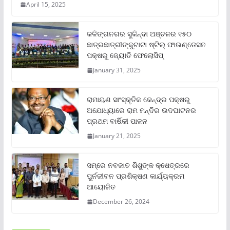
April 15, 2025
କଳିଙ୍ଗନଗର ସୁକିନ୍ଦା ଅଞ୍ଚଳର ୧୫୦
ଛାତ୍ରଛାତ୍ରୀଙ୍କୁଟାଟା ଷ୍ଟିଲ୍ ଫାଉଣ୍ଡେସନ
ପକ୍ଷରୁ ଜ୍ୟୋତି ଫେଲୋସିପ୍‌
January 31, 2025
ରାମାୟଣ ସାଂସ୍କୃତିକ କେନ୍ଦ୍ର ପକ୍ଷରୁ
ଅଯୋଧ୍ୟାରେ ରାମ ମନ୍ଦିର ଉଦଘାଟନର
ପ୍ରଥମ ବାର୍ଷିକୀ ପାଳନ
January 21, 2025
ସମ୍‌ରେ ନବଜାତ ଶିଶୁଙ୍କ କ୍ଷେତ୍ରରେ
ପୁର୍ନଜୀବନ ପ୍ରଶିକ୍ଷଣ କାର୍ଯ୍ୟକ୍ରମ
ଆୟୋଜିତ
December 26, 2024