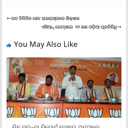
ଗତ ତିନିଦିନ ହେବ ରାଜରାସ୍ତାରେ ଶିକ୍ଷକ
ଏସିଆନ୍‌ ଗେମ୍ସରେ ୧୨ ଜଣ ଓଡ଼ିଆ ପ୍ରତିନିଧି
You May Also Like
ମିଛ ଗୁଇନ୍ଦା ରିପୋର୍ଟ ଦେଖାଇ ଅଡୁଆରେ