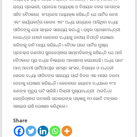
ରାଜ୍ୟ ପ୍ରଭାରୀ, ପ୍ରଦେଶ ଅଧ୍ୟକ୍ଷ ଓ ବିଧାୟକ ଦଳର ନେତାଙ୍କ
ସହିତ ବୈଠକରେ କଂଗ୍ରେସ ଅଧ୍ୟକ୍ଷ କହିଛନ୍ତି ଯେ ପାର୍ଟିର ନେତା
ଏବଂ କାର୍ୟ୍ୟକର୍ତ୍ତା କେରଳ ଏବଂ ଅନ୍ୟ ରାଜ୍ୟରେ ଆସିଥିବା ବନ୍ୟା
ପୀଡିତଙ୍କୁ ଯଥା ସମ୍ଭବ ସାହାଯ୍ୟ କରନ୍ତୁ। ରାହୁଲ ପ୍ରଧାନମନ୍ତ୍ରୀ
ନରେନ୍ଦ୍ର ମୋଦୀ କେରଳର ବନ୍ୟାକୁ ଜାତୀୟ ବିପତ୍ତି ଘୋଷଣା
କରିବାକୁ ଦାବି ମଧ୍ୟ କରିଛନ୍ତି। ବୈଠକ ପରେ ପାର୍ଟିର ମୁଖ୍ୟ
ପ୍ରବକ୍ତା ରଣଦୀପ ସୁରଜେଓ୍ଵାଲା ସାମ୍ବାଦିକଙ୍କୁ କହିଛନ୍ତି ଯେ ଆଜି
ବୈଠକରେ ପୂରା ବନ୍ୟା ବିଷୟରେ ଆଲୋନଚା କରାଯାଇଛି। ଅନ୍ୟ ପଟେ
ଆମ୍ ଆଦମୀ ପାର୍ଟି(ଆପ୍)ର ସମସ୍ତ ସାଂସଦ, ବିଧାୟକ ଓ ମନ୍ତ୍ରୀ
କେରଳ ବନ୍ୟା ପୀଡିତଙ୍କ ସାହାଯ୍ୟ ପାଇଁ ନିଜର ଏକ ମାସର ଦରମା
ଦେବାକୁ ଘୋଷଣା କରିଛନ୍ତି। କେରଳରେ ଭୟାବହ ବନ୍ୟାରେ ୧୯୪
ଜଣଙ୍କ ମୃତ୍ୟୁ ଘଟି ସାରିଛି। ଦିଲ୍ଲୀ ମୁଖ୍ୟମନ୍ତ୍ରୀ ଅରବିନ୍ଦ
କେଜ୍ରିଓ୍ଵାଲ ଗତକାଲି ସରକାରଙ୍କ ପକ୍ଷରୁ ୧୦ କୋଟି ଟଙ୍କାର
ସହାୟତା ରାଶି ଘୋଷଣା କରିଥିଲେ।
Share