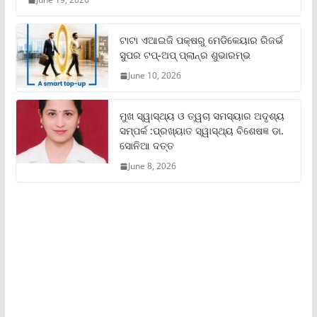
ଟାଟା ଏଆଇଜି ପକ୍ଷରୁ ମେଡିକେୟାର ରିଜର୍ଭ
ସୁପର ଟପ୍‌-ଅପ୍ ପ୍ଲାନ୍‌ର ଶୁଭାରମ୍ଭ
June 10, 2026
ମୁଖ ସ୍ୱାସ୍ଥ୍ୟ ଓ ତ୍ୱଚା ସମସ୍ୟାର ଅଦୃଶ୍ୟ
ସମ୍ପର୍କ :ପ୍ରଖ୍ୟାତ ସ୍ୱାସ୍ଥ୍ୟ ବିଶେଷଜ୍ଞ ଡା.
ସୋନିଆ ଦତ୍ତ
June 8, 2026