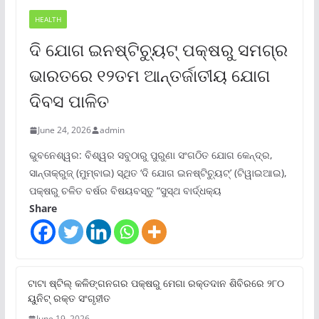
HEALTH
ଦି ଯୋଗ ଇନଷ୍ଟିଚ୍ୟୁଟ୍ ପକ୍ଷରୁ ସମଗ୍ର
ଭାରତରେ ୧୨ତମ ଆନ୍ତର୍ଜାତୀୟ ଯୋଗ
ଦିବସ ପାଳିତ
June 24, 2026
admin
ଭୁବନେଶ୍ୱର: ବିଶ୍ୱର ସବୁଠାରୁ ପୁରୁଣା ସଂଗଠିତ ଯୋଗ କେନ୍ଦ୍ର,
ସାନ୍ତାକ୍ରୁଜ୍ (ମୁମ୍ବାଇ) ସ୍ଥିତ ‘ଦି ଯୋଗ ଇନଷ୍ଟିଚ୍ୟୁଟ୍‌’ (ଟିୱାଇଆଇ),
ପକ୍ଷରୁ ଚଳିତ ବର୍ଷର ବିଷୟବସ୍ତୁ “ସୁସ୍ଥ ବାର୍ଦ୍ଧକ୍ୟ
Share
ଟାଟା ଷ୍ଟିଲ୍‌ କଳିଙ୍ଗନଗର ପକ୍ଷରୁ ମେଗା ରକ୍ତଦାନ ଶିବିରରେ ୨୮୦
ୟୁନିଟ୍‌ ରକ୍ତ ସଂଗୃହୀତ
June 19, 2026