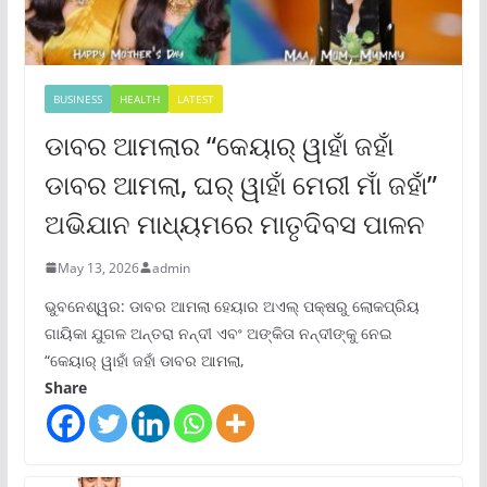
BUSINESS
HEALTH
LATEST
ଡାବର ଆମଲାର “କେୟାର୍ ୱାହାଁ ଜହାଁ
ଡାବର ଆମଲା, ଘର୍ ୱାହାଁ ମେରୀ ମାଁ ଜହାଁ”
ଅଭିଯାନ ମାଧ୍ୟମରେ ମାତୃଦିବସ ପାଳନ
May 13, 2026
admin
ଭୁବନେଶ୍ୱର: ଡାବର ଆମଲା ହେୟାର ଅଏଲ୍ ପକ୍ଷରୁ ଲୋକପ୍ରିୟ
ଗାୟିକା ଯୁଗଳ ଅନ୍ତରା ନନ୍ଦୀ ଏବଂ ଅଙ୍କିତା ନନ୍ଦୀଙ୍କୁ ନେଇ
“କେୟାର୍ ୱାହାଁ ଜହାଁ ଡାବର ଆମଲା,
Share