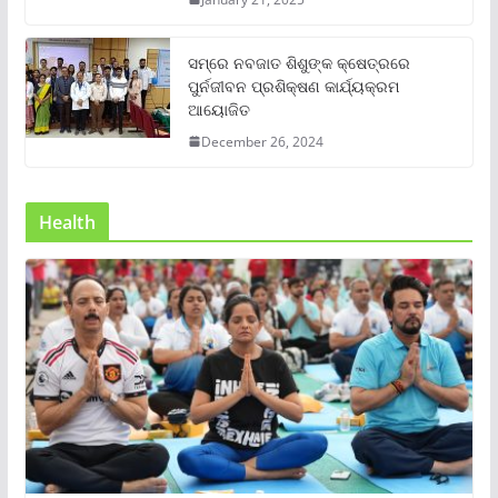
ସମ୍‌ରେ ନବଜାତ ଶିଶୁଙ୍କ କ୍ଷେତ୍ରରେ
ପୁର୍ନଜୀବନ ପ୍ରଶିକ୍ଷଣ କାର୍ଯ୍ୟକ୍ରମ
ଆୟୋଜିତ
December 26, 2024
Health