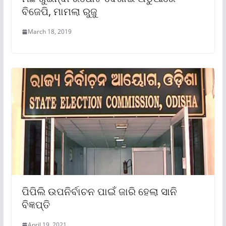
ବିଜେପି, ମାମଲା ରୁଜୁ
March 18, 2019
ପିପିଲି ଉପନିର୍ବାଚନ ପାଇଁ ଜାରି ହେଲା ସାନି
ବିଜ୍ଞପ୍ତି
April 19, 2021