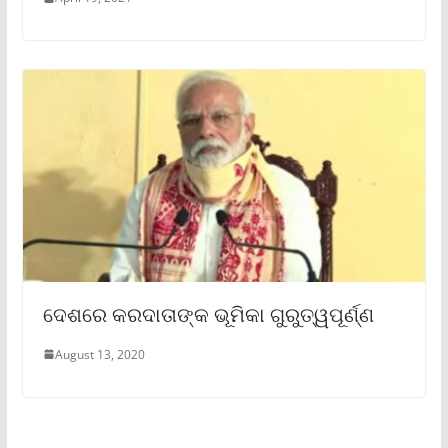
ଦେଶରେ କରଦାତାଙ୍କ ଭୂମିକା ଗୁରୁତ୍ୱପୂର୍ଣ୍ଣ
August 13, 2020