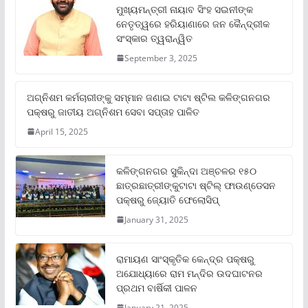
ମୁଖ୍ୟମନ୍ତ୍ରୀ ନାୟାବ ସିଂହ ସଇନୀଙ୍କ
ନେତୃତ୍ୱରେ ହରିୟାଣାରେ ଜନ କୈନ୍ଦ୍ରୀକ
ସଂସ୍କାର ତ୍ୱରାନ୍ୱିତ
September 3, 2025
ଅଗ୍ନିଶମ କର୍ମଚାରୀଙ୍କୁ ସମ୍ମାନ ଜଣାଇ ଟାଟା ଷ୍ଟିଲ କଳିଙ୍ଗନଗର
ପକ୍ଷରୁ ଜାତୀୟ ଅଗ୍ନିଶମ ସେବା ସପ୍ତାହ ପାଳିତ
April 15, 2025
କଳିଙ୍ଗନଗର ସୁକିନ୍ଦା ଅଞ୍ଚଳର ୧୫୦
ଛାତ୍ରଛାତ୍ରୀଙ୍କୁଟାଟା ଷ୍ଟିଲ୍ ଫାଉଣ୍ଡେସନ
ପକ୍ଷରୁ ଜ୍ୟୋତି ଫେଲୋସିପ୍‌
January 31, 2025
ରାମାୟଣ ସାଂସ୍କୃତିକ କେନ୍ଦ୍ର ପକ୍ଷରୁ
ଅଯୋଧ୍ୟାରେ ରାମ ମନ୍ଦିର ଉଦଘାଟନର
ପ୍ରଥମ ବାର୍ଷିକୀ ପାଳନ
January 21, 2025