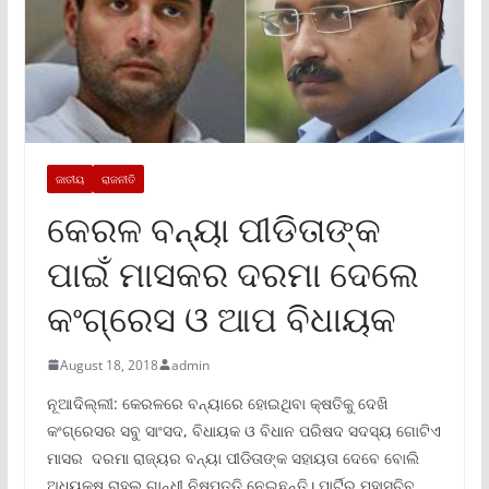
ଜାତୀୟ
ରାଜନୀତି
କେରଳ ବନ୍ୟା ପୀଡିତାଙ୍କ
ପାଇଁ ମାସକର ଦରମା ଦେଲେ
କଂଗ୍ରେସ ଓ ଆପ ବିଧାୟକ
August 18, 2018
admin
ନୂଆଦିଲ୍ଲୀ: କେରଳରେ ବନ୍ୟାରେ ହୋଇଥିବା କ୍ଷତିକୁ ଦେଖି
କଂଗ୍ରେସର ସବୁ ସାଂସଦ, ବିଧାୟକ ଓ ବିଧାନ ପରିଷଦ ସଦସ୍ୟ ଗୋଟିଏ
ମାସର ଦରମା ରାଜ୍ୟର ବନ୍ୟା ପୀଡିତାଙ୍କ ସହାୟତା ଦେବେ ବୋଲି
ଅଧ୍ୟକ୍ଷ ରାହୁଲ ଗାନ୍ଧୀ ନିଷ୍ପତ୍ତି ନେଇଛନ୍ତି। ପାର୍ଟିର ମହାସଚିବ,