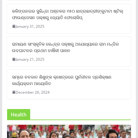
କଳିଙ୍ଗନଗର ସୁକିନ୍ଦା ଅଞ୍ଚଳର ୧୫୦ ଛାତ୍ରଛାତ୍ରୀଙ୍କୁଟାଟା ଷ୍ଟିଲ୍
ଫାଉଣ୍ଡେସନ ପକ୍ଷରୁ ଜ୍ୟୋତି ଫେଲୋସିପ୍‌
January 31, 2025
ରାମାୟଣ ସାଂସ୍କୃତିକ କେନ୍ଦ୍ର ପକ୍ଷରୁ ଅଯୋଧ୍ୟାରେ ରାମ ମନ୍ଦିର
ଉଦଘାଟନର ପ୍ରଥମ ବାର୍ଷିକୀ ପାଳନ
January 21, 2025
ସମ୍‌ରେ ନବଜାତ ଶିଶୁଙ୍କ କ୍ଷେତ୍ରରେ ପୁର୍ନଜୀବନ ପ୍ରଶିକ୍ଷଣ
କାର୍ଯ୍ୟକ୍ରମ ଆୟୋଜିତ
December 26, 2024
Health