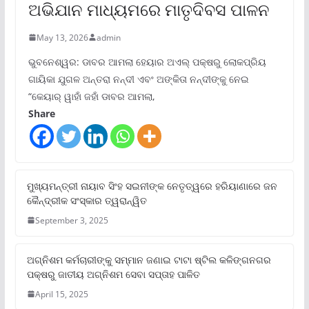
ଅଭିଯାନ ମାଧ୍ୟମରେ ମାତୃଦିବସ ପାଳନ
May 13, 2026
admin
ଭୁବନେଶ୍ୱର: ଡାବର ଆମଲା ହେୟାର ଅଏଲ୍ ପକ୍ଷରୁ ଲୋକପ୍ରିୟ
ଗାୟିକା ଯୁଗଳ ଅନ୍ତରା ନନ୍ଦୀ ଏବଂ ଅଙ୍କିତା ନନ୍ଦୀଙ୍କୁ ନେଇ
“କେୟାର୍ ୱାହାଁ ଜହାଁ ଡାବର ଆମଲା,
Share
ମୁଖ୍ୟମନ୍ତ୍ରୀ ନାୟାବ ସିଂହ ସଇନୀଙ୍କ ନେତୃତ୍ୱରେ ହରିୟାଣାରେ ଜନ
କୈନ୍ଦ୍ରୀକ ସଂସ୍କାର ତ୍ୱରାନ୍ୱିତ
September 3, 2025
ଅଗ୍ନିଶମ କର୍ମଚାରୀଙ୍କୁ ସମ୍ମାନ ଜଣାଇ ଟାଟା ଷ୍ଟିଲ କଳିଙ୍ଗନଗର
ପକ୍ଷରୁ ଜାତୀୟ ଅଗ୍ନିଶମ ସେବା ସପ୍ତାହ ପାଳିତ
April 15, 2025