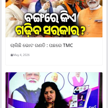
ଚାଲିଛି ଭୋଟ ଗଣତି : ପଛରେ TMC
May 4, 2026