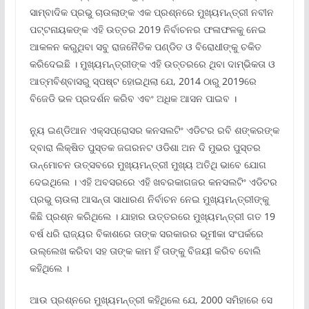
ସାମ୍ବାଦିକ ପ୍ରଭୁ ଚାଉଲାଙ୍କ ଏକ ପ୍ରଶ୍ନରେ ମୁଖ୍ୟମନ୍ତ୍ରୀ ନବୀନ
ପଟ୍ଟନାୟକଙ୍କ ଏହି ଉତ୍ତର 2019 ନିର୍ବାଚନର ଫଳାଫଳକୁ ନେଇ
ଆକଳନ କରୁଥିବା ସବୁ ରାଜନୈତିକ ପଣ୍ଡିତ ଓ ବିରୋଧୀଙ୍କୁ ଚକିତ
କରିଦେଇଛି । ମୁଖ୍ୟମନ୍ତ୍ରୀଙ୍କ ଏହି ଉତ୍ତରରେ ଥିବା ଦାମ୍ଭିକତା ଓ
ଆତ୍ମବିଶ୍ବାସରୁ ସ୍ପଷ୍ଟ ହୋଇଥିଲା ଯେ, 2014 ଠାରୁ 2019ରେ
ବିଜେଡି ଭଳ ପ୍ରଦର୍ଶନ କରିବ ଏବଂ ଅଧିକ ଆସନ ପାଇବ ।
ନ୍ୟୁ ଇଣ୍ଡିଆନ ଏକ୍ସପ୍ରୋସର କନସଲଟିଂ ଏଡିଟର ରବି ଶଙ୍କରଙ୍କ
ଦ୍ବାରା ଲିକ୍ଷିତ ପୁସ୍ତକ ଜଗରନଟ ଓଡିଶା ଅନ ଦି ମୁଭର ପୁସ୍ତର
ଉନ୍ମୋଚନ ଉତ୍ସବରେ ମୁଖ୍ୟମନ୍ତ୍ରୀ ମୁଖ୍ୟ ଅତିଥି ଭାବେ ଯୋଗ
ଦେଇଥିଲେ । ଏହି ଅବସରରେ ଏହି ଖବରକାଗଜର କନସଲଟିଂ ଏଡିଟର
ପ୍ରଭୁ ଚାଉଲା ଆସନ୍ତା ସାଧାରଣ ନିର୍ବାଚନ ନେଇ ମୁଖ୍ୟମନ୍ତ୍ରୀଙ୍କୁ
କିଛି ପ୍ରଶ୍ନ କରିଥିଲେ । ଯାହାର ଉତ୍ତରରେ ମୁଖ୍ୟମନ୍ତ୍ରୀ ଗତ 19
ବର୍ଷ ଧରି ରାଜ୍ୟର ବିକାଶରେ ତାଙ୍କ ସରକାରର ଭୂମୀକା ସଂପର୍କରେ
ଉଲ୍ଲେଖ କରିବା ସହ ତାଙ୍କ କାମ ହିଁ ତାଙ୍କୁ ବିଜୟୀ କରିବ ବୋଲି
କହିଥିଲେ ।
ଆଉ ପ୍ରଶ୍ନରେ ମୁଖ୍ୟମନ୍ତ୍ରୀ କହିଥିଲେ ଯେ, 2000 ସମିହାରେ ସେ