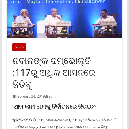
ରାଜନୀତି
ନବୀନଙ୍କ ଦମ୍ଭୋକ୍ତି
:117ରୁ ଅଧିକ ଆସନରେ
ଜିତିବୁ
February 24, 2019
admin
‘ଆମ କାମ ଆମକୁ ନିର୍ବାଚନରେ ଜିତାଇବ’
ଭୁବନେଶ୍ବର ()
“ଆମ ସରକାରର କାମ, ଆମକୁ ନିର୍ବାଚନରେ ଜିତାଇବ”
। ଶନିବାର ସନ୍ଧ୍ୟାରେ ଏକ ପୁସ୍ତକ ଉନ୍ମୋଚନ ସଭାରେ ବରିଷ୍ଠ