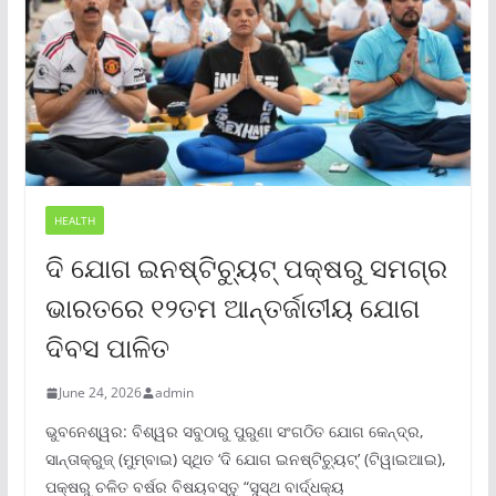
HEALTH
ଦି ଯୋଗ ଇନଷ୍ଟିଚ୍ୟୁଟ୍ ପକ୍ଷରୁ ସମଗ୍ର
ଭାରତରେ ୧୨ତମ ଆନ୍ତର୍ଜାତୀୟ ଯୋଗ
ଦିବସ ପାଳିତ
June 24, 2026
admin
ଭୁବନେଶ୍ୱର: ବିଶ୍ୱର ସବୁଠାରୁ ପୁରୁଣା ସଂଗଠିତ ଯୋଗ କେନ୍ଦ୍ର,
ସାନ୍ତାକ୍ରୁଜ୍ (ମୁମ୍ବାଇ) ସ୍ଥିତ ‘ଦି ଯୋଗ ଇନଷ୍ଟିଚ୍ୟୁଟ୍‌’ (ଟିୱାଇଆଇ),
ପକ୍ଷରୁ ଚଳିତ ବର୍ଷର ବିଷୟବସ୍ତୁ “ସୁସ୍ଥ ବାର୍ଦ୍ଧକ୍ୟ