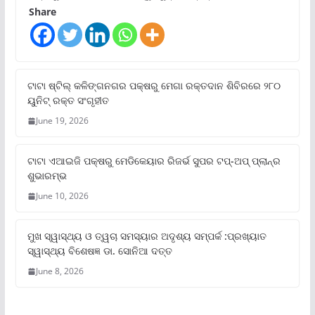
Share
ଟାଟା ଷ୍ଟିଲ୍‌ କଳିଙ୍ଗନଗର ପକ୍ଷରୁ ମେଗା ରକ୍ତଦାନ ଶିବିରରେ ୨୮୦
ୟୁନିଟ୍‌ ରକ୍ତ ସଂଗୃହୀତ
June 19, 2026
ଟାଟା ଏଆଇଜି ପକ୍ଷରୁ ମେଡିକେୟାର ରିଜର୍ଭ ସୁପର ଟପ୍‌-ଅପ୍ ପ୍ଲାନ୍‌ର
ଶୁଭାରମ୍ଭ
June 10, 2026
ମୁଖ ସ୍ୱାସ୍ଥ୍ୟ ଓ ତ୍ୱଚା ସମସ୍ୟାର ଅଦୃଶ୍ୟ ସମ୍ପର୍କ :ପ୍ରଖ୍ୟାତ
ସ୍ୱାସ୍ଥ୍ୟ ବିଶେଷଜ୍ଞ ଡା. ସୋନିଆ ଦତ୍ତ
June 8, 2026