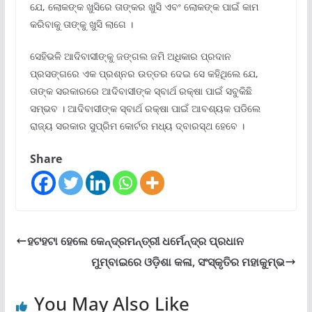
ଯେ, ଲୋକଙ୍କ ଖୁସିରେ ତାଙ୍କର ଖୁସି ଏବଂ ଲୋକଙ୍କ ପାଇଁ କାମ
କରିବାକୁ ତାଙ୍କୁ ଖୁସି ଲାଗେ ।
ସେହିଭଳି ଆଦିବାସୀଙ୍କୁ ଜଙ୍ଗଲ ଜମି ଅଧିକାର ପ୍ରଦାନ
ପ୍ରସଙ୍ଗରେ ଏକ ପ୍ରଶ୍ନର ଉତ୍ତର ଦେଇ ସେ କହିଥିଲେ ଯେ,
ତାଙ୍କ ସରକାରରେ ଆଦିବାସୀଙ୍କ ସ୍ବାର୍ଥ ରକ୍ଷା ପାଇଁ ସବୁକିଛି
ସମ୍ଭବ । ଆଦିବାସୀଙ୍କ ସ୍ବାର୍ଥ ରକ୍ଷା ପାଇଁ ଆବଶ୍ୟକ ପଡିଲେ
ରାଜ୍ୟ ସରକାର ସୁପ୍ରିମ କୋର୍ଟର ମଧ୍ୟ ଦ୍ବାରସ୍ଥ ହେବେ ।
Share
ହଟହଟା ହେଲେ କେନ୍ଦ୍ରମନ୍ତ୍ରୀ ଧର୍ମେନ୍ଦ୍ର ପ୍ରଧାନ
ମୁମ୍ବାଇରେ ଓଡ଼ିଶା କଳା, ସଂସ୍କୃତିର ମହାକୁମ୍ଭ
You May Also Like