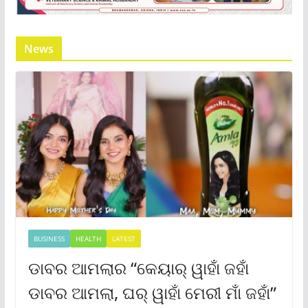
News
BUSINESS
HEALTH
LATEST
ଡାବର ଆମଲାର “କେୟାର୍ ୱାହାଁ ଜହାଁ
ଡାବର ଆମଲା, ଘର୍ ୱାହାଁ ମେରୀ ମାଁ ଜହାଁ”