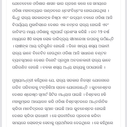
ଯେତେବେଳେ ଓଡିଶାର ଶାସନ ଭାର ଗ୍ରହଣ କଲେ ସେ ସମୟରେ
ଓଡିଶା ମହାବାତ୍ୟାର ତାଣ୍ଡବରେ ଧ୍ବସଂବିଧ୍ବଂସ ହୋଇଯାଇଥିଲା ।
କିନ୍ତୁ ରାଜ୍ୟ ସରକାରଙ୍କ ନିଷ୍ଠା ଏବଂ ଉଦ୍ୟମ ବଳରେ ଓଡିଶା ଆଜି
ବିପର୍ଯ୍ୟୟ ମୁକାବିଲାରେ ଦେଶର ଏକ ନମ୍ବର ରାଜ୍ୟ ହୋଇଛି ଏବଂ
ଜାତିସଂଘ ମଧ୍ୟ ଓଡିଶାକୁ ଏଥିପାଇଁ ପ୍ରଶଂସା କରିଛି । ଗତ 19 ବର୍ଷ
ମଧ୍ୟରେ 80 ଲକ୍ଷ ଲୋକ ଦାରିଦ୍ର୍ୟ ସୀମାରେଖା ଉପରକୁ ଉଠିଛନ୍ତି
। ଚାଷୀଙ୍କ ଆୟ ଦ୍ବିଗୁଣିତ ହୋଇଛି । ଦିନେ ଖାଦ୍ୟ ଶସ୍ୟ ଅଭାବୀ
ରାଜ୍ୟ ଭାବେ ବିବେଚିତ ହେଉଥିବା ଓଡିଶା ଆଜି ସାଧାରଣ ବଣ୍ଟନ
ବ୍ୟବସ୍ଥାରେ ଦେଶର ତିନୋଟି ପ୍ରମୁଖ ଅବଦାନକାରୀ ରାଜ୍ୟ ଭାବେ
ପରିଗଣିତ ହେଉଛି । ବଳକା ଶସ୍ୟ ଅନ୍ୟ ରାଜ୍ୟକୁ ପଠାଯାଉଛି ।
ମୁଖ୍ୟମନ୍ତ୍ରୀ କହିଥିଲେ ଯେ, ରାଜ୍ୟ ସରକାର ନିଜସ୍ବ ଯୋଜନାରେ
ଗରିବ ପରିବାରକୁ ଟଙ୍କିକିଆ ଚାଉଳ ଯୋଗାଉଛନ୍ତି । ଭୁବନେଶ୍ବର
ଦେଶର ଶ୍ରେଷ୍ଠ ସ୍ମାର୍ଟ ସିଟିର ମାନ୍ୟତା ପାଇଛି । ବିଶ୍ବକପ ହକି
ମହାକୁମ୍ଭର ଆୟୋଜନ କରି ଓଡିଶା ବିଶ୍ବସ୍ତରରେ ଆନ୍ତର୍ଜାତିକ
କ୍ରିଡା ମାନଚିତ୍ରରେ ସ୍ଥାନ ପାଇଛି ଆଉ ଭୁବନେଶ୍ବର ହୋଇଛି
ଦେଶର କ୍ରିଡା ରାଜଧାନୀ । ସେ ରାଜନୀତିରେ ପ୍ରବେଶ କରିବା
ସମୟରେ ଲୋକଙ୍କ ସେବାକୁ ପ୍ରାଥମିକତା ଦେଇଥିଲେ । ସେ କହିଥିଲେ