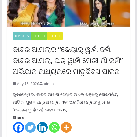
BUSINESS
HEALTH
LATEST
ଡାବର ଆମଲାର “କେୟାର୍ ୱାହାଁ ଜହାଁ
ଡାବର ଆମଲା, ଘର୍ ୱାହାଁ ମେରୀ ମାଁ ଜହାଁ”
ଅଭିଯାନ ମାଧ୍ୟମରେ ମାତୃଦିବସ ପାଳନ
May 13, 2026
admin
ଭୁବନେଶ୍ୱର: ଡାବର ଆମଲା ହେୟାର ଅଏଲ୍ ପକ୍ଷରୁ ଲୋକପ୍ରିୟ
ଗାୟିକା ଯୁଗଳ ଅନ୍ତରା ନନ୍ଦୀ ଏବଂ ଅଙ୍କିତା ନନ୍ଦୀଙ୍କୁ ନେଇ
“କେୟାର୍ ୱାହାଁ ଜହାଁ ଡାବର ଆମଲା,
Share