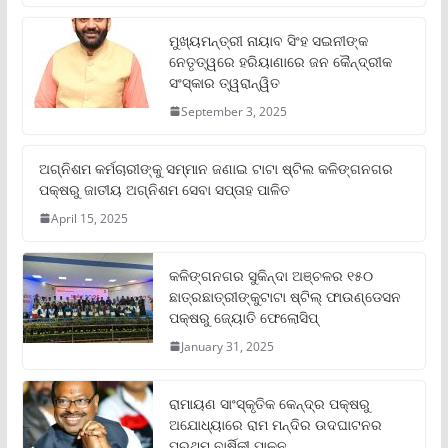
ମୁଖ୍ୟମନ୍ତ୍ରୀ ନାୟାବ ସିଂହ ସଇନୀଙ୍କ
ନେତୃତ୍ୱରେ ହରିୟାଣାରେ ଜନ କୈନ୍ଦ୍ରୀକ
ସଂସ୍କାର ତ୍ୱରାନ୍ୱିତ
September 3, 2025
ଅଗ୍ନିଶମ କର୍ମଚାରୀଙ୍କୁ ସମ୍ମାନ ଜଣାଇ ଟାଟା ଷ୍ଟିଲ କଳିଙ୍ଗନଗର
ପକ୍ଷରୁ ଜାତୀୟ ଅଗ୍ନିଶମ ସେବା ସପ୍ତାହ ପାଳିତ
April 15, 2025
କଳିଙ୍ଗନଗର ସୁକିନ୍ଦା ଅଞ୍ଚଳର ୧୫୦
ଛାତ୍ରଛାତ୍ରୀଙ୍କୁଟାଟା ଷ୍ଟିଲ୍ ଫାଉଣ୍ଡେସନ
ପକ୍ଷରୁ ଜ୍ୟୋତି ଫେଲୋସିପ୍‌
January 31, 2025
ରାମାୟଣ ସାଂସ୍କୃତିକ କେନ୍ଦ୍ର ପକ୍ଷରୁ
ଅଯୋଧ୍ୟାରେ ରାମ ମନ୍ଦିର ଉଦଘାଟନର
ପ୍ରଥମ ବାର୍ଷିକୀ ପାଳନ