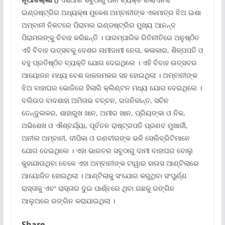
ଇଣ୍ଡଷ୍ଟ୍ରିର ଅଧ୍ୟକ୍ଷ ମୁକେଶ ଅମ୍ବାନୀଙ୍କ ଏକମାତ୍ର ଝିଅ ଇଶା
ଅମ୍ବାନୀ ନିକଟରେ ପିରାମଲ ଇଣ୍ଡଷ୍ଟ୍ରିର ମୁଖ୍ୟ ଆନନ୍ଦ
ପିରାମଲଙ୍କୁ ବିବାହ କରିଛନ୍ତି । ପାରମ୍ପାରିକ ରିତିନୀତିରେ ଅନୁଷ୍ଠିତ
ଏହି ବିବାହ ଉତ୍ସବକୁ ଦେଶର ନାମୀଦାମୀ ନେତା, କଳାକାର, ଶିଳ୍ପପତି ଓ
ବହୁ ପ୍ରତିଷ୍ଠିତ ବ୍ୟକ୍ତି ଯୋଗ ଦେଇଥିଲେ । ଏହି ବିବାହ ଉତ୍ସବର
ଆୟୋଜନ ମଧ୍ୟ ବେଶ ଜାକଜମକର ସହ ହୋଇଥିଲା । ଅମ୍ବାନୀଙ୍କ
ଝିଅ ବାହାଘର ଭୋଜିରେ ହିଲାରି କ୍ଲିଣ୍ଟନ ମଧ୍ୟ ଯୋଗ ଦେଇଥିଲେ ।
ବଲିଉଡ ବାଦଶାହା ଅମିତାଭ ବଚ୍ଚନ, ରଜନିକାନ୍ତ, ସଚିନ
ତେନ୍ଦୁଲକର, ଶାହାରୁଖ ଖାନ, ଅମୀର ଖାନ, ପ୍ରିୟଙ୍କା ଓ ନିକ,
ଅଭିଶେଖ ଓ ଐଶ୍ବର୍ଯ୍ୟା, ପୂର୍ବତନ ରାଷ୍ଟ୍ରପତି ପ୍ରଣବ ମୁଖାର୍ଜୀ,
ଅନୀଲ ଅମ୍ବାନୀ, ଦୀପିକା ଓ ରଣବୀରଙ୍କ ଭଳି ସେଲିବ୍ରିଟିମାନେ
ଯୋଗ ଦେଇଥିଲେ । ଏହା ଭାରତର ସବୁଠାରୁ ଦାମୀ ବାହାଘର ବୋଲୁ
କୁହାଯାଉଥିବା ବେଳେ ଏହା ଅମ୍ବାନୀଙ୍କ ଟାୱାର ହାଉସ ଆଣ୍ଟିଲାରେ
ଆୟୋଜିତ ହୋଇଥିଲା । ଆଣ୍ଟିଲାକୁ ସଂଯୋଗ କରୁଥିବା ସଂପୁର୍ଣ୍ଣ
ରାସ୍ତାକୁ ଏବଂ ରାସ୍ତାର ଦୁଇ ପାର୍ଶ୍ବରେ ଥିବା ଗଛକୁ ରଙ୍ଗିନ
ଆଲୁଅରେ ରଙ୍ଗିନ କରାଯାଇଥିଲା ।
Share