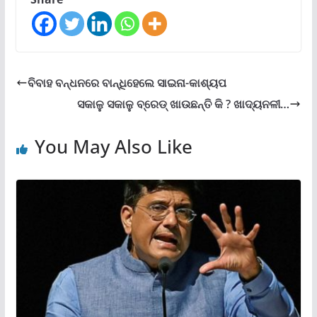
ବିବାହ ବନ୍ଧନରେ ବାନ୍ଧିହେଲେ ସାଇନା-କାଶ୍ୟପ
ସକାଳୁ ସକାଳୁ ବ୍ରେଡ୍ ଖାଉଛନ୍ତି କି ? ଖାଦ୍ୟନଳୀ…
You May Also Like