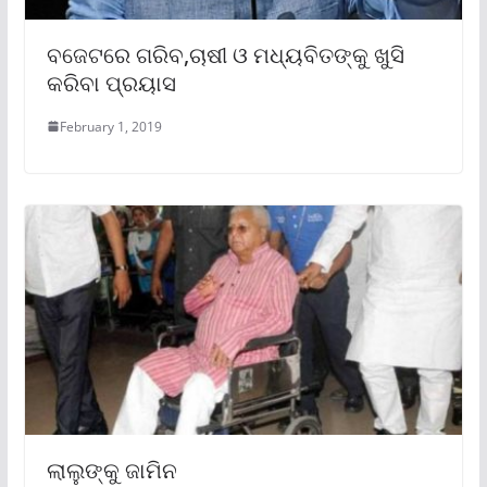
ବଜେଟରେ ଗରିବ,ଚାଷୀ ଓ ମଧ୍ୟବିତଙ୍କୁ ଖୁସି
କରିବା ପ୍ରୟାସ
February 1, 2019
ଲାଲୁଙ୍କୁ ଜାମିନ