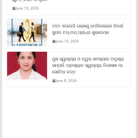
June 19, 2026
ଟାଟା ଏଆଇଜି ପକ୍ଷରୁ ମେଡିକେୟାର ରିଜର୍ଭ
ସୁପର ଟପ୍‌-ଅପ୍ ପ୍ଲାନ୍‌ର ଶୁଭାରମ୍ଭ
June 10, 2026
ମୁଖ ସ୍ୱାସ୍ଥ୍ୟ ଓ ତ୍ୱଚା ସମସ୍ୟାର ଅଦୃଶ୍ୟ
ସମ୍ପର୍କ :ପ୍ରଖ୍ୟାତ ସ୍ୱାସ୍ଥ୍ୟ ବିଶେଷଜ୍ଞ ଡା.
ସୋନିଆ ଦତ୍ତ
June 8, 2026