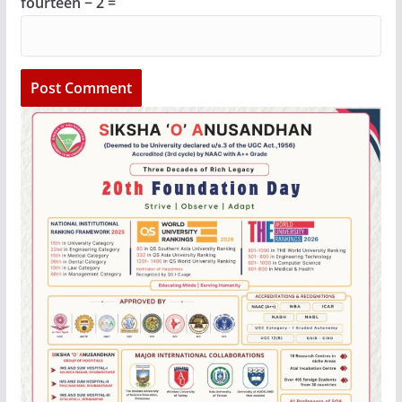
fourteen − 2 =