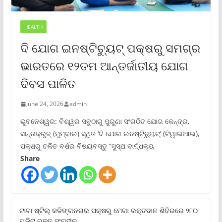
HEALTH
ଦି ଯୋଗ ଇନଷ୍ଟିଚ୍ୟୁଟ୍ ପକ୍ଷରୁ ସମଗ୍ର
ଭାରତରେ ୧୨ତମ ଆନ୍ତର୍ଜାତୀୟ ଯୋଗ
ଦିବସ ପାଳିତ
June 24, 2026
admin
ଭୁବନେଶ୍ୱର: ବିଶ୍ୱର ସବୁଠାରୁ ପୁରୁଣା ସଂଗଠିତ ଯୋଗ କେନ୍ଦ୍ର,
ସାନ୍ତାକ୍ରୁଜ୍ (ମୁମ୍ବାଇ) ସ୍ଥିତ ‘ଦି ଯୋଗ ଇନଷ୍ଟିଚ୍ୟୁଟ୍‌’ (ଟିୱାଇଆଇ),
ପକ୍ଷରୁ ଚଳିତ ବର୍ଷର ବିଷୟବସ୍ତୁ “ସୁସ୍ଥ ବାର୍ଦ୍ଧକ୍ୟ
Share
ଟାଟା ଷ୍ଟିଲ୍‌ କଳିଙ୍ଗନଗର ପକ୍ଷରୁ ମେଗା ରକ୍ତଦାନ ଶିବିରରେ ୨୮୦
ୟୁନିଟ୍‌ ରକ୍ତ ସଂଗୃହୀତ