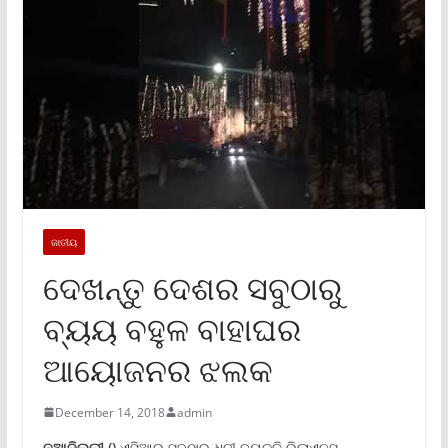
ଜାତୀୟ
ଦେଖନ୍ତୁ ଦେଶର ସବୁଠାରୁ
ବ୍ୟୟ ବହୁଳ ବାହାଘର
ଆୟୋଜନର ଝଲକ
December 14, 2018
admin
ନୂଆଦିଲ୍ଲୀ ()
ଏସିଆର ସବୁଠାରୁ ଧନୀ ବ୍ୟକ୍ତି ରିଲାଏନସ