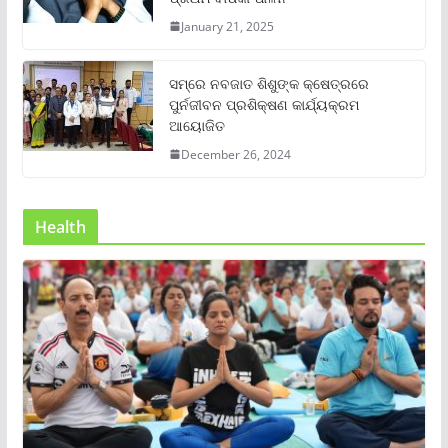
January 21, 2025
ସମ୍‌ରେ ନବଜାତ ଶିଶୁଙ୍କ କ୍ଷେତ୍ରରେ
ପୁର୍ନଜୀବନ ପ୍ରଶିକ୍ଷଣ କାର୍ଯ୍ୟକ୍ରମ
ଆୟୋଜିତ
December 26, 2024
Health