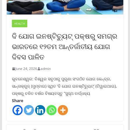
HEALTH
ଦି ଯୋଗ ଇନଷ୍ଟିଚ୍ୟୁଟ୍ ପକ୍ଷରୁ ସମଗ୍ର
ଭାରତରେ ୧୨ତମ ଆନ୍ତର୍ଜାତୀୟ ଯୋଗ
ଦିବସ ପାଳିତ
June 24, 2026
admin
ଭୁବନେଶ୍ୱର: ବିଶ୍ୱର ସବୁଠାରୁ ପୁରୁଣା ସଂଗଠିତ ଯୋଗ କେନ୍ଦ୍ର,
ସାନ୍ତାକ୍ରୁଜ୍ (ମୁମ୍ବାଇ) ସ୍ଥିତ ‘ଦି ଯୋଗ ଇନଷ୍ଟିଚ୍ୟୁଟ୍‌’ (ଟିୱାଇଆଇ),
ପକ୍ଷରୁ ଚଳିତ ବର୍ଷର ବିଷୟବସ୍ତୁ “ସୁସ୍ଥ ବାର୍ଦ୍ଧକ୍ୟ
Share