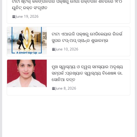
ଟାଟା ଷ୍ଟିଲ୍‌ କଳିଙ୍ଗନଗର ପକ୍ଷରୁ ମେଗା ରକ୍ତଦାନ ଶିବିରରେ ୨୮୦
ୟୁନିଟ୍‌ ରକ୍ତ ସଂଗୃହୀତ
June 19, 2026
ଟାଟା ଏଆଇଜି ପକ୍ଷରୁ ମେଡିକେୟାର ରିଜର୍ଭ
ସୁପର ଟପ୍‌-ଅପ୍ ପ୍ଲାନ୍‌ର ଶୁଭାରମ୍ଭ
June 10, 2026
ମୁଖ ସ୍ୱାସ୍ଥ୍ୟ ଓ ତ୍ୱଚା ସମସ୍ୟାର ଅଦୃଶ୍ୟ
ସମ୍ପର୍କ :ପ୍ରଖ୍ୟାତ ସ୍ୱାସ୍ଥ୍ୟ ବିଶେଷଜ୍ଞ ଡା.
ସୋନିଆ ଦତ୍ତ
June 8, 2026