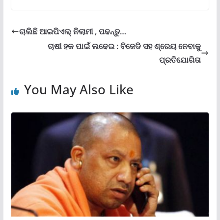
ଚାଲିଛି ଆଇପିଏଲ୍ ନିଲାମୀ , ପଢନ୍ତୁ…
ଚାଷୀ ହକ ପାଇଁ ଲଢେଇ : ବିଜେଡି ସହ ଶ୍ରେୟ ନେବାକୁ
ପ୍ରତିଯୋଗିତା
You May Also Like