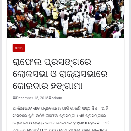
ଜାତୀୟ
ରାଫେଲ ପ୍ରସଙ୍ଗରେ
ଲୋକସଭା ଓ ରାଜ୍ୟସଭାରେ
ଜୋରଦାର ହଙ୍ଗାମା
December 18, 2018
admin
ପାର୍ଲାମେଣ୍ଟ ଶୀତ ଅଧିବେଶନର ଆଜି ହେଉଛି ଷଷ୍ଠ ଦିନ । ଆଜି
ସଂସଦରେ ପୁଣି ଉଠିଛି ରାଫେଲ ପ୍ରସଙ୍ଗ । ଏହି ପ୍ରସଙ୍ଗରେ
ଲୋକସଭା ଓ ରାଜ୍ୟସଭାରେ ଜୋରଦାର ହଙ୍ଗାମା ହୋଇଛି । ଆଜି
୧୧ଟାରେ ଗୃହକାର୍ୟ୍ୟ ଆରମ୍ଭ ହେବା ମାତ୍ରେ ରାହୁଲ ଗାନ୍ଧିଙ୍କ