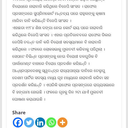
ବିରୋଧରେ ନାରାବାଜି କରିଥିଲେ ବିଜେପି ସାଂସଦ । ରାଫେଲ
ପ୍ରସଙ୍ଗରେ ସୁପ୍ରିମକୋର୍ଟ ମନ୍ତବ୍ୟ ପରେ ରାହୁଲଙ୍କୁ କ୍ଷମା
ମାଗିବା ଦାବି କରିଛନ୍ତି ବିଜେପି ସାଂସଦ ।
ଏହାଛଡା ୧୯୮୪ ଶିଖ ଦଙ୍ଗା ନେଇ କୋର୍ଟ ରାୟ ପରେ ନାରାବାଜି
କରିଥିଲେ ବିଜେପି ସାଂସଦ । ଏହାର ପ୍ରତିଜାବବରେ ରାଫେଲ ଡିଲର
ଜେପିସି ତଦନ୍ତ ଦାବି କରି ବିରୋଧୀ ସଦସ୍ୟମାନେ ବି ନାରାବାଜି
କରିଥିଲେ । ଫଳରେ ଲୋକସଭାକୁ ମୁଲତବୀ କରିବାକୁ ପଡିଥିଲା ।
ସେପଟେ ବିଭିନ୍ନ ପ୍ରସଙ୍ଗକୁ ନେଇ ବିରୋଧୀ ଦଳଗୁଡିକ ବି
ପାର୍ଲାମେଣ୍ଟ ବାହାରେ ବିରୋଧ ପ୍ରଦର୍ଶନ କରିଛନ୍ତି ।
ଆନ୍ଧ୍ରପ୍ରଦେଶକୁ ସ୍ୱତନ୍ତ୍ର ରାଜ୍ୟପାହ୍ୟା ଦାବିରେ ତେଲୁଗୁ
ଦେଶମ ପାର୍ଟିର ସଦସ୍ୟ ମଧ୍ୟ ଗୃହ ମଧ୍ୟରେ ନାରାବାଜି କରିବା ସହ
ପ୍ରଦର୍ଶନ କରିଛନ୍ତି । ଏପରିକି ରାଫେଲ ପ୍ରସଙ୍ଗରେ ରାଜ୍ୟସଭାରେ
ବି ହଙ୍ଗାମା ହୋଇଛି । ଫଳରେ ଗୃହକୁ ଦିନ ୨ଟା ଯାଏଁ ମୁଲତବୀ
ଘୋଷଣା କରାଯାଇଛି ।
Share