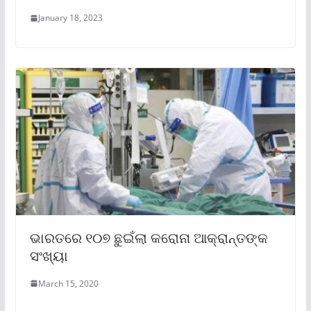
January 18, 2023
ଭାରତରେ ୧୦୭ ଛୁଇଁଲା କରୋନା ଆକ୍ରାନ୍ତଙ୍କ
ସଂଖ୍ୟା
March 15, 2020