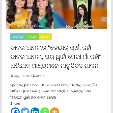
BUSINESS
HEALTH
LATEST
ଡାବର ଆମଲାର “କେୟାର୍ ୱାହାଁ ଜହାଁ
ଡାବର ଆମଲା, ଘର୍ ୱାହାଁ ମେରୀ ମାଁ ଜହାଁ”
ଅଭିଯାନ ମାଧ୍ୟମରେ ମାତୃଦିବସ ପାଳନ
May 13, 2026
admin
ଭୁବନେଶ୍ୱର: ଡାବର ଆମଲା ହେୟାର ଅଏଲ୍ ପକ୍ଷରୁ ଲୋକପ୍ରିୟ
ଗାୟିକା ଯୁଗଳ ଅନ୍ତରା ନନ୍ଦୀ ଏବଂ ଅଙ୍କିତା ନନ୍ଦୀଙ୍କୁ ନେଇ
“କେୟାର୍ ୱାହାଁ ଜହାଁ ଡାବର ଆମଲା,
Share