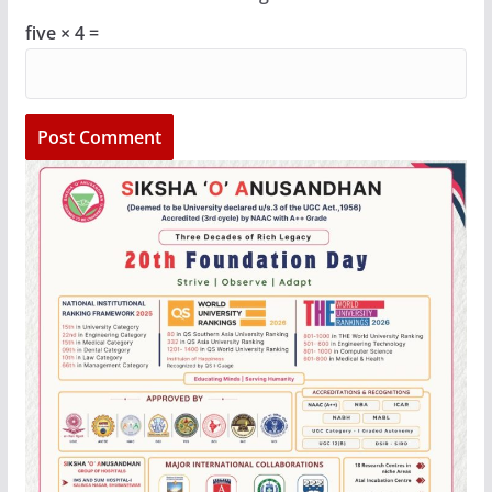
five × 4 =