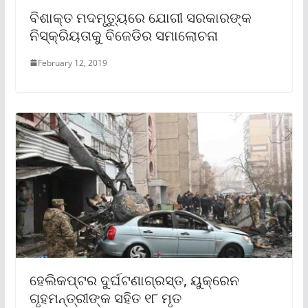
ବିଶାକ୍ତ ମଦମୃତ୍ୟୁରେ ଯୋଗୀ ସରକାରଙ୍କ
ନିସ୍କ୍ରିୟତାକୁ ବିଜେଡିର ସମାଲୋଚନା
February 12, 2019
ହେଲିକପ୍ଟର ଦୁର୍ଘଟଣାଗ୍ରସ୍ତ, ୟୁକ୍ରେନ
ଗୃହମନ୍ତ୍ରୀଙ୍କ ସହିତ ୧୮ ମୃତ