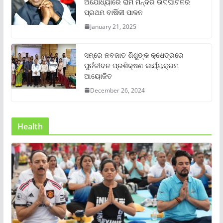
ଅଯୋଧ୍ୟାରେ ରାମ ମନ୍ଦିର ଉଦଘାଟନର
ପ୍ରଥମ ବାର୍ଷିକୀ ପାଳନ
January 21, 2025
ସମ୍‌ରେ ନବଜାତ ଶିଶୁଙ୍କ କ୍ଷେତ୍ରରେ
ପୁର୍ନଜୀବନ ପ୍ରଶିକ୍ଷଣ କାର୍ଯ୍ୟକ୍ରମ
ଆୟୋଜିତ
December 26, 2024
Health