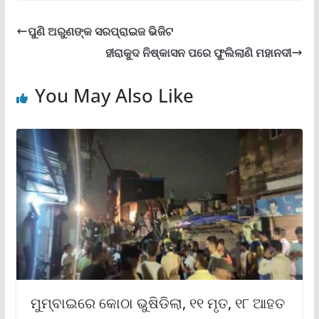
ପୁଣି ଅରୁଣଙ୍କ ସରପ୍ରାଇଜ ଭିଜିଟ
ହୀରାକୁଦ ନିଷ୍କାସନ ପରେ ଫୁଲିଲାଣି ମହାନଦୀ
You May Also Like
ମୁମ୍ବାଇରେ କୋଠା ଭୁଷିଡିଲା, ୧୧ ମୃତ, ୧୮ ଆହତ