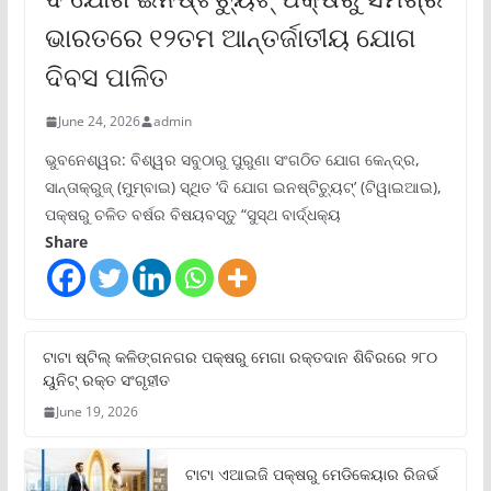
ଭାରତରେ ୧୨ତମ ଆନ୍ତର୍ଜାତୀୟ ଯୋଗ
ଦିବସ ପାଳିତ
June 24, 2026
admin
ଭୁବନେଶ୍ୱର: ବିଶ୍ୱର ସବୁଠାରୁ ପୁରୁଣା ସଂଗଠିତ ଯୋଗ କେନ୍ଦ୍ର,
ସାନ୍ତାକ୍ରୁଜ୍ (ମୁମ୍ବାଇ) ସ୍ଥିତ ‘ଦି ଯୋଗ ଇନଷ୍ଟିଚ୍ୟୁଟ୍‌’ (ଟିୱାଇଆଇ),
ପକ୍ଷରୁ ଚଳିତ ବର୍ଷର ବିଷୟବସ୍ତୁ “ସୁସ୍ଥ ବାର୍ଦ୍ଧକ୍ୟ
Share
ଟାଟା ଷ୍ଟିଲ୍‌ କଳିଙ୍ଗନଗର ପକ୍ଷରୁ ମେଗା ରକ୍ତଦାନ ଶିବିରରେ ୨୮୦
ୟୁନିଟ୍‌ ରକ୍ତ ସଂଗୃହୀତ
June 19, 2026
ଟାଟା ଏଆଇଜି ପକ୍ଷରୁ ମେଡିକେୟାର ରିଜର୍ଭ