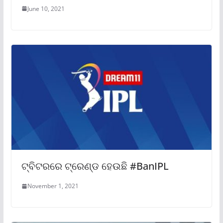
June 10, 2021
ଟ୍ବିଟରରେ ଟ୍ରେଣ୍ଡ ହେଉଛି #BanIPL
November 1, 2021