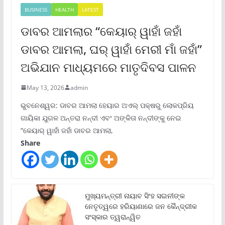
BUSINESS
HEALTH
LATEST
ଡାବର ଆମଲାର “କେୟାର୍ ୱାହାଁ ଜହାଁ
ଡାବର ଆମଲା, ଘର୍ ୱାହାଁ ମେରୀ ମାଁ ଜହାଁ”
ଅଭିଯାନ ମାଧ୍ୟମରେ ମାତୃଦିବସ ପାଳନ
May 13, 2026
admin
ଭୁବନେଶ୍ୱର: ଡାବର ଆମଲା ହେୟାର ଅଏଲ୍ ପକ୍ଷରୁ ଲୋକପ୍ରିୟ
ଗାୟିକା ଯୁଗଳ ଅନ୍ତରା ନନ୍ଦୀ ଏବଂ ଅଙ୍କିତା ନନ୍ଦୀଙ୍କୁ ନେଇ
“କେୟାର୍ ୱାହାଁ ଜହାଁ ଡାବର ଆମଲା,
Share
ମୁଖ୍ୟମନ୍ତ୍ରୀ ନାୟାବ ସିଂହ ସଇନୀଙ୍କ
ନେତୃତ୍ୱରେ ହରିୟାଣାରେ ଜନ କୈନ୍ଦ୍ରୀକ
ସଂସ୍କାର ତ୍ୱରାନ୍ୱିତ