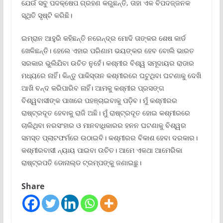
ଯେଉଁ ସବୁ ପଦକ୍ଷେପ ଗ୍ରହଣ କରୁଛନ୍ତି, ତାହା ଏକ ବିପଦଜ୍ଜନକ
ସ୍ଥିତି ସୃଷ୍ଟି କରିଛି।
ଇମ୍ରାନ ଆହୁରି କହିଛନ୍ତି ନରେନ୍ଦ୍ର ମୋଦି ତାଙ୍କର ଶେଷ କାର୍ଡ
ଖେଳିଛନ୍ତି। ହେଲେ ଏହାର ପରିଣାମ ଭୟଙ୍କର ହେବ ବୋଲି ଭାରତ
ସରକାର ଭୁଲିଯିବା ଉଚିତ ନୁହେଁ। କଶ୍ମୀର ବିଶ୍ୱ ସମୂଦାୟର ରାଡାର
ମଧ୍ୟରେ ନାହିଁ। କିନ୍ତୁ ପାକିସ୍ତାନ କଶ୍ମୀରରେ ଘଟୁଥିବା ଘଟଣାକୁ ଦେଖି
ଆଖି ବନ୍ଦ କରିପାରିବ ନାହିଁ। ଆମକୁ କଶ୍ମୀର ପ୍ରସଙ୍ଗ
ବିଶ୍ୱବାସୀଙ୍କ ପାଖରେ ପହଞ୍ଚାଇବାକୁ ପଡ଼ିବ। ମୁଁ କଶ୍ମୀରର
ରାଷ୍ଟ୍ରଦୂତ ହେବାକୁ ରାଜି ଅଛି। ମୁଁ ରାଷ୍ଟ୍ରଦୂତ ହୋଇ କଶ୍ମୀରରେ
ଚାଲିଥିବା ନରସଂହାର ଓ ମାନବାଧିକାରର ହନନ ଘଟଣାକୁ ବିଶ୍ୱର
ସମସ୍ତ ପ୍ଲାଟଫର୍ମରେ ଉଠାଇବି। କଶ୍ମୀରର ବିକାଶ ହେବା ଦରକାର।
କଶ୍ମୀରବାସୀ ନ୍ୟାୟ ପାଇବା ଉଚିତ। ଆମେ ଏକଥା ଆମେରିକା
ରାଷ୍ଟ୍ରପତି ଡୋନାଲ୍ଡ ଟ୍ରମ୍ପଙ୍କୁ ଜଣାଇଛୁ।
Share