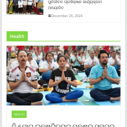
ପୁର୍ନଜୀବନ ପ୍ରଶିକ୍ଷଣ କାର୍ଯ୍ୟକ୍ରମ
ଆୟୋଜିତ
December 26, 2024
Health
HEALTH
ଦି ଯୋଗ ଇନଷ୍ଟିଚ୍ୟୁଟ୍ ପକ୍ଷରୁ ସମଗ୍ର