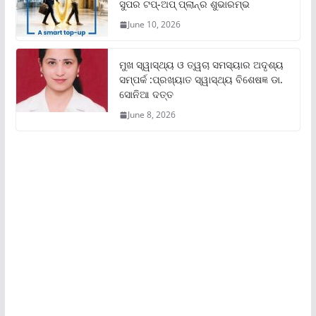
ସୁପର ଟପ୍‌-ଅପ୍ ପ୍ଲାନ୍‌ର ଶୁଭାରମ୍ଭ
June 10, 2026
ମୁଖ ସ୍ୱାସ୍ଥ୍ୟ ଓ ତ୍ୱଚା ସମସ୍ୟାର ଅଦୃଶ୍ୟ
ସମ୍ପର୍କ :ପ୍ରଖ୍ୟାତ ସ୍ୱାସ୍ଥ୍ୟ ବିଶେଷଜ୍ଞ ଡା.
ସୋନିଆ ଦତ୍ତ
June 8, 2026