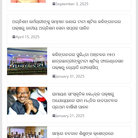
September 3, 2025
ଅଗ୍ନିଶମ କର୍ମଚାରୀଙ୍କୁ ସମ୍ମାନ ଜଣାଇ ଟାଟା ଷ୍ଟିଲ କଳିଙ୍ଗନଗର
ପକ୍ଷରୁ ଜାତୀୟ ଅଗ୍ନିଶମ ସେବା ସପ୍ତାହ ପାଳିତ
April 15, 2025
କଳିଙ୍ଗନଗର ସୁକିନ୍ଦା ଅଞ୍ଚଳର ୧୫୦
ଛାତ୍ରଛାତ୍ରୀଙ୍କୁଟାଟା ଷ୍ଟିଲ୍ ଫାଉଣ୍ଡେସନ
ପକ୍ଷରୁ ଜ୍ୟୋତି ଫେଲୋସିପ୍‌
January 31, 2025
ରାମାୟଣ ସାଂସ୍କୃତିକ କେନ୍ଦ୍ର ପକ୍ଷରୁ
ଅଯୋଧ୍ୟାରେ ରାମ ମନ୍ଦିର ଉଦଘାଟନର
ପ୍ରଥମ ବାର୍ଷିକୀ ପାଳନ
January 21, 2025
ସମ୍‌ରେ ନବଜାତ ଶିଶୁଙ୍କ କ୍ଷେତ୍ରରେ