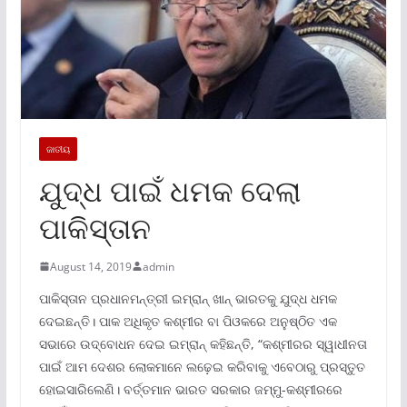
ଜାତୀୟ
ଯୁଦ୍ଧ ପାଇଁ ଧମକ ଦେଲା
ପାକିସ୍ତାନ
August 14, 2019
admin
ପାକିସ୍ତାନ ପ୍ରଧାନମନ୍ତ୍ରୀ ଇମ୍ରାନ୍ ଖାନ୍ ଭାରତକୁ ଯୁଦ୍ଧ ଧମକ
ଦେଇଛନ୍ତି। ପାକ ଅଧିକୃତ କଶ୍ମୀର ବା ପିଓକରେ ଅନୁଷ୍ଠିତ ଏକ
ସଭାରେ ଉଦ୍ବୋଧନ ଦେଇ ଇମ୍ରାନ୍ କହିଛନ୍ତି, “କଶ୍ମୀରର ସ୍ୱାଧୀନତା
ପାଇଁ ଆମ ଦେଶର ଲୋକମାନେ ଲଢ଼େଇ କରିବାକୁ ଏବେଠାରୁ ପ୍ରସ୍ତୁତ
ହୋଇସାରିଲେଣି। ବର୍ତ୍ତମାନ ଭାରତ ସରକାର ଜମ୍ମୁ-କଶ୍ମୀରରେ