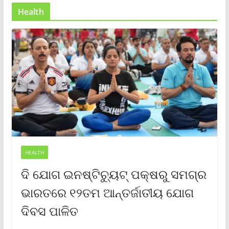
Health
HEALTH
ଦି ଯୋଗ ଇନଷ୍ଟିଚ୍ୟୁଟ୍ ପକ୍ଷରୁ ସମଗ୍ର
ଭାରତରେ ୧୨ତମ ଆନ୍ତର୍ଜାତୀୟ ଯୋଗ
ଦିବସ ପାଳିତ