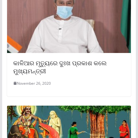
କାଳିଆର ମୃତ୍ୟୁରେ ଦୁଃଖ ପ୍ରକାଶ କଲେ
ମୁଖ୍ୟମନ୍ତ୍ରୀ
November 26, 2020