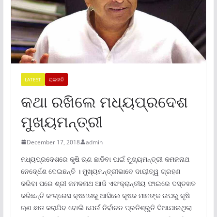
LATEST
ରାଜନୀତି
କଥା ରଖିଲେ ମଧ୍ୟପ୍ରଦେଶ
ମୁଖ୍ୟମନ୍ତ୍ରୀ
December 17, 2018
admin
ମଧ୍ୟପ୍ରଦେଶରେ କୃଷି ଋଣ ଛାଡିବା ପାଇଁ ମୁଖ୍ୟମନ୍ତ୍ରୀ କମଳନାଥ
ନେଦେ୍ର୍ଧଶ ଦେଇଛନ୍ତି । ମୁଖ୍ୟମନ୍ତ୍ରୀଭାବେ ଦାୟୀତ୍ୱ ଗ୍ରହଣ
କରିବା ପରେ ଶ୍ରୀ କମଳନାଥ ଆଜି ଏସଂକ୍ରାନ୍ତୀୟ ଫାଇରେ ଦସ୍ତଖତ
କରିଛନ୍ତି କଂଗ୍ରେସ କ୍ଷମତାକୁ ଆସିଲେ କୃଷକ ମାନଙ୍କ ଉପରୁ କୃଷି
ଋଣ ଛାଡ କରାଯିବ ବୋଲି ଯେଉଁ ନିର୍ବାଚନ ପ୍ରତିଶ୍ରୁତି ଦିଆଯାଇଥିଲା