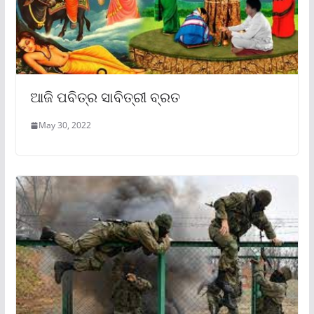
ଆଜି ପବିତ୍ର ସାବିତ୍ରୀ ବ୍ରତ
May 30, 2022