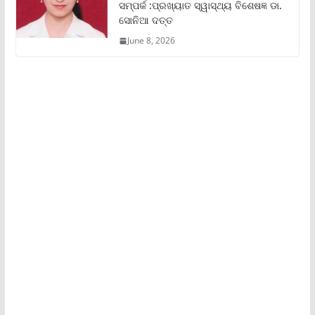
ସମ୍ପର୍କ :ପ୍ରଖ୍ୟାତ ସ୍ୱାସ୍ଥ୍ୟ ବିଶେଷଜ୍ଞ ଡା.
ସୋନିଆ ଦତ୍ତ
June 8, 2026