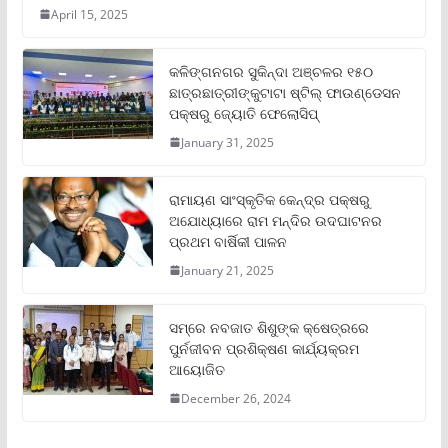
April 15, 2025
କଳିଙ୍ଗନଗର ସୁକିନ୍ଦା ଅଞ୍ଚଳର ୧୫୦
ଛାତ୍ରଛାତ୍ରୀଙ୍କୁଟାଟା ଷ୍ଟିଲ୍ ଫାଉଣ୍ଡେସନ
ପକ୍ଷରୁ ଜ୍ୟୋତି ଫେଲୋସିପ୍‌
January 31, 2025
ରାମାୟଣ ସାଂସ୍କୃତିକ କେନ୍ଦ୍ର ପକ୍ଷରୁ
ଅଯୋଧ୍ୟାରେ ରାମ ମନ୍ଦିର ଉଦଘାଟନର
ପ୍ରଥମ ବାର୍ଷିକୀ ପାଳନ
January 21, 2025
ସମ୍‌ରେ ନବଜାତ ଶିଶୁଙ୍କ କ୍ଷେତ୍ରରେ
ପୁର୍ନଜୀବନ ପ୍ରଶିକ୍ଷଣ କାର୍ଯ୍ୟକ୍ରମ
ଆୟୋଜିତ
December 26, 2024