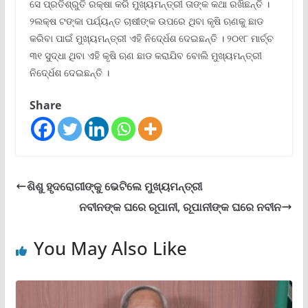
ସେ ପ୍ରତିଶ୍ରୁତି ରକ୍ଷା କରି ମୁଖ୍ୟମନ୍ତ୍ରୀ ତାଙ୍କ କଥା ରଖିଛନ୍ତି ।
୨ଲକ୍ଷ ଟଙ୍କା ପର୍ଯ୍ୟନ୍ତ ଚାଷୀଙ୍କ ଉପରେ ଥିବା କୃଷି ଋଣକୁ ଛାଡ
କରିବା ପାଇଁ ମୁଖ୍ୟମନ୍ତ୍ରୀ ଏହି ନିଦେ୍ର୍ଧଶ ଦେଇଛନ୍ତି । ୨୦୧୮ ମାର୍ଚ୍ଚ
୩୧ ସୁଦ୍ଧା ଥିବା ଏହି କୃଷି ଋଣ ଛାଡ କରାଯିବ ବୋଲି ମୁଖ୍ୟମନ୍ତ୍ରୀ
ନିଦେ୍ର୍ଧଶ ଦେଇଛନ୍ତି ।
Share
ଶିଶୁ ହୃଦରୋଗୀଙ୍କୁ ଭେଟିଲେ ମୁଖ୍ୟମନ୍ତ୍ରୀ
ନବୀନଙ୍କ ଘରେ ରୂପାନୀ, ରୂପାନୀଙ୍କ ଘରେ ନବୀନ
You May Also Like