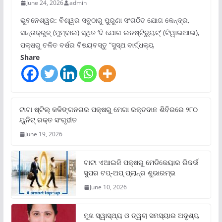
June 24, 2026
admin
ଭୁବନେଶ୍ୱର: ବିଶ୍ୱର ସବୁଠାରୁ ପୁରୁଣା ସଂଗଠିତ ଯୋଗ କେନ୍ଦ୍ର,
ସାନ୍ତାକ୍ରୁଜ୍ (ମୁମ୍ବାଇ) ସ୍ଥିତ ‘ଦି ଯୋଗ ଇନଷ୍ଟିଚ୍ୟୁଟ୍‌’ (ଟିୱାଇଆଇ),
ପକ୍ଷରୁ ଚଳିତ ବର୍ଷର ବିଷୟବସ୍ତୁ “ସୁସ୍ଥ ବାର୍ଦ୍ଧକ୍ୟ
Share
ଟାଟା ଷ୍ଟିଲ୍‌ କଳିଙ୍ଗନଗର ପକ୍ଷରୁ ମେଗା ରକ୍ତଦାନ ଶିବିରରେ ୨୮୦
ୟୁନିଟ୍‌ ରକ୍ତ ସଂଗୃହୀତ
June 19, 2026
ଟାଟା ଏଆଇଜି ପକ୍ଷରୁ ମେଡିକେୟାର ରିଜର୍ଭ
ସୁପର ଟପ୍‌-ଅପ୍ ପ୍ଲାନ୍‌ର ଶୁଭାରମ୍ଭ
June 10, 2026
ମୁଖ ସ୍ୱାସ୍ଥ୍ୟ ଓ ତ୍ୱଚା ସମସ୍ୟାର ଅଦୃଶ୍ୟ