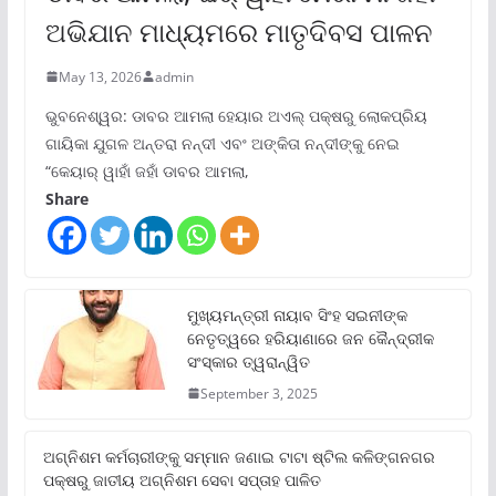
ଅଭିଯାନ ମାଧ୍ୟମରେ ମାତୃଦିବସ ପାଳନ
May 13, 2026
admin
ଭୁବନେଶ୍ୱର: ଡାବର ଆମଲା ହେୟାର ଅଏଲ୍ ପକ୍ଷରୁ ଲୋକପ୍ରିୟ
ଗାୟିକା ଯୁଗଳ ଅନ୍ତରା ନନ୍ଦୀ ଏବଂ ଅଙ୍କିତା ନନ୍ଦୀଙ୍କୁ ନେଇ
“କେୟାର୍ ୱାହାଁ ଜହାଁ ଡାବର ଆମଲା,
Share
ମୁଖ୍ୟମନ୍ତ୍ରୀ ନାୟାବ ସିଂହ ସଇନୀଙ୍କ
ନେତୃତ୍ୱରେ ହରିୟାଣାରେ ଜନ କୈନ୍ଦ୍ରୀକ
ସଂସ୍କାର ତ୍ୱରାନ୍ୱିତ
September 3, 2025
ଅଗ୍ନିଶମ କର୍ମଚାରୀଙ୍କୁ ସମ୍ମାନ ଜଣାଇ ଟାଟା ଷ୍ଟିଲ କଳିଙ୍ଗନଗର
ପକ୍ଷରୁ ଜାତୀୟ ଅଗ୍ନିଶମ ସେବା ସପ୍ତାହ ପାଳିତ