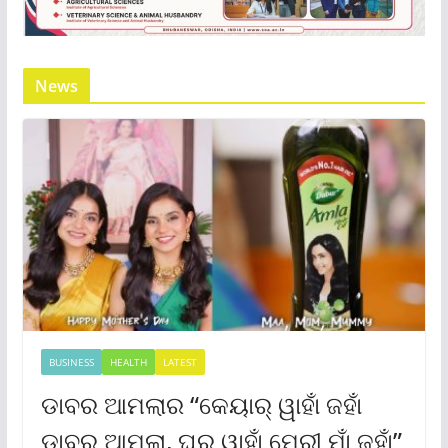
News
BUSINESS
HEALTH
LATEST
ଡାବର ଆମଲାର “କେୟାର୍ ୱାହାଁ ଜହାଁ
ଡାବର ଆମଲା, ଘର୍ ୱାହାଁ ମେରୀ ମାଁ ଜହାଁ”