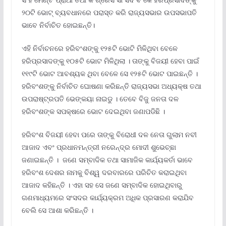
୨୦ଟି ଭୋଟ୍‌ ବ୍ୟବଧାନରେ ପରାସ୍ତ କରି ରାଜ୍ୟସଭାର ଉପସଭାପତି
ଭାବେ ନିର୍ବାଚିତ ହୋଇଛନ୍ତି।
ଏହି ନିର୍ବାଚନରେ ହରିବଂଶଙ୍କୁ ୧୨୫ଟି ଭୋଟି ମିଳିଥିବା ବେଳେ
ହରିପ୍ରସାଦଙ୍କୁ ୧୦୫ଟି ଭୋଟ ମିଳିଥିଲା । ତାଙ୍କୁ ବିଜୟୀ ହେବା ପାଇଁ
୧୧୯ଟି ଭୋଟ ଆବଶ୍ୟକ ଥିବା ବେଳେ ସେ ୧୨୫ଟି ଭୋଟ ପାଇଛନ୍ତି ।
ହରିବଂଶଙ୍କୁ ନିର୍ବାଚିତ ଘୋଷଣା କରିଛନ୍ତି ରାଜ୍ୟସଭା ଅଧ୍ୟକ୍ଷ ତଥା
ଉପରାଷ୍ଟ୍ରପତି ଭେଙ୍କୟା ନାଇଡୁ । ତେବେ ବିଜୁ ଜନତା ଦଳ
ହରିବଂଶଙ୍କ ସପକ୍ଷରେ ଭୋଟ ଦେଇଥିବା ଜଣାପଡିଛି ।
ହରିବଂଶ ବିଜୟୀ ହେବା ପରେ ତାଙ୍କୁ ବିରୋଧୀ ଦଳ ନେତା ଗୁଲାମ ନବୀ
ଆଜାଦ ଏବଂ ପ୍ରଧାନମନ୍ତ୍ରୀ ନରେନ୍ଦ୍ର ମୋଦୀ ଶୁଭେଚ୍ଛା
ଜଣାଇଛନ୍ତି । ଜଣେ ସମ୍ବାଦିକ ତଥା ସାମାଜିକ କାର୍ଯ୍ୟକର୍ତା ଭାବେ
ହରିବଂଶ ଦେଶର ନାମକୁ ବିଶ୍ୱ ଦରବାରରେ ପରିଚିତ କରାଇଥିବା
ଆଜାଦ କହିଛନ୍ତି । ଏହା ସହ ସେ ଜଣେ ସମ୍ବାଦିକ ହୋଇଥିବାରୁ
ଗଣମାଧ୍ୟମରେ ସଂସଦର କାର୍ଯ୍ୟକ୍ରମ ଅଧିକ ପ୍ରସାରଣ କରାଯିବ
ବେଲି ସେ ଆଶା କରିଛନ୍ତି ।