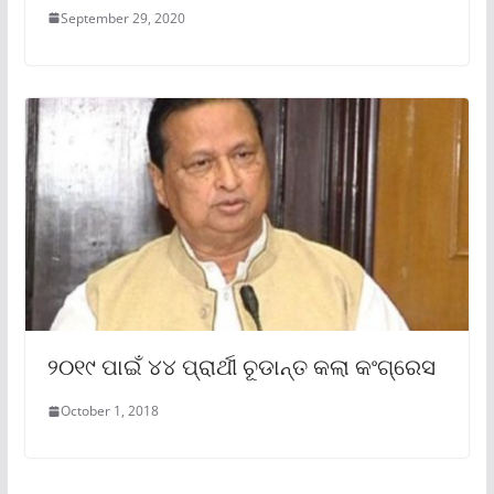
September 29, 2020
୨୦୧୯ ପାଇଁ ୪୪ ପ୍ରାର୍ଥୀ ଚୂଡାନ୍ତ କଲା କଂଗ୍ରେସ
October 1, 2018