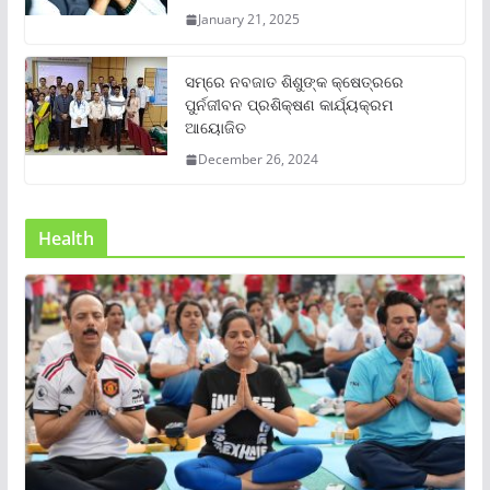
January 21, 2025
ସମ୍‌ରେ ନବଜାତ ଶିଶୁଙ୍କ କ୍ଷେତ୍ରରେ
ପୁର୍ନଜୀବନ ପ୍ରଶିକ୍ଷଣ କାର୍ଯ୍ୟକ୍ରମ
ଆୟୋଜିତ
December 26, 2024
Health