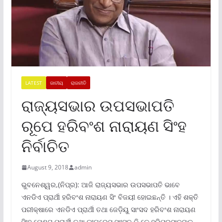
LATEST
ଜାତୀୟ
ରାଜନୀତି
ରାଜ୍ୟସଭାର ଉପସଭାପତି
ରୂପେ ହରିବଂଶ ନାରାୟଣ ସିଂହ
ନିର୍ବାଚିତ
August 9, 2018
admin
ଭୁବନେଶ୍ୱର,(ନିପ୍ର): ଆଜି ରାଜ୍ୟସଭାର ଉପସଭାପତି ଭାବେ
ଏନଡିଏ ପ୍ରାର୍ଥୀ ହରିବଂଶ ନାରାୟଣ ସିଂ ବିଜୟୀ ହୋଇଛନ୍ତି । ଏହି ଶକ୍ତି
ପରୀକ୍ଷାରେ ଏନଡିଏ ପ୍ରାର୍ଥୀ ତଥା ଜେଡ଼ିୟୁ ସାଂସଦ ହରିବଂଶ ନାରାୟଣ
ସିଂହ ମେଣ୍ଟ ପ୍ରାର୍ଥୀ ତଥା କଂଗ୍ରେସ ସାଂସଦ ବି କେ ହରିପ୍ରସାଦଙ୍କୁ