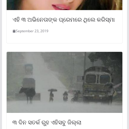
ଏହି ୩ ଅଭିନେତାଙ୍କ ପ୍ରେମରେ ଥିଲେ କରିସ୍ମା
September 23, 2019
୩ ଦିନ ସତର୍କ ରୁହ ଏହିସବୁ ଜିଲ୍ଲା