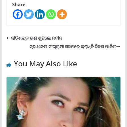
Share
ନୀତିଶଙ୍କ ଋଣ ଶୁଝିଲେ ନବୀନ
ସ୍ବାଧୀନତା ସଂଗ୍ରାମୀ ସଦନରେ କ୍ରାନ୍ତି ଦିବସ ପାଳିତ
You May Also Like