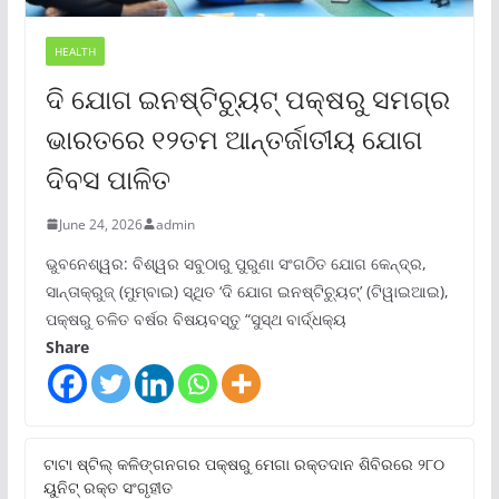
HEALTH
ଦି ଯୋଗ ଇନଷ୍ଟିଚ୍ୟୁଟ୍ ପକ୍ଷରୁ ସମଗ୍ର
ଭାରତରେ ୧୨ତମ ଆନ୍ତର୍ଜାତୀୟ ଯୋଗ
ଦିବସ ପାଳିତ
June 24, 2026
admin
ଭୁବନେଶ୍ୱର: ବିଶ୍ୱର ସବୁଠାରୁ ପୁରୁଣା ସଂଗଠିତ ଯୋଗ କେନ୍ଦ୍ର,
ସାନ୍ତାକ୍ରୁଜ୍ (ମୁମ୍ବାଇ) ସ୍ଥିତ ‘ଦି ଯୋଗ ଇନଷ୍ଟିଚ୍ୟୁଟ୍‌’ (ଟିୱାଇଆଇ),
ପକ୍ଷରୁ ଚଳିତ ବର୍ଷର ବିଷୟବସ୍ତୁ “ସୁସ୍ଥ ବାର୍ଦ୍ଧକ୍ୟ
Share
ଟାଟା ଷ୍ଟିଲ୍‌ କଳିଙ୍ଗନଗର ପକ୍ଷରୁ ମେଗା ରକ୍ତଦାନ ଶିବିରରେ ୨୮୦
ୟୁନିଟ୍‌ ରକ୍ତ ସଂଗୃହୀତ