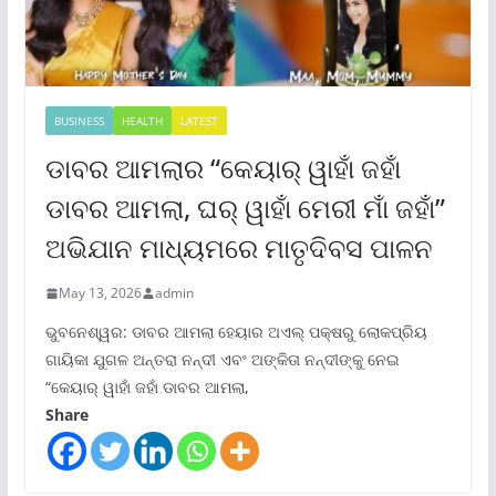
BUSINESS
HEALTH
LATEST
ଡାବର ଆମଲାର “କେୟାର୍ ୱାହାଁ ଜହାଁ
ଡାବର ଆମଲା, ଘର୍ ୱାହାଁ ମେରୀ ମାଁ ଜହାଁ”
ଅଭିଯାନ ମାଧ୍ୟମରେ ମାତୃଦିବସ ପାଳନ
May 13, 2026
admin
ଭୁବନେଶ୍ୱର: ଡାବର ଆମଲା ହେୟାର ଅଏଲ୍ ପକ୍ଷରୁ ଲୋକପ୍ରିୟ
ଗାୟିକା ଯୁଗଳ ଅନ୍ତରା ନନ୍ଦୀ ଏବଂ ଅଙ୍କିତା ନନ୍ଦୀଙ୍କୁ ନେଇ
“କେୟାର୍ ୱାହାଁ ଜହାଁ ଡାବର ଆମଲା,
Share