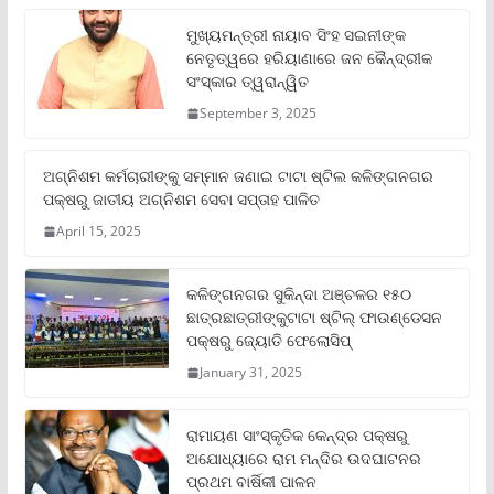
ମୁଖ୍ୟମନ୍ତ୍ରୀ ନାୟାବ ସିଂହ ସଇନୀଙ୍କ
ନେତୃତ୍ୱରେ ହରିୟାଣାରେ ଜନ କୈନ୍ଦ୍ରୀକ
ସଂସ୍କାର ତ୍ୱରାନ୍ୱିତ
September 3, 2025
ଅଗ୍ନିଶମ କର୍ମଚାରୀଙ୍କୁ ସମ୍ମାନ ଜଣାଇ ଟାଟା ଷ୍ଟିଲ କଳିଙ୍ଗନଗର
ପକ୍ଷରୁ ଜାତୀୟ ଅଗ୍ନିଶମ ସେବା ସପ୍ତାହ ପାଳିତ
April 15, 2025
କଳିଙ୍ଗନଗର ସୁକିନ୍ଦା ଅଞ୍ଚଳର ୧୫୦
ଛାତ୍ରଛାତ୍ରୀଙ୍କୁଟାଟା ଷ୍ଟିଲ୍ ଫାଉଣ୍ଡେସନ
ପକ୍ଷରୁ ଜ୍ୟୋତି ଫେଲୋସିପ୍‌
January 31, 2025
ରାମାୟଣ ସାଂସ୍କୃତିକ କେନ୍ଦ୍ର ପକ୍ଷରୁ
ଅଯୋଧ୍ୟାରେ ରାମ ମନ୍ଦିର ଉଦଘାଟନର
ପ୍ରଥମ ବାର୍ଷିକୀ ପାଳନ