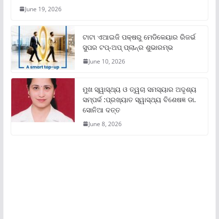
June 19, 2026
ଟାଟା ଏଆଇଜି ପକ୍ଷରୁ ମେଡିକେୟାର ରିଜର୍ଭ
ସୁପର ଟପ୍‌-ଅପ୍ ପ୍ଲାନ୍‌ର ଶୁଭାରମ୍ଭ
June 10, 2026
ମୁଖ ସ୍ୱାସ୍ଥ୍ୟ ଓ ତ୍ୱଚା ସମସ୍ୟାର ଅଦୃଶ୍ୟ
ସମ୍ପର୍କ :ପ୍ରଖ୍ୟାତ ସ୍ୱାସ୍ଥ୍ୟ ବିଶେଷଜ୍ଞ ଡା.
ସୋନିଆ ଦତ୍ତ
June 8, 2026