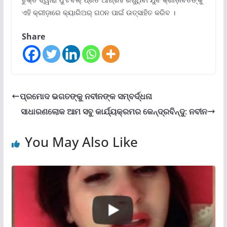
ଏହି କ୍ରୀଡ଼ାରେ କ୍ୟାରିଅର୍ ଗଠନ ପାଇଁ ଉତ୍ସାହିତ କରିବ ।
Share
ପ୍ରମୋଦ ଭଗତଙ୍କୁ ନବୀନଙ୍କ ସମ୍ବର୍ଦ୍ଧନା
ସାଧାରଣଲୋକ ଆମ ସବୁ କାର୍ଯ୍ୟକ୍ରମର କେନ୍ଦ୍ରବିନ୍ଦୁ: ନବୀନ
You May Also Like