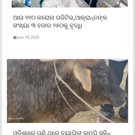
ଆଉ ୧୧୦ କରୋନା ପଜିଟିଭ,ଆକ୍ରାନ୍ତଙ୍କ
ସଂଖ୍ୟା ୩ ହଜାର ୨୫୦କୁ ବୃଦ୍ଧି
June 10, 2020
ଓଡ଼ିଶାରେ ପୁଣି ଥରେ ବ୍ୟାପିଲା ଲମ୍ପି ସ୍କିନ୍