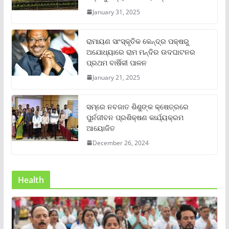
January 31, 2025
ରାମାୟଣ ସାଂସ୍କୃତିକ କେନ୍ଦ୍ର ପକ୍ଷରୁ
ଅଯୋଧ୍ୟାରେ ରାମ ମନ୍ଦିର ଉଦଘାଟନର
ପ୍ରଥମ ବାର୍ଷିକୀ ପାଳନ
January 21, 2025
ସମ୍‌ରେ ନବଜାତ ଶିଶୁଙ୍କ କ୍ଷେତ୍ରରେ
ପୁର୍ନଜୀବନ ପ୍ରଶିକ୍ଷଣ କାର୍ଯ୍ୟକ୍ରମ
ଆୟୋଜିତ
December 26, 2024
Health