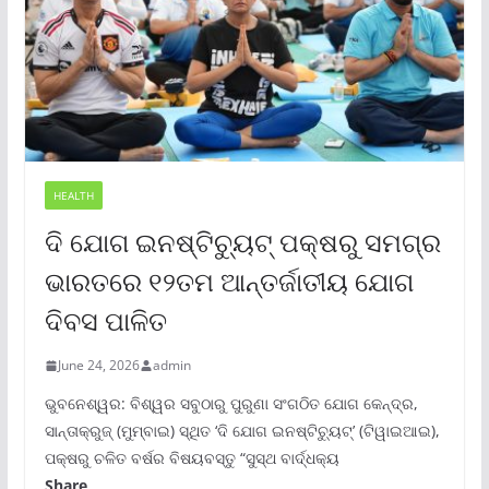
HEALTH
ଦି ଯୋଗ ଇନଷ୍ଟିଚ୍ୟୁଟ୍ ପକ୍ଷରୁ ସମଗ୍ର
ଭାରତରେ ୧୨ତମ ଆନ୍ତର୍ଜାତୀୟ ଯୋଗ
ଦିବସ ପାଳିତ
June 24, 2026
admin
ଭୁବନେଶ୍ୱର: ବିଶ୍ୱର ସବୁଠାରୁ ପୁରୁଣା ସଂଗଠିତ ଯୋଗ କେନ୍ଦ୍ର,
ସାନ୍ତାକ୍ରୁଜ୍ (ମୁମ୍ବାଇ) ସ୍ଥିତ ‘ଦି ଯୋଗ ଇନଷ୍ଟିଚ୍ୟୁଟ୍‌’ (ଟିୱାଇଆଇ),
ପକ୍ଷରୁ ଚଳିତ ବର୍ଷର ବିଷୟବସ୍ତୁ “ସୁସ୍ଥ ବାର୍ଦ୍ଧକ୍ୟ
Share