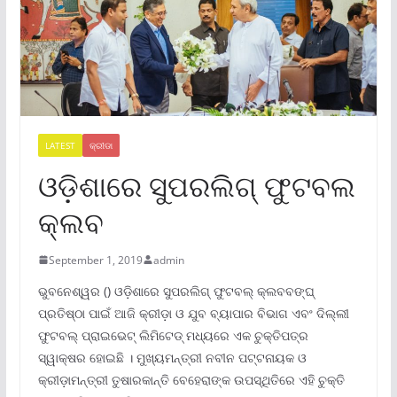
LATEST
କ୍ରୀଡା
ଓଡ଼ିଶାରେ ସୁପରଲିଗ୍ ଫୁଟବଲ
କ୍ଲବ
September 1, 2019
admin
ଭୁବନେଶ୍ୱର () ଓଡ଼ିଶାରେ ସୁପରଲିଗ୍ ଫୁଟବଲ୍ କ୍ଲବବଙ୍ଘ୍
ପ୍ରତିଷ୍ଠା ପାଇଁ ଆଜି କ୍ରୀଡ଼ା ଓ ଯୁବ ବ୍ୟାପାର ବିଭାଗ ଏବଂ ଦିଲ୍ଲୀ
ଫୁଟବଲ୍ ପ୍ରାଇଭେଟ୍ ଲିମିଟେଡ୍ ମଧ୍ୟରେ ଏକ ଚୁକ୍ତିପତ୍ର
ସ୍ୱାକ୍ଷର ହୋଇଛି । ମୁଖ୍ୟମନ୍ତ୍ରୀ ନବୀନ ପଟ୍ଟନାୟକ ଓ
କ୍ରୀଡ଼ାମନ୍ତ୍ରୀ ତୁଷାରକାନ୍ତି ବେହେରାଙ୍କ ଉପସ୍ଥିତିରେ ଏହି ଚୁକ୍ତି