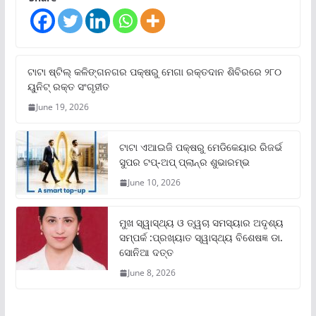
ଟାଟା ଷ୍ଟିଲ୍‌ କଳିଙ୍ଗନଗର ପକ୍ଷରୁ ମେଗା ରକ୍ତଦାନ ଶିବିରରେ ୨୮୦
ୟୁନିଟ୍‌ ରକ୍ତ ସଂଗୃହୀତ
June 19, 2026
ଟାଟା ଏଆଇଜି ପକ୍ଷରୁ ମେଡିକେୟାର ରିଜର୍ଭ
ସୁପର ଟପ୍‌-ଅପ୍ ପ୍ଲାନ୍‌ର ଶୁଭାରମ୍ଭ
June 10, 2026
ମୁଖ ସ୍ୱାସ୍ଥ୍ୟ ଓ ତ୍ୱଚା ସମସ୍ୟାର ଅଦୃଶ୍ୟ
ସମ୍ପର୍କ :ପ୍ରଖ୍ୟାତ ସ୍ୱାସ୍ଥ୍ୟ ବିଶେଷଜ୍ଞ ଡା.
ସୋନିଆ ଦତ୍ତ
June 8, 2026