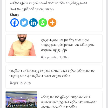
ଗାୟିକା ଯୁଗଳ ଅନ୍ତରା ନନ୍ଦୀ ଏବଂ ଅଙ୍କିତା ନନ୍ଦୀଙ୍କୁ ନେଇ
“କେୟାର୍ ୱାହାଁ ଜହାଁ ଡାବର ଆମଲା,
Share
ମୁଖ୍ୟମନ୍ତ୍ରୀ ନାୟାବ ସିଂହ ସଇନୀଙ୍କ
ନେତୃତ୍ୱରେ ହରିୟାଣାରେ ଜନ କୈନ୍ଦ୍ରୀକ
ସଂସ୍କାର ତ୍ୱରାନ୍ୱିତ
September 3, 2025
ଅଗ୍ନିଶମ କର୍ମଚାରୀଙ୍କୁ ସମ୍ମାନ ଜଣାଇ ଟାଟା ଷ୍ଟିଲ କଳିଙ୍ଗନଗର
ପକ୍ଷରୁ ଜାତୀୟ ଅଗ୍ନିଶମ ସେବା ସପ୍ତାହ ପାଳିତ
April 15, 2025
କଳିଙ୍ଗନଗର ସୁକିନ୍ଦା ଅଞ୍ଚଳର ୧୫୦
ଛାତ୍ରଛାତ୍ରୀଙ୍କୁଟାଟା ଷ୍ଟିଲ୍ ଫାଉଣ୍ଡେସନ
ପକ୍ଷରୁ ଜ୍ୟୋତି ଫେଲୋସିପ୍‌