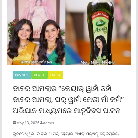
BUSINESS
HEALTH
LATEST
ଡାବର ଆମଲାର “କେୟାର୍ ୱାହାଁ ଜହାଁ
ଡାବର ଆମଲା, ଘର୍ ୱାହାଁ ମେରୀ ମାଁ ଜହାଁ”
ଅଭିଯାନ ମାଧ୍ୟମରେ ମାତୃଦିବସ ପାଳନ
May 13, 2026
admin
ଭୁବନେଶ୍ୱର: ଡାବର ଆମଲା ହେୟାର ଅଏଲ୍ ପକ୍ଷରୁ ଲୋକପ୍ରିୟ