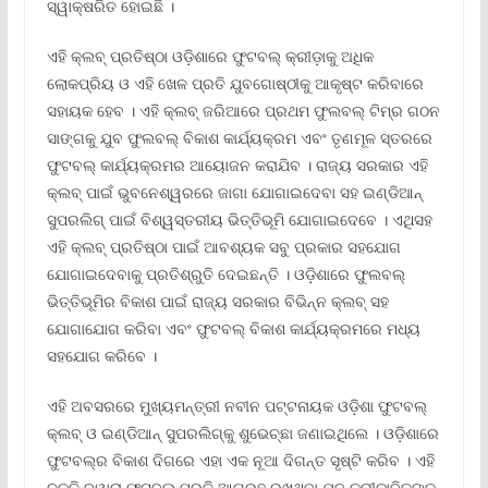
ସ୍ୱାକ୍ଷରିତ ହୋଇଛି ।
ଏହି କ୍ଲବ୍ ପ୍ରତିଷ୍ଠା ଓଡ଼ିଶାରେ ଫୁଟବଲ୍ କ୍ରୀଡ଼ାକୁ ଅଧିକ
ଲୋକପ୍ରିୟ ଓ ଏହି ଖେଳ ପ୍ରତି ଯୁବଗୋଷ୍ଠୀକୁ ଆକୃଷ୍ଟ କରିବାରେ
ସହାୟକ ହେବ । ଏହି କ୍ଲବ୍ ଜରିଆରେ ପ୍ରଥମ ଫୁଲବଲ୍ ଟିମ୍ର ଗଠନ
ସାଙ୍ଗକୁ ଯୁବ ଫୁଲବଲ୍ ବିକାଶ କାର୍ଯ୍ୟକ୍ରମ ଏବଂ ତୃଣମୂଳ ସ୍ତରରେ
ଫୁଟବଲ୍ କାର୍ଯ୍ୟକ୍ରମର ଆୟୋଜନ କରାଯିବ । ରାଜ୍ୟ ସରକାର ଏହି
କ୍ଲବ୍ ପାଇଁ ଭୁବନେଶ୍ୱରରେ ଜାଗା ଯୋଗାଇଦେବା ସହ ଇଣ୍ଡିଆନ୍
ସୁପରଲିଗ୍ ପାଇଁ ବିଶ୍ୱସ୍ତରୀୟ ଭିତ୍ତିଭୂମି ଯୋଗାଇଦେବେ । ଏଥିସହ
ଏହି କ୍ଲବ୍ ପ୍ରତିଷ୍ଠା ପାଇଁ ଆବଶ୍ୟକ ସବୁ ପ୍ରକାର ସହଯୋଗ
ଯୋଗାଇଦେବାକୁ ପ୍ରତିଶ୍ରୁତି ଦେଇଛନ୍ତି । ଓଡ଼ିଶାରେ ଫୁଲବଲ୍
ଭିତ୍ତିଭୂମିର ବିକାଶ ପାଇଁ ରାଜ୍ୟ ସରକାର ବିଭିନ୍ନ କ୍ଲବ୍ ସହ
ଯୋଗାଯୋଗ କରିବା ଏବଂ ଫୁଟବଲ୍ ବିକାଶ କାର୍ଯ୍ୟକ୍ରମରେ ମଧ୍ୟ
ସହଯୋଗ କରିବେ ।
ଏହି ଅବସରରେ ମୁଖ୍ୟମନ୍ତ୍ରୀ ନବୀନ ପଟ୍ଟନାୟକ ଓଡ଼ିଶା ଫୁଟବଲ୍
କ୍ଲବ୍ ଓ ଇଣ୍ଡିଆନ୍ ସୁପରଲିଗ୍କୁ ଶୁଭେଚ୍ଛା ଜଣାଇଥିଲେ । ଓଡ଼ିଶାରେ
ଫୁଟବଲ୍ର ବିକାଶ ଦିଗରେ ଏହା ଏକ ନୂଆ ଦିଗନ୍ତ ସୃଷ୍ଟି କରିବ । ଏହି
ଚୁକ୍ତି ଦ୍ୱାରା ଫୁଟବଲ୍ ପ୍ରତି ଆଗ୍ରହ ରଖୁଥିବା ଯୁବ କ୍ରୀଡ଼ାବିତଙ୍କୁ