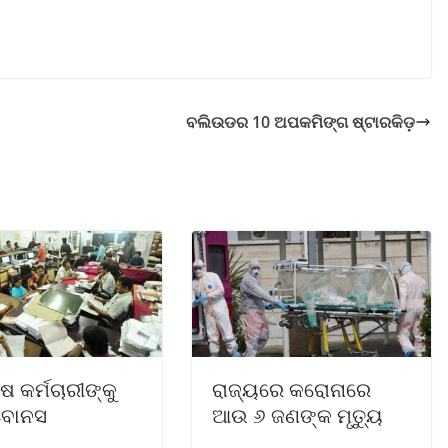
ବଲିଉଡର 10 ଅପକମିଙ୍ଗ ଷ୍ଟାରକିଡ଼
ଷ କର୍ମଚାରୀଙ୍କୁ
ରାଜ୍ୟରେ କରୋନାରେ
 ବୋନସ
ଆଉ ୬ ଜଣଙ୍କ ମୃତ୍ୟୁ