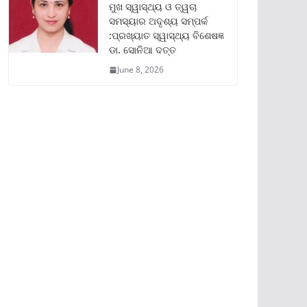
ମୁଖ ସ୍ୱାସ୍ଥ୍ୟ ଓ ତ୍ୱଚା
ସମସ୍ୟାର ଅଦୃଶ୍ୟ ସମ୍ପର୍କ
:ପ୍ରଖ୍ୟାତ ସ୍ୱାସ୍ଥ୍ୟ ବିଶେଷଜ୍ଞ
ଡା. ସୋନିଆ ଦତ୍ତ
June 8, 2026