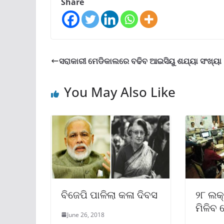
Share
ସରାକାରୀ ମେଡିକାଲରେ ବଢିବ ଆଇସିୟୁ ଶଯ୍ୟା ସଂଖ୍ୟା
You May Also Like
ବିଜେପି ପାଳିଲା କଳା ଦିବସ
୨୮ ଲକ୍
ମିଳିବ
June 26, 2018