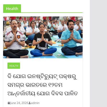
Health
HEALTH
ଦି ଯୋଗ ଇନଷ୍ଟିଚ୍ୟୁଟ୍ ପକ୍ଷରୁ
ସମଗ୍ର ଭାରତରେ ୧୨ତମ
ଆନ୍ତର୍ଜାତୀୟ ଯୋଗ ଦିବସ ପାଳିତ
June 24, 2026
admin