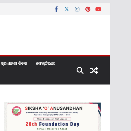
ସ୍ବାଧୀନତା ଦିବସ
ଫେଷ୍ଟିଭାଲ