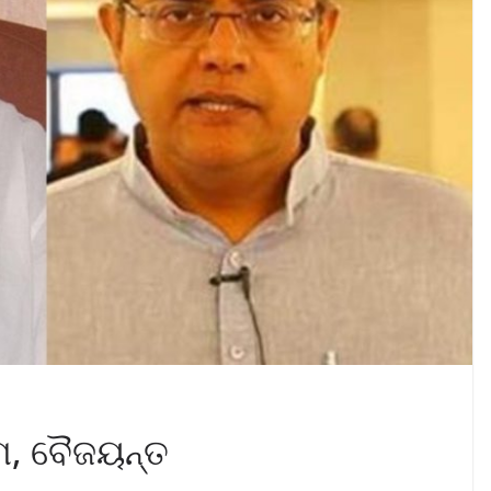
ାମ, ବୈଜୟନ୍ତ