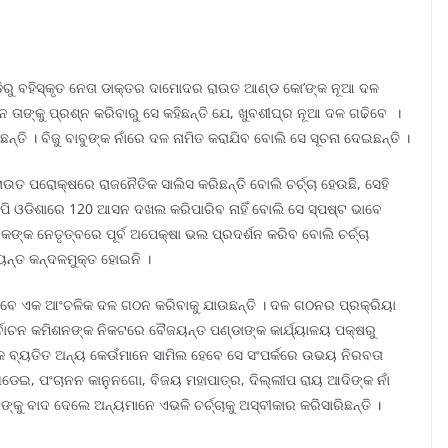
ଡିରୁ ବହିସ୍କୃତ ନେତା ଡାକ୍ତର ଦାମୋଦର ରାଉତ ଆଣ୍ଡ କୋ’ଙ୍କ ନୂଆ ଦଳ
 ତାଙ୍କୁ ପ୍ରଶ୍ନ କରିବାରୁ ସେ କହିଛନ୍ତି ଯେ, ଖୁବଶୀଘ୍ର ନୂଆ ଦଳ ଗଢିବେ ।
୍ତି । ବିଜୁ ବାବୁଙ୍କ ନାଁରେ ଦଳ ନାମିତ କରାଯିବ ବୋଲି ସେ ସୂଚନା ଦେଇଛନ୍ତି ।
 ରାଉତ ପରୋକ୍ଷରେ ରାଜନୈତିକ ସାଲିସ କରିଛନ୍ତି ବୋଲି ଚର୍ଚ୍ଚା ହେଉଛି, ସେହି
େପି ଓଡିଶାରେ 120 ଆସନ ଦଖଲ କରିପାରିବ ନାହିଁ ବୋଲି ସେ ସ୍ପଷ୍ଟ ଭାବେ
ଙ୍କ ନେତୃତ୍ବରେ ପୂର୍ବ ଅପେକ୍ଷା ଭଲ ପ୍ରଦର୍ଶନ କରିବ ବୋଲି ଚର୍ଚ୍ଚା
ନ୍ତ କନ୍ଦଳମୁକ୍ତ ହୋଇନି ।
 ଭାବେ ଏକ ଆଂଚଳିକ ଦଳ ଗଠନ କରିବାକୁ ଯାଉଛନ୍ତି । ଦଳ ଗଠନର ପ୍ରକ୍ରିୟା
୍ବାଚନ କମିଶନଙ୍କ ନିକଟରେ ବୈଜୟନ୍ତ ପଣ୍ଡାଙ୍କ କାର୍ଯ୍ୟାଳୟ ପକ୍ଷରୁ
କ ବ୍ୟତିତ ଅନ୍ୟ କେଉଁମାନେ ସାମିଲ ହେବେ ସେ ସଂପର୍କରେ ଉଭୟ ନିରବତା
ଘଡେଇ, ପଂଚାନନ କାନୁନଗୋ, ବିଜୟ ମହାପାତ୍ର, ଦିଲ୍ଲୀପ ରାୟ ଆଦିଙ୍କ ନାଁ
କୁ ବାଦ ଦେଲେ ଅନ୍ୟମାନେ ଏଭଳି ଚର୍ଚ୍ଚାକୁ ଅସ୍ବୀକାର କରିସାରିଛନ୍ତି ।