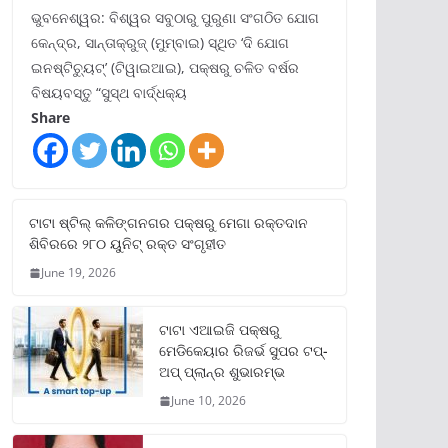
ଭୁବନେଶ୍ୱର: ବିଶ୍ୱର ସବୁଠାରୁ ପୁରୁଣା ସଂଗଠିତ ଯୋଗ
କେନ୍ଦ୍ର, ସାନ୍ତାକ୍ରୁଜ୍ (ମୁମ୍ବାଇ) ସ୍ଥିତ ‘ଦି ଯୋଗ
ଇନଷ୍ଟିଚ୍ୟୁଟ୍‌’ (ଟିୱାଇଆଇ), ପକ୍ଷରୁ ଚଳିତ ବର୍ଷର
ବିଷୟବସ୍ତୁ “ସୁସ୍ଥ ବାର୍ଦ୍ଧକ୍ୟ
Share
ଟାଟା ଷ୍ଟିଲ୍‌ କଳିଙ୍ଗନଗର ପକ୍ଷରୁ ମେଗା ରକ୍ତଦାନ
ଶିବିରରେ ୨୮୦ ୟୁନିଟ୍‌ ରକ୍ତ ସଂଗୃହୀତ
June 19, 2026
ଟାଟା ଏଆଇଜି ପକ୍ଷରୁ
ମେଡିକେୟାର ରିଜର୍ଭ ସୁପର ଟପ୍‌-
ଅପ୍ ପ୍ଲାନ୍‌ର ଶୁଭାରମ୍ଭ
June 10, 2026