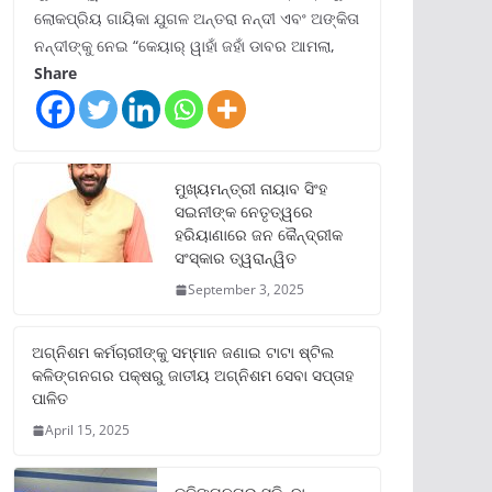
ଲୋକପ୍ରିୟ ଗାୟିକା ଯୁଗଳ ଅନ୍ତରା ନନ୍ଦୀ ଏବଂ ଅଙ୍କିତା
ନନ୍ଦୀଙ୍କୁ ନେଇ “କେୟାର୍ ୱାହାଁ ଜହାଁ ଡାବର ଆମଲା,
Share
ମୁଖ୍ୟମନ୍ତ୍ରୀ ନାୟାବ ସିଂହ
ସଇନୀଙ୍କ ନେତୃତ୍ୱରେ
ହରିୟାଣାରେ ଜନ କୈନ୍ଦ୍ରୀକ
ସଂସ୍କାର ତ୍ୱରାନ୍ୱିତ
September 3, 2025
ଅଗ୍ନିଶମ କର୍ମଚାରୀଙ୍କୁ ସମ୍ମାନ ଜଣାଇ ଟାଟା ଷ୍ଟିଲ
କଳିଙ୍ଗନଗର ପକ୍ଷରୁ ଜାତୀୟ ଅଗ୍ନିଶମ ସେବା ସପ୍ତାହ
ପାଳିତ
April 15, 2025