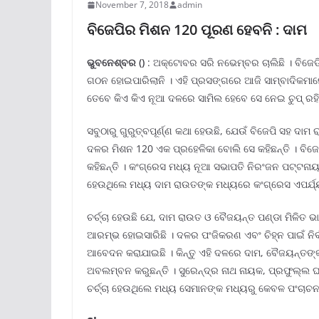
November 7, 2018
admin
ବିଜେପିର ମିଶନ 120 ପୂରଣ ହେବନି : ଦାମ
ଭୁବନେଶ୍ବର
()
: ଅକ୍ଟୋବର ସରି ନଭେମ୍ବର ଚାଲିଛି । ବିଜେ
ଗଠନ ହୋଇପାରିଲାନି । ଏହି ପ୍ରସଙ୍ଗରେ ଆଜି ସାମ୍ବାଦିକମାନେ
ତେବେ କିଏ କିଏ ନୂଆ ଦଳରେ ସାମିଲ ହେବେ ସେ ନେଇ ଚୁପ୍ ରହିଛନ
ସବୁଠାରୁ ଗୁରୁତ୍ବପୂର୍ଣ୍ଣ କଥା ହେଉଛି, ଯେଉଁ ବିଜେପି ସହ ଦାମ
ଦଳର ମିଶନ 120 ଏକ ପ୍ରହେଳିକା ବୋଲି ସେ କହିଛନ୍ତି । ବିଜ
କହିଛନ୍ତି । କଂଗ୍ରେସ ମଧ୍ୟ ନୂଆ ସଭାପତି ନିରଂଜନ ପଟ୍ଟନାୟକ
ହେଉଥିଲେ ମଧ୍ୟ ଦାମ ରାଉତଙ୍କ ମଧ୍ୟରେ କଂଗ୍ରେସ ଏପର୍ଯ୍ୟ
ଚର୍ଚ୍ଚା ହେଉଛି ଯେ, ଦାମ ରାଉତ ଓ ବୈଜୟନ୍ତ ପଣ୍ଡା ମିଳିତ
ଆରମ୍ଭ ହୋଇସାରିଛି । ଦଳର ପଂଜିକରଣ ଏବଂ ଚିହ୍ନ ପାଇଁ ନିର
ଆବେଦନ କରାଯାଇଛି । କିନ୍ତୁ ଏହି ଦଳରେ ଦାମ, ବୈଜୟନ୍ତଙ୍
ଅବଲମ୍ବନ କରୁଛନ୍ତି । ସୁରେନ୍ଦ୍ର ନାଥ ନାୟକ, ପ୍ରଫୁଲ୍ଲ 
ଚର୍ଚ୍ଚା ହେଉଥିଲେ ମଧ୍ୟ ସେମାନଙ୍କ ମଧ୍ୟରୁ କେବଳ ପଂଚାଚନଙ୍