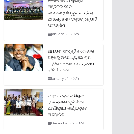
କଳିଙ୍ଗନଗର ସୁକିନ୍ଦା
ଅଞ୍ଚଳର ୧୫୦
ଛାତ୍ରଛାତ୍ରୀଙ୍କୁଟାଟା ଷ୍ଟିଲ୍
ଫାଉଣ୍ଡେସନ ପକ୍ଷରୁ ଜ୍ୟୋତି
ଫେଲୋସିପ୍‌
January 31, 2025
ରାମାୟଣ ସାଂସ୍କୃତିକ କେନ୍ଦ୍ର
ପକ୍ଷରୁ ଅଯୋଧ୍ୟାରେ ରାମ
ମନ୍ଦିର ଉଦଘାଟନର ପ୍ରଥମ
ବାର୍ଷିକୀ ପାଳନ
January 21, 2025
ସମ୍‌ରେ ନବଜାତ ଶିଶୁଙ୍କ
କ୍ଷେତ୍ରରେ ପୁର୍ନଜୀବନ
ପ୍ରଶିକ୍ଷଣ କାର୍ଯ୍ୟକ୍ରମ
ଆୟୋଜିତ
December 26, 2024