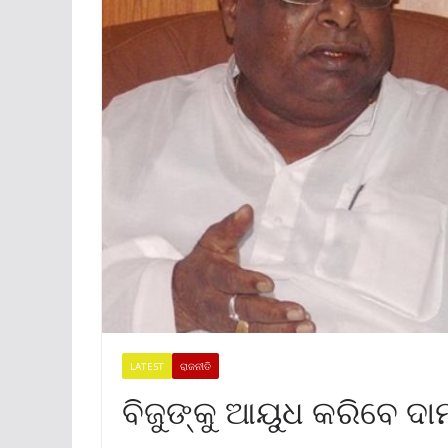
LATEST
ରାଜନୀତି
ବିଜୁଙ୍କୁ ଆୟୁଧ କରିବେ ଦ