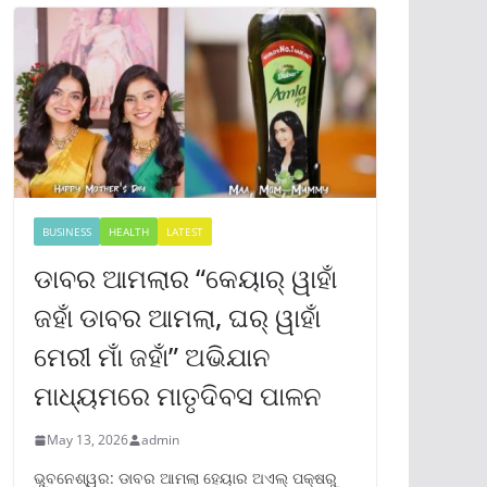
BUSINESS
HEALTH
LATEST
ଡାବର ଆମଲାର “କେୟାର୍ ୱାହାଁ
ଜହାଁ ଡାବର ଆମଲା, ଘର୍ ୱାହାଁ
ମେରୀ ମାଁ ଜହାଁ” ଅଭିଯାନ
ମାଧ୍ୟମରେ ମାତୃଦିବସ ପାଳନ
May 13, 2026
admin
ଭୁବନେଶ୍ୱର: ଡାବର ଆମଲା ହେୟାର ଅଏଲ୍ ପକ୍ଷରୁ