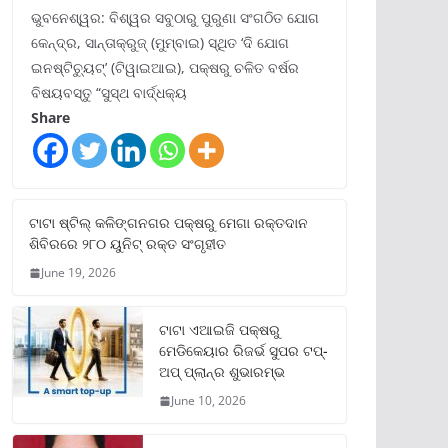
ଭୁବନେଶ୍ୱର: ବିଶ୍ୱର ସବୁଠାରୁ ପୁରୁଣା ସଂଗଠିତ ଯୋଗ
କେନ୍ଦ୍ର, ସାନ୍ତାକ୍ରୁଜ୍ (ମୁମ୍ବାଇ) ସ୍ଥିତ ‘ଦି ଯୋଗ
ଇନଷ୍ଟିଚ୍ୟୁଟ୍‌’ (ଟିୱାଇଆଇ), ପକ୍ଷରୁ ଚଳିତ ବର୍ଷର
ବିଷୟବସ୍ତୁ “ସୁସ୍ଥ ବାର୍ଦ୍ଧକ୍ୟ
Share
ଟାଟା ଷ୍ଟିଲ୍‌ କଳିଙ୍ଗନଗର ପକ୍ଷରୁ ମେଗା ରକ୍ତଦାନ
ଶିବିରରେ ୨୮୦ ୟୁନିଟ୍‌ ରକ୍ତ ସଂଗୃହୀତ
June 19, 2026
ଟାଟା ଏଆଇଜି ପକ୍ଷରୁ
ମେଡିକେୟାର ରିଜର୍ଭ ସୁପର ଟପ୍‌-
ଅପ୍ ପ୍ଲାନ୍‌ର ଶୁଭାରମ୍ଭ
June 10, 2026