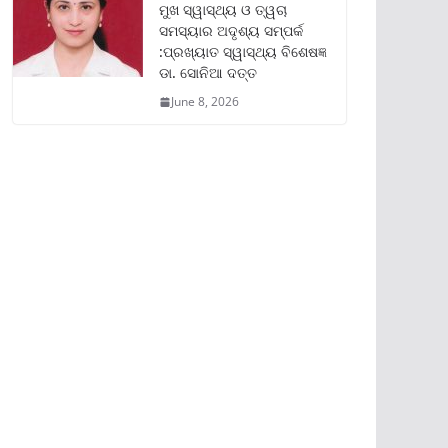
ମୁଖ ସ୍ୱାସ୍ଥ୍ୟ ଓ ତ୍ୱଚା
ସମସ୍ୟାର ଅଦୃଶ୍ୟ ସମ୍ପର୍କ
:ପ୍ରଖ୍ୟାତ ସ୍ୱାସ୍ଥ୍ୟ ବିଶେଷଜ୍ଞ
ଡା. ସୋନିଆ ଦତ୍ତ
June 8, 2026