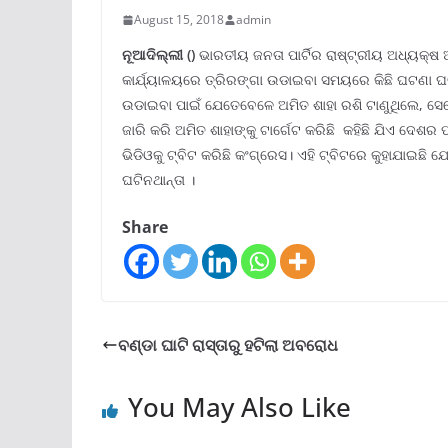
August 15, 2018
admin
ନୂଆଦିଲ୍ଲୀ ()
ଭାରତୀୟ ଜନତା ପାର୍ଟିର ରାଷ୍ଟ୍ରୀୟ ଅଧ୍ୟକ୍ଷ
କାର୍ଯ୍ୟାଳୟରେ ତ୍ରିରଙ୍ଗା ଉଡାଇବା ସମୟରେ କିଛି ଘଟଣା ଘ
ଉଡାଇବା ପାଇଁ ଯେତେବେଳେ ଅମିତ ଶାହା ରଶି ଟାଣୁଥିଲେ, ସେ
ଜାରି କରି ଅମିତ ଶାହାଙ୍କୁ ଟାର୍ଗେଟ କରିଛି କହିଛି ଯିଏ ଦେଶର ପ
ଭିଡିଓକୁ ଟ୍ବିଟ କରିଛି କଂଗ୍ରେସ। ଏହି ଟ୍ବିଟରେ କୁହାଯାଇଛି
ଘଟିନଥାନ୍ତା ।
Share
ବଣ୍ଡା ଘାଟି ରାସ୍ତାରୁ ହଟିଲା ଅବରୋଧ
You May Also Like