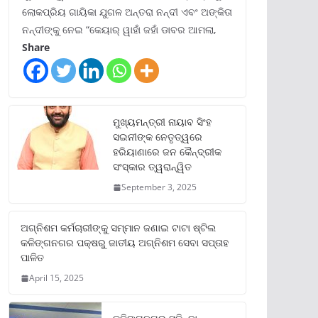
ଲୋକପ୍ରିୟ ଗାୟିକା ଯୁଗଳ ଅନ୍ତରା ନନ୍ଦୀ ଏବଂ ଅଙ୍କିତା
ନନ୍ଦୀଙ୍କୁ ନେଇ “କେୟାର୍ ୱାହାଁ ଜହାଁ ଡାବର ଆମଲା,
Share
ମୁଖ୍ୟମନ୍ତ୍ରୀ ନାୟାବ ସିଂହ
ସଇନୀଙ୍କ ନେତୃତ୍ୱରେ
ହରିୟାଣାରେ ଜନ କୈନ୍ଦ୍ରୀକ
ସଂସ୍କାର ତ୍ୱରାନ୍ୱିତ
September 3, 2025
ଅଗ୍ନିଶମ କର୍ମଚାରୀଙ୍କୁ ସମ୍ମାନ ଜଣାଇ ଟାଟା ଷ୍ଟିଲ
କଳିଙ୍ଗନଗର ପକ୍ଷରୁ ଜାତୀୟ ଅଗ୍ନିଶମ ସେବା ସପ୍ତାହ
ପାଳିତ
April 15, 2025