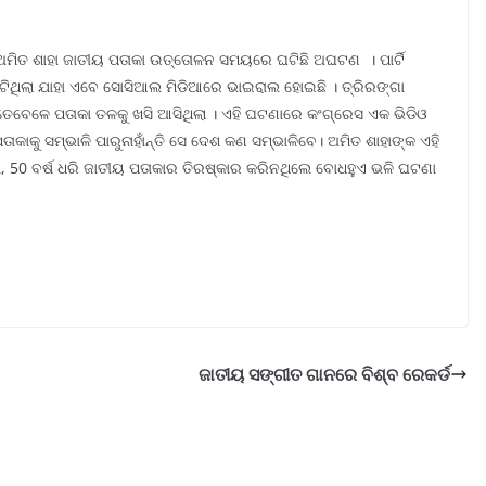
 ଅମିତ ଶାହା ଜାତୀୟ ପତାକା ଉତ୍ତୋଳନ ସମୟରେ ଘଟିଛି ଅଘଟଣ । ପାର୍ଟି
ଟିଥିଲା ଯାହା ଏବେ ସୋସିଆଲ ମିଡିଆରେ ଭାଇରାଲ ହୋଇଛି । ତ୍ରିରଙ୍ଗା
ତେବେଳେ ପତାକା ତଳକୁ ଖସି ଆସିଥିଲା । ଏହି ଘଟଣାରେ କଂଗ୍ରେସ ଏକ ଭିଡିଓ
ତାକାକୁ ସମ୍ଭାଳି ପାରୁନାହାଁନ୍ତି ସେ ଦେଶ କଣ ସମ୍ଭାଳିବେ। ଅମିତ ଶାହାଙ୍କ ଏହି
 ଯେ, 50 ବର୍ଷ ଧରି ଜାତୀୟ ପତାକାର ତିରଷ୍କାର କରିନଥିଲେ ବୋଧହୁଏ ଭଳି ଘଟଣା
ଜାତୀୟ ସଙ୍ଗୀତ ଗାନରେ ବିଶ୍ବ ରେକର୍ଡ