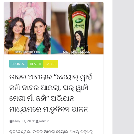
BUSINESS
HEALTH
LATEST
ଡାବର ଆମଲାର “କେୟାର୍ ୱାହାଁ
ଜହାଁ ଡାବର ଆମଲା, ଘର୍ ୱାହାଁ
ମେରୀ ମାଁ ଜହାଁ” ଅଭିଯାନ
ମାଧ୍ୟମରେ ମାତୃଦିବସ ପାଳନ
May 13, 2026
admin
ଭୁବନେଶ୍ୱର: ଡାବର ଆମଲା ହେୟାର ଅଏଲ୍ ପକ୍ଷରୁ