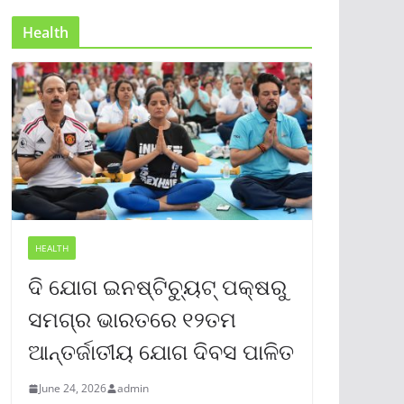
Health
HEALTH
ଦି ଯୋଗ ଇନଷ୍ଟିଚ୍ୟୁଟ୍ ପକ୍ଷରୁ
ସମଗ୍ର ଭାରତରେ ୧୨ତମ
ଆନ୍ତର୍ଜାତୀୟ ଯୋଗ ଦିବସ ପାଳିତ
June 24, 2026
admin