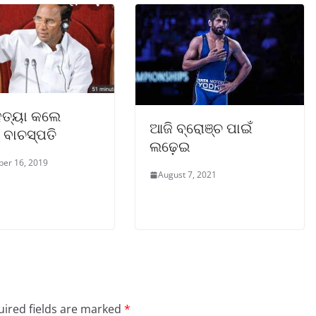
ତ୍ୟା କଲେ
ଆଜି ବ୍ରୋଞ୍ଚ ପାଇଁ
ନ ବାଚସ୍ପତି
ଲଢ଼େଇ
er 16, 2019
August 7, 2021
ired fields are marked
*