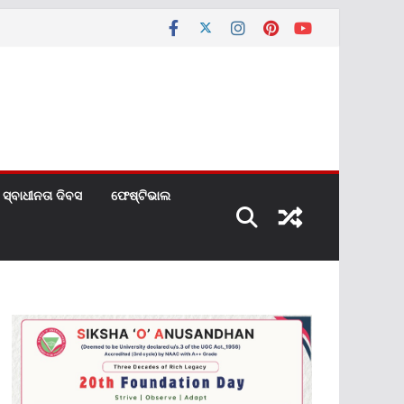
ସ୍ବାଧୀନତା ଦିବସ
ଫେଷ୍ଟିଭାଲ