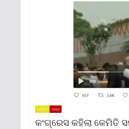
LATEST
ଜାତୀୟ
କଂଗ୍ରେସ କହିଲା କେମିତି 