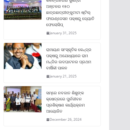
କଳିଙ୍ଗନଗର ସୁକିନ୍ଦା
ଅଞ୍ଚଳର ୧୫୦
ଛାତ୍ରଛାତ୍ରୀଙ୍କୁଟାଟା ଷ୍ଟିଲ୍
ଫାଉଣ୍ଡେସନ ପକ୍ଷରୁ ଜ୍ୟୋତି
ଫେଲୋସିପ୍‌
January 31, 2025
ରାମାୟଣ ସାଂସ୍କୃତିକ କେନ୍ଦ୍ର
ପକ୍ଷରୁ ଅଯୋଧ୍ୟାରେ ରାମ
ମନ୍ଦିର ଉଦଘାଟନର ପ୍ରଥମ
ବାର୍ଷିକୀ ପାଳନ
January 21, 2025
ସମ୍‌ରେ ନବଜାତ ଶିଶୁଙ୍କ
କ୍ଷେତ୍ରରେ ପୁର୍ନଜୀବନ
ପ୍ରଶିକ୍ଷଣ କାର୍ଯ୍ୟକ୍ରମ
ଆୟୋଜିତ
December 26, 2024