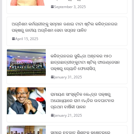
September 3, 2025
ଅଗ୍ନିଶମ କର୍ମଚାରୀଙ୍କୁ ସମ୍ମାନ ଜଣାଇ ଟାଟା ଷ୍ଟିଲ କଳିଙ୍ଗନଗର
ପକ୍ଷରୁ ଜାତୀୟ ଅଗ୍ନିଶମ ସେବା ସପ୍ତାହ ପାଳିତ
April 15, 2025
କଳିଙ୍ଗନଗର ସୁକିନ୍ଦା ଅଞ୍ଚଳର ୧୫୦
ଛାତ୍ରଛାତ୍ରୀଙ୍କୁଟାଟା ଷ୍ଟିଲ୍ ଫାଉଣ୍ଡେସନ
ପକ୍ଷରୁ ଜ୍ୟୋତି ଫେଲୋସିପ୍‌
January 31, 2025
ରାମାୟଣ ସାଂସ୍କୃତିକ କେନ୍ଦ୍ର ପକ୍ଷରୁ
ଅଯୋଧ୍ୟାରେ ରାମ ମନ୍ଦିର ଉଦଘାଟନର
ପ୍ରଥମ ବାର୍ଷିକୀ ପାଳନ
January 21, 2025
ସମ୍‌ରେ ନବଜାତ ଶିଶୁଙ୍କ କ୍ଷେତ୍ରରେ