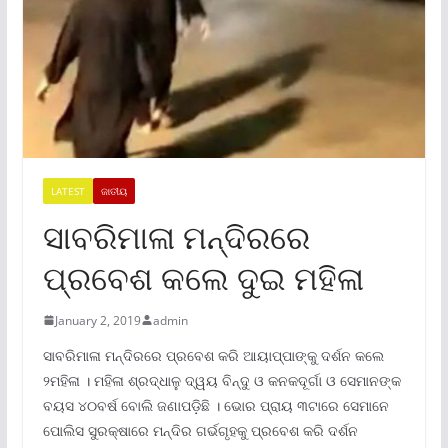
LATEST
ଜାତୀୟ
ସାବରିମାଳା ମନ୍ଦିରରେ
ପ୍ରବେଶ କଲେ ଦୁଇ ମହିଳା
January 2, 2019
admin
ସାବରିମାଳା ମନ୍ଦିରରେ ପ୍ରବେଶ କରି ଆୟାପ୍ପାଙ୍କୁ ଦର୍ଶନ କଲେ
୨ମହିଳା । ମହିଳା ଶ୍ରଦ୍ଧାଳୁ ଦ୍ୱୟ ବିନ୍ଦୁ ଓ କନକଦୂର୍ଗା ଓ ସେମାନଙ୍କ
ବୟସ ୪୦ବର୍ଷ ବୋଲି ଜଣାପଡ଼ିଛି । ଭୋର ପ୍ରାୟ ୩ଟାରେ ସେମାନେ
ପୋଲିସ ସୁରକ୍ଷାରେ ମନ୍ଦିର ଗର୍ଭଗୃହକୁ ପ୍ରବେଶ କରି ଦର୍ଶନ