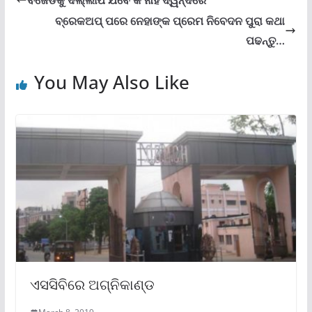
ବ୍ରେକଅପ୍ ପରେ ନେହାଙ୍କ ପ୍ରେମ ନିବେଦନ ପୁରା କଥା
ପଢନ୍ତୁ…
You May Also Like
ଏସସିବିରେ ଅଗ୍ନିକାଣ୍ଡ