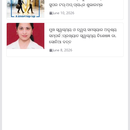
ସୁପର ଟପ୍‌-ଅପ୍ ପ୍ଲାନ୍‌ର ଶୁଭାରମ୍ଭ
June 10, 2026
ମୁଖ ସ୍ୱାସ୍ଥ୍ୟ ଓ ତ୍ୱଚା ସମସ୍ୟାର ଅଦୃଶ୍ୟ
ସମ୍ପର୍କ :ପ୍ରଖ୍ୟାତ ସ୍ୱାସ୍ଥ୍ୟ ବିଶେଷଜ୍ଞ ଡା.
ସୋନିଆ ଦତ୍ତ
June 8, 2026