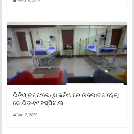
March 8, 2019
ଭିଡ଼ିଓ କନଫରେନ୍ସ ଜରିଆରେ ଉଦଘାଟନ ହେଲା
କୋଭିଡ଼-୧୯ ହସ୍ପିଟାଲ
April 2, 2020