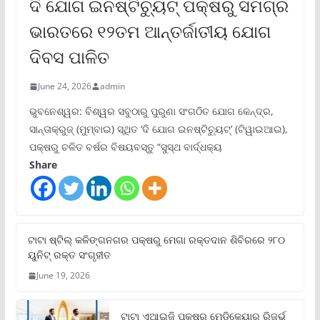
ଦି ଯୋଗ ଇନଷ୍ଟିଚ୍ୟୁଟ୍ ପକ୍ଷରୁ ସମଗ୍ର
ଭାରତରେ ୧୨ତମ ଆନ୍ତର୍ଜାତୀୟ ଯୋଗ
ଦିବସ ପାଳିତ
June 24, 2026
admin
ଭୁବନେଶ୍ୱର: ବିଶ୍ୱର ସବୁଠାରୁ ପୁରୁଣା ସଂଗଠିତ ଯୋଗ କେନ୍ଦ୍ର,
ସାନ୍ତାକ୍ରୁଜ୍ (ମୁମ୍ବାଇ) ସ୍ଥିତ ‘ଦି ଯୋଗ ଇନଷ୍ଟିଚ୍ୟୁଟ୍‌’ (ଟିୱାଇଆଇ),
ପକ୍ଷରୁ ଚଳିତ ବର୍ଷର ବିଷୟବସ୍ତୁ “ସୁସ୍ଥ ବାର୍ଦ୍ଧକ୍ୟ
Share
ଟାଟା ଷ୍ଟିଲ୍‌ କଳିଙ୍ଗନଗର ପକ୍ଷରୁ ମେଗା ରକ୍ତଦାନ ଶିବିରରେ ୨୮୦
ୟୁନିଟ୍‌ ରକ୍ତ ସଂଗୃହୀତ
June 19, 2026
ଟାଟା ଏଆଇଜି ପକ୍ଷରୁ ମେଡିକେୟାର ରିଜର୍ଭ