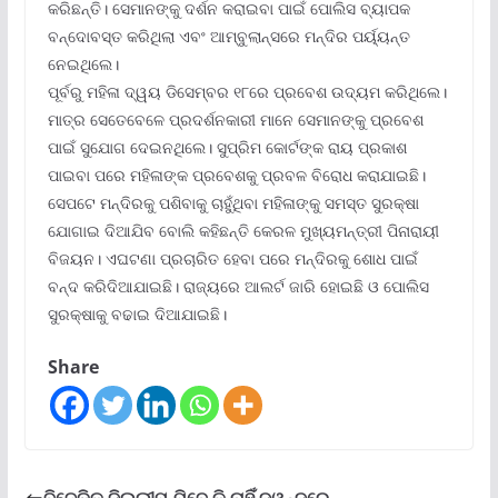
କରିଛନ୍ତି। ସେମାନଙ୍କୁ ଦର୍ଶନ କରାଇବା ପାଇଁ ପୋଲିସ ବ୍ୟାପକ
ବନ୍ଦୋବସ୍ତ କରିଥିଲା ଏବଂ ଆମ୍ବୁଲାନ୍ସରେ ମନ୍ଦିର ପର୍ୟ୍ୟନ୍ତ
ନେଇଥିଲେ।
ପୂର୍ବରୁ ମହିଳା ଦ୍ୱୟ ଡିସେମ୍ବର ୧୮ରେ ପ୍ରବେଶ ଉଦ୍ୟମ କରିଥିଲେ।
ମାତ୍ର ସେତେବେଳେ ପ୍ରଦର୍ଶନକାରୀ ମାନେ ସେମାନଙ୍କୁ ପ୍ରବେଶ
ପାଇଁ ସୁଯୋଗ ଦେଇନଥିଲେ। ସୁପ୍ରିମ କୋର୍ଟଙ୍କ ରାୟ ପ୍ରକାଶ
ପାଇବା ପରେ ମହିଳାଙ୍କ ପ୍ରବେଶକୁ ପ୍ରବଳ ବିରୋଧ କରାଯାଇଛି।
ସେପଟେ ମନ୍ଦିରକୁ ପଶିବାକୁ ଚାହୁଁଥିବା ମହିଳାଙ୍କୁ ସମସ୍ତ ସୁରକ୍ଷା
ଯୋଗାଇ ଦିଆଯିବ ବୋଲି କହିଛନ୍ତି କେରଳ ମୁଖ୍ୟମନ୍ତ୍ରୀ ପିନାରାୟୀ
ବିଜୟନ। ଏଘଟଣା ପ୍ରଚାରିତ ହେବା ପରେ ମନ୍ଦିରକୁ ଶୋଧ ପାଇଁ
ବନ୍ଦ କରିଦିଆଯାଇଛି। ରାଜ୍ୟରେ ଆଲର୍ଟ ଜାରି ହୋଇଛି ଓ ପୋଲିସ
ସୁରକ୍ଷାକୁ ବଢାଇ ଦିଆଯାଇଛି।
Share
ବିଜେଡିକୁ ଦିଲ୍ଲୀପ ଯିବେ କି ନାହିଁ ଦ୍ୱନ୍ଦରେ