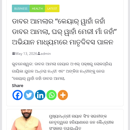
BUSINESS
HEALTH
LATEST
ଡାବର ଆମଲାର “କେୟାର୍ ୱାହାଁ ଜହାଁ
ଡାବର ଆମଲା, ଘର୍ ୱାହାଁ ମେରୀ ମାଁ ଜହାଁ”
ଅଭିଯାନ ମାଧ୍ୟମରେ ମାତୃଦିବସ ପାଳନ
May 13, 2026
admin
ଭୁବନେଶ୍ୱର: ଡାବର ଆମଲା ହେୟାର ଅଏଲ୍ ପକ୍ଷରୁ ଲୋକପ୍ରିୟ
ଗାୟିକା ଯୁଗଳ ଅନ୍ତରା ନନ୍ଦୀ ଏବଂ ଅଙ୍କିତା ନନ୍ଦୀଙ୍କୁ ନେଇ
“କେୟାର୍ ୱାହାଁ ଜହାଁ ଡାବର ଆମଲା,
Share
ମୁଖ୍ୟମନ୍ତ୍ରୀ ନାୟାବ ସିଂହ ସଇନୀଙ୍କ
ନେତୃତ୍ୱରେ ହରିୟାଣାରେ ଜନ କୈନ୍ଦ୍ରୀକ
ସଂସ୍କାର ତ୍ୱରାନ୍ୱିତ