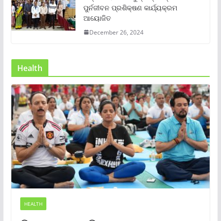
ପୁର୍ନଜୀବନ ପ୍ରଶିକ୍ଷଣ କାର୍ଯ୍ୟକ୍ରମ
ଆୟୋଜିତ
December 26, 2024
Health
HEALTH