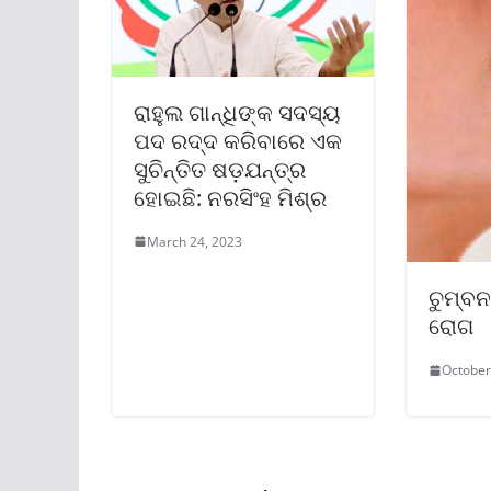
ରାହୁଲ ଗାନ୍ଧିଙ୍କ ସଦସ୍ୟ
ପଦ ରଦ୍ଦ କରିବାରେ ଏକ
ସୁଚିନ୍ତିତ ଷଡ଼ଯନ୍ତ୍ର
ହୋଇଛି: ନରସିଂହ ମିଶ୍ର
March 24, 2023
ଚୁମ୍ବ
ରୋଗ
October