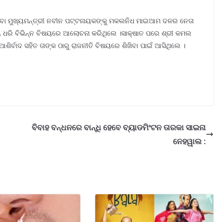
ା ମୁଖ୍ୟମନ୍ତ୍ରୀ ନବୀନ ପଟ୍ଟନାୟକଙ୍କୁ ମକଲନିଧ ମାଇଆମ ଦଳର ନେତା
ଧରି ବିଭିନ୍ନ ବିଷୟରେ ଆଲୋଚନା କରିଥିଲେ ।ସାକ୍ଷାତ ପରେ ଶ୍ରୀ କମଲ
ଆଶିର୍ବାଦ ସହିତ ତାଙ୍କ ଠାରୁ ରାଜନୀତି ବିଷୟରେ ଶିଖିବା ପାଇଁ ଆସିଥିଲେ ।
ବିବାହ ବନ୍ଧନରେ ବାନ୍ଧି ହେବେ ବ୍ୟାଡମିଂଟନ ତାରକା ସାଇନା
ନେହୱାଲ :