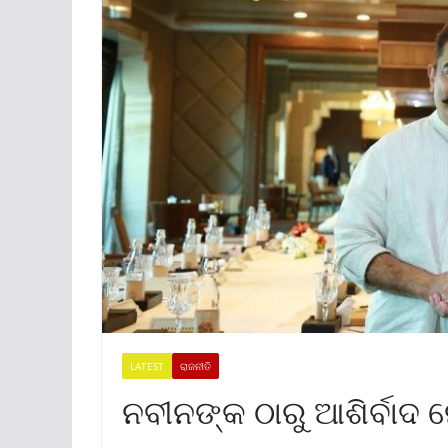
LATEST
ରାଜନୀତି
ନବୀନଙ୍କ ଠାରୁ ଆଶିର୍ବା