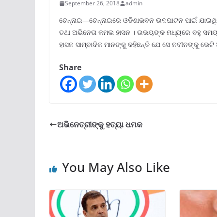
September 26, 2018
admin
ଚେନ୍ନାଇ—ଚେନ୍ନାଇରେ ଓଡିଶାଭବନ ଉଦଘାଟନ ପାଇଁ ଯାଇଥିବ
ତଥା ଅଭିନେତା କମଲ ହାସନ । ଉଭୟଙ୍କ ମଧ୍ୟରେ ବହୁ ସମୟ 
ହାସନ ସାମ୍ବାଦିକ ମାନଙ୍କୁ କହିଛନ୍ତି ଯେ ସେ ନବୀନଙ୍କୁ ଭେଟି 
Share
ଅଭିନେତ୍ରୀଙ୍କୁ ହତ୍ୟା ଧମକ
You May Also Like