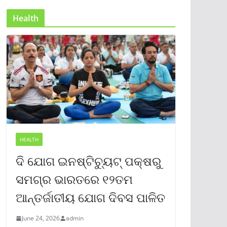
Health
HEALTH
ଦି ଯୋଗ ଇନଷ୍ଟିଚ୍ୟୁଟ୍ ପକ୍ଷରୁ
ସମଗ୍ର ଭାରତରେ ୧୨ତମ
ଆନ୍ତର୍ଜାତୀୟ ଯୋଗ ଦିବସ ପାଳିତ
June 24, 2026
admin