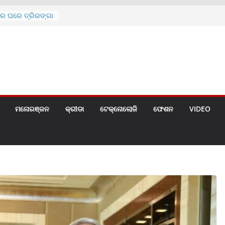
ରେ ଘରେ ତ୍ରିରଙ୍ଗା
ଗୀତ ଗାଇଲେ ସୋନୁ,
ୀ ପାଇଁ ବିଜ୍ଞପ୍ତି
 ୪ ଗେଟ୍
େଣ୍ଟ
ମନୋରଞ୍ଜନ
କ୍ରୀଡା
ଟେକ୍ନୋଲୋଜି
ଫେଶନ
VIDEO