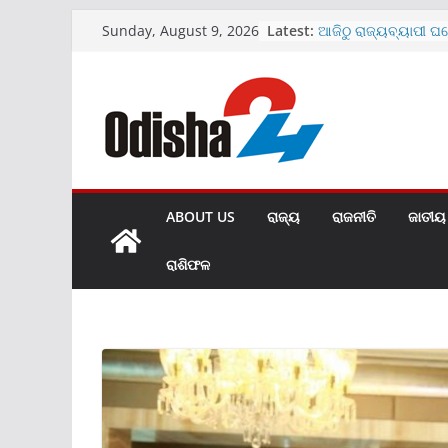
Skip
Latest:
ଆଜିଠୁ ରାଜ୍ୟବ୍ୟାପୀ ଘ
Sunday, August 9, 2026
to
ଅଭିଯାନ
ମେଡିକାଲ ବେଡ଼ରୁମରେ 
content
ଭାଇରାଲ ହେଲା ଭିଡିଓ
SBIରେ ୧୫୩୮ କ୍ଲର୍କ ପଦବ
ଜାରି
ଖୋଲିଲା ହୀରାକୁଦର ଆଉ
ମାଗଣା ରହିବ UPI ପେମ
ABOUT US
ରାଜ୍ୟ
ରାଜନୀତି
ଜାତୀୟ
ରାଶିଫଳ