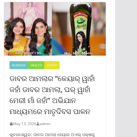
BUSINESS
HEALTH
LATEST
ଡାବର ଆମଲାର “କେୟାର୍ ୱାହାଁ
ଜହାଁ ଡାବର ଆମଲା, ଘର୍ ୱାହାଁ
ମେରୀ ମାଁ ଜହାଁ” ଅଭିଯାନ
ମାଧ୍ୟମରେ ମାତୃଦିବସ ପାଳନ
May 13, 2026
admin
ଭୁବନେଶ୍ୱର: ଡାବର ଆମଲା ହେୟାର ଅଏଲ୍ ପକ୍ଷରୁ