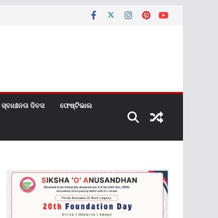
ସ୍ବାଧୀନତା ଦିବସ
ଫେଷ୍ଟିଭାଲ