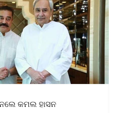
ଦ ନେଲେ କମଲ ହାସନ