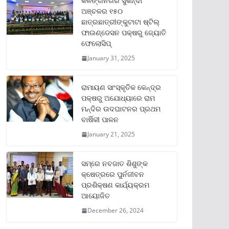
କଳିଙ୍ଗନଗର ସୁକିନ୍ଦା
ଅଞ୍ଚଳର ୧୫୦
ଛାତ୍ରଛାତ୍ରୀଙ୍କୁଟାଟା ଷ୍ଟିଲ୍
ଫାଉଣ୍ଡେସନ ପକ୍ଷରୁ ଜ୍ୟୋତି
ଫେଲୋସିପ୍‌
January 31, 2025
ରାମାୟଣ ସାଂସ୍କୃତିକ କେନ୍ଦ୍ର
ପକ୍ଷରୁ ଅଯୋଧ୍ୟାରେ ରାମ
ମନ୍ଦିର ଉଦଘାଟନର ପ୍ରଥମ
ବାର୍ଷିକୀ ପାଳନ
January 21, 2025
ସମ୍‌ରେ ନବଜାତ ଶିଶୁଙ୍କ
କ୍ଷେତ୍ରରେ ପୁର୍ନଜୀବନ
ପ୍ରଶିକ୍ଷଣ କାର୍ଯ୍ୟକ୍ରମ
ଆୟୋଜିତ
December 26, 2024