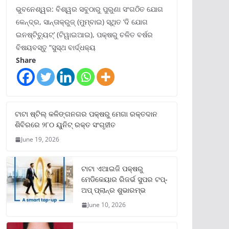
ଭୁବନେଶ୍ୱର: ବିଶ୍ୱର ସବୁଠାରୁ ପୁରୁଣା ସଂଗଠିତ ଯୋଗ
କେନ୍ଦ୍ର, ସାନ୍ତାକ୍ରୁଜ୍ (ମୁମ୍ବାଇ) ସ୍ଥିତ ‘ଦି ଯୋଗ
ଇନଷ୍ଟିଚ୍ୟୁଟ୍‌’ (ଟିୱାଇଆଇ), ପକ୍ଷରୁ ଚଳିତ ବର୍ଷର
ବିଷୟବସ୍ତୁ “ସୁସ୍ଥ ବାର୍ଦ୍ଧକ୍ୟ
Share
ଟାଟା ଷ୍ଟିଲ୍‌ କଳିଙ୍ଗନଗର ପକ୍ଷରୁ ମେଗା ରକ୍ତଦାନ
ଶିବିରରେ ୨୮୦ ୟୁନିଟ୍‌ ରକ୍ତ ସଂଗୃହୀତ
June 19, 2026
ଟାଟା ଏଆଇଜି ପକ୍ଷରୁ
ମେଡିକେୟାର ରିଜର୍ଭ ସୁପର ଟପ୍‌-
ଅପ୍ ପ୍ଲାନ୍‌ର ଶୁଭାରମ୍ଭ
June 10, 2026