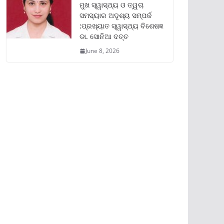
ମୁଖ ସ୍ୱାସ୍ଥ୍ୟ ଓ ତ୍ୱଚା
ସମସ୍ୟାର ଅଦୃଶ୍ୟ ସମ୍ପର୍କ
:ପ୍ରଖ୍ୟାତ ସ୍ୱାସ୍ଥ୍ୟ ବିଶେଷଜ୍ଞ
ଡା. ସୋନିଆ ଦତ୍ତ
June 8, 2026