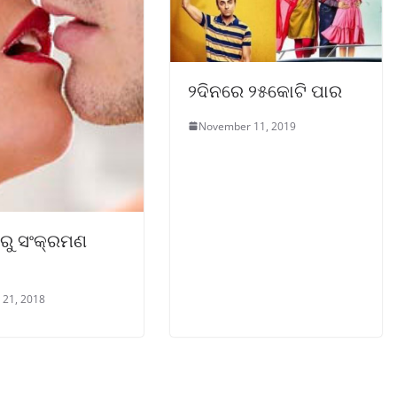
୨ଦିନରେ ୨୫କୋଟି ପାର
November 11, 2019
ନରୁ ସଂକ୍ରମଣ
 21, 2018