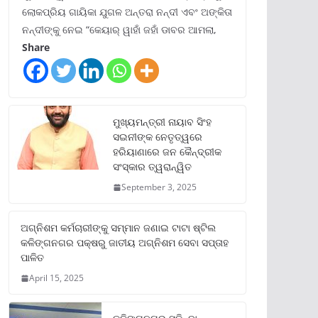
ଲୋକପ୍ରିୟ ଗାୟିକା ଯୁଗଳ ଅନ୍ତରା ନନ୍ଦୀ ଏବଂ ଅଙ୍କିତା
ନନ୍ଦୀଙ୍କୁ ନେଇ “କେୟାର୍ ୱାହାଁ ଜହାଁ ଡାବର ଆମଲା,
Share
ମୁଖ୍ୟମନ୍ତ୍ରୀ ନାୟାବ ସିଂହ
ସଇନୀଙ୍କ ନେତୃତ୍ୱରେ
ହରିୟାଣାରେ ଜନ କୈନ୍ଦ୍ରୀକ
ସଂସ୍କାର ତ୍ୱରାନ୍ୱିତ
September 3, 2025
ଅଗ୍ନିଶମ କର୍ମଚାରୀଙ୍କୁ ସମ୍ମାନ ଜଣାଇ ଟାଟା ଷ୍ଟିଲ
କଳିଙ୍ଗନଗର ପକ୍ଷରୁ ଜାତୀୟ ଅଗ୍ନିଶମ ସେବା ସପ୍ତାହ
ପାଳିତ
April 15, 2025