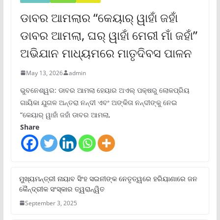
ଡାବର ଆମଲାର “କେୟାର୍ ୱାହାଁ ଜହାଁ
ଡାବର ଆମଲା, ଘର୍ ୱାହାଁ ମେରୀ ମାଁ ଜହାଁ”
ଅଭିଯାନ ମାଧ୍ୟମରେ ମାତୃଦିବସ ପାଳନ
May 13, 2026
admin
ଭୁବନେଶ୍ୱର: ଡାବର ଆମଲା ହେୟାର ଅଏଲ୍ ପକ୍ଷରୁ ଲୋକପ୍ରିୟ
ଗାୟିକା ଯୁଗଳ ଅନ୍ତରା ନନ୍ଦୀ ଏବଂ ଅଙ୍କିତା ନନ୍ଦୀଙ୍କୁ ନେଇ
“କେୟାର୍ ୱାହାଁ ଜହାଁ ଡାବର ଆମଲା,
Share
ମୁଖ୍ୟମନ୍ତ୍ରୀ ନାୟାବ ସିଂହ ସଇନୀଙ୍କ ନେତୃତ୍ୱରେ ହରିୟାଣାରେ ଜନ
କୈନ୍ଦ୍ରୀକ ସଂସ୍କାର ତ୍ୱରାନ୍ୱିତ
September 3, 2025