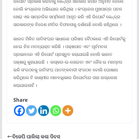
ରିପୋର୍ଟ ପ୍ରକାଶ କରିବାକୁ କେନ୍ଦ୍ର ସରକାର କିପିରି ଅନୁମତି ଦେଲେ
ବୋଲି କଂଗ୍ରେସ ଅଭିଯୋଗ କରିଥିଲା । କଂଗ୍ରେସ ମୁଖପାତ୍ର ପବନ
ଖେରା ଏକ ସାମ୍ବାଦିକ ସମ୍ମିଳନୀ ଆହୂତ କରି ଏହି ରିପୋର୍ଟ କେନ୍ଦ୍ର
ସରକାରଙ୍କ ବିଦେଶ ନୀତିର ବିଫଳତାକୁ ଦର୍ଶାଉଛି ବୋଲି କହିଥିଲେ ।
ଭାରତ ମିଳିତ ଜାତିସଂଘର ସାଧାରଣ ପରିଷଦ ବୈଠକରେ ଏହି ରିପୋର୍ଟକୁ
ନେଇ ନିଜ ମତବ୍ୟକ୍ତ କରିଛି । ପକ୍ଷପାତ ଏବଂ ପୂର୍ବମତର
ପ୍ରଭାବରେ ଏହି ରିପୋର୍ଟ ପ୍ରସ୍ତୁତ କରାଯାଇଛି ବୋଲି ଭାରତ
ପକ୍ଷରୁ କୁହାଯାଇଛି । ଲସ୍କର-ଇ-ତୋଇବା ଏବଂ ଜୈସ ଇ ମହମ୍ମଦ
ଭଳି ସଂଗଠନକୁ ଜାତିସଂଘ ଆତଙ୍କବାଦୀ ସଂଗଠନ ବୋଲି ଘୋଷଣା
କରିଥିଲେ ବି କାଶ୍ମୀର ମାନବାଧିକାର ରିପୋର୍ଟରେ ତାହା ଉଲ୍ଲେଖ
କରାଯାଇନାହିଁ ।
Share
ବିଜେପି ପାଳିଲା କଳା ଦିବସ