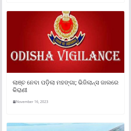
ଲାଞ୍ଚ ନେବା ପଡ଼ିଲା ମହଙ୍ଗା; ଭିଜିଲାନ୍ସ ଜାଲରେ
କିରାଣୀ
November 16, 2023