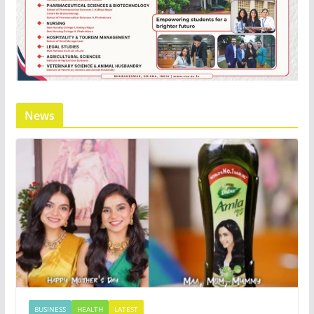
News
BUSINESS
HEALTH
LATEST