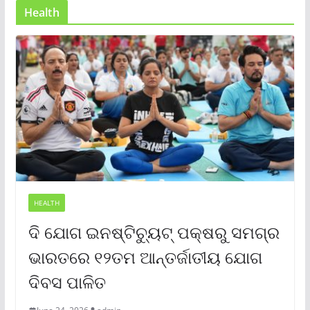
Health
HEALTH
ଦି ଯୋଗ ଇନଷ୍ଟିଚ୍ୟୁଟ୍ ପକ୍ଷରୁ ସମଗ୍ର
ଭାରତରେ ୧୨ତମ ଆନ୍ତର୍ଜାତୀୟ ଯୋଗ
ଦିବସ ପାଳିତ