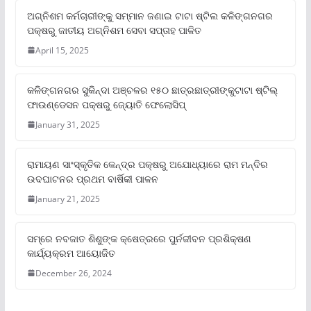
ଅଗ୍ନିଶମ କର୍ମଚାରୀଙ୍କୁ ସମ୍ମାନ ଜଣାଇ ଟାଟା ଷ୍ଟିଲ କଳିଙ୍ଗନଗର
ପକ୍ଷରୁ ଜାତୀୟ ଅଗ୍ନିଶମ ସେବା ସପ୍ତାହ ପାଳିତ
April 15, 2025
କଳିଙ୍ଗନଗର ସୁକିନ୍ଦା ଅଞ୍ଚଳର ୧୫୦ ଛାତ୍ରଛାତ୍ରୀଙ୍କୁଟାଟା ଷ୍ଟିଲ୍
ଫାଉଣ୍ଡେସନ ପକ୍ଷରୁ ଜ୍ୟୋତି ଫେଲୋସିପ୍‌
January 31, 2025
ରାମାୟଣ ସାଂସ୍କୃତିକ କେନ୍ଦ୍ର ପକ୍ଷରୁ ଅଯୋଧ୍ୟାରେ ରାମ ମନ୍ଦିର
ଉଦଘାଟନର ପ୍ରଥମ ବାର୍ଷିକୀ ପାଳନ
January 21, 2025
ସମ୍‌ରେ ନବଜାତ ଶିଶୁଙ୍କ କ୍ଷେତ୍ରରେ ପୁର୍ନଜୀବନ ପ୍ରଶିକ୍ଷଣ
କାର୍ଯ୍ୟକ୍ରମ ଆୟୋଜିତ
December 26, 2024