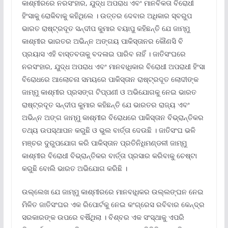
କାଶ୍ମୀରରେ ନରସଂହାର, ଯୁଦ୍ଧ ଅପରାଧ ଏବଂ ମାନବିକତା ବିରୋଧୀ
ହିଂସାକୁ ରୋକିବାକୁ କହିଥିଲେ । ଉତ୍ତର ଦେବାର ଅଧିକାର ସ୍ବରୁପ
ଭାରତ ରାଷ୍ଟ୍ରଦୂତ ସନ୍ଦୀପ କୁମାର ବୟାପୁ କହିଛନ୍ତି ଯେ ଜାମ୍ମୁ
କାଶ୍ମୀର ଭାରତର ଅଭିନ୍ନ ଅଙ୍ଗୟ ପାକିସ୍ତାନର କୌଣସି ବି
ପ୍ରୟାସ ଏହି ବାସ୍ତବତାକୁ ବଦଳାଇ ପାରିବ ନାହିଁ । ଜାତିସଂଘରେ
ନରସଂହାର, ଯୁଦ୍ଧ ଅପରାଧ ଏବଂ ମାନବାଧିକାର ବିରୋଧୀ ଅପରାଧୀ ହିଂସା
ବିରୋଧରେ ଆଲୋଚନା ସମୟରେ ପାକିସ୍ତାନ ରାଷ୍ଟ୍ରଦୂତ ଲୋଦୀଙ୍କ
ଜାମ୍ମୁ କାଶ୍ମୀର ପ୍ରସଙ୍ଗ ଟିପ୍ପଣୀ ଓ ଅଭିଯୋଗକୁ ନେଇ ଭାରତ
ରାଷ୍ଟ୍ରଦୂତ ସନ୍ଦୀପ କୁମାର କହିଛନ୍ତି ଯେ ଭାରତର ରାଜ୍ୟ ଏବଂ
ଅଭିନ୍ନ ଅଙ୍ଗ ଜାମ୍ମୁ କାଶ୍ମୀର ବିରୋଧରେ ପାକିସ୍ତାନ ବିଭ୍ରାନ୍ତିକର
ତଥ୍ୟ ଉପସ୍ଥାପନ କରୁଛି ଓ ଭୁଲ ବାର୍ତ୍ତା ଦେଉଛି । ଜାତିସଂଘ ଭଳି
ମଞ୍ଚର ଦୁରୁପଯୋଗ କରି ପାକିସ୍ତାନ ପ୍ରତିନିଧିମଣ୍ଡଳୀ ଜାମ୍ମୁ
କାଶ୍ମୀର ବିରୋଧୀ ବିଭ୍ରାନ୍ତିକର ବାର୍ତ୍ତା ପ୍ରସାର କରିବାକୁ ଚେଷ୍ଟା
କରୁଛି ବୋଲି ଭାରତ ଅଭିଯୋଗ କରିଛି ।
ଉଲ୍ଲେଖ ଯେ ଜାମ୍ମୁ କାଶ୍ମୀରରେ ମାନବାଧିକର ଉଲ୍ଲଙ୍ଘନ ନେଇ
ମିଳିତ ଜାତିସଂଘର ଏକ ରିପୋର୍ଟକୁ ନେଇ କଂଗ୍ରେସ ରବିବାର କେନ୍ଦ୍ର
ସରକାରଙ୍କ ଉପରେ ବର୍ଷିଥିଲା । ବିଶ୍ବର ଏକ ସଂସ୍ଥାକୁ ଏପରି