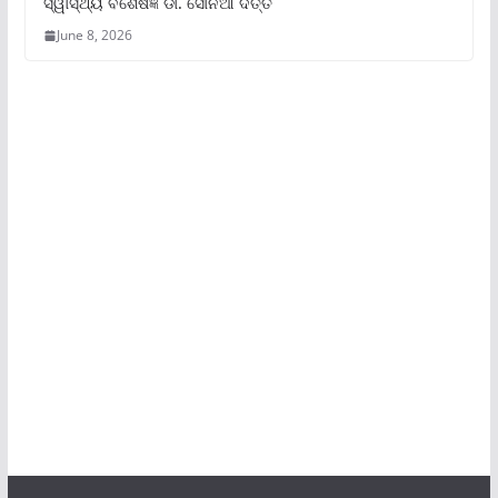
ସ୍ୱାସ୍ଥ୍ୟ ବିଶେଷଜ୍ଞ ଡା. ସୋନିଆ ଦତ୍ତ
June 8, 2026