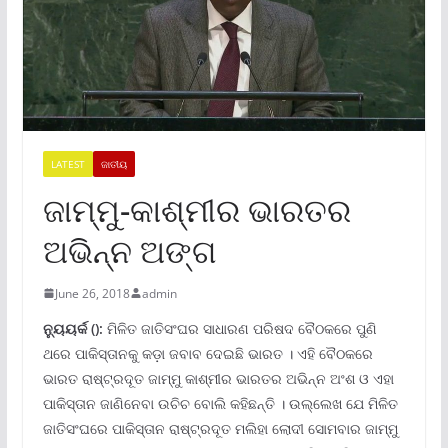
LATEST
ଜାତୀୟ
ଜାମ୍ମୁ-କାଶ୍ମୀର ଭାରତର
ଅଭିନ୍ନ ଅଙ୍ଗ
June 26, 2018
admin
ନ୍ୟୁୟର୍କ
():
ମିଳିତ ଜାତିସଂଘର ସାଧାରଣ ପରିଷଦ ବୈଠକରେ ପୁଣି
ଥରେ ପାକିସ୍ତାନକୁ କଡ଼ା ଜବାବ ଦେଇଛି ଭାରତ । ଏହି ବୈଠକରେ
ଭାରତ ରାଷ୍ଟ୍ରଦୂତ ଜାମ୍ମୁ କାଶ୍ମୀର ଭାରତର ଅଭିନ୍ନ ଅଂଶ ଓ ଏହା
ପାକିସ୍ତାନ ଜାଣିନେବା ଉଚିଚ ବୋଲି କହିଛନ୍ତି । ଉଲ୍ଲେଖ ଯେ ମିଳିତ
ଜାତିସଂଘରେ ପାକିସ୍ତାନ ରାଷ୍ଟ୍ରଦୂତ ମଲିହା ଲୋଦୀ ସୋମବାର ଜାମ୍ମୁ