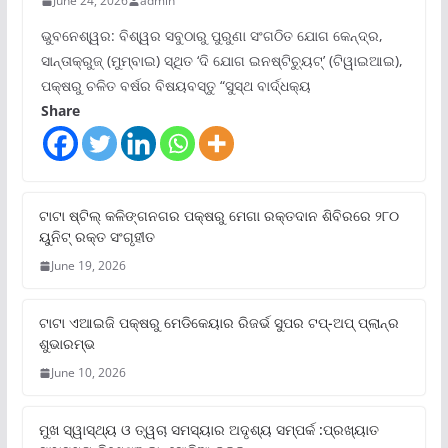
June 24, 2026
admin
ଭୁବନେଶ୍ୱର: ବିଶ୍ୱର ସବୁଠାରୁ ପୁରୁଣା ସଂଗଠିତ ଯୋଗ କେନ୍ଦ୍ର,
ସାନ୍ତାକ୍ରୁଜ୍ (ମୁମ୍ବାଇ) ସ୍ଥିତ ‘ଦି ଯୋଗ ଇନଷ୍ଟିଚ୍ୟୁଟ୍‌’ (ଟିୱାଇଆଇ),
ପକ୍ଷରୁ ଚଳିତ ବର୍ଷର ବିଷୟବସ୍ତୁ “ସୁସ୍ଥ ବାର୍ଦ୍ଧକ୍ୟ
Share
ଟାଟା ଷ୍ଟିଲ୍‌ କଳିଙ୍ଗନଗର ପକ୍ଷରୁ ମେଗା ରକ୍ତଦାନ ଶିବିରରେ ୨୮୦
ୟୁନିଟ୍‌ ରକ୍ତ ସଂଗୃହୀତ
June 19, 2026
ଟାଟା ଏଆଇଜି ପକ୍ଷରୁ ମେଡିକେୟାର ରିଜର୍ଭ ସୁପର ଟପ୍‌-ଅପ୍ ପ୍ଲାନ୍‌ର
ଶୁଭାରମ୍ଭ
June 10, 2026
ମୁଖ ସ୍ୱାସ୍ଥ୍ୟ ଓ ତ୍ୱଚା ସମସ୍ୟାର ଅଦୃଶ୍ୟ ସମ୍ପର୍କ :ପ୍ରଖ୍ୟାତ