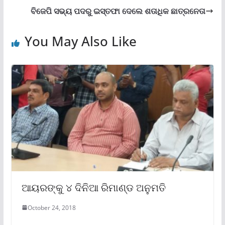
ବିଜେପି ସଭ୍ୟ ପଦରୁ ଇସ୍ତଫା ଦେଲେ ଶତାଧିକ ଛାତ୍ରନେତା
You May Also Like
ଆୟରଙ୍କୁ ୪ ଦିନିଆ ରିମାଣ୍ଡ ଅନୁମତି
October 24, 2018