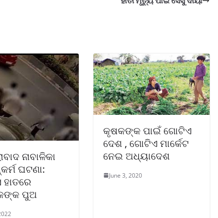
ହାତୀ ମୃତ୍ୟୁ ପାଇଁ ସେସୁ ଦାୟୀ
କୃଷକଙ୍କ ପାଇଁ ଗୋଟିଏ
ଦେଶ , ଗୋଟିଏ ମାର୍କେଟ
ନେଇ ଅଧ୍ୟାଦେଶ
ାବାଦ ନାବାଳିକା
କର୍ମ ଘଟଣା:
June 3, 2020
 ହାତରେ
କଙ୍କ ପୁଅ
 2022