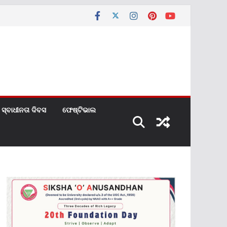
ସ୍ବାଧୀନତା ଦିବସ
ଫେଷ୍ଟିଭାଲ