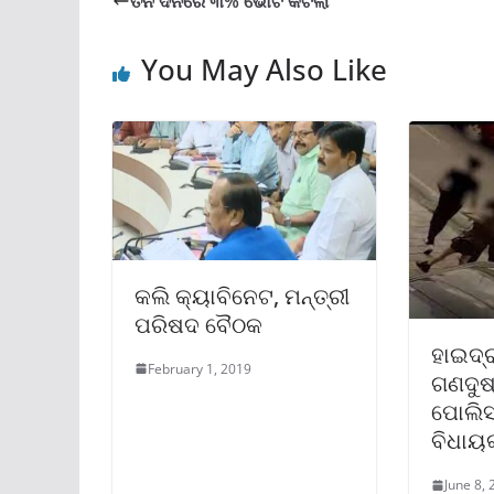
ତିନି ଦିନରେ ୩% ଭୋଟ କଟିଲା
You May Also Like
କଲି କ୍ୟାବିନେଟ, ମନ୍ତ୍ରୀ
ପରିଷଦ ବୈଠକ
ହାଇଦ୍ର
February 1, 2019
ଗଣଦୁଷ୍
ପୋଲିସ
ବିଧାୟ
June 8,