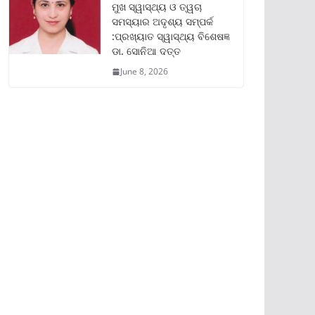
ମୁଖ ସ୍ୱାସ୍ଥ୍ୟ ଓ ତ୍ୱଚା
ସମସ୍ୟାର ଅଦୃଶ୍ୟ ସମ୍ପର୍କ
:ପ୍ରଖ୍ୟାତ ସ୍ୱାସ୍ଥ୍ୟ ବିଶେଷଜ୍ଞ
ଡା. ସୋନିଆ ଦତ୍ତ
June 8, 2026