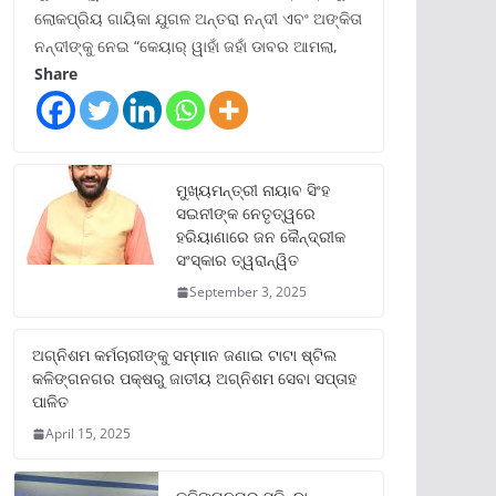
ଲୋକପ୍ରିୟ ଗାୟିକା ଯୁଗଳ ଅନ୍ତରା ନନ୍ଦୀ ଏବଂ ଅଙ୍କିତା
ନନ୍ଦୀଙ୍କୁ ନେଇ “କେୟାର୍ ୱାହାଁ ଜହାଁ ଡାବର ଆମଲା,
Share
ମୁଖ୍ୟମନ୍ତ୍ରୀ ନାୟାବ ସିଂହ
ସଇନୀଙ୍କ ନେତୃତ୍ୱରେ
ହରିୟାଣାରେ ଜନ କୈନ୍ଦ୍ରୀକ
ସଂସ୍କାର ତ୍ୱରାନ୍ୱିତ
September 3, 2025
ଅଗ୍ନିଶମ କର୍ମଚାରୀଙ୍କୁ ସମ୍ମାନ ଜଣାଇ ଟାଟା ଷ୍ଟିଲ
କଳିଙ୍ଗନଗର ପକ୍ଷରୁ ଜାତୀୟ ଅଗ୍ନିଶମ ସେବା ସପ୍ତାହ
ପାଳିତ
April 15, 2025