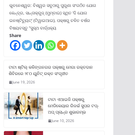
ଭୁବନେଶ୍ୱର: ବିଶ୍ୱର ସବୁଠାରୁ ପୁରୁଣା ସଂଗଠିତ ଯୋଗ
କେନ୍ଦ୍ର, ସାନ୍ତାକ୍ରୁଜ୍ (ମୁମ୍ବାଇ) ସ୍ଥିତ ‘ଦି ଯୋଗ
ଇନଷ୍ଟିଚ୍ୟୁଟ୍‌’ (ଟିୱାଇଆଇ), ପକ୍ଷରୁ ଚଳିତ ବର୍ଷର
ବିଷୟବସ୍ତୁ “ସୁସ୍ଥ ବାର୍ଦ୍ଧକ୍ୟ
Share
ଟାଟା ଷ୍ଟିଲ୍‌ କଳିଙ୍ଗନଗର ପକ୍ଷରୁ ମେଗା ରକ୍ତଦାନ
ଶିବିରରେ ୨୮୦ ୟୁନିଟ୍‌ ରକ୍ତ ସଂଗୃହୀତ
June 19, 2026
ଟାଟା ଏଆଇଜି ପକ୍ଷରୁ
ମେଡିକେୟାର ରିଜର୍ଭ ସୁପର ଟପ୍‌-
ଅପ୍ ପ୍ଲାନ୍‌ର ଶୁଭାରମ୍ଭ
June 10, 2026