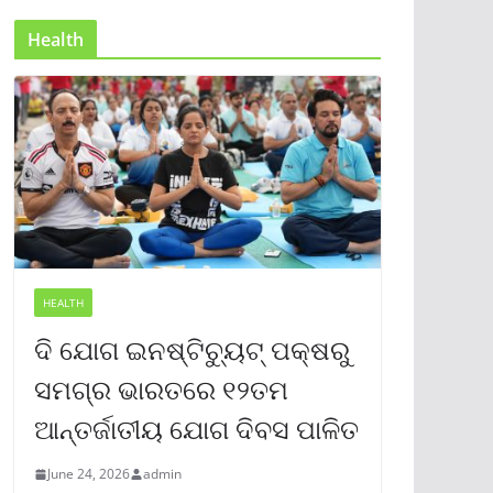
Health
HEALTH
ଦି ଯୋଗ ଇନଷ୍ଟିଚ୍ୟୁଟ୍ ପକ୍ଷରୁ
ସମଗ୍ର ଭାରତରେ ୧୨ତମ
ଆନ୍ତର୍ଜାତୀୟ ଯୋଗ ଦିବସ ପାଳିତ
June 24, 2026
admin