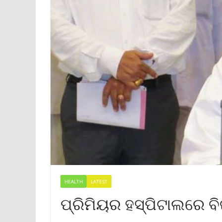
HEALTH
LATEST
ପ୍ରିମିୟର ହସ୍ପିଟାଲରେ ବିଜ