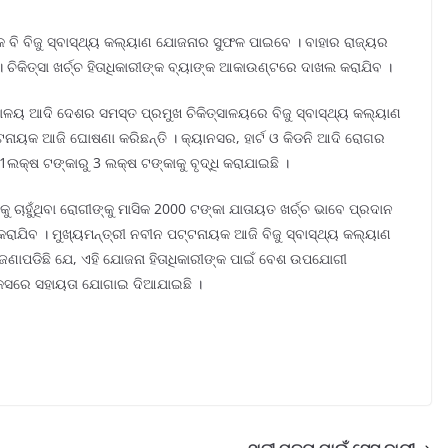
କେ ବି ବିଜୁ ସ୍ବାସ୍ଥ୍ୟ କଲ୍ୟାଣ ଯୋଜନାର ସୁଫଳ ପାଇବେ । ବାହାର ରାଜ୍ୟର
। ଚିକିତ୍ସା ଖର୍ଚ୍ଚ ହିତାଧିକାରୀଙ୍କ ବ୍ୟାଙ୍କ ଆକାଉଣ୍ଟରେ ଦାଖଲ କରାଯିବ ।
ାଳୟ ଆଦି ଦେଶର ସମସ୍ତ ପ୍ରମୁଖ ଚିକିତ୍ସାଳୟରେ ବିଜୁ ସ୍ବାସ୍ଥ୍ୟ କଲ୍ୟାଣ
୍ଟନାୟକ ଆଜି ଘୋଷଣା କରିଛନ୍ତି । କ୍ୟାନସର, ହାର୍ଟ ଓ କିଡନି ଆଦି ରୋଗର
କ 1ଲକ୍ଷ ଟଙ୍କାରୁ 3 ଲକ୍ଷ ଟଙ୍କାକୁ ବୃଦ୍ଧି କରାଯାଇଛି ।
ୁ ଚାହୁଁଥିବା ରୋଗୀଙ୍କୁ ମାସିକ 2000 ଟଙ୍କା ଯାତାୟତ ଖର୍ଚ୍ଚ ଭାବେ ପ୍ରଦାନ
କରାଯିବ । ମୁଖ୍ୟମନ୍ତ୍ରୀ ନବୀନ ପଟ୍ଟନାୟକ ଆଜି ବିଜୁ ସ୍ବାସ୍ଥ୍ୟ କଲ୍ୟାଣ
 ଜଣାପଡିଛି ଯେ, ଏହି ଯୋଜନା ହିତାଧିକାରୀଙ୍କ ପାଇଁ ବେଶ ଉପଯୋଗୀ
କେସରେ ସହାୟତା ଯୋଗାଇ ଦିଆଯାଇଛି ।