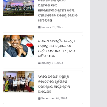
କଳିଙ୍ଗନଗର ସୁକିନ୍ଦା
ଅଞ୍ଚଳର ୧୫୦
ଛାତ୍ରଛାତ୍ରୀଙ୍କୁଟାଟା ଷ୍ଟିଲ୍
ଫାଉଣ୍ଡେସନ ପକ୍ଷରୁ ଜ୍ୟୋତି
ଫେଲୋସିପ୍‌
January 31, 2025
ରାମାୟଣ ସାଂସ୍କୃତିକ କେନ୍ଦ୍ର
ପକ୍ଷରୁ ଅଯୋଧ୍ୟାରେ ରାମ
ମନ୍ଦିର ଉଦଘାଟନର ପ୍ରଥମ
ବାର୍ଷିକୀ ପାଳନ
January 21, 2025
ସମ୍‌ରେ ନବଜାତ ଶିଶୁଙ୍କ
କ୍ଷେତ୍ରରେ ପୁର୍ନଜୀବନ
ପ୍ରଶିକ୍ଷଣ କାର୍ଯ୍ୟକ୍ରମ
ଆୟୋଜିତ
December 26, 2024