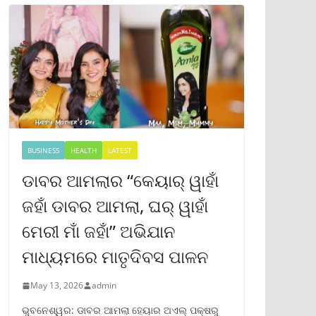
BUSINESS
HEALTH
LATEST
ଡାବର ଆମଲାର “କେୟାର୍ ୱାହାଁ
ଜହାଁ ଡାବର ଆମଲା, ଘର୍ ୱାହାଁ
ମେରୀ ମାଁ ଜହାଁ” ଅଭିଯାନ
ମାଧ୍ୟମରେ ମାତୃଦିବସ ପାଳନ
May 13, 2026
admin
ଭୁବନେଶ୍ୱର: ଡାବର ଆମଲା ହେୟାର ଅଏଲ୍ ପକ୍ଷରୁ