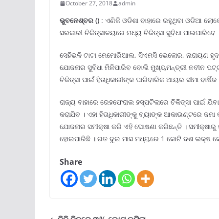
October 27, 2018
admin
ଭୁବନେଶ୍ବର
()
: ଏଣିକି ଓଡିଶା ବାହାରେ ରହୁଥିବା ଓଡିଆ ଲୋ
ସରକାରୀ ଚିକିତ୍ସାଳୟରେ ମଧ୍ୟ ଚିକିତ୍ସା ସୁବିଧା ପାଇପାରିବେ 
ସେହିଭଳି ଟାଟା ମେମୋରିଆଲ, ସିଏମସି ଭେଲୋର, ନାରାୟଣ ହୃଦ
ଯୋଜନାର ସୁବିଧା ମିଳିପାରିବ ବୋଲି ମୁଖ୍ୟମନ୍ତ୍ରୀ ନବୀନ ପଟ
ଚିକିତ୍ସା ପାଇଁ ହିତାଧିକାରୀଙ୍କ ପାରିବାରିକ ଆୟର ସୀମା ବାର୍ଷି
ରାଜ୍ୟ ବାହାରେ ରେହଫେରାଲ ହସ୍ପଟିଲାରେ ଚିକିତ୍ସା ପାଇଁ ଯିବାକ
କରାଯିବ । ଏହା ହିତାଧିକାରୀଙ୍କୁ ବ୍ୟାଙ୍କ ଆକାଉଣ୍ଟରେ ଜମା 
ଯୋଜନାର ସମୀକ୍ଷା କରି ଏହି ଘୋଷଣା କରିଛନ୍ତି । ସମୀକ୍ଷାରୁ
ହୋଇପାରିଛି । ଗତ ଦୁଇ ମାସ ମଧ୍ୟରେ 1 କୋଟି ଦଶ ଲକ୍ଷ 
Share