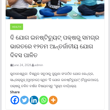
HEALTH
ଦି ଯୋଗ ଇନଷ୍ଟିଚ୍ୟୁଟ୍ ପକ୍ଷରୁ ସମଗ୍ର
ଭାରତରେ ୧୨ତମ ଆନ୍ତର୍ଜାତୀୟ ଯୋଗ
ଦିବସ ପାଳିତ
June 24, 2026
admin
ଭୁବନେଶ୍ୱର: ବିଶ୍ୱର ସବୁଠାରୁ ପୁରୁଣା ସଂଗଠିତ ଯୋଗ କେନ୍ଦ୍ର,
ସାନ୍ତାକ୍ରୁଜ୍ (ମୁମ୍ବାଇ) ସ୍ଥିତ ‘ଦି ଯୋଗ ଇନଷ୍ଟିଚ୍ୟୁଟ୍‌’ (ଟିୱାଇଆଇ),
ପକ୍ଷରୁ ଚଳିତ ବର୍ଷର ବିଷୟବସ୍ତୁ “ସୁସ୍ଥ ବାର୍ଦ୍ଧକ୍ୟ
Share