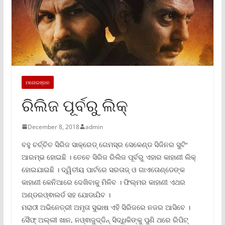
ମନୋରଞ୍ଜନ
ରିଲିଜ ପୂର୍ବରୁ ଲିକ୍
December 8, 2018
admin
ବହୁ ଚର୍ଚ୍ଚିତ ସିରିଜ ସାକ୍ରେଡ୍ ଗେମସ୍ର ସେକେଣ୍ଡ ସିଜିନର ସୁଟିଂ
ଆରମ୍ଭ ହୋଇଛି । ତେବେ ସିରିଜ ରିଲିଜ ପୂର୍ବରୁ ଏହାର କାହାଣୀ ଲିକ୍
ହୋଇଯାଇଛି । ଦ୍ୱିତୀୟ ପାର୍ଟରେ ସରତାଜ୍ ଓ ଗାଏତୋଣ୍ଡେଙ୍କ
କାହାଣୀ କେନିଆରେ ଦେଖିବାକୁ ମିଳିବ । ଫିଲ୍ମର କାହାଣୀ ଏଥର
ଅଣ୍ଡରଓ୍ଵାଲର୍ଡ ସହ ଯୋଡାଯିବ ।
ମରାଠୀ ଅଭିନେତ୍ରୀ ଅମୃତା ସୁଭାଷ ଏହି ସିରିଜରେ ନଜର ଆସିବେ ।
ସୈଫ୍ ଅଲ୍ଲୀ ଖାନ, ନଓ୍ଵାଜୁଦ୍ଦିନ୍ ସିଦ୍ଧିକିଙ୍କୁ ପୁଣି ଥରେ ରିପିଟ୍