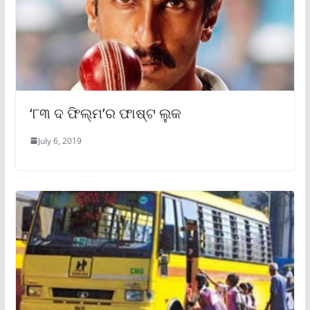
‘୮୩ ଦ ଫିଲ୍ମ’ର ଫାଷ୍ଟ ଲୁକ
July 6, 2019