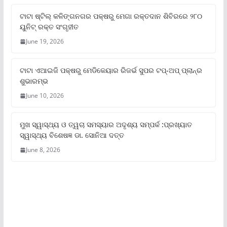
ଟାଟା ଷ୍ଟିଲ୍‌ କଳିଙ୍ଗନଗର ପକ୍ଷରୁ ମେଗା ରକ୍ତଦାନ ଶିବିରରେ ୨୮୦
ୟୁନିଟ୍‌ ରକ୍ତ ସଂଗୃହୀତ
June 19, 2026
ଟାଟା ଏଆଇଜି ପକ୍ଷରୁ ମେଡିକେୟାର ରିଜର୍ଭ ସୁପର ଟପ୍‌-ଅପ୍ ପ୍ଲାନ୍‌ର
ଶୁଭାରମ୍ଭ
June 10, 2026
ମୁଖ ସ୍ୱାସ୍ଥ୍ୟ ଓ ତ୍ୱଚା ସମସ୍ୟାର ଅଦୃଶ୍ୟ ସମ୍ପର୍କ :ପ୍ରଖ୍ୟାତ
ସ୍ୱାସ୍ଥ୍ୟ ବିଶେଷଜ୍ଞ ଡା. ସୋନିଆ ଦତ୍ତ
June 8, 2026