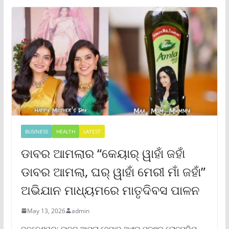
BUSINESS
HEALTH
LATEST
ଡାବର ଆମଲାର “କେୟାର୍ ୱାହାଁ ଜହାଁ
ଡାବର ଆମଲା, ଘର୍ ୱାହାଁ ମେରୀ ମାଁ ଜହାଁ”
ଅଭିଯାନ ମାଧ୍ୟମରେ ମାତୃଦିବସ ପାଳନ
May 13, 2026
admin
ଭୁବନେଶ୍ୱର: ଡାବର ଆମଲା ହେୟାର ଅଏଲ୍ ପକ୍ଷରୁ ଲୋକପ୍ରିୟ