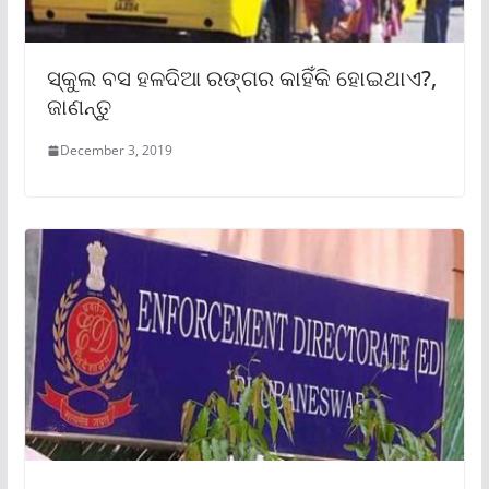
ସ୍କୁଲ ବସ ହଳଦିଆ ରଙ୍ଗର କାହିଁକି ହୋଇଥାଏ?,
ଜାଣନ୍ତୁ
December 3, 2019