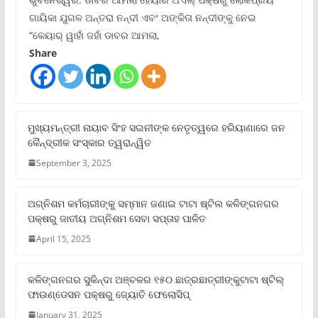
ଗାୟିକା ଯୁଗଳ ଅନ୍ତରା ନନ୍ଦୀ ଏବଂ ଅଙ୍କିତା ନନ୍ଦୀଙ୍କୁ ନେଇ
“କେୟାର୍ ୱାହାଁ ଜହାଁ ଡାବର ଆମଲା,
Share
ମୁଖ୍ୟମନ୍ତ୍ରୀ ନାୟାବ ସିଂହ ସଇନୀଙ୍କ ନେତୃତ୍ୱରେ ହରିୟାଣାରେ ଜନ
କୈନ୍ଦ୍ରୀକ ସଂସ୍କାର ତ୍ୱରାନ୍ୱିତ
September 3, 2025
ଅଗ୍ନିଶମ କର୍ମଚାରୀଙ୍କୁ ସମ୍ମାନ ଜଣାଇ ଟାଟା ଷ୍ଟିଲ କଳିଙ୍ଗନଗର
ପକ୍ଷରୁ ଜାତୀୟ ଅଗ୍ନିଶମ ସେବା ସପ୍ତାହ ପାଳିତ
April 15, 2025
କଳିଙ୍ଗନଗର ସୁକିନ୍ଦା ଅଞ୍ଚଳର ୧୫୦ ଛାତ୍ରଛାତ୍ରୀଙ୍କୁଟାଟା ଷ୍ଟିଲ୍
ଫାଉଣ୍ଡେସନ ପକ୍ଷରୁ ଜ୍ୟୋତି ଫେଲୋସିପ୍‌
January 31, 2025