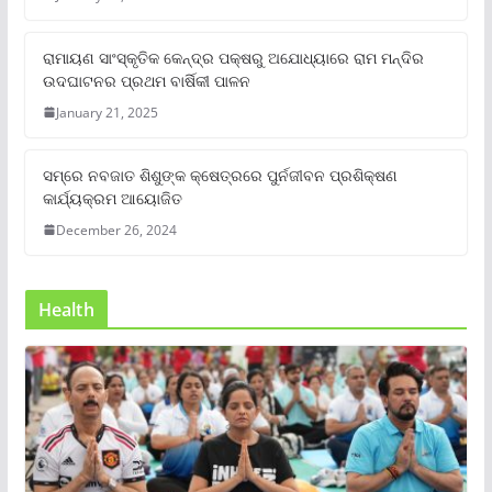
ରାମାୟଣ ସାଂସ୍କୃତିକ କେନ୍ଦ୍ର ପକ୍ଷରୁ ଅଯୋଧ୍ୟାରେ ରାମ ମନ୍ଦିର
ଉଦଘାଟନର ପ୍ରଥମ ବାର୍ଷିକୀ ପାଳନ
January 21, 2025
ସମ୍‌ରେ ନବଜାତ ଶିଶୁଙ୍କ କ୍ଷେତ୍ରରେ ପୁର୍ନଜୀବନ ପ୍ରଶିକ୍ଷଣ
କାର୍ଯ୍ୟକ୍ରମ ଆୟୋଜିତ
December 26, 2024
Health