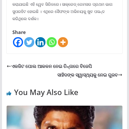
କରାଯାଇଛି ଏହି ୱେବ ସିରିଜରେ। ସାକ୍ରେଡ୍ ଗେମସର ପ୍ରଥମ ଭାଗ
ସୁପରହିଟ ହୋଇଛି । ଏଥିରେ ସୈଫଙ୍କ ଅଭିନୟକୁ ଖୁବ ପସନ୍ଦ
କରିଥିଲେ ଦର୍ଶକ।
Share
ଏକଜିଟ ପୋଲ ଆକଳନ ନେଇ ଚିନ୍ତାରେ ବିଜେପି
ସାହିଦଙ୍କ ସ୍ୱାସ୍ଥ୍ୟକୁ ନେଇ ଗୁଜବ
You May Also Like