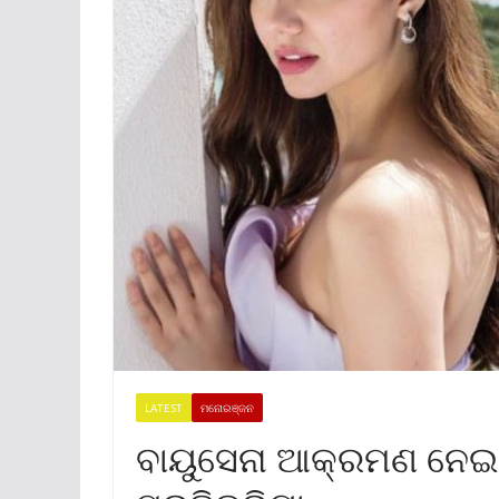
LATEST
ମନୋରଞ୍ଜନ
ବାୟୁସେନା ଆକ୍ରମଣ ନେଇ 