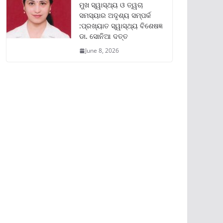
ମୁଖ ସ୍ୱାସ୍ଥ୍ୟ ଓ ତ୍ୱଚା
ସମସ୍ୟାର ଅଦୃଶ୍ୟ ସମ୍ପର୍କ
:ପ୍ରଖ୍ୟାତ ସ୍ୱାସ୍ଥ୍ୟ ବିଶେଷଜ୍ଞ
ଡା. ସୋନିଆ ଦତ୍ତ
June 8, 2026