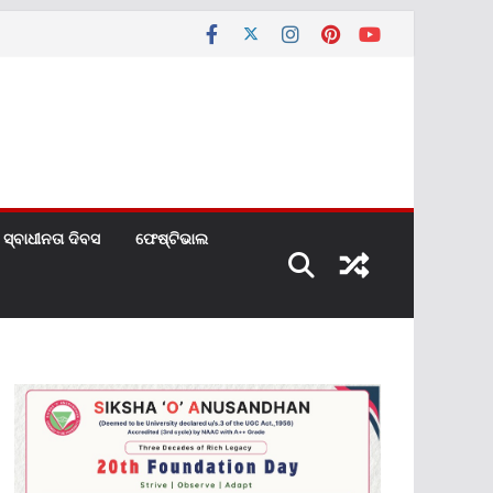
ସ୍ବାଧୀନତା ଦିବସ
ଫେଷ୍ଟିଭାଲ