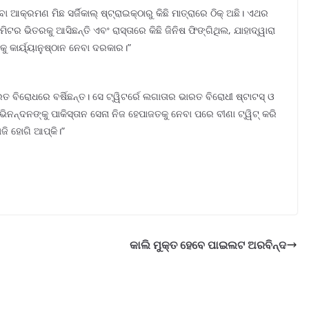
 ଆକ୍ରମଣ ମିଛ ସର୍ଜିକାଲ୍ ଷ୍ଟ୍ରାଇକ୍ଠାରୁ କିଛି ମାତ୍ରାରେ ଠିକ୍ ଅଛି। ଏଥର
ିଟର ଭିତରକୁ ଆସିଛନ୍ତି ଏବଂ ରାସ୍ତାରେ କିଛି ଜିନିଷ ଫିଙ୍ଗିଥିଲ, ଯାହାଦ୍ୱାରା
ନକୁ କାର୍ୟ୍ୟାନୁଷ୍ଠାନ ନେବା ଦରକାର।”
ତ ବିରୋଧରେ ବର୍ଷିଛନ୍ତ। ସେ ଟ୍ୱିଟର୍ରେ ଲଗାତାର ଭାରତ ବିରୋଧୀ ଷ୍ଟାଟସ୍ ଓ
ିନନ୍ଦନଙ୍କୁ ପାକିସ୍ତାନ ସେନା ନିଜ ହେପାଜତକୁ ନେବା ପରେ ବୀଣା ଟ୍ୱିଟ୍ କରି
ଜି ହୋଗି ଆପ୍କି।”
କାଲି ମୁକ୍ତ ହେବେ ପାଇଲଟ ଅରବିନ୍ଦ