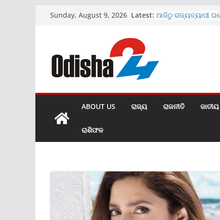
Skip
Latest:
ଆଜିଠୁ ରାଜ୍ୟବ୍ୟାପୀ ଘ
Sunday, August 9, 2026
to
ଅଭିଯାନ
ମେଡିକାଲ ବେଡ଼ରୁମରେ 
content
ଭାଇରାଲ ହେଲା ଭିଡିଓ
SBIରେ ୧୫୩୮ କ୍ଲର୍କ ପଦବ
ଜାରି
ଖୋଲିଲା ହୀରାକୁଦର ଆଉ
ମାଗଣା ରହିବ UPI ପେମ
ABOUT US
ରାଜ୍ୟ
ରାଜନୀତି
ଜାତୀୟ
ରାଶିଫଳ