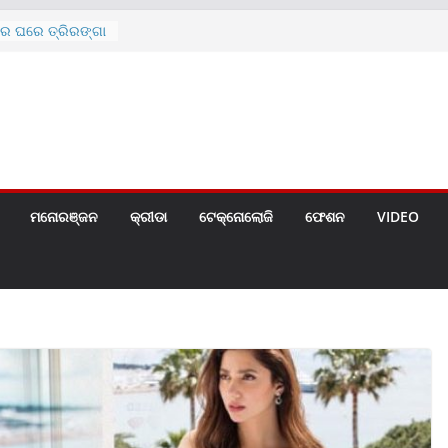
ରେ ଘରେ ତ୍ରିରଙ୍ଗା
ଗୀତ ଗାଇଲେ ସୋନୁ,
ୀ ପାଇଁ ବିଜ୍ଞପ୍ତି
 ୪ ଗେଟ୍
େଣ୍ଟ
ମନୋରଞ୍ଜନ
କ୍ରୀଡା
ଟେକ୍ନୋଲୋଜି
ଫେଶନ
VIDEO