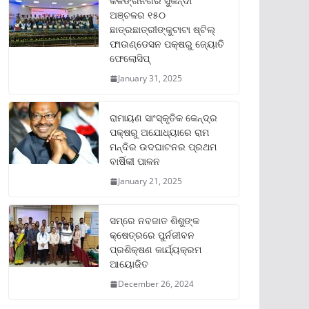
କଳିଙ୍ଗନଗର ସୁକିନ୍ଦା
ଅଞ୍ଚଳର ୧୫୦
ଛାତ୍ରଛାତ୍ରୀଙ୍କୁଟାଟା ଷ୍ଟିଲ୍
ଫାଉଣ୍ଡେସନ ପକ୍ଷରୁ ଜ୍ୟୋତି
ଫେଲୋସିପ୍‌
January 31, 2025
ରାମାୟଣ ସାଂସ୍କୃତିକ କେନ୍ଦ୍ର
ପକ୍ଷରୁ ଅଯୋଧ୍ୟାରେ ରାମ
ମନ୍ଦିର ଉଦଘାଟନର ପ୍ରଥମ
ବାର୍ଷିକୀ ପାଳନ
January 21, 2025
ସମ୍‌ରେ ନବଜାତ ଶିଶୁଙ୍କ
କ୍ଷେତ୍ରରେ ପୁର୍ନଜୀବନ
ପ୍ରଶିକ୍ଷଣ କାର୍ଯ୍ୟକ୍ରମ
ଆୟୋଜିତ
December 26, 2024