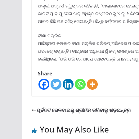
ଅଲ୍ଲୀ ଅବ୍ବସୀ ଟ୍ୱିଟ୍ କରି କହିଛନ୍ତି, “ବାଲାକୋଟରେ ହୋଇଥିବା
ଭାରତୀୟ ବାୟୁ ସେନା ପାକ୍ ଅଧିକୃତ କଶ୍ମୀରଠାରୁ ୪ ରୁ ୬ କିଲୋମ
ଆମର କିଛି ଗଛ ସହିଦ୍ ହୋଇଛନ୍ତି। କିନ୍ତୁ ବର୍ତ୍ତମାନ ପାକିସ୍ତା
ବୀଣା ମଲ୍ଲିକ
ପାକିସ୍ତାନୀ କଳାକାର ବୀଣା ମଲ୍ଲିକ ବଲିଉଡ୍ ଅଭିନେତା ଓ ଭାର
ଅପଡେଟ୍ କରୁଛନ୍ତି। ବାୟୁସେନା ଅଧିକାରୀ ୱିଙ୍ଗ୍ କମାଣ୍ଡର ଅଭ
ଲେଖିଥିଲେ, “ଅଭି ଅଭି ତୋ ଆୟେ ହୋଟ୍ଟଅଚ୍ଛି ମେହମାନ୍ ନୱା
Share
ପୂର୍ବତଟ ରେଳବାଇକୁ ଶ୍ରୀହୀନ କରିବାକୁ ଷଡ଼ଯନ୍ତ୍ର
You May Also Like