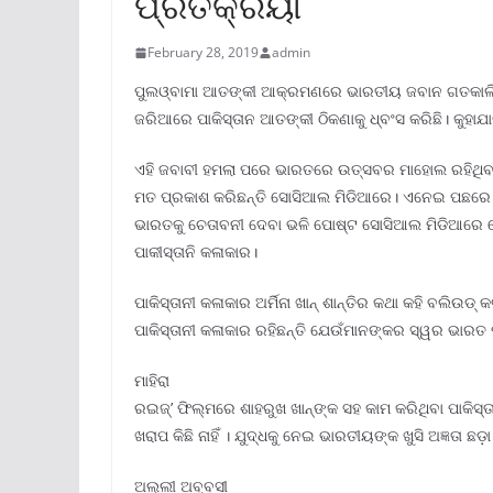
ପ୍ରତିକ୍ରିୟା
February 28, 2019
admin
ପୁଲଓ୍ବାମା ଆତଙ୍କୀ ଆକ୍ରମଣରେ ଭାରତୀୟ ଜବାନ ଗତକାଲି ପାକ
ଜରିଆରେ ପାକିସ୍ତାନ ଆତଙ୍କୀ ଠିକଣାକୁ ଧ୍ବଂସ କରିଛି। କୁହ
ଏହି ଜବାବୀ ହମଲା ପରେ ଭାରତରେ ଉତ୍ସବର ମାହୋଲ ରହିଥିବା
ମତ ପ୍ରକାଶ କରିଛନ୍ତି ସୋସିଆଲ ମିଡିଆରେ। ଏନେଇ ପଛରେ ରହ
ଭାରତକୁ ଚେତାବନୀ ଦେବା ଭଳି ପୋଷ୍ଟ ସୋସିଆଲ ମିଡିଆରେ ଶେ
ପାକୀସ୍ତାନି କଳାକାର।
ପାକିସ୍ତାନୀ କଳାକାର ଅର୍ମିନା ଖାନ୍ ଶାନ୍ତିର କଥା କହି ବଲିଉ
ପାକିସ୍ତାନୀ କଳାକାର ରହିଛନ୍ତି ଯେଉଁମାନଙ୍କର ସ୍ୱର ଭାରତ ପା
ମାହିରା
ରଇଜ୍’ ଫିଲ୍ମରେ ଶାହରୁଖ ଖାନ୍ଙ୍କ ସହ କାମ କରିଥିବା ପାକିସ୍ତାନ
ଖରାପ କିଛି ନାହିଁ । ଯୁଦ୍ଧକୁ ନେଇ ଭାରତୀୟଙ୍କ ଖୁସି ଅଜ୍ଞତା ଛଡ଼ା
ଅଲ୍ଲୀ ଅବ୍ବସୀ