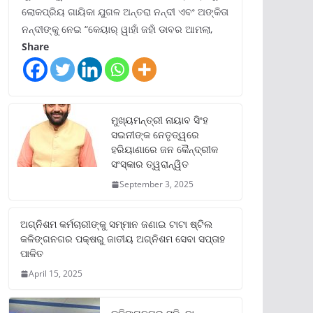
ଲୋକପ୍ରିୟ ଗାୟିକା ଯୁଗଳ ଅନ୍ତରା ନନ୍ଦୀ ଏବଂ ଅଙ୍କିତା
ନନ୍ଦୀଙ୍କୁ ନେଇ “କେୟାର୍ ୱାହାଁ ଜହାଁ ଡାବର ଆମଲା,
Share
ମୁଖ୍ୟମନ୍ତ୍ରୀ ନାୟାବ ସିଂହ
ସଇନୀଙ୍କ ନେତୃତ୍ୱରେ
ହରିୟାଣାରେ ଜନ କୈନ୍ଦ୍ରୀକ
ସଂସ୍କାର ତ୍ୱରାନ୍ୱିତ
September 3, 2025
ଅଗ୍ନିଶମ କର୍ମଚାରୀଙ୍କୁ ସମ୍ମାନ ଜଣାଇ ଟାଟା ଷ୍ଟିଲ
କଳିଙ୍ଗନଗର ପକ୍ଷରୁ ଜାତୀୟ ଅଗ୍ନିଶମ ସେବା ସପ୍ତାହ
ପାଳିତ
April 15, 2025