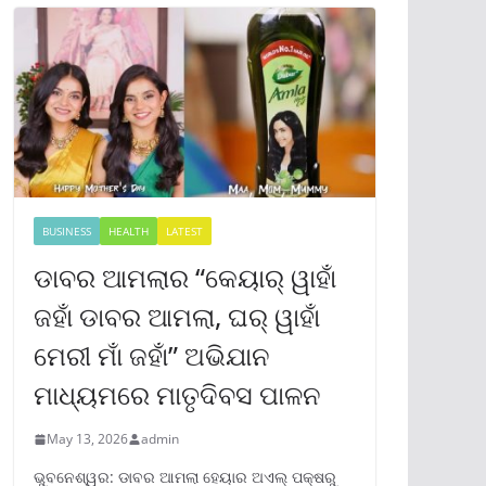
BUSINESS
HEALTH
LATEST
ଡାବର ଆମଲାର “କେୟାର୍ ୱାହାଁ
ଜହାଁ ଡାବର ଆମଲା, ଘର୍ ୱାହାଁ
ମେରୀ ମାଁ ଜହାଁ” ଅଭିଯାନ
ମାଧ୍ୟମରେ ମାତୃଦିବସ ପାଳନ
May 13, 2026
admin
ଭୁବନେଶ୍ୱର: ଡାବର ଆମଲା ହେୟାର ଅଏଲ୍ ପକ୍ଷରୁ