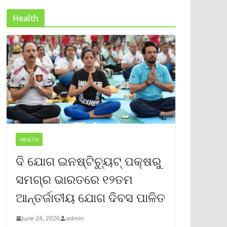
Health
HEALTH
ଦି ଯୋଗ ଇନଷ୍ଟିଚ୍ୟୁଟ୍ ପକ୍ଷରୁ
ସମଗ୍ର ଭାରତରେ ୧୨ତମ
ଆନ୍ତର୍ଜାତୀୟ ଯୋଗ ଦିବସ ପାଳିତ
June 24, 2026
admin