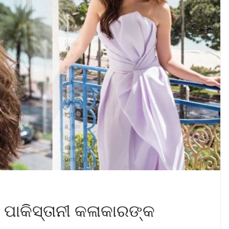
ପାକିସ୍ତାନୀ କଳାକାରଙ୍କ