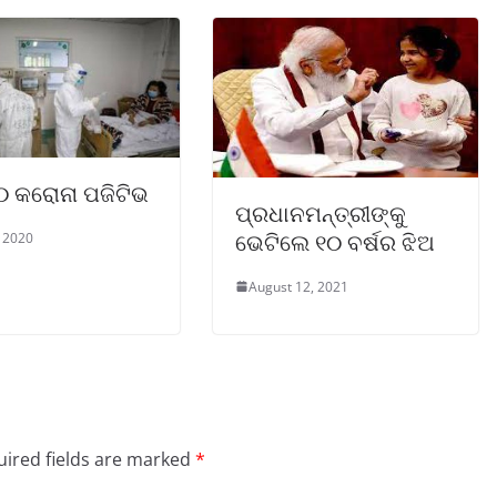
 କରୋନା ପଜିଟିଭ
ପ୍ରଧାନମନ୍ତ୍ରୀଙ୍କୁ
ଭେଟିଲେ ୧୦ ବର୍ଷର ଝିଅ
 2020
August 12, 2021
ired fields are marked
*