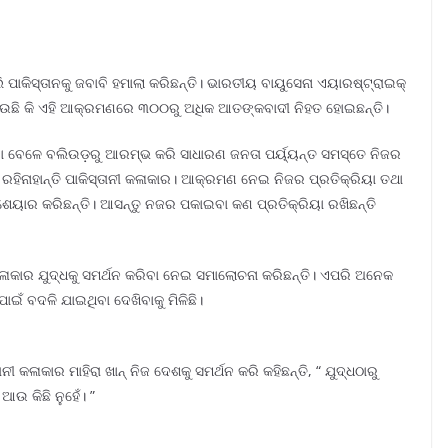
ିସ୍ତାନକୁ ଜବାବି ହମାଲା କରିଛନ୍ତି। ଭାରତୀୟ ବାୟୁସେନା ଏୟାରଷ୍ଟ୍ରାଇକ୍
ାଯାଉଛି କି ଏହି ଆକ୍ରମଣରେ ୩୦୦ରୁ ଅଧିକ ଆତଙ୍କବାଦୀ ନିହତ ହୋଇଛନ୍ତି।
 ବେଳେ ବଲିଉଡ଼ରୁ ଆରମ୍ଭ କରି ସାଧାରଣ ଜନତା ପର୍ୟ୍ୟନ୍ତ ସମସ୍ତେ ନିଜର
ିନାହାନ୍ତି ପାକିସ୍ତାନୀ କଳାକାର। ଆକ୍ରମଣ ନେଇ ନିଜର ପ୍ରତିକ୍ରିୟା ତଥା
ୟାର କରିଛନ୍ତି। ଆସନ୍ତୁ ନଜର ପକାଇବା କଣ ପ୍ରତିକ୍ରିୟା ରଖିଛନ୍ତି
ଡ୍ କଳାକାର ଯୁଦ୍ଧକୁ ସମର୍ଥନ କରିବା ନେଇ ସମାଲୋଚନା କରିଛନ୍ତି। ଏପରି ଅନେକ
ଇଁ ବଦଳି ଯାଇଥିବା ଦେଖିବାକୁ ମିଳିଛି।
ୀ କଳାକାର ମାହିରା ଖାନ୍ ନିଜ ଦେଶକୁ ସମର୍ଥନ କରି କହିଛନ୍ତି, “ ଯୁଦ୍ଧଠାରୁ
 ଆଉ କିଛି ନୁହେଁ। ”