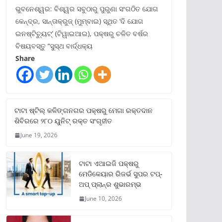
ଭୁବନେଶ୍ୱର: ବିଶ୍ୱର ସବୁଠାରୁ ପୁରୁଣା ସଂଗଠିତ ଯୋଗ
କେନ୍ଦ୍ର, ସାନ୍ତାକ୍ରୁଜ୍ (ମୁମ୍ବାଇ) ସ୍ଥିତ ‘ଦି ଯୋଗ
ଇନଷ୍ଟିଚ୍ୟୁଟ୍‌’ (ଟିୱାଇଆଇ), ପକ୍ଷରୁ ଚଳିତ ବର୍ଷର
ବିଷୟବସ୍ତୁ “ସୁସ୍ଥ ବାର୍ଦ୍ଧକ୍ୟ
Share
ଟାଟା ଷ୍ଟିଲ୍‌ କଳିଙ୍ଗନଗର ପକ୍ଷରୁ ମେଗା ରକ୍ତଦାନ
ଶିବିରରେ ୨୮୦ ୟୁନିଟ୍‌ ରକ୍ତ ସଂଗୃହୀତ
June 19, 2026
ଟାଟା ଏଆଇଜି ପକ୍ଷରୁ
ମେଡିକେୟାର ରିଜର୍ଭ ସୁପର ଟପ୍‌-
ଅପ୍ ପ୍ଲାନ୍‌ର ଶୁଭାରମ୍ଭ
June 10, 2026